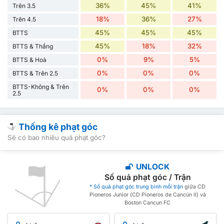
36%
45%
41%
Trên 3.5
18%
36%
27%
Trên 4.5
45%
45%
45%
BTTS
45%
18%
32%
BTTS & Thắng
0%
9%
5%
BTTS & Hoà
0%
0%
0%
BTTS & Trên 2.5
BTTS-Không & Trên
0%
0%
0%
2.5
Thống kê phạt góc
Sẽ có bao nhiêu quả phạt góc?
UNLOCK
Số quả phạt góc / Trận
* Số quả phạt góc trung bình mỗi trận
giữa CD
Pioneros Junior (CD Pioneros de Cancún II) và
Boston Cancun FC