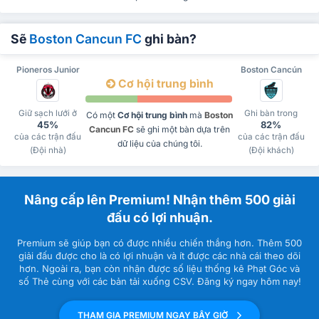
Sẽ
Boston Cancun FC
ghi bàn?
Pioneros Junior
Boston Cancún
Cơ hội trung bình
Giữ sạch lưới ở
Ghi bàn trong
Có một
Cơ hội trung bình
mà
Boston
45%
82%
Cancun FC
sẽ ghi một bàn dựa trên
của các trận đấu
của các trận đấu
dữ liệu của chúng tôi.
(Đội nhà)
(Đội khách)
Nâng cấp lên Premium! Nhận thêm 500 giải
đấu có lợi nhuận.
Premium sẽ giúp bạn có được nhiều chiến thắng hơn. Thêm 500
giải đấu được cho là có lợi nhuận và ít được các nhà cái theo dõi
hơn. Ngoài ra, bạn còn nhận được số liệu thống kê Phạt Góc và
số Thẻ cùng với các bản tải xuống CSV. Đăng ký ngay hôm nay!
THAM GIA PREMIUM NGAY BÂY GIỜ