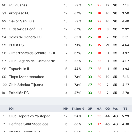
FC Iguanas
90
15
53%
37
25
12
26
4.13
Progreso FC
91
12
67%
26
16
10
26
3.50
CeFor San Luis
92
15
53%
38
28
10
26
4.40
Ejidatarios Bonfil FC
93
12
67%
22
13
9
26
2.92
Soles de Sonora FC
94
13
62%
25
18
7
26
3.31
PDLA FC
95
11
73%
36
15
21
25
4.64
Cimarrones de Sonora FC II
96
12
67%
29
18
11
25
3.92
Club Legado del Centenario
97
15
53%
36
25
11
25
4.07
Tapachula II
98
16
44%
37
26
11
25
3.94
Tlapa Mazatecochco
99
11
73%
39
29
10
25
6.18
Club Atletico Tijuana
100
11
73%
27
20
7
25
4.27
Pabellón FC
101
14
57%
30
23
7
25
3.79
Đội
MP
Thắng %
GF
GA
GD
Pts
TB
Club Deportivo Yautepec
1
17
94%
67
23
44
48
5.29
Delfines Coatzacoalcos
2
16
88%
58
12
46
43
4.38
Racing Veracruz III