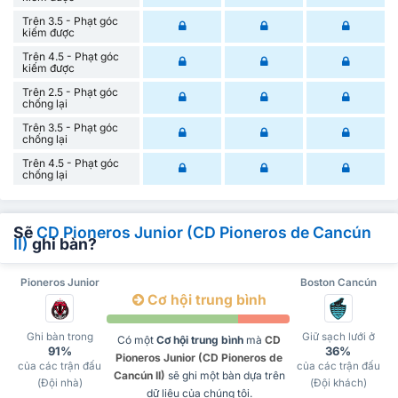
Trên 3.5 - Phạt góc
kiếm được
Trên 4.5 - Phạt góc
kiếm được
Trên 2.5 - Phạt góc
chống lại
Trên 3.5 - Phạt góc
chống lại
Trên 4.5 - Phạt góc
chống lại
Sẽ
CD Pioneros Junior (CD Pioneros de Cancún
II)
ghi bàn?
Pioneros Junior
Boston Cancún
Cơ hội trung bình
Ghi bàn trong
Giữ sạch lưới ở
Có một
Cơ hội trung bình
mà
CD
91%
36%
Pioneros Junior (CD Pioneros de
của các trận đấu
của các trận đấu
Cancún II)
sẽ ghi một bàn dựa trên
(Đội nhà)
(Đội khách)
dữ liệu của chúng tôi.