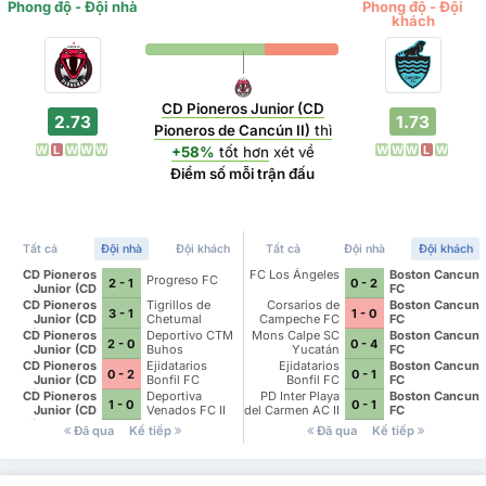
Phong độ - Đội nhà
Phong độ - Đội
khách
CD Pioneros Junior (CD
2.73
1.73
Pioneros de Cancún II)
thì
W
L
W
W
W
W
W
W
L
W
+58%
tốt hơn
xét về
Điểm số mỗi trận đấu
Tất cả
Đội nhà
Đội khách
Tất cả
Đội nhà
Đội khách
CD Pioneros
FC Los Ángeles
Boston Cancun
Progreso FC
2 - 1
0 - 2
Junior (CD
FC
Pioneros de
CD Pioneros
Tigrillos de
Corsarios de
Boston Cancun
3 - 1
1 - 0
Cancún II)
Junior (CD
Chetumal
Campeche FC
FC
Pioneros de
CD Pioneros
Deportivo CTM
Mons Calpe SC
Boston Cancun
2 - 0
0 - 4
Cancún II)
Junior (CD
Buhos
Yucatán
FC
Pioneros de
CD Pioneros
Ejidatarios
Ejidatarios
Boston Cancun
0 - 2
0 - 1
Cancún II)
Junior (CD
Bonfil FC
Bonfil FC
FC
Pioneros de
CD Pioneros
Deportiva
PD Inter Playa
Boston Cancun
1 - 0
0 - 1
Cancún II)
Junior (CD
Venados FC II
del Carmen AC II
FC
Pioneros de
Đã qua
Kế tiếp
Đã qua
Kế tiếp
Cancún II)