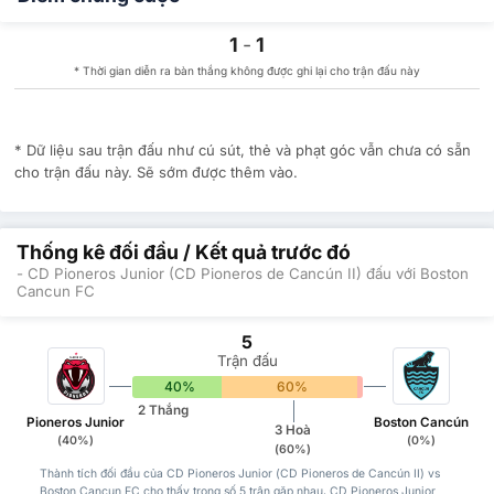
1
-
1
* Thời gian diễn ra bàn thắng không được ghi lại cho trận đấu này
* Dữ liệu sau trận đấu như cú sút, thẻ và phạt góc vẫn chưa có sẵn
cho trận đấu này. Sẽ sớm được thêm vào.
Thống kê đối đầu / Kết quả trước đó
- CD Pioneros Junior (CD Pioneros de Cancún II) đấu với Boston
Cancun FC
5
Trận đấu
40%
60%
0%
2 Thắng
Pioneros Junior
Boston Cancún
3 Hoà
(40%)
(0%)
(60%)
Thành tích đối đầu của CD Pioneros Junior (CD Pioneros de Cancún II) vs
Boston Cancun FC cho thấy trong số 5 trận gặp nhau, CD Pioneros Junior