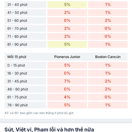
5%
1%
31 - 40 phút
2%
1%
41 - 50 phút
0%
2%
51 - 60 phút
2%
0%
61 - 70 phút
2%
0%
71 - 80 phút
5%
1%
81 - 90 phút
Mỗi 15 phút
Pioneros Junior
Boston Cancún
5%
1%
0 - 15 phút
0%
1%
16 - 30 phút
7%
2%
31 - 45 phút
0%
2%
46 - 60 phút
4%
0%
61 - 75 phút
5%
1%
76 - 90 phút
45' và 90' bao gồm các bàn thắng ở phút bù giờ.
Sút, Việt vị, Phạm lỗi và hơn thế nữa