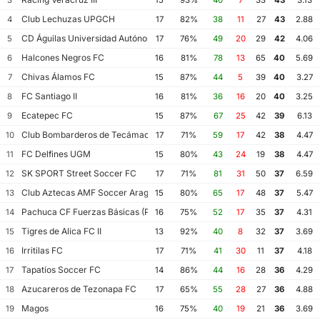
3
15
93%
40
7
33
43
3.13
Club Lechuzas UPGCH
4
17
82%
38
11
27
43
2.88
CD Águilas Universidad Autónoma de Guerrero
5
17
76%
49
20
29
42
4.06
Halcones Negros FC
6
16
81%
78
13
65
40
5.69
Chivas Álamos FC
7
15
87%
44
5
39
40
3.27
FC Santiago II
8
16
81%
36
16
20
40
3.25
Ecatepec FC
9
15
87%
67
25
42
39
6.13
Club Bombarderos de Tecámac
10
17
71%
59
17
42
38
4.47
FC Delfines UGM
11
15
80%
43
24
19
38
4.47
SK SPORT Street Soccer FC
12
17
71%
81
31
50
37
6.59
Club Aztecas AMF Soccer Aragón
13
15
80%
65
17
48
37
5.47
Pachuca CF Fuerzas Básicas (Pachuca CF III)
14
16
75%
52
17
35
37
4.31
Tigres de Alica FC II
15
13
92%
40
8
32
37
3.69
Irritilas FC
16
17
71%
41
30
11
37
4.18
Tapatíos Soccer FC
17
14
86%
44
16
28
36
4.29
Azucareros de Tezonapa FC
18
17
65%
55
28
27
36
4.88
Magos
19
16
75%
40
19
21
36
3.69