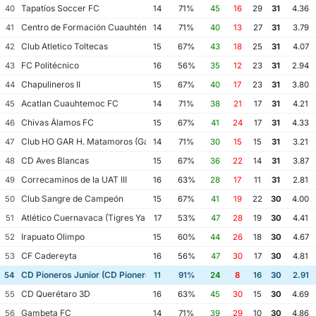
Tapatíos Soccer FC
40
14
71%
45
16
29
31
4.36
Centro de Formación Cuauhtémoc Blanco
41
14
71%
40
13
27
31
3.79
Club Atletico Toltecas
42
15
67%
43
18
25
31
4.07
FC Politécnico
43
16
56%
35
12
23
31
2.94
Chapulineros II
44
15
67%
40
17
23
31
3.80
Acatlan Cuauhtemoc FC
45
14
71%
38
21
17
31
4.21
Chivas Álamos FC
46
15
67%
41
24
17
31
4.33
Club HO GAR H. Matamoros (Gavilanes FC Matamoros II)
47
14
71%
30
15
15
31
3.21
CD Aves Blancas
48
15
67%
36
22
14
31
3.87
Correcaminos de la UAT III
49
16
63%
28
17
11
31
2.81
Club Sangre de Campeón
50
15
67%
41
19
22
30
4.00
Atlético Cuernavaca (Tigres Yautepec)
51
17
53%
47
28
19
30
4.41
Irapuato Olimpo
52
15
60%
44
26
18
30
4.67
CF Cadereyta
53
16
56%
47
30
17
30
4.81
CD Pioneros Junior (CD Pioneros de Cancún II)
54
11
91%
24
8
16
30
2.91
CD Querétaro 3D
55
16
63%
45
30
15
30
4.69
Gambeta FC
56
14
71%
39
29
10
30
4.86