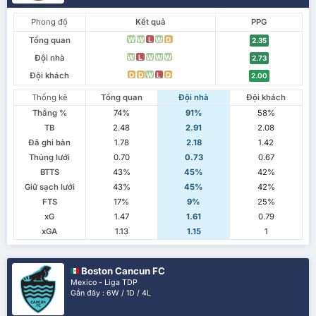
Phong độ
Kết quả
PPG
Tổng quan
W
W
L
W
D
2.35
Đội nhà
W
L
W
W
W
2.73
Đội khách
D
D
W
L
D
2.00
Thống kê
Tổng quan
Đội nhà
Đội khách
Thắng %
74%
91%
58%
TB
2.48
2.91
2.08
Đã ghi bàn
1.78
2.18
1.42
Thủng lưới
0.70
0.73
0.67
BTTS
43%
45%
42%
Giữ sạch lưới
43%
45%
42%
FTS
17%
9%
25%
xG
1.47
1.61
0.79
xGA
1.13
1.15
1
Boston Cancun FC
Mexico - Liga TDP
Gần đây : 6W / 1D / 4L