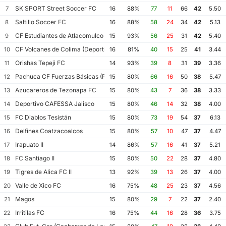
SK SPORT Street Soccer FC
7
16
88%
77
11
66
42
5.50
Saltillo Soccer FC
8
16
88%
58
24
34
42
5.13
CF Estudiantes de Atlacomulco
9
15
93%
56
25
31
42
5.40
CF Volcanes de Colima (Deportivo Tala)
10
16
81%
40
15
25
41
3.44
Orishas Tepeji FC
11
14
93%
39
8
31
39
3.36
Pachuca CF Fuerzas Básicas (Pachuca CF III)
12
15
80%
66
16
50
38
5.47
Azucareros de Tezonapa FC
13
15
80%
43
7
36
38
3.33
Deportivo CAFESSA Jalisco
14
15
80%
46
14
32
38
4.00
FC Diablos Tesistán
15
15
80%
73
19
54
37
6.13
Delfines Coatzacoalcos
16
15
80%
57
10
47
37
4.47
Irapuato II
17
14
86%
57
16
41
37
5.21
FC Santiago II
18
15
80%
50
22
28
37
4.80
Tigres de Alica FC II
19
13
92%
39
13
26
37
4.00
Valle de Xico FC
20
16
75%
48
25
23
37
4.56
Magos
21
15
80%
29
7
22
37
2.40
Irritilas FC
22
16
75%
44
16
28
36
3.75