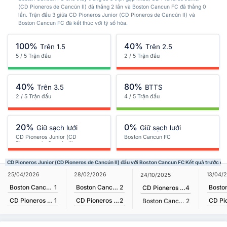
(CD Pioneros de Cancún II) đã thắng 2 lần và Boston Cancun FC đã thắng 0
lần. Trận đấu 3 giữa CD Pioneros Junior (CD Pioneros de Cancún II) và
Boston Cancun FC đã kết thúc với tỷ số hòa.
100%
40%
Trên 1.5
Trên 2.5
5 / 5 Trận đấu
2 / 5 Trận đấu
40%
80%
Trên 3.5
BTTS
2 / 5 Trận đấu
4 / 5 Trận đấu
20%
0%
Giữ sạch lưới
Giữ sạch lưới
CD Pioneros Junior (CD
Boston Cancun FC
Pioneros de Cancún II)
CD Pioneros Junior (CD Pioneros de Cancún II) đấu với Boston Cancun FC Kết quả trước đó
25/04/2026
28/02/2026
13/04/
24/10/2025
Boston Cancun FC
1
Boston Cancun FC
2
CD Pioneros Junior (CD Pioneros de Cancún II)
4
CD Pioneros Junior (CD Pioneros de Cancún II)
1
CD Pioneros Junior (CD Pioneros de Cancún II)
2
Boston Cancun FC
2