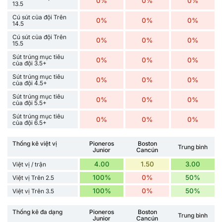
0%
0%
0%
13.5
Cú sút của đội Trên
0%
0%
0%
14.5
Cú sút của đội Trên
0%
0%
0%
15.5
Sút trúng mục tiêu
0%
0%
0%
của đội 3.5+
Sút trúng mục tiêu
0%
0%
0%
của đội 4.5+
Sút trúng mục tiêu
0%
0%
0%
của đội 5.5+
Sút trúng mục tiêu
0%
0%
0%
của đội 6.5+
Thống kê việt vị
Pioneros
Boston
Trung bình
Junior
Cancún
4.00
1.50
3.00
Việt vị / trận
100%
0%
50%
Việt vị Trên 2.5
100%
0%
50%
Việt vị Trên 3.5
Thống kê đa dạng
Pioneros
Boston
Trung bình
Junior
Cancún