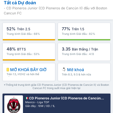
Tất cả Dự đoán
- CD Pioneros Junior (CD Pioneros de Cancún II) đấu với Boston
Cancun FC
52%
77%
Trên 2.5
Trên 1.5
Trung bình Giải đấu : 68%
Trung bình Giải đấu : 82%
48%
3.35
BTTS
Bàn thắng / Trận
Trung bình Giải đấu : 53%
Trung bình Giải đấu : 4.13
MỞ KHOÁ BÂY GIỜ
Mở khoá
Trên 1.5, H1/H2 và hơn thế
Trên 8.5, 9.5 & hơn nữa
nữa
*Thống kê trung bình giữa CD Pioneros Junior (CD Pioneros de Cancún II) và Boston
Cancun FC trong suốt mùa giải hiện tại
CD Pioneros Junior (CD Pioneros de Cancún II)
Mexico - Liga TDP
Gần đây : 10W / 0D / 1L