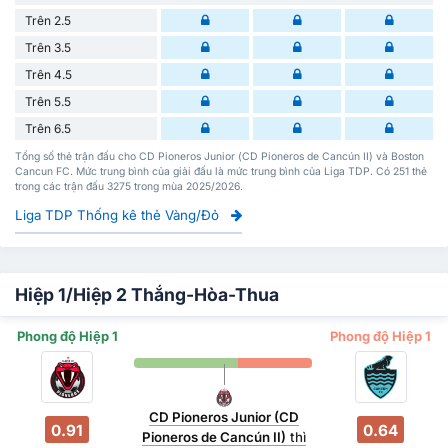
Trên 2.5
Trên 3.5
Trên 4.5
Trên 5.5
Trên 6.5
Tổng số thẻ trận đấu cho CD Pioneros Junior (CD Pioneros de Cancún II) và Boston
Cancun FC. Mức trung bình của giải đấu là mức trung bình của Liga TDP. Có 251 thẻ
trong các trận đấu 3275 trong mùa 2025/2026.
Liga TDP Thống kê thẻ Vàng/Đỏ
Hiệp 1/Hiệp 2 Thắng-Hòa-Thua
Phong độ Hiệp 1
Phong độ Hiệp 1
CD Pioneros Junior (CD
0.91
0.64
Pioneros de Cancún II)
thì