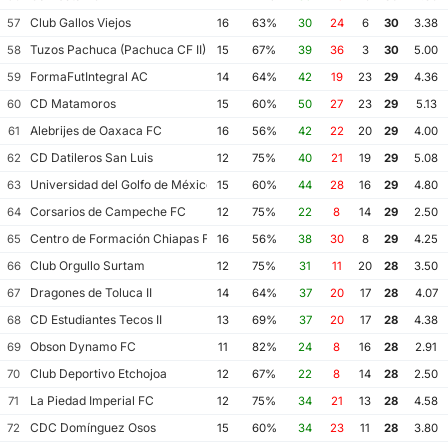
Club Gallos Viejos
57
16
63%
30
24
6
30
3.38
Tuzos Pachuca (Pachuca CF II)
58
15
67%
39
36
3
30
5.00
FormaFutIntegral AC
59
14
64%
42
19
23
29
4.36
CD Matamoros
60
15
60%
50
27
23
29
5.13
Alebrijes de Oaxaca FC
61
16
56%
42
22
20
29
4.00
CD Datileros San Luis
62
12
75%
40
21
19
29
5.08
Universidad del Golfo de México FC
63
15
60%
44
28
16
29
4.80
Corsarios de Campeche FC
64
12
75%
22
8
14
29
2.50
Centro de Formación Chiapas Fútbol
65
16
56%
38
30
8
29
4.25
Club Orgullo Surtam
66
12
75%
31
11
20
28
3.50
Dragones de Toluca II
67
14
64%
37
20
17
28
4.07
CD Estudiantes Tecos II
68
13
69%
37
20
17
28
4.38
Obson Dynamo FC
69
11
82%
24
8
16
28
2.91
Club Deportivo Etchojoa
70
12
67%
22
8
14
28
2.50
La Piedad Imperial FC
71
12
75%
34
21
13
28
4.58
CDC Domínguez Osos
72
15
60%
34
23
11
28
3.80