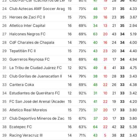
Club Fut-Car (Cachorros de León)
23
15
80%
47
19
28
36
4.40
Club Aztecas AMF Soccer Aragón
24
15
73%
48
17
31
35
4.33
Heroes de Zaci FC II
25
15
73%
39
16
23
35
3.67
Atletico Inter Capital
26
16
69%
34
13
21
35
2.94
Halcones Negros FC
27
16
69%
63
20
43
34
5.19
CdF Charales de Chapala
28
14
79%
40
16
24
34
4.00
Tepatitlán FC II
29
15
73%
43
23
20
34
4.40
Guerreros Reynosa FC
30
16
69%
48
31
17
34
4.94
La Tribu de Ciudad Juárez FC
31
12
92%
49
8
41
33
4.75
Club Gorilas de Juanacatlan II
32
14
79%
38
10
28
33
3.43
Cantera Coka
33
16
69%
48
22
26
33
4.38
Estudiantes de Querétaro FC
34
12
92%
31
10
21
33
3.42
FC San José del Arenal (Academia América Leyendas)
35
15
73%
41
22
19
33
4.20
Atletico Real Morelos
36
15
73%
37
20
17
33
3.80
Club Deportivo Mineros de Zacatecas II
37
15
67%
37
20
17
33
3.80
Ecatepec FC
38
16
63%
64
22
42
32
5.38
Racing Veracruz III
39
14
71%
43
5
38
32
3.43