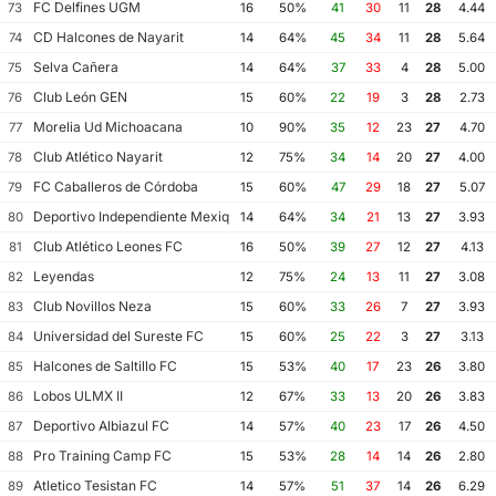
FC Delfines UGM
73
16
50%
41
30
11
28
4.44
CD Halcones de Nayarit
74
14
64%
45
34
11
28
5.64
Selva Cañera
75
14
64%
37
33
4
28
5.00
Club León GEN
76
15
60%
22
19
3
28
2.73
Morelia Ud Michoacana
77
10
90%
35
12
23
27
4.70
Club Atlético Nayarit
78
12
75%
34
14
20
27
4.00
FC Caballeros de Córdoba
79
15
60%
47
29
18
27
5.07
Deportivo Independiente Mexiquense
80
14
64%
34
21
13
27
3.93
Club Atlético Leones FC
81
16
50%
39
27
12
27
4.13
Leyendas
82
12
75%
24
13
11
27
3.08
Club Novillos Neza
83
15
60%
33
26
7
27
3.93
Universidad del Sureste FC
84
15
60%
25
22
3
27
3.13
Halcones de Saltillo FC
85
15
53%
40
17
23
26
3.80
Lobos ULMX II
86
12
67%
33
13
20
26
3.83
Deportivo Albiazul FC
87
14
57%
40
23
17
26
4.50
Pro Training Camp FC
88
15
53%
28
14
14
26
2.80
Atletico Tesistan FC
89
14
57%
51
37
14
26
6.29