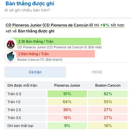
Bàn thắng được ghi
Ai sẽ ghi nhiều bàn hơn?
CD Pioneros Junior (CD Pioneros de Cancún II)
thì
+9%
tốt hơn
xét về
Bàn thắng được ghi
2.18 Bàn thắng / Trận
CD Pioneros Junior (CD Pioneros de Cancún II) (Đội nhà)
2 Bàn thắng / Trận
Boston Cancun FC (Đội khách)
Cả trận
H1/H2
Ghi được mỗi trận
Pioneros Junior
Boston Cancún
91%
82%
Trên 0.5
64%
55%
Trên 1.5
36%
27%
Trên 2.5
18%
27%
Trên 3.5
9%
18%
Ghi bàn thất bại