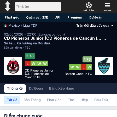
GIẢI ĐẤU
MENU
Phạt góc
Quần vợt (EN)
API
Premium
Dự đoán
/
Liga TDP
Trận đối đầu vừa qua
Mexico
02/05/2026 - 22:00 (Europe/London)
CD Pioneros Junior (CD Pioneros de Cancún II) đấu với Boston Cancun FC
Số liệu, Xu hướng và Đối đầu
Sân vận động -
TBD
2.73
1.73
L
W
W
W
W
W
L
W
CD Pioneros Junior
(CD Pioneros de
Boston Cancun FC
Cancún II)
Thống Kê
Dự Đoán
Bảng Xếp Hạng
Tất Cả
Bàn Thắng
Phạt Góc
Thẻ
Hiệp
Cầu Thủ
Điểm chung cuộc