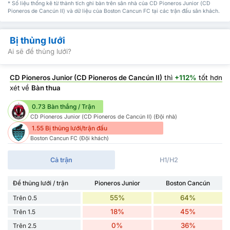
* Số liệu thống kê từ thành tích ghi bàn trên sân nhà của CD Pioneros Junior (CD
Pioneros de Cancún II) và dữ liệu của Boston Cancun FC tại các trận đấu sân khách.
Bị thủng lưới
Ai sẽ để thủng lưới?
CD Pioneros Junior (CD Pioneros de Cancún II)
thì
+112%
tốt hơn
xét về
Bàn thua
0.73 Bàn thắng / Trận
CD Pioneros Junior (CD Pioneros de Cancún II) (Đội nhà)
1.55 Bị thủng lưới/trận đấu
Boston Cancun FC (Đội khách)
Cả trận
H1/H2
Để thủng lưới / trận
Pioneros Junior
Boston Cancún
55%
64%
Trên 0.5
18%
45%
Trên 1.5
0%
36%
Trên 2.5