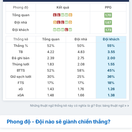
Phong độ
Kết quả
PPG
Tổng quan
L
L
W
W
D
1.70
Đội nhà
D
L
L
W
D
1.67
Đội khách
W
W
W
L
W
1.73
Thống kê
Tổng quan
Đội nhà
Đội khách
Thắng %
52%
50%
55%
TB
4.22
4.83
3.55
Đã ghi bàn
2.39
2.75
2.00
Thủng lưới
1.83
2.08
1.55
BTTS
52%
58%
45%
Giữ sạch lưới
30%
25%
36%
FTS
17%
17%
18%
xG
1.43
1.76
1.26
xGA
1.48
1.66
1.38
Những thuật ngữ thống kê này có nghĩa là gì? Đọc bảng thuật ngữ
Phong độ - Đội nào sẽ giành chiến thắng?