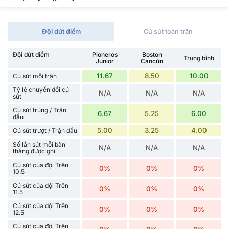
Đội dứt điểm
Cú sút toàn trận
Đội dứt điểm
Pioneros
Boston
Trung bình
Junior
Cancún
11.67
8.50
10.00
Cú sút mỗi trận
Tỷ lệ chuyển đổi cú
N/A
N/A
N/A
sút
Cú sút trúng / Trận
6.67
5.25
6.00
đấu
5.00
3.25
4.00
Cú sút trượt / Trận đấu
Số lần sút mỗi bàn
N/A
N/A
N/A
thắng được ghi
Cú sút của đội Trên
0%
0%
0%
10.5
Cú sút của đội Trên
0%
0%
0%
11.5
Cú sút của đội Trên
0%
0%
0%
12.5
Cú sút của đội Trên