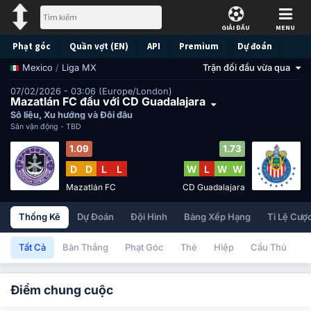
GIẢI ĐẤU
MENU
Phạt góc
Quần vợt (EN)
API
Premium
Dự đoán
/
Liga MX
Trận đối đầu vừa qua
Mexico
07/02/2026 - 03:06 (Europe/London)
Mazatlán FC đấu với CD Guadalajara
Số liệu, Xu hướng và Đối đầu
Sân vận động -
TBD
1.09
1.73
D
D
L
L
W
L
W
W
Mazatlán FC
CD Guadalajara
Thống Kê
Dự Đoán
Đội Hình
Bảng Xếp Hạng
Tỉ Lệ Cượ
Tất Cả
Bàn Thắng
Phạt Góc
Thẻ
Hiệp
Cầu Thủ
Điểm chung cuộc