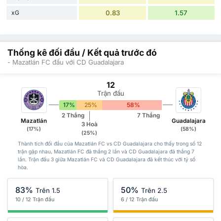
xG
0.83
1.57
Thống kê đối đầu / Kết quả trước đó
- Mazatlán FC đấu với CD Guadalajara
12
Trận đấu
17%
25%
58%
2 Thắng
7 Thắng
Mazatlán
Guadalajara
3 Hoà
(17%)
(58%)
(25%)
Thành tích đối đầu của Mazatlán FC vs CD Guadalajara cho thấy trong số 12
trận gặp nhau, Mazatlán FC đã thắng 2 lần và CD Guadalajara đã thắng 7
lần. Trận đấu 3 giữa Mazatlán FC và CD Guadalajara đã kết thúc với tỷ số
hòa.
83%
50%
Trên 1.5
Trên 2.5
10 / 12 Trận đấu
6 / 12 Trận đấu