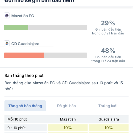
Đội nào sẽ ghi bàn đầu tiên?
Mazatlán FC
29%
Ghi bàn đầu tiên
trong 6 / 21 trận đấu
CD Guadalajara
48%
Ghi bàn đầu tiên
trong 11 / 23 trận đấu
Bàn thắng theo phút
Bàn thắng của Mazatlán FC và CD Guadalajara sau 10 phút và 15
phút.
Tổng số bàn thắng
Đã ghi bàn
Thủng lưới
Mỗi 10 phút
Mazatlán
Guadalajara
10%
10%
0 - 10 phút