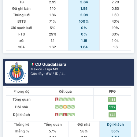
TB
2.95
3.64
2.20
Đã ghi bàn
1.10
1.55
0.60
Thủng lưới
1.86
2.09
1.60
BTTS
71%
100%
40%
Giữ sạch lưới
5%
0%
10%
FTS
29%
0%
60%
xG
1.1
1.15
1.04
xGA
1.62
1.64
1.6
CD Guadalajara
Mexico - Liga MX
Gần đây : 6W / 1D / 4L
Phong độ
Kết quả
PPG
Tổng quan
L
W
W
W
W
1.83
Đội nhà
W
W
D
W
W
1.92
Đội khách
L
W
L
W
W
1.73
Thống kê
Tổng quan
Đội nhà
Đội khách
Thắng %
57%
58%
55%