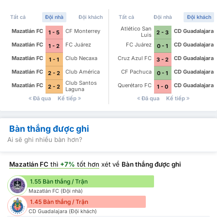
Tất cả
Đội nhà
Đội khách
Tất cả
Đội nhà
Đội khách
Atlético San
Mazatlán FC
CF Monterrey
CD Guadalajara
1 - 5
2 - 3
Luis
Mazatlán FC
FC Juárez
FC Juárez
CD Guadalajara
1 - 2
0 - 1
Mazatlán FC
Club Necaxa
Cruz Azul FC
CD Guadalajara
1 - 1
3 - 2
Mazatlán FC
Club América
CF Pachuca
CD Guadalajara
2 - 2
0 - 1
Club Santos
Mazatlán FC
Querétaro FC
CD Guadalajara
2 - 2
1 - 0
Laguna
Đã qua
Kế tiếp
Đã qua
Kế tiếp
Bàn thắng được ghi
Ai sẽ ghi nhiều bàn hơn?
Mazatlán FC
thì
+7%
tốt hơn
xét về
Bàn thắng được ghi
1.55 Bàn thắng / Trận
Mazatlán FC (Đội nhà)
1.45 Bàn thắng / Trận
CD Guadalajara (Đội khách)