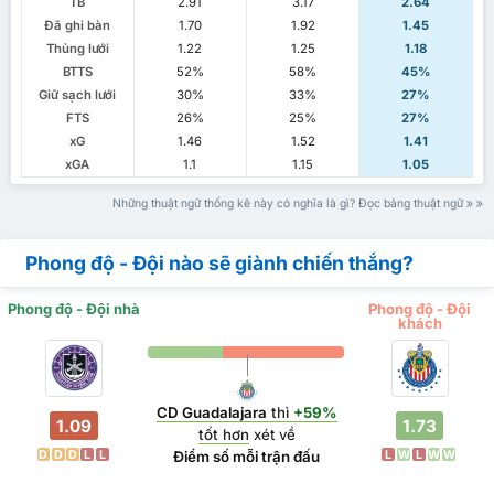
TB
2.91
3.17
2.64
Đã ghi bàn
1.70
1.92
1.45
Thủng lưới
1.22
1.25
1.18
BTTS
52%
58%
45%
Giữ sạch lưới
30%
33%
27%
FTS
26%
25%
27%
xG
1.46
1.52
1.41
xGA
1.1
1.15
1.05
Những thuật ngữ thống kê này có nghĩa là gì? Đọc bảng thuật ngữ
Phong độ - Đội nào sẽ giành chiến thắng?
Phong độ - Đội nhà
Phong độ - Đội
khách
CD Guadalajara
thì
+59%
1.09
1.73
tốt hơn
xét về
D
D
D
L
L
L
W
L
W
W
Điểm số mỗi trận đấu