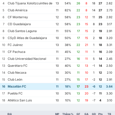
Club Tijuana Xoloitzcuintles de Caliente
4
13
54%
26
8
18
27
2.62
Club América
5
11
82%
22
8
14
27
2.73
CF Monterrey
6
12
58%
23
12
11
25
2.92
CD Guadalajara
7
12
58%
23
15
8
23
3.17
Club Santos Laguna
8
11
55%
17
15
2
19
2.91
CSyD Atlas de Guadalajara
9
10
50%
17
15
2
18
3.20
FC Juárez
10
13
38%
22
21
1
18
3.31
CF Pachuca
11
11
45%
12
11
1
16
2.09
Club Universidad Nacional
12
11
27%
16
11
5
14
2.45
Querétaro FC
13
10
40%
12
13
-1
14
2.50
Club Necaxa
14
10
30%
11
10
1
12
2.10
Club León
15
11
27%
15
17
-2
12
2.91
Mazatlán FC
16
11
18%
17
23
-6
12
3.64
Puebla FC
17
10
30%
13
20
-7
11
3.30
Atlético San Luis
18
10
10%
12
19
-7
4
3.10
Đội
MP
Thắng %
GF
GA
GD
Pts
TB