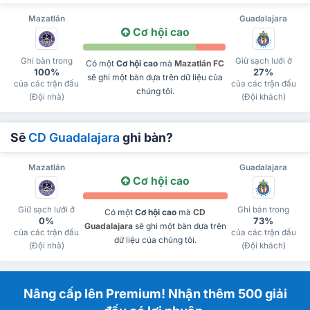
Mazatlán
Guadalajara
Cơ hội cao
Ghi bàn trong
Giữ sạch lưới ở
Có một
Cơ hội cao
mà
Mazatlán FC
100%
27%
sẽ ghi một bàn dựa trên dữ liệu của
của các trận đấu
của các trận đấu
chúng tôi.
(Đội nhà)
(Đội khách)
Sẽ
CD Guadalajara
ghi bàn?
Mazatlán
Guadalajara
Cơ hội cao
Giữ sạch lưới ở
Ghi bàn trong
Có một
Cơ hội cao
mà
CD
0%
73%
Guadalajara
sẽ ghi một bàn dựa trên
của các trận đấu
của các trận đấu
dữ liệu của chúng tôi.
(Đội nhà)
(Đội khách)
Nâng cấp lên Premium! Nhận thêm 500 giải