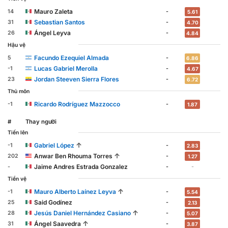
Mauro Zaleta
14
-
5.61
Sebastian Santos
31
-
4.70
Ángel Leyva
26
-
4.84
Hậu vệ
Facundo Ezequiel Almada
5
-
6.86
Lucas Gabriel Merolla
-1
-
4.67
Jordan Steeven Sierra Flores
23
-
6.72
Thủ môn
Ricardo Rodríguez Mazzocco
-1
-
1.87
#
Thay người
Tiến lên
↑
Gabriel López
-1
-
2.83
↑
Anwar Ben Rhouma Torres
202
-
1.27
Jaime Andres Estrada Gonzalez
-
-
-
Tiền vệ
↑
Mauro Alberto Laínez Leyva
-1
-
5.54
Said Godínez
25
-
2.13
↑
Jesús Daniel Hernández Casiano
28
-
5.07
↑
Ángel Saavedra
31
-
3.87