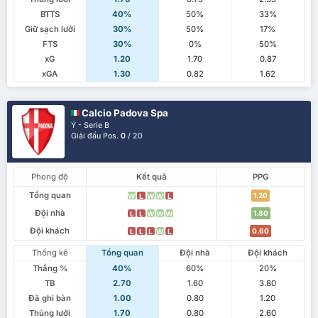
BTTS
40%
50%
33%
Giữ sạch lưới
30%
50%
17%
FTS
30%
0%
50%
xG
1.20
1.70
0.87
xGA
1.30
0.82
1.62
Calcio Padova Spa
Ý - Serie B
Giải đấu Pos.
0
/ 20
Phong độ
Kết quả
PPG
Tổng quan
1.20
W
L
W
W
L
Đội nhà
1.80
L
L
W
W
W
Đội khách
0.60
L
L
L
W
L
Thống kê
Tổng quan
Đội nhà
Đội khách
Thắng %
40%
60%
20%
TB
2.70
1.60
3.80
Đã ghi bàn
1.00
0.80
1.20
Thủng lưới
1.70
0.80
2.60