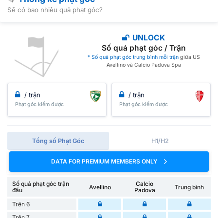
Sẽ có bao nhiêu quả phạt góc?
UNLOCK
Số quả phạt góc / Trận
* Số quả phạt góc trung bình mỗi trận
giữa US
Avellino và Calcio Padova Spa
/ trận
/ trận
Phạt góc kiếm được
Phạt góc kiếm được
Tổng số Phạt Góc
H1/H2
DATA FOR PREMIUM MEMBERS ONLY
Số quả phạt góc trận
Calcio
Avellino
Trung bình
đấu
Padova
Trên 6
Trên 7