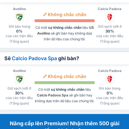
Avellino
Calcio Padova
Không chắc chắn
Ghi bàn trong
Giữ sạch lưới ở
Có một
sự không chắc chắn
liệu
US
0%
30%
Avellino
sẽ ghi bàn hay không dựa
của các trận đấu
của các trận đấu
trên dữ liệu của chúng tôi.
(Tổng quan)
(Tổng quan)
Sẽ
Calcio Padova Spa
ghi bàn?
Avellino
Calcio Padova
Không chắc chắn
Giữ sạch lưới ở
Ghi bàn trong
Có một
sự không chắc chắn
liệu
30%
0%
Calcio Padova Spa
sẽ ghi bàn hay
của các trận đấu
của các trận đấu
không dựa trên dữ liệu của chúng tôi.
(Tổng quan)
(Tổng quan)
Nâng cấp lên Premium! Nhận thêm 500 giải