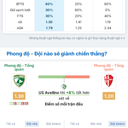
BTTS
40%
20%
60%
Giữ sạch lưới
30%
60%
0%
FTS
30%
20%
40%
xG
1.30
1.41
1.19
xGA
1.79
1.25
2.34
Những thuật ngữ thống kê này có nghĩa là gì? Đọc bảng thuật ngữ
Phong độ - Đội nào sẽ giành chiến thắng?
Phong độ - Tổng
Phong độ - Tổng
quan
quan
US Avellino
thì
+8%
tốt hơn
1.30
1.20
xét về
Điểm số mỗi trận đấu
W
L
W
L
L
Tất cả
Đội nhà
Đội khách
Tất cả
Đội nhà
Đội khách