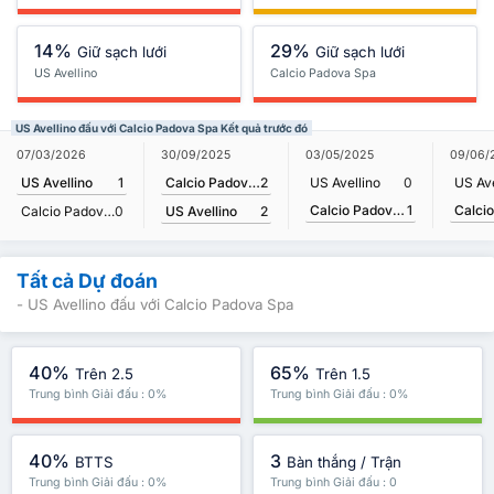
14%
29%
Giữ sạch lưới
Giữ sạch lưới
US Avellino
Calcio Padova Spa
US Avellino đấu với Calcio Padova Spa Kết quả trước đó
30/09/2025
07/03/2026
03/05/2025
09/06/
Calcio Padova Spa
2
US Avellino
1
US Avellino
0
US Ave
Calcio Padova Spa
1
US Avellino
2
Calcio Padova Spa
0
Tất cả Dự đoán
- US Avellino đấu với Calcio Padova Spa
40%
65%
Trên 2.5
Trên 1.5
Trung bình Giải đấu : 0%
Trung bình Giải đấu : 0%
40%
3
BTTS
Bàn thắng / Trận
Trung bình Giải đấu : 0%
Trung bình Giải đấu : 0