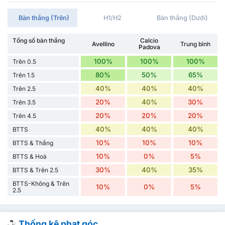
Bàn thắng (Trên)
H1/H2
Bàn thắng (Dưới)
Tổng số bàn thắng
Calcio
Avellino
Trung bình
Padova
100%
100%
100%
Trên 0.5
80%
50%
65%
Trên 1.5
40%
40%
40%
Trên 2.5
20%
40%
30%
Trên 3.5
20%
20%
20%
Trên 4.5
40%
40%
40%
BTTS
10%
10%
10%
BTTS & Thắng
10%
0%
5%
BTTS & Hoà
30%
40%
35%
BTTS & Trên 2.5
BTTS-Không & Trên
10%
0%
5%
2.5
Thống kê phạt góc