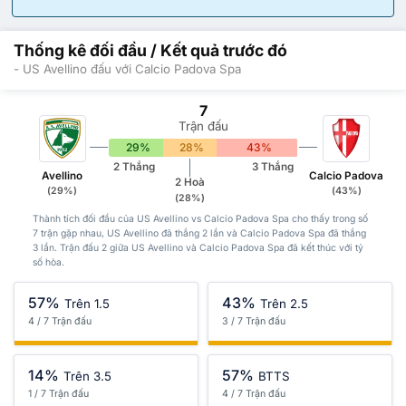
Thống kê đối đầu / Kết quả trước đó
- US Avellino đấu với Calcio Padova Spa
7
Trận đấu
29%
28%
43%
2 Thắng
3 Thắng
Avellino
Calcio Padova
2 Hoà
(29%)
(43%)
(28%)
Thành tích đối đầu của US Avellino vs Calcio Padova Spa cho thấy trong số
7 trận gặp nhau, US Avellino đã thắng 2 lần và Calcio Padova Spa đã thắng
3 lần. Trận đấu 2 giữa US Avellino và Calcio Padova Spa đã kết thúc với tỷ
số hòa.
57%
43%
Trên 1.5
Trên 2.5
4 / 7 Trận đấu
3 / 7 Trận đấu
14%
57%
Trên 3.5
BTTS
1 / 7 Trận đấu
4 / 7 Trận đấu