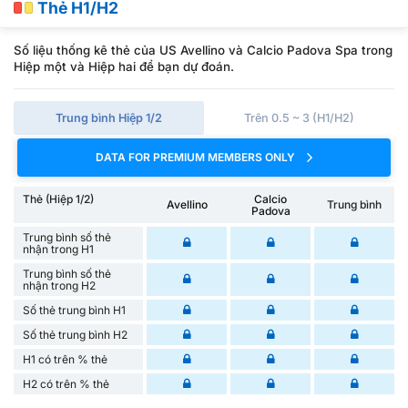
Thẻ H1/H2
Số liệu thống kê thẻ của US Avellino và Calcio Padova Spa trong
Hiệp một và Hiệp hai để bạn dự đoán.
Trung bình Hiệp 1/2
Trên 0.5 ~ 3 (H1/H2)
DATA FOR PREMIUM MEMBERS ONLY
Thẻ (Hiệp 1/2)
Calcio
Avellino
Trung bình
Padova
Trung bình số thẻ
nhận trong H1
Trung bình số thẻ
nhận trong H2
Số thẻ trung bình H1
Số thẻ trung bình H2
H1 có trên % thẻ
H2 có trên % thẻ