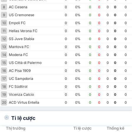
AC Cesena
8
0
0%
0
0
0
0
0
US Cremonese
9
0
0%
0
0
0
0
0
Empoli FC
10
0
0%
0
0
0
0
0
Hellas Verona FC
11
0
0%
0
0
0
0
0
SS Juve Stabia
12
0
0%
0
0
0
0
0
Mantova FC
13
0
0%
0
0
0
0
0
Modena FC
14
0
0%
0
0
0
0
0
US Città di Palermo
15
0
0%
0
0
0
0
0
AC Pisa 1909
16
0
0%
0
0
0
0
0
UC Sampdoria
17
0
0%
0
0
0
0
0
FC Südtirol
18
0
0%
0
0
0
0
0
Vicenza Calcio
19
0
0%
0
0
0
0
0
ACD Virtus Entella
20
0
0%
0
0
0
0
0
Tỉ lệ cược
Thị trường
Tỉ lệ cược
Thống kê