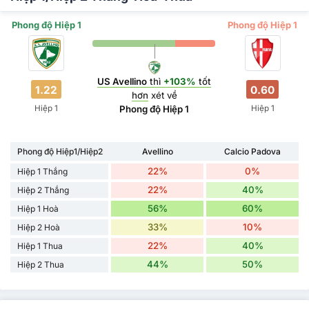
Phong độ Hiệp 1
Phong độ Hiệp 1
US Avellino
thì
+103%
tốt
1.22
0.60
hơn
xét về
Hiệp 1
Hiệp 1
Phong độ Hiệp 1
Phong độ Hiệp1/Hiệp2
Avellino
Calcio Padova
22%
0%
Hiệp 1 Thắng
22%
40%
Hiệp 2 Thắng
56%
60%
Hiệp 1 Hoà
33%
10%
Hiệp 2 Hoà
22%
40%
Hiệp 1 Thua
44%
50%
Hiệp 2 Thua