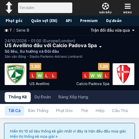
GIẢI ĐẤU
MENU
Phạt góc
Quần vợt (EN)
API
Premium
Dự đoán
/
Serie B
Trận đối đầu vừa qua
Ý
24/10/2026 - 01:00 (Europe/London)
US Avellino đấu với Calcio Padova Spa
Số liệu, Xu hướng và Đối đầu
Sân vận động -
Stadio Partenio-Adriano Lombardi
1.30
1.20
L
W
L
L
L
W
W
L
US Avellino
Calcio Padova Spa
Thống Kê
Dự Đoán
Bảng Xếp Hạng
Tất Cả
Bàn Thắng
Phạt Góc
Thẻ
Hiệp
Cầu Thủ
Hiển thị 10 số liệu thống kê gần nhất vì đây là trận đấu đầu mùa giải.
Hiển thị thống kê mùa giải