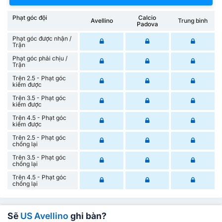
Phạt góc đội
Calcio
Avellino
Trung bình
Padova
Phạt góc được nhận /
Trận
Phạt góc phải chịu /
Trận
Trên 2.5 - Phạt góc
kiếm được
Trên 3.5 - Phạt góc
kiếm được
Trên 4.5 - Phạt góc
kiếm được
Trên 2.5 - Phạt góc
chống lại
Trên 3.5 - Phạt góc
chống lại
Trên 4.5 - Phạt góc
chống lại
Sẽ
US Avellino
ghi bàn?