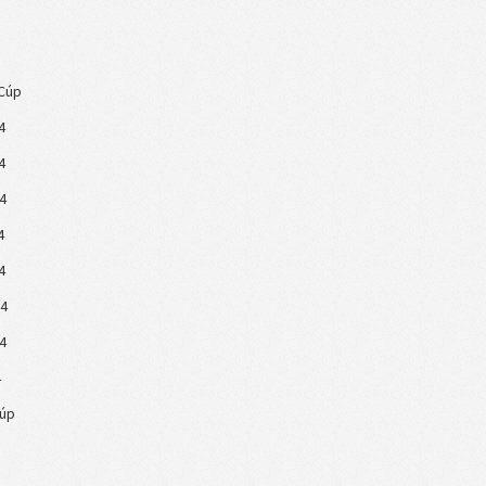
 Cúp
4
4
4
4
4
 4
4
4
Cúp