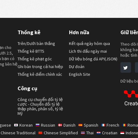
Thống kê
Hơn nữa
Giữ liê
Trên/Dưới bàn thắng
Kết quả ngày hôm qua
Theo dõi
ạn cho
không bao
Thống kê BTTS
Lịch thi đấu ngày mai
ưới 2.5,
hoặc tính
ếu bạn có
Thống kê phạt góc
Dữ liệu bóng đá API(JSON)
ng liên hệ
Ghi bàn trong cả hai hiệp
Dự đoán
Thống kê điểm chính xác
English Site
Dữ liệu b
Công cụ
Công cụ chuyển đổi tỷ lệ
cược - Chuyển đổi tỷ lệ
thập phân, phân số, tỷ lệ
Mỹ
uguese
Korean
Russian
Danish
Spanish
French
Roma
Chinese Traditional
Chinese Simplified
Thai
Croatian
Indone