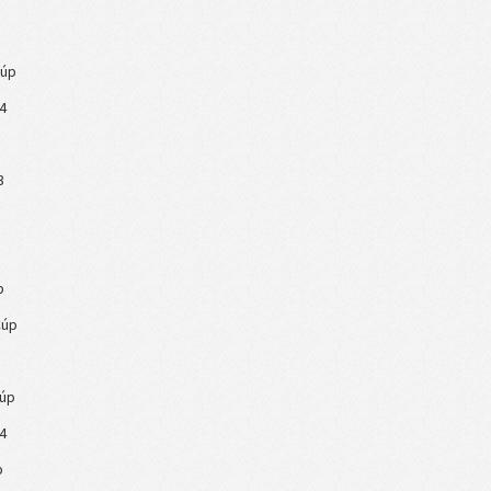
Cúp
4
3
p
Cúp
Cúp
4
p