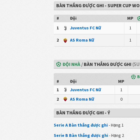
BÀN THẮNG ĐƯỢC GHI - SUPER CUP W
#
Đội
MP
1
Juventus FC Nữ
1
2
AS Roma Nữ
1
ĐỘI NHÀ
/
BÀN THẮNG ĐƯỢC GHI
(SU
B
#
Đội
MP
1
Juventus FC Nữ
1
2
AS Roma Nữ
0
BÀN THẮNG ĐƯỢC GHI - Ý
Serie A Bàn thắng được ghi
- Hạng 1
Serie B Bàn thắng được ghi
- Hạng 2