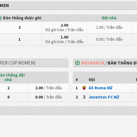
OMEN
Bàn thắng được ghi
Đội nhà
2.00
2
2.00
/ Trận đấu
Đã ghi bàn
/ Trận đấu
1.00
1
0.00
/ Trận đấu
Đã ghi bàn
/ Trận đấu
PER CUP WOMEN)
ĐỘI KHÁCH
/
BÀN THẮNG Đ
àn thắng đội
nhà
#
Đội
2
2.00
/ Trận đấu
1
AS Roma Nữ
0
0.00
/ Trận đấu
2
Juventus FC Nữ