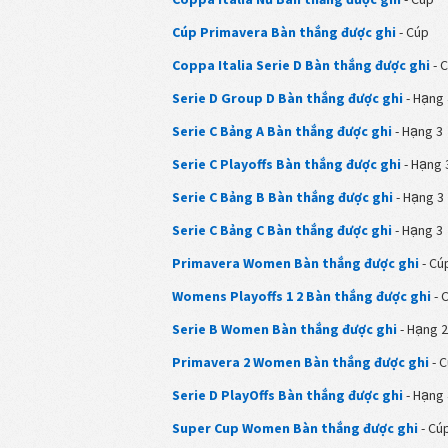
Cúp Primavera Bàn thắng được ghi
- Cúp
Coppa Italia Serie D Bàn thắng được ghi
- 
Serie D Group D Bàn thắng được ghi
- Hạng 
Serie C Bảng A Bàn thắng được ghi
- Hạng 3
Serie C Playoffs Bàn thắng được ghi
- Hạng 
Serie C Bảng B Bàn thắng được ghi
- Hạng 3
Serie C Bảng C Bàn thắng được ghi
- Hạng 3
Primavera Women Bàn thắng được ghi
- Cú
Womens Playoffs 1 2 Bàn thắng được ghi
- 
Serie B Women Bàn thắng được ghi
- Hạng 2
Primavera 2 Women Bàn thắng được ghi
- 
Serie D PlayOffs Bàn thắng được ghi
- Hạng 
Super Cup Women Bàn thắng được ghi
- Cú