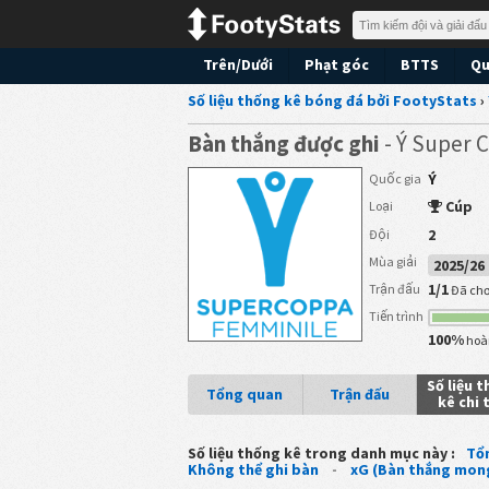
Trên/Dưới
Phạt góc
BTTS
Qu
Số liệu thống kê bóng đá bởi FootyStats
›
Bàn thắng được ghi
- Ý Super
Ý
Quốc gia
Cúp
Loại
2
Đội
Mùa giải
2025/2
1/1
Trận đấu
Đã chơ
Tiến trình
100%
hoà
Số liệu 
Tổng quan
Trận đấu
kê chi 
Số liệu thống kê trong danh mục này :
Tổn
Không thể ghi bàn
-
xG (Bàn thắng mong