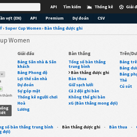
API
Tìm kiếm
Thống kê
Giải 
ần vợt (EN)
API
Premium
Dự đoán
CSV
Ý
›
Super Cup Women
›
Bàn thắng được ghi
 Cup Women
Giải đấu
Bàn thắng
Trên/Dư
Bảng Sân nhà & Sân
Tổng số bàn thắng
Bảng trên
khách
trung bình
Bảng dưới
Bảng Phong độ
Bàn thắng được ghi
Bảng ph
6
Lợi thế sân nhà
Bàn thua
Thẻ
i
Dự đoán
Giữ sạch lưới
Cú sút
Sự góp mặt
Cả 2 đội ghi bàn
n thành
Thống kê người chơi
Không thể ghi bàn
Hoà
xG (Bàn thắng mong đợi)
thống
Lương
tiết
g số bàn thắng trung bình
-
Bàn thắng được ghi
-
Bàn thua
-
 đợi)