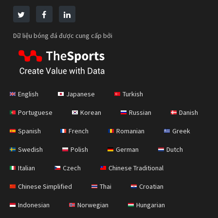
Dữ liệu bóng đá được cung cấp bởi
English
Japanese
Turkish
Portuguese
Korean
Russian
Danish
Spanish
French
Romanian
Greek
Swedish
Polish
German
Dutch
Italian
Czech
Chinese Traditional
Chinese Simplified
Thai
Croatian
Indonesian
Norwegian
Hungarian