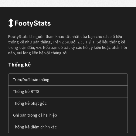
FootyStats là nguồn tham khảo tốt nhất của bạn cho các số liệu
thống kê như Bàn thắng, Trên 2.5/Dưới 2.5, HT/FT, Số liệu thống kê
trong trận đấu, v.v. Nếu bạn có bất kỳ câu hỏi, ý kiến hoặc phản hồi
nào, vui lòng liên hệ với chúng tôi.
Thống kê
Trên/Dưới bàn thắng
Thống kê BTTS
Thống kê phạt góc
Ghi bàn trong cả hai hiệp
Thống kê điểm chính xác