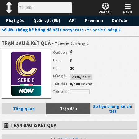
GIẢI ĐẤU
MENU
Phạt góc
Quần vợt (EN)
API
Premium
Dự đoán
Số liệu thống kê bóng đá bởi FootyStats
›
Ý
›
Serie C Bảng C
TRẬN ĐẤU & KẾT QUẢ
- Ý Serie C Bảng C
Ý
Quốc gia
3
Hạng
20
Đội
Mùa giải
2026/27
0/380
Trận đấu
Đã chơi
Tiến trình
Số liệu thống kê chi
Tổng quan
Trận đấu
tiết
TRẬN ĐẤU & KẾT QUẢ