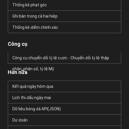
Thống kê phạt góc
Ghi bàn trong cả hai hiệp
Thống kê điểm chính xác
Công cụ
Công cụ chuyển đổi tỷ lệ cược - Chuyển đổi tỷ lệ thập
phân, phân số, tỷ lệ Mỹ
Hơn nữa
Kết quả ngày hôm qua
Lịch thi đấu ngày mai
Dữ liệu bóng đá API(JSON)
Dự đoán