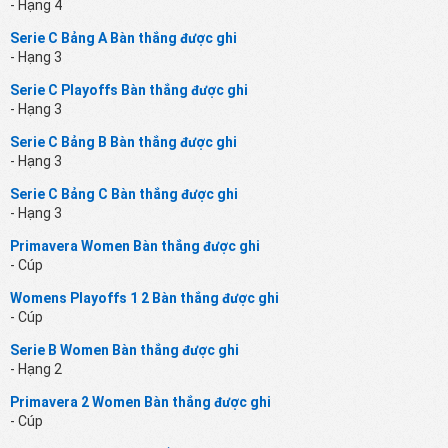
- Hạng 4
Serie C Bảng A Bàn thắng được ghi
- Hạng 3
Serie C Playoffs Bàn thắng được ghi
- Hạng 3
Serie C Bảng B Bàn thắng được ghi
- Hạng 3
Serie C Bảng C Bàn thắng được ghi
- Hạng 3
Primavera Women Bàn thắng được ghi
- Cúp
Womens Playoffs 1 2 Bàn thắng được ghi
- Cúp
Serie B Women Bàn thắng được ghi
- Hạng 2
Primavera 2 Women Bàn thắng được ghi
- Cúp