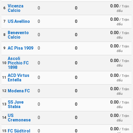
Vicenza
0.00
/ Trận
0
0
6
Calcio
đấu
0.00
/ Trận
US Avellino
0
0
7
đấu
Benevento
0.00
/ Trận
0
0
8
Calcio
đấu
0.00
/ Trận
AC Pisa 1909
0
0
9
đấu
Ascoli
0.00
/ Trận
Picchio FC
0
0
10
đấu
1898
ACD Virtus
0.00
/ Trận
0
0
11
Entella
đấu
0.00
/ Trận
Modena FC
0
0
12
đấu
SS Juve
0.00
/ Trận
0
0
13
Stabia
đấu
US
0.00
/ Trận
0
0
14
Cremonese
đấu
0.00
/ Trận
FC Südtirol
0
0
15