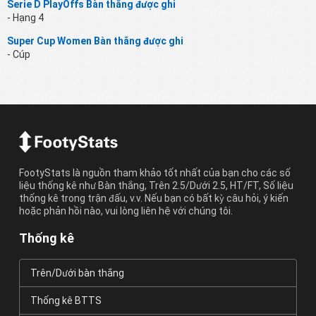
Serie D PlayOffs Bàn thắng được ghi
- Hạng 4
Super Cup Women Bàn thắng được ghi
- Cúp
FootyStats là nguồn tham khảo tốt nhất của bạn cho các số
liệu thống kê như Bàn thắng, Trên 2.5/Dưới 2.5, HT/FT, Số liệu
thống kê trong trận đấu, v.v. Nếu bạn có bất kỳ câu hỏi, ý kiến
hoặc phản hồi nào, vui lòng liên hệ với chúng tôi.
Thống kê
Trên/Dưới bàn thắng
Thống kê BTTS