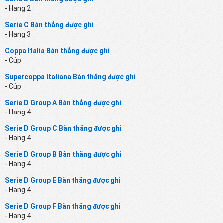
- Hạng 2
Serie C Bàn thắng được ghi
- Hạng 3
Coppa Italia Bàn thắng được ghi
- Cúp
Supercoppa Italiana Bàn thắng được ghi
- Cúp
Serie D Group A Bàn thắng được ghi
- Hạng 4
Serie D Group C Bàn thắng được ghi
- Hạng 4
Serie D Group B Bàn thắng được ghi
- Hạng 4
Serie D Group E Bàn thắng được ghi
- Hạng 4
Serie D Group F Bàn thắng được ghi
- Hạng 4