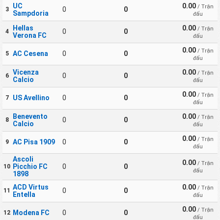
UC
0.00
/ Trận
0
0
3
Sampdoria
đấu
Hellas
0.00
/ Trận
0
0
4
Verona FC
đấu
0.00
/ Trận
AC Cesena
0
0
5
đấu
Vicenza
0.00
/ Trận
0
0
6
Calcio
đấu
0.00
/ Trận
US Avellino
0
0
7
đấu
Benevento
0.00
/ Trận
0
0
8
Calcio
đấu
0.00
/ Trận
AC Pisa 1909
0
0
9
đấu
Ascoli
0.00
/ Trận
Picchio FC
0
0
10
đấu
1898
ACD Virtus
0.00
/ Trận
0
0
11
Entella
đấu
0.00
/ Trận
Modena FC
0
0
12
đấu