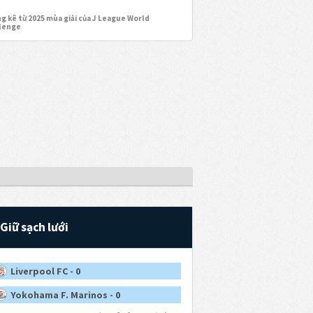
g kê từ 2025 mùa giải của J League World
lenge
Giữ sạch lưới
Liverpool FC - 0
Yokohama F. Marinos - 0