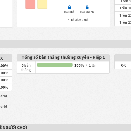
Trên 9
Trên 1
Đội nhà
Đội khách
Trên 1
*Thẻ đỏ = 2 thẻ
n
Trên 1
Tổng số bàn thắng thường xuyên - Hiệp 1
 X
0
Bàn
100%
/
1
0-0
100%
lần
thắng
100%
100%
100%
World
World
Ê NGƯỜI CHƠI