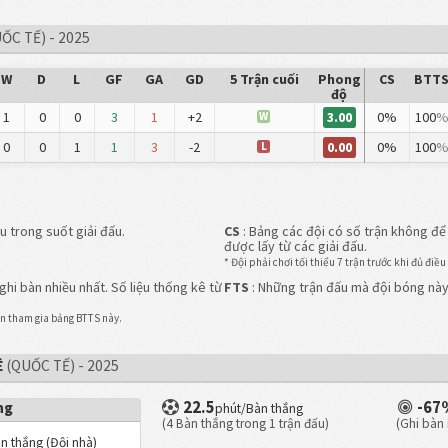
ỐC TẾ) - 2025
W
D
L
GF
GA
GD
5 Trận cuối
Phong
CS
BTT
độ
3.00
1
0
0
3
1
+2
0%
100
W
0.00
0
0
1
1
3
-2
0%
100
L
u trong suốt giải đấu.
CS
: Bảng các đội có số trận không để 
được lấy từ các giải đấu.
* Đội phải chơi tối thiểu 7 trận trước khi đủ điề
ghi bàn nhiều nhất. Số liệu thống kê từ
FTS
: Những trận đấu mà đội bóng này
iện tham gia bảng BTTS này.
Ê
(QUỐC TẾ) - 2025
22.5
-6
ng
phút/Bàn thắng
(4 Bàn thắng trong 1 trận đấu)
(Ghi bàn 
n thắng (Đội nhà)