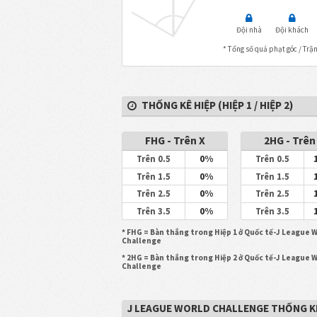
Đội nhà
Đội khách
* Tổng số quả phạt góc / Trậ
THỐNG KÊ HIỆP (HIỆP 1 / HIỆP 2)
FHG - Trên X
2HG - Trên
0%
Trên 0.5
Trên 0.5
0%
Trên 1.5
Trên 1.5
0%
Trên 2.5
Trên 2.5
0%
Trên 3.5
Trên 3.5
* FHG = Bàn thắng trong Hiệp 1 ở Quốc tế-J League 
Challenge
* 2HG = Bàn thắng trong Hiệp 2 ở Quốc tế-J League 
Challenge
J LEAGUE WORLD CHALLENGE THỐNG K