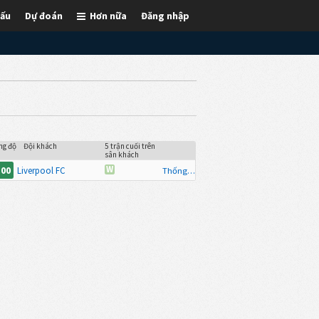
đấu
Dự đoán
Hơn nữa
Đăng nhập
ng độ
Đội khách
5 trận cuối trên
sân khách
.00
W
Liverpool FC
Thống kê