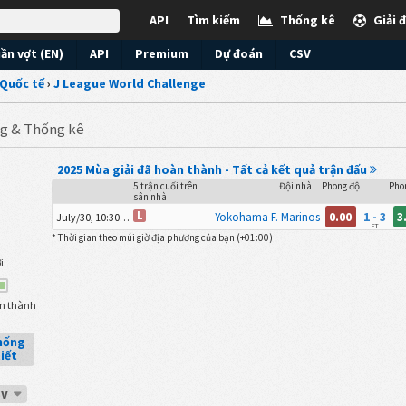
API
Tìm kiếm
Thống kê
Giải 
ần vợt (EN)
API
Premium
Dự đoán
CSV
Quốc tế
›
J League World Challenge
g & Thống kê
2025 Mùa giải đã hoàn thành - Tất cả kết quả trận đấu
5 trận cuối trên
Đội nhà
Phong độ
Pho
sân nhà
0.00
1 - 3
3
L
Yokohama F. Marinos
July/30, 10:30am
FT
* Thời gian theo múi giờ địa phương của bạn (
+01:00
)
i
n thành
thống
tiết
CSV