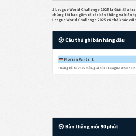
J League World Challenge 2025 là Giải đấu tran
chúng tôi bao gồm cả các bàn thắng và kiến ​​t
League World Challenge 2025 có thể khác với s
Cầu thủ ghi bàn hàng đầu
Florian Wirtz 1
Thống kê từ 2025 mùa giải của J League World C
Bàn thắng mỗi 90 phút