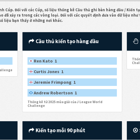
h Cúp. Đối với các Cúp, số liệu thống kê Cầu thủ ghi bàn hàng đầu / Kiến tạ
ạo đã xảy ra trong các vòng loại. Đối với các quyết định đưa vào dữ liệu như 
ố liệu bạn thấy ở những nơi khác.
Cầu thủ kiến tạo hàng đầu
Thốn
Ren Kato 1
Chal
hallenge
Curtis Jones 1
Jeremie Frimpong 1
Andrew Robertson 1
Thống kê từ 2025 mùa giải của J League World
Challenge
Kiến tạo mỗi 90 phút