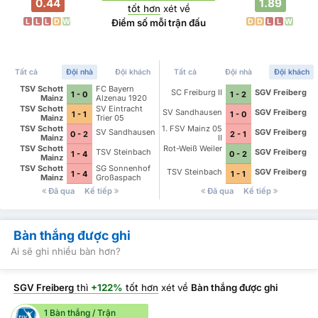
0.44
1.89
tốt hơn
xét về
L
L
L
D
W
D
D
L
L
W
Điểm số mỗi trận đấu
Tất cả
Đội nhà
Đội khách
Tất cả
Đội nhà
Đội khách
TSV Schott
FC Bayern
SC Freiburg II
SGV Freiberg
1 - 0
1 - 2
Mainz
Alzenau 1920
TSV Schott
SV Eintracht
SV Sandhausen
SGV Freiberg
1 - 1
1 - 0
Mainz
Trier 05
TSV Schott
1. FSV Mainz 05
SV Sandhausen
SGV Freiberg
0 - 2
2 - 1
Mainz
II
TSV Schott
Rot-Weiß Weiler
TSV Steinbach
SGV Freiberg
1 - 4
0 - 2
Mainz
TSV Schott
SG Sonnenhof
TSV Steinbach
SGV Freiberg
1 - 4
1 - 1
Mainz
Großaspach
Đã qua
Kế tiếp
Đã qua
Kế tiếp
Bàn thắng được ghi
Ai sẽ ghi nhiều bàn hơn?
SGV Freiberg
thì
+122%
tốt hơn
xét về
Bàn thắng được ghi
1 Bàn thắng / Trận