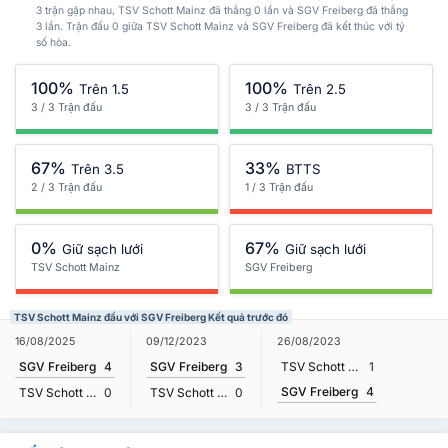
3 trận gặp nhau, TSV Schott Mainz đã thắng 0 lần và SGV Freiberg đã thắng
3 lần. Trận đấu 0 giữa TSV Schott Mainz và SGV Freiberg đã kết thúc với tỷ
số hòa.
100%
100%
Trên 1.5
Trên 2.5
3 / 3 Trận đấu
3 / 3 Trận đấu
67%
33%
Trên 3.5
BTTS
2 / 3 Trận đấu
1 / 3 Trận đấu
0%
67%
Giữ sạch lưới
Giữ sạch lưới
TSV Schott Mainz
SGV Freiberg
TSV Schott Mainz đấu với SGV Freiberg Kết quả trước đó
16/08/2025
09/12/2023
26/08/2023
SGV Freiberg
4
SGV Freiberg
3
TSV Schott Mainz
1
SGV Freiberg
4
TSV Schott Mainz
0
TSV Schott Mainz
0