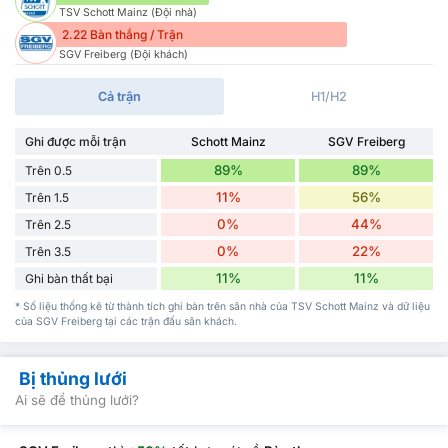
TSV Schott Mainz (Đội nhà)
2.22 Bàn thắng / Trận
SGV Freiberg (Đội khách)
Cả trận
H1/H2
Ghi được mỗi trận
Schott Mainz
SGV Freiberg
89%
89%
Trên 0.5
11%
56%
Trên 1.5
0%
44%
Trên 2.5
0%
22%
Trên 3.5
11%
11%
Ghi bàn thất bại
* Số liệu thống kê từ thành tích ghi bàn trên sân nhà của TSV Schott Mainz và dữ liệu
của SGV Freiberg tại các trận đấu sân khách.
Bị thủng lưới
Ai sẽ để thủng lưới?