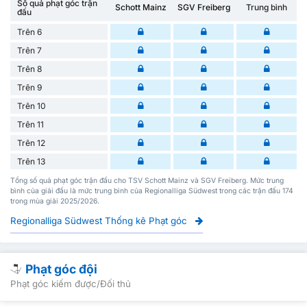
Số quả phạt góc trận
Schott Mainz
SGV Freiberg
Trung bình
đấu
Trên 6
Trên 7
Trên 8
Trên 9
Trên 10
Trên 11
Trên 12
Trên 13
Tổng số quả phạt góc trận đấu cho TSV Schott Mainz và SGV Freiberg. Mức trung
bình của giải đấu là mức trung bình của Regionalliga Südwest trong các trận đấu 174
trong mùa giải 2025/2026.
Regionalliga Südwest Thống kê Phạt góc
Phạt góc đội
Phạt góc kiếm được/Đối thủ