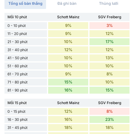
Tổng số bàn thắng
Đã ghi bàn
Thủng lưới
Mỗi 10 phút
Schott Mainz
SGV Freiberg
9%
3%
0 - 10 phút
9%
12%
11 - 20 phút
10%
17%
21 - 30 phút
12%
12%
31 - 40 phút
10%
13%
41 - 50 phút
10%
10%
51 - 60 phút
9%
8%
61 - 70 phút
15%
10%
71 - 80 phút
16%
15%
81 - 90 phút
Mỗi 15 phút
Schott Mainz
SGV Freiberg
12%
8%
0 - 15 phút
16%
23%
16 - 30 phút
18%
18%
31 - 45 phút