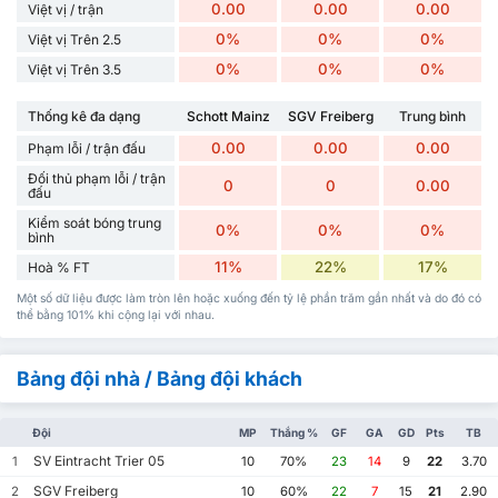
0.00
0.00
0.00
Việt vị / trận
0%
0%
0%
Việt vị Trên 2.5
0%
0%
0%
Việt vị Trên 3.5
Thống kê đa dạng
Schott Mainz
SGV Freiberg
Trung bình
0.00
0.00
0.00
Phạm lỗi / trận đấu
Đối thủ phạm lỗi / trận
0
0
0.00
đấu
Kiểm soát bóng trung
0%
0%
0%
bình
11%
22%
17%
Hoà % FT
Một số dữ liệu được làm tròn lên hoặc xuống đến tỷ lệ phần trăm gần nhất và do đó có
thể bằng 101% khi cộng lại với nhau.
Bảng đội nhà / Bảng đội khách
Đội
MP
Thắng %
GF
GA
GD
Pts
TB
SV Eintracht Trier 05
1
10
70%
23
14
9
22
3.70
SGV Freiberg
2
10
60%
22
7
15
21
2.90