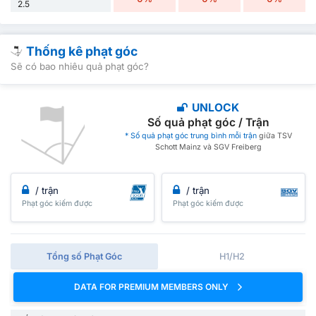
2.5
Thống kê phạt góc
Sẽ có bao nhiêu quả phạt góc?
UNLOCK
Số quả phạt góc / Trận
* Số quả phạt góc trung bình mỗi trận
giữa TSV
Schott Mainz và SGV Freiberg
/ trận
/ trận
Phạt góc kiếm được
Phạt góc kiếm được
Tổng số Phạt Góc
H1/H2
DATA FOR PREMIUM MEMBERS ONLY