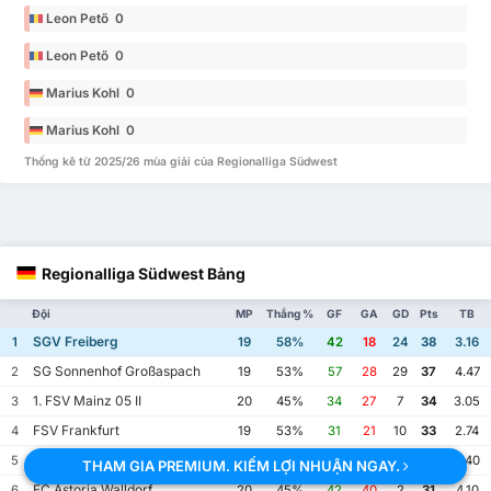
Leon Pető 0
Leon Pető 0
Marius Kohl 0
Marius Kohl 0
Thống kê từ 2025/26 mùa giải của Regionalliga Südwest
Regionalliga Südwest Bảng
Đội
MP
Thắng %
GF
GA
GD
Pts
TB
SGV Freiberg
1
19
58%
42
18
24
38
3.16
SG Sonnenhof Großaspach
2
19
53%
57
28
29
37
4.47
1. FSV Mainz 05 II
3
20
45%
34
27
7
34
3.05
FSV Frankfurt
4
19
53%
31
21
10
33
2.74
TSV Steinbach
5
20
40%
40
28
12
32
3.40
THAM GIA PREMIUM. KIẾM LỢI NHUẬN NGAY.
FC Astoria Walldorf
6
20
45%
42
40
2
31
4.10