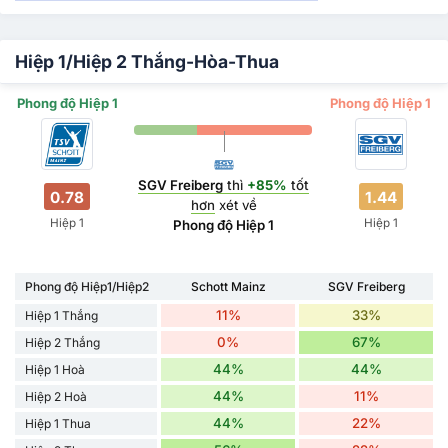
Hiệp 1/Hiệp 2 Thắng-Hòa-Thua
Phong độ Hiệp 1
Phong độ Hiệp 1
SGV Freiberg
thì
+85%
tốt
0.78
1.44
hơn
xét về
Hiệp 1
Hiệp 1
Phong độ Hiệp 1
Phong độ Hiệp1/Hiệp2
Schott Mainz
SGV Freiberg
11%
33%
Hiệp 1 Thắng
0%
67%
Hiệp 2 Thắng
44%
44%
Hiệp 1 Hoà
44%
11%
Hiệp 2 Hoà
44%
22%
Hiệp 1 Thua