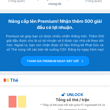
(Tổng quan)
(Tổng quan)
chúng tôi.
Nâng cấp lên Premium! Nhận thêm 500 giải
đấu có lợi nhuận.
Premium sẽ giúp bạn có được nhiều chiến thắng hơn. Thêm 500
giải đấu được cho là có lợi nhuận và ít được các nhà cái theo dõi
hơn. Ngoài ra, bạn còn nhận được số liệu thống kê Phạt Góc và
số Thẻ cùng với các bản tải xuống CSV. Đăng ký ngay hôm nay!
THAM GIA PREMIUM NGAY BÂY GIỜ
Thẻ
UNLOCK
Tổng số thẻ / trận
* Tổng số thẻ phạt mỗi trận giữa FC Ingolstadt 04 và
TSV Alemannia Aachen