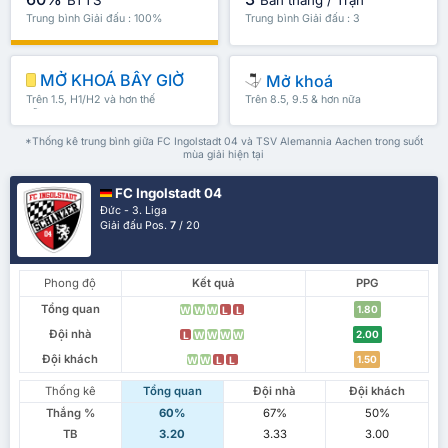
Trung bình Giải đấu : 100%
Trung bình Giải đấu : 3
MỞ KHOÁ BÂY GIỜ
Mở khoá
Trên 1.5, H1/H2 và hơn thế
Trên 8.5, 9.5 & hơn nữa
nữa
*Thống kê trung bình giữa FC Ingolstadt 04 và TSV Alemannia Aachen trong suốt
mùa giải hiện tại
FC Ingolstadt 04
Đức - 3. Liga
Giải đấu Pos.
7
/ 20
Phong độ
Kết quả
PPG
Tổng quan
1.80
W
W
W
L
L
Đội nhà
2.00
L
W
W
W
W
Đội khách
1.50
W
W
L
L
Thống kê
Tổng quan
Đội nhà
Đội khách
Thắng %
60%
67%
50%
TB
3.20
3.33
3.00