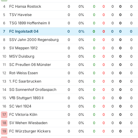
FC Hansa Rostock
4
0
0%
0
0
0
0
0
TSV Havelse
5
0
0%
0
0
0
0
0
TSG 1899 Hoffenheim II
6
0
0%
0
0
0
0
0
FC Ingolstadt 04
7
0
0%
0
0
0
0
0
SSV Jahn 2000 Regensburg
8
0
0%
0
0
0
0
0
SV Meppen 1912
9
0
0%
0
0
0
0
0
MSV Duisburg
10
0
0%
0
0
0
0
0
SC Preußen 06 Münster
11
0
0%
0
0
0
0
0
Rot-Weiss Essen
12
0
0%
0
0
0
0
0
1. FC Saarbrucken
13
0
0%
0
0
0
0
0
SG Sonnenhof Großaspach
14
0
0%
0
0
0
0
0
VfB Stuttgart 1893 II
15
0
0%
0
0
0
0
0
SC Verl 1924
16
0
0%
0
0
0
0
0
FC Viktoria Köln
17
0
0%
0
0
0
0
0
SV Wehen Wiesbaden
18
0
0%
0
0
0
0
0
FC Würzburger Kickers
19
0
0%
0
0
0
0
0