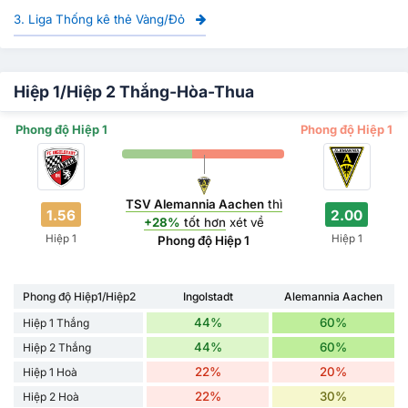
3. Liga Thống kê thẻ Vàng/Đỏ
Hiệp 1/Hiệp 2 Thắng-Hòa-Thua
Phong độ Hiệp 1
Phong độ Hiệp 1
TSV Alemannia Aachen
thì
1.56
2.00
+28%
tốt hơn
xét về
Hiệp 1
Hiệp 1
Phong độ Hiệp 1
Phong độ Hiệp1/Hiệp2
Ingolstadt
Alemannia Aachen
44%
60%
Hiệp 1 Thắng
44%
60%
Hiệp 2 Thắng
22%
20%
Hiệp 1 Hoà
22%
30%
Hiệp 2 Hoà