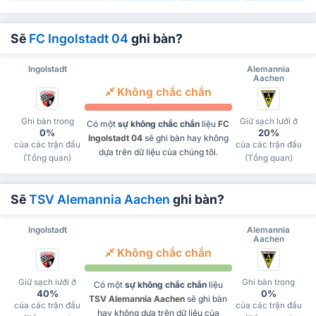
Sẽ
FC Ingolstadt 04
ghi bàn?
Ingolstadt
Alemannia
Aachen
Không chắc chắn
Ghi bàn trong
Giữ sạch lưới ở
Có một
sự không chắc chắn
liệu
FC
0%
20%
Ingolstadt 04
sẽ ghi bàn hay không
của các trận đấu
của các trận đấu
dựa trên dữ liệu của chúng tôi.
(Tổng quan)
(Tổng quan)
Sẽ
TSV Alemannia Aachen
ghi bàn?
Ingolstadt
Alemannia
Aachen
Không chắc chắn
Giữ sạch lưới ở
Ghi bàn trong
Có một
sự không chắc chắn
liệu
40%
0%
TSV Alemannia Aachen
sẽ ghi bàn
của các trận đấu
của các trận đấu
hay không dựa trên dữ liệu của