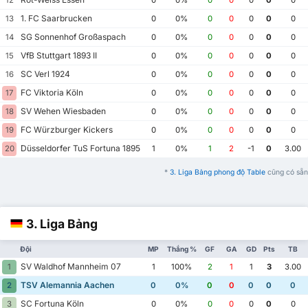
12
0
0%
0
0
0
0
0
1. FC Saarbrucken
13
0
0%
0
0
0
0
0
SG Sonnenhof Großaspach
14
0
0%
0
0
0
0
0
VfB Stuttgart 1893 II
15
0
0%
0
0
0
0
0
SC Verl 1924
16
0
0%
0
0
0
0
0
FC Viktoria Köln
17
0
0%
0
0
0
0
0
SV Wehen Wiesbaden
18
0
0%
0
0
0
0
0
FC Würzburger Kickers
19
0
0%
0
0
0
0
0
Düsseldorfer TuS Fortuna 1895
20
1
0%
1
2
-1
0
3.00
*
3. Liga Bảng phong độ Table
cũng có sẵn
3. Liga Bảng
Đội
MP
Thắng %
GF
GA
GD
Pts
TB
SV Waldhof Mannheim 07
1
1
100%
2
1
1
3
3.00
TSV Alemannia Aachen
2
0
0%
0
0
0
0
0
SC Fortuna Köln
3
0
0%
0
0
0
0
0