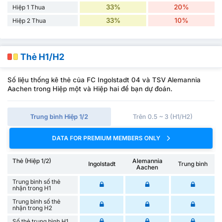
33%
20%
Hiệp 1 Thua
33%
10%
Hiệp 2 Thua
Thẻ H1/H2
Số liệu thống kê thẻ của FC Ingolstadt 04 và TSV Alemannia
Aachen trong Hiệp một và Hiệp hai để bạn dự đoán.
Trung bình Hiệp 1/2
Trên 0.5 ~ 3 (H1/H2)
DATA FOR PREMIUM MEMBERS ONLY
Thẻ (Hiệp 1/2)
Alemannia
Ingolstadt
Trung bình
Aachen
Trung bình số thẻ
nhận trong H1
Trung bình số thẻ
nhận trong H2
Số thẻ trung bình H1