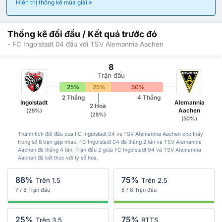
Hiển thị thống kê mùa giải
Thống kê đối đầu / Kết quả trước đó
- FC Ingolstadt 04 đấu với TSV Alemannia Aachen
8
Trận đấu
25%
25%
50%
2 Thắng
4 Thắng
Ingolstadt
Alemannia
2 Hoà
Aachen
(25%)
(25%)
(50%)
Thành tích đối đầu của FC Ingolstadt 04 vs TSV Alemannia Aachen cho thấy
trong số 8 trận gặp nhau, FC Ingolstadt 04 đã thắng 2 lần và TSV Alemannia
Aachen đã thắng 4 lần. Trận đấu 2 giữa FC Ingolstadt 04 và TSV Alemannia
Aachen đã kết thúc với tỷ số hòa.
88%
75%
Trên 1.5
Trên 2.5
7 / 8 Trận đấu
6 / 8 Trận đấu
25%
75%
Trên 3.5
BTTS