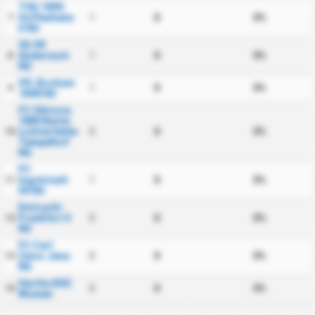
TSG 1899
Hoffenheim
1
0
0%
7
II Nữ
SG 99
Andernach
1
0
0%
8
Nữ
VfL Bochum
1
0
0%
9
1848 Nữ
FC Viktoria
1889 Berlin
Lichterfelde-
0
0
0%
10
Tempelhof
Nữ
FC
Ingolstadt
1
0
0%
11
04 Nữ
Eintracht
Frankfurt II
0
0
0%
12
Nữ
FC Carl
Zeiss Jena
0
0
0%
13
Nữ
Hertha BSC
0
0
0%
14
Women