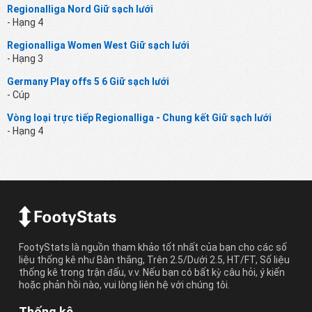
Regionalliga Nord Giữ sạch lưới
- Hạng 4
Regionalliga Women West Giữ sạch lưới
- Hạng 3
Germany Play offs 5 6 Giữ sạch lưới
- Cúp
Vòng loại trực tiếp Regionalliga - Chung kết Giữ sạch lưới
- Hạng 4
FootyStats là nguồn tham khảo tốt nhất của bạn cho các số
liệu thống kê như Bàn thắng, Trên 2.5/Dưới 2.5, HT/FT, Số liệu
thống kê trong trận đấu, v.v. Nếu bạn có bất kỳ câu hỏi, ý kiến
hoặc phản hồi nào, vui lòng liên hệ với chúng tôi.
Thống kê