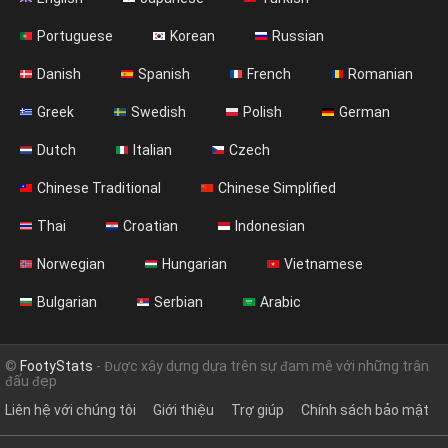
Portuguese
Korean
Russian
Danish
Spanish
French
Romanian
Greek
Swedish
Polish
German
Dutch
Italian
Czech
Chinese Traditional
Chinese Simplified
Thai
Croatian
Indonesian
Norwegian
Hungarian
Vietnamese
Bulgarian
Serbian
Arabic
©
FootyStats
- Được xây dựng dựa trên sự đam mê với những trận
đấu đẹp
Liên hệ với chúng tôi
Giới thiệu
Trợ giúp
Chính sách bảo mật