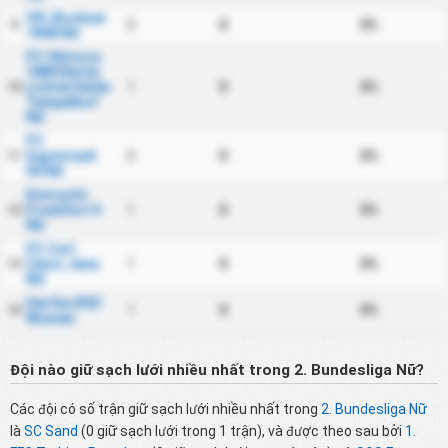
VfL Bochum
0
0
0%
9
1848 Nữ
FC Viktoria
1889 Berlin
Lichterfelde-
1
0
0%
10
Tempelhof
Nữ
FC
Ingolstadt
0
0
0%
11
04 Nữ
Eintracht
Frankfurt II
1
0
0%
12
Nữ
FC Carl
Zeiss Jena
1
0
0%
13
Nữ
Hertha BSC
1
0
0%
14
Women
Đội nào giữ sạch lưới nhiều nhất trong 2. Bundesliga Nữ?
Các đội có số trận giữ sạch lưới nhiều nhất trong
2. Bundesliga Nữ
là
SC Sand
(0 giữ sạch lưới trong 1 trận), và được theo sau bởi
1.