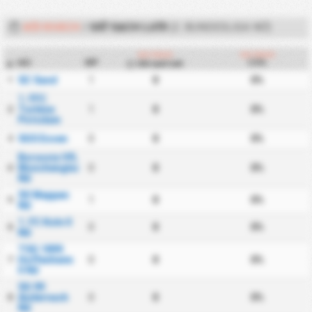
ĐỘI KHÁCH
/
GIỮ SẠCH LƯỚI
(2. BUNDESLIGA NỮ)
Đội khách
Đội khách
Đội
MP
CS%
Giữ sạch lưới
#
SC Sand
1
0
0%
1
1. FFC
Turbine
1
0
0%
2
Potsdam
SGS Essen
0
0
0%
3
Borussia VfL
Monchengladbach
0
0
0%
4
Nữ
SV Meppen
1
0
0%
5
Nữ
1. FC Koln II
0
0
0%
6
Nữ
TSG 1899
Hoffenheim
0
0
0%
7
II Nữ
SG 99
Andernach
0
0
0%
8
Nữ