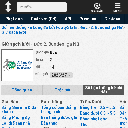
GIẢI ĐẤU
MENU
Phạt góc
Quần vợt (EN)
API
Premium
Dự đoán
Số liệu thống kê bóng đá bởi FootyStats
›
Đức
›
2. Bundesliga Nữ
›
Giữ sạch lưới
Giữ sạch lưới
- Đức 2. Bundesliga Nữ
Quốc gia
Đức
Hạng
2
Đội
14
Mùa giải
2026/27
Số liệu thống kê chi
Tổng quan
Trận đấu
tiết
Giải đấu
Bàn thắng
Trên/Dưới
Hơn
Bảng Sân nhà & Sân
Tổng số bàn thắng
Bảng trên 0.5 ~ 5.5
Bảng
khách
trung bình
Bảng dưới 0.5 ~ 5.5
Bảng
Bảng Phong độ
Bàn thắng được ghi
Bảng phạt góc
Thắ
Lợi thế sân nhà
Bàn thua
tron
Thẻ