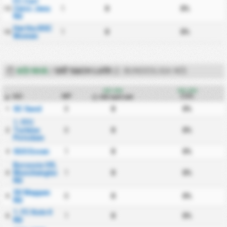
FC Carl
Zeiss Jena
1
0
0%
13
Nữ
Hertha BSC
1
0
0%
14
Women
ĐỘI NHÀ
/
GIỮ SẠCH LƯỚI
(2. BUNDESLIGA NỮ)
Đội nhà
Đội nhà
Đội
MP
CS%
Giữ sạch lưới
#
SC Sand
0
0
0%
1
1. FFC
Turbine
0
0
0%
2
Potsdam
SGS Essen
1
0
0%
3
Borussia VfL
Monchengladbach
1
0
0%
4
Nữ
SV Meppen
0
0
0%
5
Nữ
1. FC Koln II
1
0
0%
6
Nữ