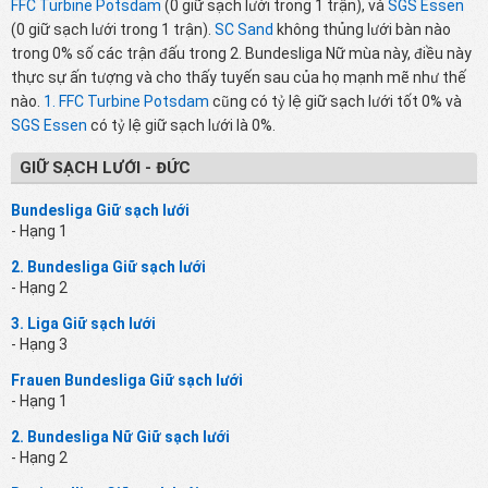
FFC Turbine Potsdam
(0 giữ sạch lưới trong 1 trận), và
SGS Essen
(0 giữ sạch lưới trong 1 trận).
SC Sand
không thủng lưới bàn nào
trong 0% số các trận đấu trong 2. Bundesliga Nữ mùa này, điều này
thực sự ấn tượng và cho thấy tuyến sau của họ mạnh mẽ như thế
nào.
1. FFC Turbine Potsdam
cũng có tỷ lệ giữ sạch lưới tốt 0% và
SGS Essen
có tỷ lệ giữ sạch lưới là 0%.
GIỮ SẠCH LƯỚI - ĐỨC
Bundesliga Giữ sạch lưới
- Hạng 1
2. Bundesliga Giữ sạch lưới
- Hạng 2
3. Liga Giữ sạch lưới
- Hạng 3
Frauen Bundesliga Giữ sạch lưới
- Hạng 1
2. Bundesliga Nữ Giữ sạch lưới
- Hạng 2