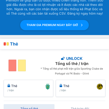
Premium sẽ giúp bạn có được nhiều chiến thắng hơn. Thêm 500
giải đấu được cho là có lợi nhuận và ít được các nhà cái theo dõi
hơn. Ngoài ra, bạn còn nhận được số liệu thống kê Phạt Góc và
số Thẻ cùng với các bản tải xuống CSV. Đăng ký ngay hôm nay!
THAM GIA PREMIUM NGAY BÂY GIỜ
Thẻ
UNLOCK
Tổng số thẻ / trận
* Tổng số thẻ phạt mỗi trận giữa Sporting Clube de
Portugal và FK Bodo - Glimt
Thẻ
Thẻ
/ trận
/ trận
Tổng số thẻ
Thẻ toàn đội