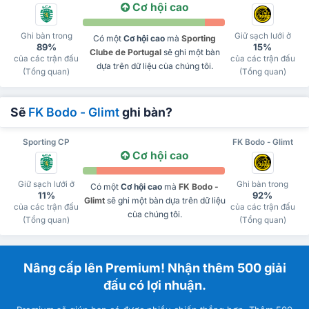
Cơ hội cao
Ghi bàn trong
Giữ sạch lưới ở
Có một
Cơ hội cao
mà
Sporting
89%
15%
Clube de Portugal
sẽ ghi một bàn
của các trận đấu
của các trận đấu
dựa trên dữ liệu của chúng tôi.
(Tổng quan)
(Tổng quan)
Sẽ
FK Bodo - Glimt
ghi bàn?
Sporting CP
FK Bodo - Glimt
Cơ hội cao
Giữ sạch lưới ở
Ghi bàn trong
Có một
Cơ hội cao
mà
FK Bodo -
11%
92%
Glimt
sẽ ghi một bàn dựa trên dữ liệu
của các trận đấu
của các trận đấu
của chúng tôi.
(Tổng quan)
(Tổng quan)
Nâng cấp lên Premium! Nhận thêm 500 giải
đấu có lợi nhuận.