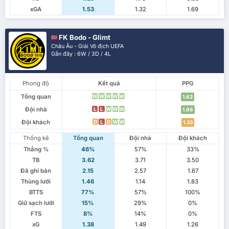
xGA
1.53
1.32
1.69
FK Bodo - Glimt
Châu Âu - Giải Vô địch UEFA
Gần đây : 6W / 3D / 4L
Phong độ
Kết quả
PPG
Tổng quan
W
W
W
W
W
1.62
Đội nhà
L
L
W
W
W
1.86
Đội khách
D
L
D
W
W
1.33
Thống kê
Tổng quan
Đội nhà
Đội khách
Thắng %
46%
57%
33%
TB
3.62
3.71
3.50
Đã ghi bàn
2.15
2.57
1.67
Thủng lưới
1.46
1.14
1.83
BTTS
77%
57%
100%
Giữ sạch lưới
15%
29%
0%
FTS
8%
14%
0%
xG
1.38
1.49
1.26