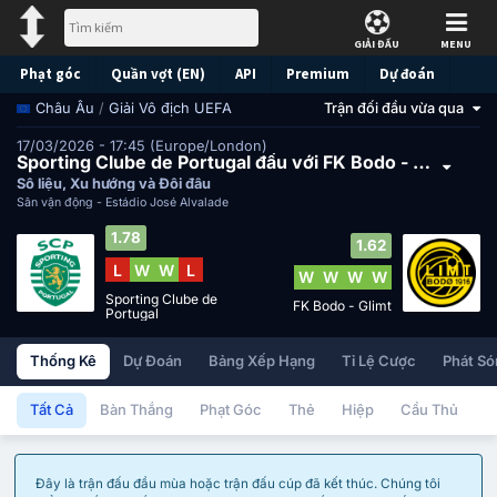
GIẢI ĐẤU
MENU
Phạt góc
Quần vợt (EN)
API
Premium
Dự đoán
/
Giải Vô địch UEFA
Trận đối đầu vừa qua
Châu Âu
17/03/2026 - 17:45 (Europe/London)
Sporting Clube de Portugal đấu với FK Bodo - Glimt
Số liệu, Xu hướng và Đối đầu
Sân vận động -
Estádio José Alvalade
1.78
1.62
L
W
W
L
W
W
W
W
Sporting Clube de
FK Bodo - Glimt
Portugal
Thống Kê
Dự Đoán
Bảng Xếp Hạng
Tỉ Lệ Cược
Phát Só
Tất Cả
Bàn Thắng
Phạt Góc
Thẻ
Hiệp
Cầu Thủ
Đây là trận đấu đầu mùa hoặc trận đấu cúp đã kết thúc. Chúng tôi