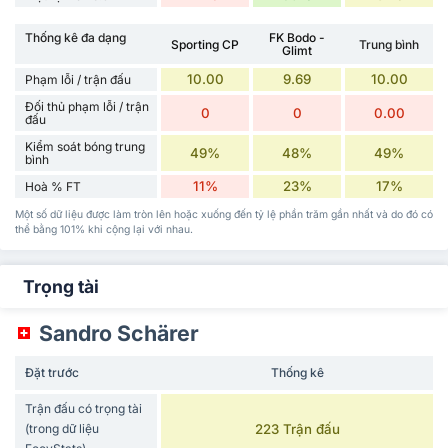
Thống kê đa dạng
FK Bodo -
Sporting CP
Trung bình
Glimt
10.00
9.69
10.00
Phạm lỗi / trận đấu
Đối thủ phạm lỗi / trận
0
0
0.00
đấu
Kiểm soát bóng trung
49%
48%
49%
bình
11%
23%
17%
Hoà % FT
Một số dữ liệu được làm tròn lên hoặc xuống đến tỷ lệ phần trăm gần nhất và do đó có
thể bằng 101% khi cộng lại với nhau.
Trọng tài
Sandro Schärer
Đặt trước
Thống kê
Trận đấu có trọng tài
(trong dữ liệu
223 Trận đấu