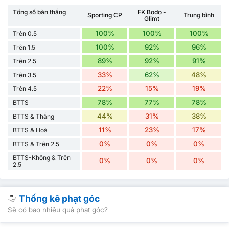
Tổng số bàn thắng
FK Bodo -
Sporting CP
Trung bình
Glimt
100%
100%
100%
Trên 0.5
100%
92%
96%
Trên 1.5
89%
92%
91%
Trên 2.5
33%
62%
48%
Trên 3.5
22%
15%
19%
Trên 4.5
78%
77%
78%
BTTS
44%
31%
38%
BTTS & Thắng
11%
23%
17%
BTTS & Hoà
0%
0%
0%
BTTS & Trên 2.5
BTTS-Không & Trên
0%
0%
0%
2.5
Thống kê phạt góc
Sẽ có bao nhiêu quả phạt góc?