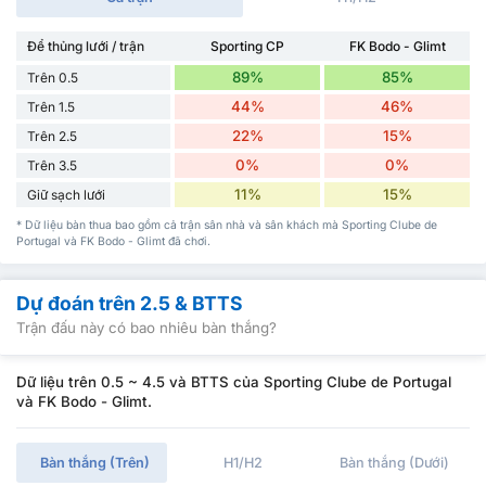
Để thủng lưới / trận
Sporting CP
FK Bodo - Glimt
89%
85%
Trên 0.5
44%
46%
Trên 1.5
22%
15%
Trên 2.5
0%
0%
Trên 3.5
11%
15%
Giữ sạch lưới
* Dữ liệu bàn thua bao gồm cả trận sân nhà và sân khách mà Sporting Clube de
Portugal và FK Bodo - Glimt đã chơi.
Dự đoán trên 2.5 & BTTS
Trận đấu này có bao nhiêu bàn thắng?
Dữ liệu trên 0.5 ~ 4.5 và BTTS của Sporting Clube de Portugal
và FK Bodo - Glimt.
Bàn thắng (Trên)
H1/H2
Bàn thắng (Dưới)