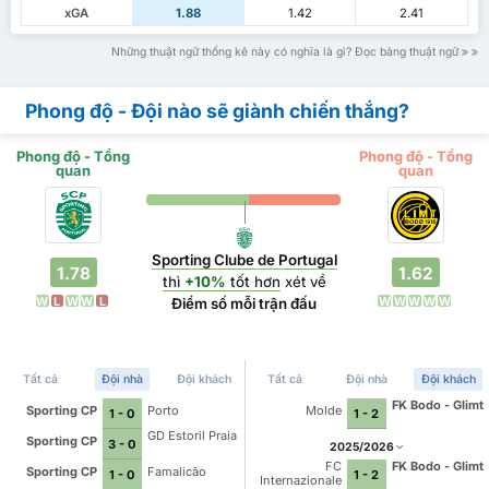
xGA
1.88
1.42
2.41
Những thuật ngữ thống kê này có nghĩa là gì? Đọc bảng thuật ngữ
Phong độ - Đội nào sẽ giành chiến thắng?
Phong độ - Tổng
Phong độ - Tổng
quan
quan
Sporting Clube de Portugal
1.78
1.62
thì
+10%
tốt hơn
xét về
W
L
W
W
L
W
W
W
W
W
Điểm số mỗi trận đấu
Tất cả
Đội nhà
Đội khách
Tất cả
Đội nhà
Đội khách
FK Bodo - Glimt
Sporting CP
Porto
Molde
1 - 0
1 - 2
GD Estoril Praia
Sporting CP
3 - 0
2025/2026
FC
FK Bodo - Glimt
Sporting CP
Famalicão
1 - 0
1 - 2
Internazionale