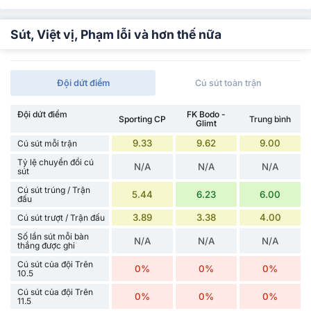
Sút, Việt vị, Phạm lỗi và hơn thế nữa
Đội dứt điểm
Cú sút toàn trận
Đội dứt điểm
FK Bodo -
Sporting CP
Trung bình
Glimt
9.33
9.62
9.00
Cú sút mỗi trận
Tỷ lệ chuyển đổi cú
N/A
N/A
N/A
sút
Cú sút trúng / Trận
5.44
6.23
6.00
đấu
3.89
3.38
4.00
Cú sút trượt / Trận đấu
Số lần sút mỗi bàn
N/A
N/A
N/A
thắng được ghi
Cú sút của đội Trên
0%
0%
0%
10.5
Cú sút của đội Trên
0%
0%
0%
11.5