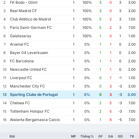
FK Bodo - Glimt
2
1
100%
3
0
3
3.00
Real Madrid CF
3
1
100%
3
0
3
3.00
Club Atlético de Madrid
4
1
100%
5
2
3
7.00
Paris Saint-Germain FC
5
1
100%
5
2
3
7.00
Galatasaray
6
1
100%
1
0
1
1.00
Arsenal FC
7
1
0%
1
1
0
2.00
Bayer 04 Leverkusen
8
1
0%
1
1
0
2.00
FC Barcelona
9
1
0%
1
1
0
2.00
Newcastle United FC
10
1
0%
1
1
0
2.00
Liverpool FC
11
1
0%
0
1
-1
1.00
Manchester City FC
12
1
0%
0
3
-3
3.00
Sporting Clube de Portugal
13
1
0%
0
3
-3
3.00
Chelsea FC
14
1
0%
2
5
-3
7.00
Tottenham Hotspur FC
15
1
0%
2
5
-3
7.00
Atalanta Bergamasca Calcio
16
1
0%
1
6
-5
7.00
Đội
MP
Thắng %
GF
GA
GD
TB