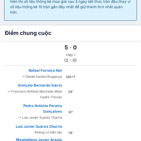
hiển thị số liệu thống kê mùa giải sau 3 ngày kết thúc trận đấu thay vì
số liệu thống kê 10 trận gần đây nhất để giữ thành tích nhất quán
hơn.
Điểm chung cuộc
5
-
0
Hiệp 1
(2 - 0)
Rafael Ferreira Nel
Daniel Santos Bragança
120+1'
Gonçalo Bernardo Inácio
Francisco António Machado Mota
34'
Castro Trincão
Pedro António Pereira
Gonçalves
61'
Luis Javier Suárez Charris
Luis Javier Suárez Charris
Không có kiến tạo
78'
Maximiliano Javier Araújo