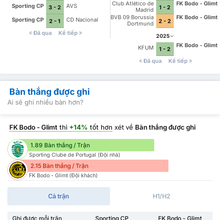
Milano
Club Atlético de
FK Bodo - Glimt
Sporting CP
AVS
3 - 2
1 - 2
Madrid
BVB 09 Borussia
FK Bodo - Glimt
Sporting CP
CD Nacional
2 - 1
2 - 2
Dortmund
Đã qua
Kế tiếp
2025
FK Bodo - Glimt
KFUM
1 - 2
Đã qua
Kế tiếp
Bàn thắng được ghi
Ai sẽ ghi nhiều bàn hơn?
FK Bodo - Glimt
thì
+14%
tốt hơn
xét về
Bàn thắng được ghi
1.89 Bàn thắng / Trận
Sporting Clube de Portugal (Đội nhà)
2.15 Bàn thắng / Trận
FK Bodo - Glimt (Đội khách)
Cả trận
H1/H2
Ghi được mỗi trận
Sporting CP
FK Bodo - Glimt