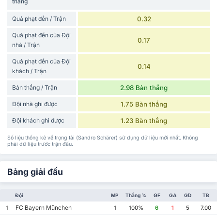
thắng
Quả phạt đền / Trận
0.32
Quả phạt đền của Đội
0.17
nhà / Trận
Quả phạt đền của Đội
0.14
khách / Trận
Bàn thắng / Trận
2.98 Bàn thắng
Đội nhà ghi được
1.75 Bàn thắng
Đội khách ghi được
1.23 Bàn thắng
Số liệu thống kê về trọng tài (Sandro Schärer) sử dụng dữ liệu mới nhất. Không
phải dữ liệu trước trận đấu.
Bảng giải đấu
Đội
MP
Thắng %
GF
GA
GD
TB
FC Bayern München
1
1
100%
6
1
5
7.00