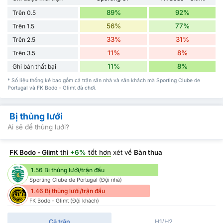
89%
92%
Trên 0.5
56%
77%
Trên 1.5
33%
31%
Trên 2.5
11%
8%
Trên 3.5
11%
8%
Ghi bàn thất bại
* Số liệu thống kê bao gồm cả trận sân nhà và sân khách mà Sporting Clube de
Portugal và FK Bodo - Glimt đã chơi.
Bị thủng lưới
Ai sẽ để thủng lưới?
FK Bodo - Glimt
thì
+6%
tốt hơn
xét về
Bàn thua
1.56 Bị thủng lưới/trận đấu
Sporting Clube de Portugal (Đội nhà)
1.46 Bị thủng lưới/trận đấu
FK Bodo - Glimt (Đội khách)
Cả trận
H1/H2