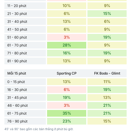
10%
9%
11 - 20 phút
6%
15%
21 - 30 phút
13%
6%
31 - 40 phút
6%
9%
41 - 50 phút
3%
19%
51 - 60 phút
28%
9%
61 - 70 phút
16%
19%
71 - 80 phút
13%
9%
81 - 90 phút
Mỗi 15 phút
Sporting CP
FK Bodo - Glimt
13%
11%
0 - 15 phút
6%
19%
16 - 30 phút
19%
13%
31 - 45 phút
3%
21%
46 - 60 phút
35%
21%
61 - 75 phút
23%
15%
76 - 90 phút
45' và 90' bao gồm các bàn thắng ở phút bù giờ.