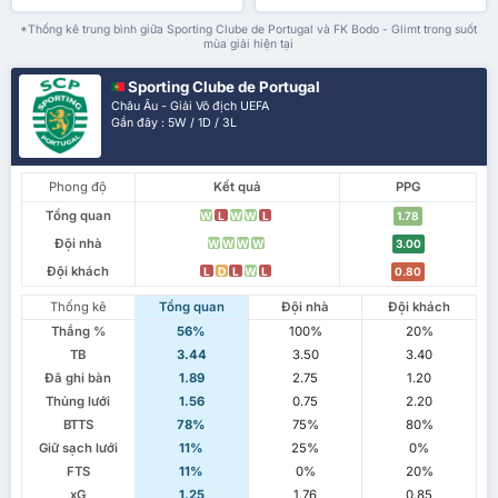
*Thống kê trung bình giữa Sporting Clube de Portugal và FK Bodo - Glimt trong suốt
mùa giải hiện tại
Sporting Clube de Portugal
Châu Âu - Giải Vô địch UEFA
Gần đây : 5W / 1D / 3L
Phong độ
Kết quả
PPG
Tổng quan
W
L
W
W
L
1.78
Đội nhà
W
W
W
W
3.00
Đội khách
L
D
L
W
L
0.80
Thống kê
Tổng quan
Đội nhà
Đội khách
Thắng %
56%
100%
20%
TB
3.44
3.50
3.40
Đã ghi bàn
1.89
2.75
1.20
Thủng lưới
1.56
0.75
2.20
BTTS
78%
75%
80%
Giữ sạch lưới
11%
25%
0%
FTS
11%
0%
20%
xG
1.25
1.76
0.85