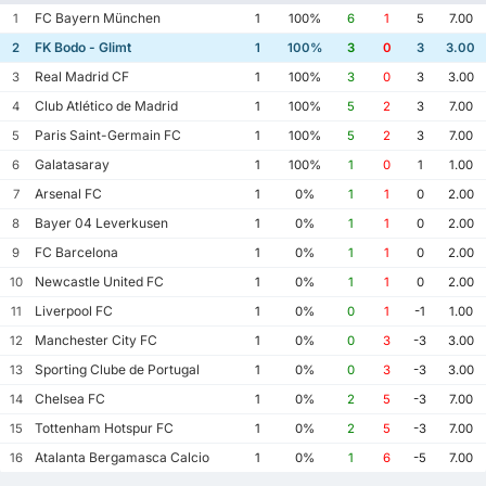
FC Bayern München
1
1
100%
6
1
5
7.00
FK Bodo - Glimt
2
1
100%
3
0
3
3.00
Real Madrid CF
3
1
100%
3
0
3
3.00
Club Atlético de Madrid
4
1
100%
5
2
3
7.00
Paris Saint-Germain FC
5
1
100%
5
2
3
7.00
Galatasaray
6
1
100%
1
0
1
1.00
Arsenal FC
7
1
0%
1
1
0
2.00
Bayer 04 Leverkusen
8
1
0%
1
1
0
2.00
FC Barcelona
9
1
0%
1
1
0
2.00
Newcastle United FC
10
1
0%
1
1
0
2.00
Liverpool FC
11
1
0%
0
1
-1
1.00
Manchester City FC
12
1
0%
0
3
-3
3.00
Sporting Clube de Portugal
13
1
0%
0
3
-3
3.00
Chelsea FC
14
1
0%
2
5
-3
7.00
Tottenham Hotspur FC
15
1
0%
2
5
-3
7.00
Atalanta Bergamasca Calcio
16
1
0%
1
6
-5
7.00