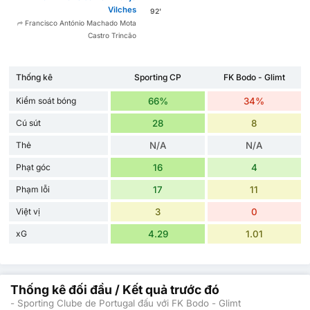
Vilches
92'
Francisco António Machado Mota
Castro Trincão
Thống kê
Sporting CP
FK Bodo - Glimt
Kiểm soát bóng
66%
34%
Cú sút
28
8
Thẻ
N/A
N/A
Phạt góc
16
4
Phạm lỗi
17
11
Việt vị
3
0
xG
4.29
1.01
Thống kê đối đầu / Kết quả trước đó
- Sporting Clube de Portugal đấu với FK Bodo - Glimt