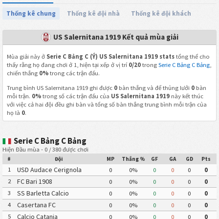
Thống kê chung
Thống kê đội nhà
Thống kê đội khách
US Salernitana 1919 Kết quả mùa giải
Mùa giải này ở
Serie C Bảng C (Ý) US Salernitana 1919 stats
tổng thể cho
thấy rằng họ đang chơi ở 1, hiện tại xếp ở vị trí
0/20
trong
Serie C Bảng C Bảng
,
chiến thắng
0%
trong các trận đấu.
Trung bình US Salernitana 1919 ghi được
0
bàn thắng và để thủng lưới
0
bàn
mỗi trận.
0%
trong số các trận đấu của
US Salernitana 1919
này kết thúc
với việc cả hai đội đều ghi bàn và tổng số bàn thắng trung bình mỗi trận của
họ là
0
.
Serie C Bảng C Bảng
Hiện Đầu mùa - 0 / 380 được chơi
#
Đội
MP
Thắng %
GF
GA
GD
Pts
USD Audace Cerignola
1
0
0%
0
0
0
0
FC Bari 1908
2
0
0%
0
0
0
0
SS Barletta Calcio
3
0
0%
0
0
0
0
Casertana FC
4
0
0%
0
0
0
0
Calcio Catania
5
0
0%
0
0
0
0