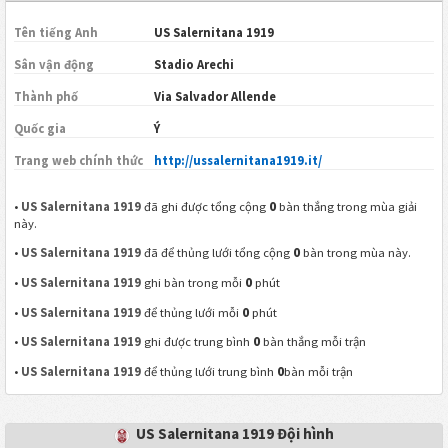
Tên tiếng Anh
US Salernitana 1919
Sân vận động
Stadio Arechi
Thành phố
Via Salvador Allende
Quốc gia
Ý
Trang web chính thức
http://ussalernitana1919.it/
0
•
US Salernitana 1919
đã ghi được tổng cộng
bàn thắng trong mùa giải
này.
0
•
US Salernitana 1919
đã để thủng lưới tổng cộng
bàn trong mùa này.
0
•
US Salernitana 1919
ghi bàn trong mỗi
phút
0
•
US Salernitana 1919
để thủng lưới mỗi
phút
0
•
US Salernitana 1919
ghi được trung bình
bàn thắng mỗi trận
0
•
US Salernitana 1919
để thủng lưới trung bình
bàn mỗi trận
US Salernitana 1919 Đội hình