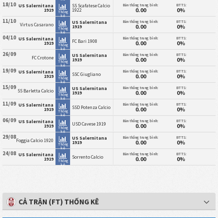
18/10
Bàn thắng trung bình:
BTTS:
US Salernitana
SS Scafatese Calcio
0.00
0%
1919
1922
Thống
kê
11/10
Bàn thắng trung bình:
BTTS:
US Salernitana
Virtus Casarano
0.00
0%
1919
Thống
kê
04/10
Bàn thắng trung bình:
BTTS:
US Salernitana
FC Bari 1908
0.00
0%
1919
Thống
kê
26/09
Bàn thắng trung bình:
BTTS:
US Salernitana
FC Crotone
0.00
0%
1919
Thống
kê
19/09
Bàn thắng trung bình:
BTTS:
US Salernitana
SSC Giugliano
0.00
0%
1919
Thống
kê
15/09
Bàn thắng trung bình:
BTTS:
US Salernitana
SS Barletta Calcio
0.00
0%
1919
Thống
kê
11/09
Bàn thắng trung bình:
BTTS:
US Salernitana
SSD Potenza Calcio
0.00
0%
1919
Thống
kê
06/09
Bàn thắng trung bình:
BTTS:
US Salernitana
USD Cavese 1919
0.00
0%
1919
Thống
kê
29/08
Bàn thắng trung bình:
BTTS:
US Salernitana
Foggia Calcio 1920
0.00
0%
1919
Thống
kê
24/08
Bàn thắng trung bình:
BTTS:
US Salernitana
Sorrento Calcio
0.00
0%
1919
Thống
kê
CẢ TRẬN (FT) THỐNG KÊ