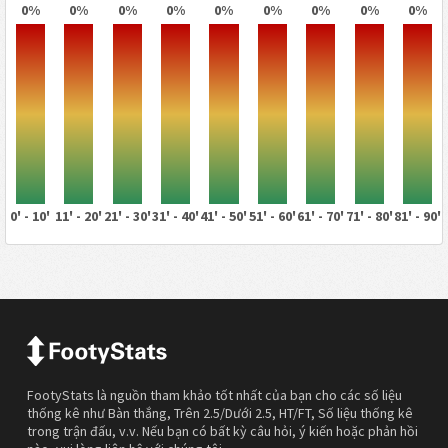
0%
0%
0%
0%
0%
0%
0%
0%
0%
0' - 10'
11' - 20'
21' - 30'
31' - 40'
41' - 50'
51' - 60'
61' - 70'
71' - 80'
81' - 90'
FootyStats là nguồn tham khảo tốt nhất của bạn cho các số liệu
thống kê như Bàn thắng, Trên 2.5/Dưới 2.5, HT/FT, Số liệu thống kê
trong trận đấu, v.v. Nếu bạn có bất kỳ câu hỏi, ý kiến hoặc phản hồi