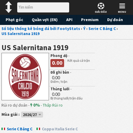
GIẢI ĐẤU
MENU
Phạt góc
Quần vợt (EN)
API
Premium
Dự đoán
Số liệu thống kê bóng đá bởi FootyStats
›
Ý
›
Serie C Bảng C
›
US Salernitana 1919
US Salernitana 1919
Phong độ
-
Kết quả cả trận
0.00
Đã ghi bàn
-
0.00
Điểm / trận
Thủng lưới
-
0.00
Bị thủng lưới/trận đấu
0%
Rủi ro dự đoán -
-
Thấp Rủi ro
Mùa giải :
2026/27
Serie C Bảng C
Coppa Italia Serie C