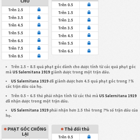
CHO
Trên 0.5
Trên 2.5
Trên 1.5
Trên 3.5
Trên 2.5
Trên 4.5
Trên 3.5
Trên 5.5
Trên 4.5
Trên 6.5
Trên 5.5
Trên 7.5
Trên 6.5
Trên 8.5
Trên 2.5 ~ 8.5 quả phạt góc dành cho được tính từ các quả phạt góc
mà
US Salernitana 1919
giành được trong một trận đấu.
US Salernitana 1919
đã giành được hơn 4.5 quả phạt góc trong ?％
các trận đấu của họ.
Trên 0.5 ~ 6.5 thẻ phải nhận tính từ các thẻ mà
US Salernitana 1919
đã nhận được trong một trận đấu.
US Salernitana 1919
phải nhận hơn 2.5 thẻ trong ?% số trận đấu của
họ.
PHẠT GÓC CHỐNG
Thẻ đối thủ
LẠI
Trên 0.5