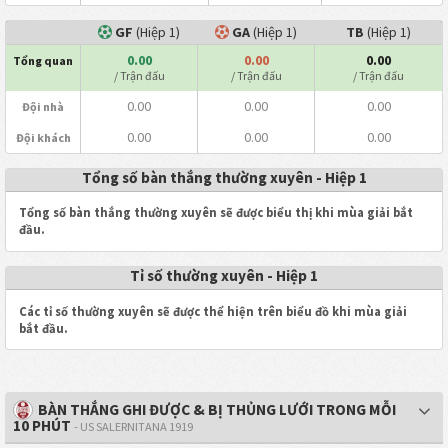
GF
(Hiệp 1)
GA
(Hiệp 1)
TB
(Hiệp 1)
0.00
0.00
0.00
Tổng quan
/ Trận đấu
/ Trận đấu
/ Trận đấu
0.00
0.00
0.00
Đội nhà
0.00
0.00
0.00
Đội khách
Tổng số bàn thắng thường xuyên - Hiệp 1
Tổng số bàn thắng thường xuyên sẽ được biểu thị khi mùa giải bắt
đầu.
Tỉ số thường xuyên - Hiệp 1
Các tỉ số thường xuyên sẽ được thể hiện trên biểu đồ khi mùa giải
bắt đầu.
BÀN THẮNG GHI ĐƯỢC & BỊ THỦNG LƯỚI TRONG MỖI
10 PHÚT
- US SALERNITANA 1919