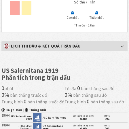
Số thẻ / Trận
Cao nhất
Thấp nhất
*Thẻ đỏ = 2 thẻ
LỊCH THI ĐẤU & KẾT QUẢ TRẬN ĐẤU
US Salernitana 1919
Phân tích trong trận đấu
0
0
phút
Tối đa
bàn thắng sau đó
0%
0%
bàn thắng trước đó
bàn thắng sau đó
0
0
Trung bình
bàn thắng trước đó
Trung bình
bàn thắng sau đó
Đã ghi bàn
|
Thủng lưới
25/04
Bàn thắng trung bình:
BTTS:
US Salernitana
ASD Team Altamura
0.00
0%
1919
Thống
kê
18/04
Bàn thắng trung bình:
BTTS:
USD Audace
US Salernitana
0.00
0%
Cerignola
1919