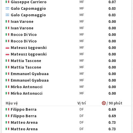
Giuseppe Carriero
0.07
MF
Galo Capomaggio
0.03
MF
Galo Capomaggio
0.03
MF
Ivan Varone
0.00
MF
Ivan Varone
0.00
MF
Rocco Di Vico
0.00
MF
Rocco Di Vico
0.00
MF
Mateusz Łęgowski
0.00
MF
Mateusz Łęgowski
0.00
MF
Mattia Tascone
0.00
MF
Mattia Tascone
0.00
MF
Emmanuel Gyabuaa
0.00
MF
Emmanuel Gyabuaa
0.00
MF
Mirko Antonucci
0.00
MF
Mirko Antonucci
0.00
MF
Hậu vệ
Vị trí
/ 90 phút
Filippo Berra
0.69
DF
Filippo Berra
0.69
DF
Matteo Arena
0.73
DF
Matteo Arena
0.73
DF