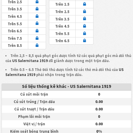
Trên 2.5
Trên 1.5
Trên 3.5
Trên 2.5
Trên 4.5
Trên 3.5
Trên 5.5
Trên 4.5
Trên 6.5
Trên 5.5
Trên 7.5
Trên 6.5
Trên 8.5
Trên 2,5 ~ 8,5 quả phạt góc được tính từ các quả phạt góc mà đối thủ
của
US Salernitana 1919
đã giành được trong một trận đấu.
Trên 0.5 ~ 6.5 Thẻ Đối thủ được tính từ các thẻ mà đối thủ của
US
Salernitana 1919
phải nhận trong trận đấu.
Số liệu thống kê khác - US Salernitana 1919
0
Cú sút mỗi trận
0.00
Cú sút trúng / Trận đấu
0.00
Cú sút trượt / Trận đấu
0
Phạm lỗi mỗi trận
0.00
Việt vị / trận
0%
Kiểm soát bóng trung bình