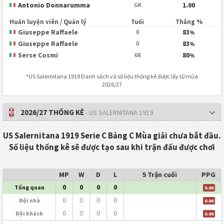
Antonio Donnarumma
1.00
GK
Huấn luyện viên / Quản lý
Tuổi
Thắng %
Giuseppe Raffaele
83
0
%
Giuseppe Raffaele
83
0
%
Serse Cosmi
80
68
%
*
US Salernitana 1919
Danh sách và số liệu thống kê được lấy từ mùa
2026/27
2026/27 THỐNG KÊ
- US SALERNITANA 1919
US Salernitana 1919 Serie C Bảng C Mùa giải chưa bắt đầu.
Số liệu thống kê sẽ được tạo sau khi trận đấu được chơi
MP
W
D
L
5 Trận cuối
PPG
0
0
0
0
Tổng quan
0.00
0
0
0
0
Đội nhà
0.00
0
0
0
0
Đội khách
0.00