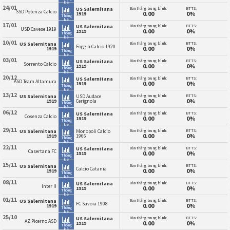
kê
24/01
Bàn thắng trung bình:
BTTS:
US Salernitana
SSD Potenza Calcio
0.00
0%
1919
Thống
kê
17/01
Bàn thắng trung bình:
BTTS:
US Salernitana
USD Cavese 1919
0.00
0%
1919
Thống
kê
10/01
Bàn thắng trung bình:
BTTS:
US Salernitana
Foggia Calcio 1920
0.00
0%
1919
Thống
kê
03/01
Bàn thắng trung bình:
BTTS:
US Salernitana
Sorrento Calcio
0.00
0%
1919
Thống
kê
20/12
Bàn thắng trung bình:
BTTS:
US Salernitana
ASD Team Altamura
0.00
0%
1919
Thống
kê
13/12
Bàn thắng trung bình:
BTTS:
US Salernitana
USD Audace
0.00
0%
1919
Cerignola
Thống
kê
06/12
Bàn thắng trung bình:
BTTS:
US Salernitana
Cosenza Calcio
0.00
0%
1919
Thống
kê
29/11
Bàn thắng trung bình:
BTTS:
US Salernitana
Monopoli Calcio
0.00
0%
1919
1966
Thống
kê
22/11
Bàn thắng trung bình:
BTTS:
US Salernitana
Casertana FC
0.00
0%
1919
Thống
kê
15/11
Bàn thắng trung bình:
BTTS:
US Salernitana
Calcio Catania
0.00
0%
1919
Thống
kê
08/11
Bàn thắng trung bình:
BTTS:
US Salernitana
Inter II
0.00
0%
1919
Thống
kê
01/11
Bàn thắng trung bình:
BTTS:
US Salernitana
FC Savoia 1908
0.00
0%
1919
Thống
kê
25/10
Bàn thắng trung bình:
BTTS:
US Salernitana
AZ Picerno ASD
0.00
0%
1919
Thống
kê