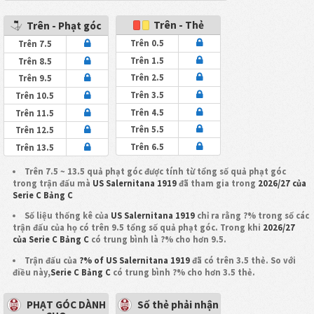
Trên - Thẻ
Trên - Phạt góc
Trên 0.5
Trên 7.5
Trên 1.5
Trên 8.5
Trên 2.5
Trên 9.5
Trên 3.5
Trên 10.5
Trên 4.5
Trên 11.5
Trên 5.5
Trên 12.5
Trên 6.5
Trên 13.5
Trên 7.5 ~ 13.5 quả phạt góc được tính từ tổng số quả phạt góc
trong trận đấu mà
US Salernitana 1919
đã tham gia trong
2026/27 của
Serie C Bảng C
Số liệu thống kê của
US Salernitana 1919
chỉ ra rằng ?% trong số các
trận đấu của họ có trên 9.5 tổng số quả phạt góc. Trong khi
2026/27
của Serie C Bảng C
có trung bình là ?% cho hơn 9.5.
Trận đấu của
?% of US Salernitana 1919
đã có trên 3.5 thẻ. So với
điều này,
Serie C Bảng C
có trung bình ?% cho hơn 3.5 thẻ.
PHẠT GÓC DÀNH
Số thẻ phải nhận