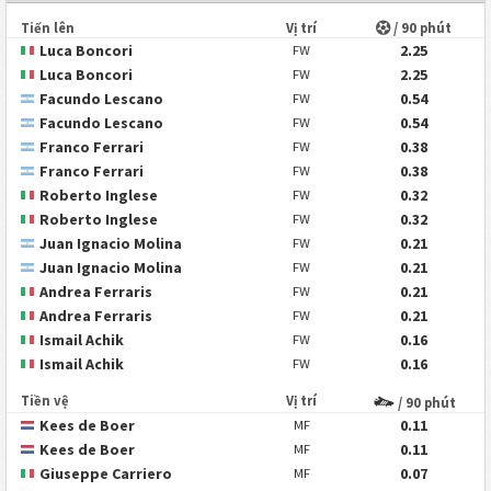
Tiến lên
Vị trí
/ 90 phút
Luca Boncori
2.25
FW
Luca Boncori
2.25
FW
Facundo Lescano
0.54
FW
Facundo Lescano
0.54
FW
Franco Ferrari
0.38
FW
Franco Ferrari
0.38
FW
Roberto Inglese
0.32
FW
Roberto Inglese
0.32
FW
Juan Ignacio Molina
0.21
FW
Juan Ignacio Molina
0.21
FW
Andrea Ferraris
0.21
FW
Andrea Ferraris
0.21
FW
Ismail Achik
0.16
FW
Ismail Achik
0.16
FW
Tiền vệ
Vị trí
/ 90 phút
Kees de Boer
0.11
MF
Kees de Boer
0.11
MF
Giuseppe Carriero
0.07
MF