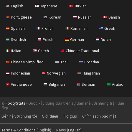
English
Japanese
Turkish
Portuguese
Korean
Russian
Danish
Spanish
French
Romanian
Greek
Swedish
Polish
German
Dutch
Italian
Czech
Chinese Traditional
Chinese Simplified
Thai
Croatian
Indonesian
Norwegian
Hungarian
Vietnamese
Bulgarian
Serbian
Arabic
©
FootyStats
- Được xây dựng dựa trên sự đam mê với những trận đấu
đẹp
Liên hệ với chúng tôi
Giới thiệu
Trợ giúp
Chính sách bảo mật
Terms & Conditions (English)
News (English)