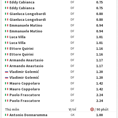
Eddy Cabianca
0.75
DF
Eddy Cabianca
0.75
DF
Gianluca Longobardi
0.80
DF
Gianluca Longobardi
0.80
DF
Emmanuele Matino
0.94
DF
Emmanuele Matino
0.94
DF
Luca Villa
1.01
DF
Luca Villa
1.01
DF
Ettore Quirini
1.16
DF
Ettore Quirini
1.16
DF
Armando Anastasio
1.17
DF
Armando Anastasio
1.17
DF
Vladimir Golemić
1.20
DF
Vladimir Golemić
1.20
DF
Mauro Coppolaro
1.42
DF
Mauro Coppolaro
1.42
DF
Paolo Frascatore
2.24
DF
Paolo Frascatore
2.24
DF
Thủ môn
Vị trí
/ 90 phút
Antonio Donnarumma
1.00
GK