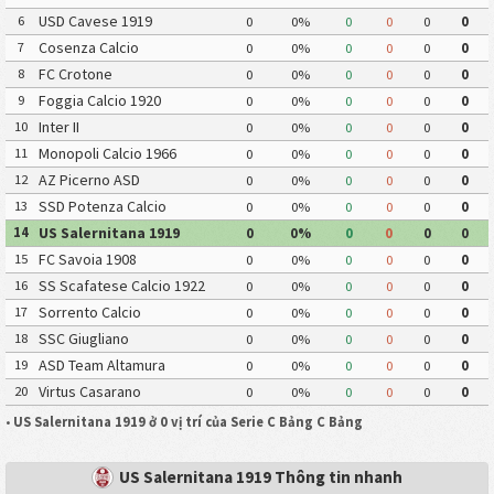
USD Cavese 1919
6
0
0%
0
0
0
0
Cosenza Calcio
7
0
0%
0
0
0
0
FC Crotone
8
0
0%
0
0
0
0
Foggia Calcio 1920
9
0
0%
0
0
0
0
Inter II
10
0
0%
0
0
0
0
Monopoli Calcio 1966
11
0
0%
0
0
0
0
AZ Picerno ASD
12
0
0%
0
0
0
0
SSD Potenza Calcio
13
0
0%
0
0
0
0
US Salernitana 1919
14
0
0%
0
0
0
0
FC Savoia 1908
15
0
0%
0
0
0
0
SS Scafatese Calcio 1922
16
0
0%
0
0
0
0
Sorrento Calcio
17
0
0%
0
0
0
0
SSC Giugliano
18
0
0%
0
0
0
0
ASD Team Altamura
19
0
0%
0
0
0
0
Virtus Casarano
20
0
0%
0
0
0
0
•
US Salernitana 1919 ở 0 vị trí của Serie C Bảng C Bảng
US Salernitana 1919 Thông tin nhanh