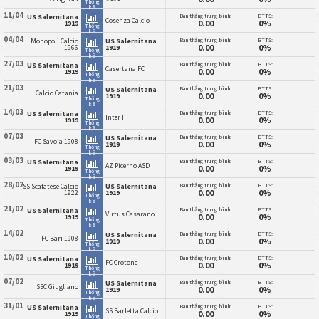
Thống
kê
11/04
Bàn thắng trung bình:
BTTS:
US Salernitana
Cosenza Calcio
0.00
0%
1919
Thống
kê
04/04
Bàn thắng trung bình:
BTTS:
Monopoli Calcio
US Salernitana
0.00
0%
1966
1919
Thống
kê
27/03
Bàn thắng trung bình:
BTTS:
US Salernitana
Casertana FC
0.00
0%
1919
Thống
kê
21/03
Bàn thắng trung bình:
BTTS:
US Salernitana
Calcio Catania
0.00
0%
1919
Thống
kê
14/03
Bàn thắng trung bình:
BTTS:
US Salernitana
Inter II
0.00
0%
1919
Thống
kê
07/03
Bàn thắng trung bình:
BTTS:
US Salernitana
FC Savoia 1908
0.00
0%
1919
Thống
kê
03/03
Bàn thắng trung bình:
BTTS:
US Salernitana
AZ Picerno ASD
0.00
0%
1919
Thống
kê
28/02
Bàn thắng trung bình:
BTTS:
SS Scafatese Calcio
US Salernitana
0.00
0%
1922
1919
Thống
kê
21/02
Bàn thắng trung bình:
BTTS:
US Salernitana
Virtus Casarano
0.00
0%
1919
Thống
kê
14/02
Bàn thắng trung bình:
BTTS:
US Salernitana
FC Bari 1908
0.00
0%
1919
Thống
kê
10/02
Bàn thắng trung bình:
BTTS:
US Salernitana
FC Crotone
0.00
0%
1919
Thống
kê
07/02
Bàn thắng trung bình:
BTTS:
US Salernitana
SSC Giugliano
0.00
0%
1919
Thống
kê
31/01
Bàn thắng trung bình:
BTTS:
US Salernitana
SS Barletta Calcio
0.00
0%
1919
Thống