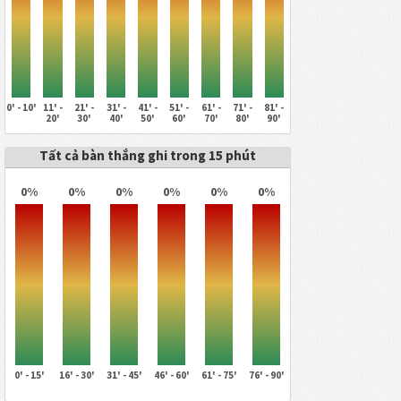
0' - 10'
11' -
21' -
31' -
41' -
51' -
61' -
71' -
81' -
20'
30'
40'
50'
60'
70'
80'
90'
Tất cả bàn thắng ghi trong 15 phút
0%
0%
0%
0%
0%
0%
0' - 15'
16' - 30'
31' - 45'
46' - 60'
61' - 75'
76' - 90'