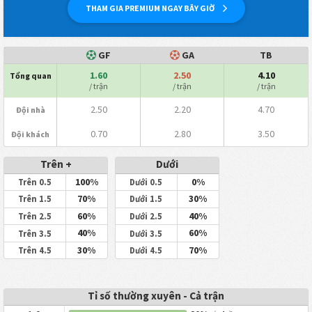
THAM GIA PREMIUM NGAY BÂY GIỜ
GF
GA
TB
1.60
2.50
4.10
Tổng quan
/ trận
/ trận
/ trận
2.50
2.20
4.70
Đội nhà
0.70
2.80
3.50
Đội khách
Trên +
Dưới
100%
0%
Trên 0.5
Dưới 0.5
70%
30%
Trên 1.5
Dưới 1.5
60%
40%
Trên 2.5
Dưới 2.5
40%
60%
Trên 3.5
Dưới 3.5
30%
70%
Trên 4.5
Dưới 4.5
Tỉ số thường xuyên - Cả trận