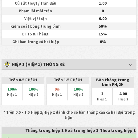
1.00
Cú sút trượt / Trận đấu
0
Phạm lỗi mỗi trận
0.00
Việt vị / trận
50%
Kiểm soát bóng trung bình
15%
BTTS & Thắng
0%
Ghi bàn trong cả hai hiệp
HIỆP 1 (HIỆP 1) THỐNG KÊ
Trên 0.5 FH/2H
Trên 1.5 FH/2H
Bàn thắng trung
bình FH/2H
100
100
0
100
%
%
%
%
1
4.00
Hiệp 1
Hiệp 2
Hiệp 1
Hiệp 2
Hiệp 1
Hiệp 2
* Trên 0.5 - 1.5 Hiệp 1/Hiệp 2 dành cho số bàn thắng của cả hai đội trong
trận.
Thắng trong hiệp 1
Hoà trong hiệp 1
Thua trong hiệp 1