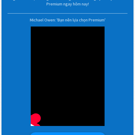
Premium ngay hôm nay!
Michael Owen: 'Bạn nên lựa chọn Premium'