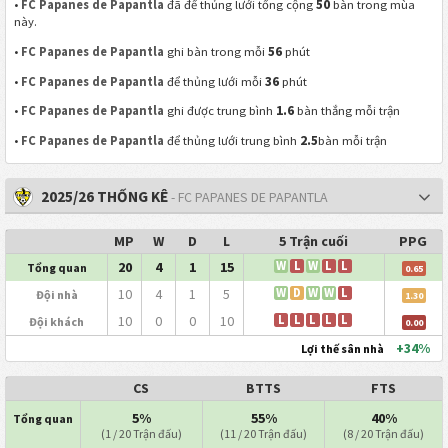
50
•
FC Papanes de Papantla
đã để thủng lưới tổng cộng
bàn trong mùa
này.
56
•
FC Papanes de Papantla
ghi bàn trong mỗi
phút
36
•
FC Papanes de Papantla
để thủng lưới mỗi
phút
1.6
•
FC Papanes de Papantla
ghi được trung bình
bàn thắng mỗi trận
2.5
•
FC Papanes de Papantla
để thủng lưới trung bình
bàn mỗi trận
2025/26 THỐNG KÊ
- FC PAPANES DE PAPANTLA
MP
W
D
L
5 Trận cuối
PPG
20
4
1
15
W
L
W
L
L
Tổng quan
0.65
10
4
1
5
W
D
W
W
L
Đội nhà
1.30
10
0
0
10
L
L
L
L
L
Đội khách
0.00
+34%
Lợi thế sân nhà
CS
BTTS
FTS
5%
55%
40%
Tổng quan
(1 / 20 Trận đấu)
(11 / 20 Trận đấu)
(8 / 20 Trận đấu)