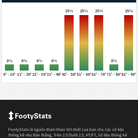
25%
25%
25%
25%
0%
0%
0%
0%
0%
0' - 10'
11' - 20'
21' - 30'
31' - 40'
41' - 50'
51' - 60'
61' - 70'
71' - 80'
81' - 90'
FootyStats là nguồn tham khảo tốt nhất của bạn cho các số liệu
thống kê như Bàn thắng, Trên 2.5/Dưới 2.5, HT/FT, Số liệu thống kê