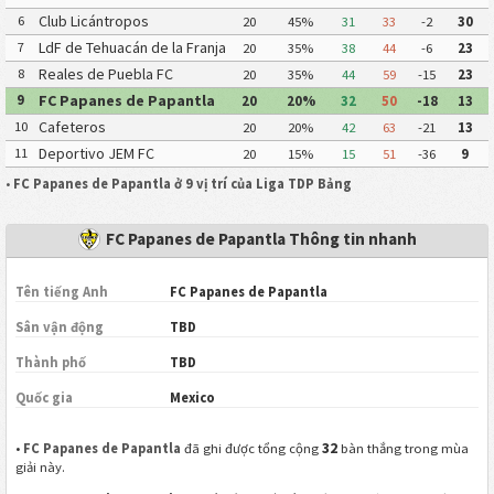
Tulancingo
Club Licántropos
6
20
45%
31
33
-2
30
LdF de Tehuacán de la Franja
7
20
35%
38
44
-6
23
Reales de Puebla FC
8
20
35%
44
59
-15
23
FC Papanes de Papantla
9
20
20%
32
50
-18
13
Cafeteros
10
20
20%
42
63
-21
13
Deportivo JEM FC
11
20
15%
15
51
-36
9
•
FC Papanes de Papantla ở 9 vị trí của Liga TDP Bảng
FC Papanes de Papantla Thông tin nhanh
Tên tiếng Anh
FC Papanes de Papantla
Sân vận động
TBD
Thành phố
TBD
Quốc gia
Mexico
32
•
FC Papanes de Papantla
đã ghi được tổng cộng
bàn thắng trong mùa
giải này.