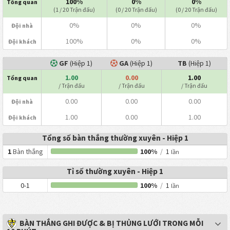
100%
0%
0%
Tổng quan
(1 / 20 Trận đấu)
(0 / 20 Trận đấu)
(0 / 20 Trận đấu)
0%
0%
0%
Đội nhà
100%
0%
0%
Đội khách
GF
(Hiệp 1)
GA
(Hiệp 1)
TB
(Hiệp 1)
1.00
0.00
1.00
Tổng quan
/ Trận đấu
/ Trận đấu
/ Trận đấu
0.00
0.00
0.00
Đội nhà
1.00
0.00
1.00
Đội khách
Tổng số bàn thắng thường xuyên - Hiệp 1
1
Bàn thắng
100%
/
1
lần
Tỉ số thường xuyên - Hiệp 1
0-1
100%
/
1
lần
BÀN THẮNG GHI ĐƯỢC & BỊ THỦNG LƯỚI TRONG MỖI