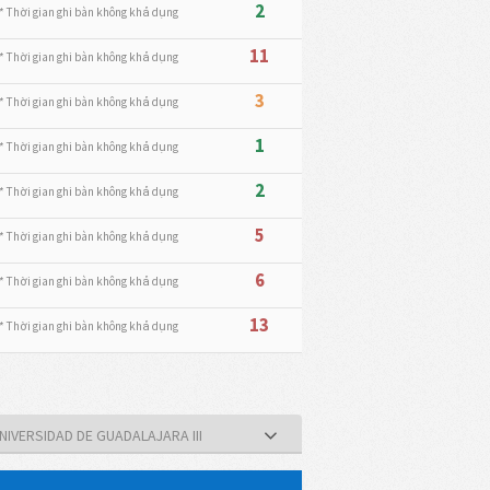
2
* Thời gian ghi bàn không khả dụng
11
* Thời gian ghi bàn không khả dụng
3
* Thời gian ghi bàn không khả dụng
1
* Thời gian ghi bàn không khả dụng
2
* Thời gian ghi bàn không khả dụng
5
* Thời gian ghi bàn không khả dụng
6
* Thời gian ghi bàn không khả dụng
13
* Thời gian ghi bàn không khả dụng
NIVERSIDAD DE GUADALAJARA III