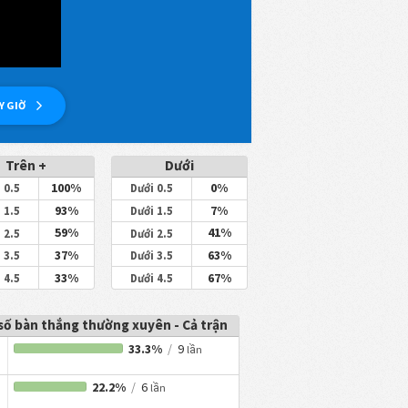
Y GIỜ
Trên +
Dưới
100%
0%
 0.5
Dưới 0.5
93%
7%
 1.5
Dưới 1.5
59%
41%
 2.5
Dưới 2.5
37%
63%
 3.5
Dưới 3.5
33%
67%
 4.5
Dưới 4.5
số bàn thắng thường xuyên - Cả trận
33.3%
/
9
lần
22.2%
/
6
lần