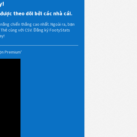
y!
 được theo dõi bởi các nhà cái.
năng chiến thắng cao nhất. Ngoài ra, bạn
ê Thẻ cùng với CSV. Đăng ký FootyStats
ay!
họn Premium'