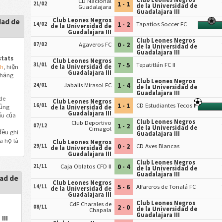
CD Nacional
1 - 1
21/02
de la Universidad de
Guadalajara
Guadalajara III
Club Leones Negros
dad de
1 - 2
14/02
Tapatíos Soccer FC
de la Universidad de
Guadalajara III
Club Leones Negros
0 - 2
07/02
Agaveros FC
de la Universidad de
Guadalajara III
stats
Club Leones Negros
7 - 5
31/01
Tepatitlán FC II
nh
, hiện
de la Universidad de
Guadalajara III
thắng
Club Leones Negros
1 - 4
24/01
Jabalis Mirasol FC
de la Universidad de
Guadalajara III
de
Club Leones Negros
1 - 1
16/01
CD Estudiantes Tecos II
hủng
de la Universidad de
Guadalajara III
ấu của
Club Leones Negros
Club Deportivo
1 - 2
07/12
de la Universidad de
Cimagol
đều ghi
Guadalajara III
a họ là
Club Leones Negros
0 - 2
29/11
CD Aves Blancas
de la Universidad de
Guadalajara III
Club Leones Negros
0 - 4
21/11
Caja Oblatos CFD II
de la Universidad de
Guadalajara III
dad de
Club Leones Negros
5 - 6
14/11
Alfareros de Tonalá FC
de la Universidad de
Guadalajara III
Club Leones Negros
CdF Charales de
2 - 0
08/11
de la Universidad de
Chapala
Guadalajara III
III