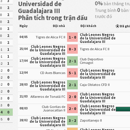
-3
3
0%
Universidad de
bàn thắng tr
0
2
0
Guadalajara III
Trung bình
bàn 
0
2
Phân tích trong trận đấu
trước đó
0
2
Ngày
Đội nhà
Đội khách
Đã gh
0
2
Club Leones Negros
0
2
1 - 0
04/05
Tigres de Alica FC II
de la Universidad de
Guadalajara III
0
2
Club Leones Negros
0 - 3
25/04
Tigres de Alica FC II
-1
1
de la Universidad de
Guadalajara III
-1
1
Club Leones Negros
Club Deportivo
2 - 1
17/04
de la Universidad de
Cimagol
-2
1
Guadalajara III
-2
0
Club Leones Negros
5 - 1
12/04
CD Aves Blancas
de la Universidad de
-2
0
Guadalajara III
Club Leones Negros
-2
0
2 - 1
28/03
Caja Oblatos CFD II
de la Universidad de
Guadalajara III
-2
0
Club Leones Negros
2 - 0
21/03
Alfareros de Tonalá FC
de la Universidad de
-3
0
Guadalajara III
-3
0
Club Leones Negros
Club Gorilas de
2 - 0
08/03
de la Universidad de
Juanacatlan II
-4
0
Guadalajara III
Club Leones Negros
-5
0
3 - 2
28/02
Zapotlanejo II
de la Universidad de
Guadalajara III
Club Leones Negros