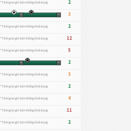
2
* Thời gian ghi bàn không khả dụng
3
HT
FT
2
* Thời gian ghi bàn không khả dụng
12
* Thời gian ghi bàn không khả dụng
5
* Thời gian ghi bàn không khả dụng
2
HT
FT
3
* Thời gian ghi bàn không khả dụng
2
* Thời gian ghi bàn không khả dụng
4
* Thời gian ghi bàn không khả dụng
11
* Thời gian ghi bàn không khả dụng
2
* Thời gian ghi bàn không khả dụng