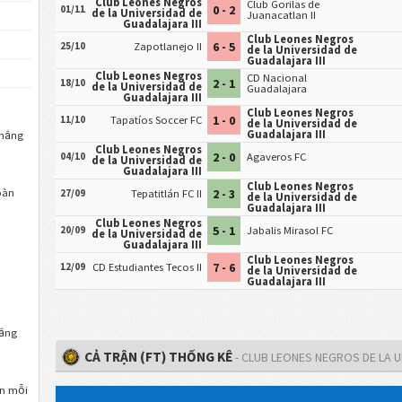
Club Leones Negros
Club Gorilas de
0 - 2
01/11
de la Universidad de
Juanacatlan II
Guadalajara III
Club Leones Negros
6 - 5
25/10
Zapotlanejo II
de la Universidad de
Guadalajara III
Club Leones Negros
CD Nacional
2 - 1
18/10
de la Universidad de
Guadalajara
Guadalajara III
Club Leones Negros
1 - 0
11/10
Tapatíos Soccer FC
de la Universidad de
Guadalajara III
thắng
Club Leones Negros
2 - 0
04/10
Agaveros FC
de la Universidad de
Guadalajara III
Club Leones Negros
bàn
2 - 3
27/09
Tepatitlán FC II
de la Universidad de
Guadalajara III
Club Leones Negros
5 - 1
20/09
Jabalis Mirasol FC
de la Universidad de
Guadalajara III
Club Leones Negros
7 - 6
12/09
CD Estudiantes Tecos II
de la Universidad de
Guadalajara III
ắng
CẢ TRẬN (FT) THỐNG KÊ
- CLUB LEONES NEGROS DE LA U
n mỗi