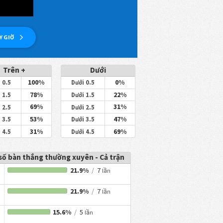
Y GIỜ
Trên +
Dưới
100%
0%
 0.5
Dưới 0.5
78%
22%
 1.5
Dưới 1.5
69%
31%
 2.5
Dưới 2.5
53%
47%
 3.5
Dưới 3.5
31%
69%
 4.5
Dưới 4.5
số bàn thắng thường xuyên - Cả trận
21.9%
/
7
lần
21.9%
/
7
lần
15.6%
/
5
lần