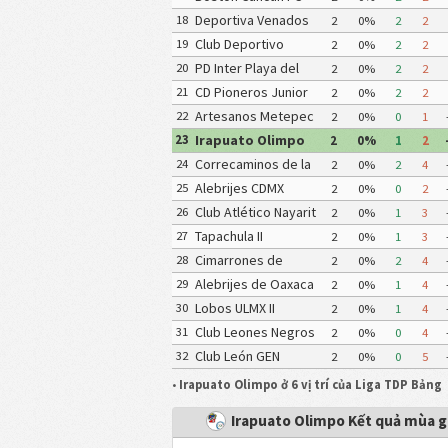
Matamoros II)
Deportiva Venados
18
2
0%
2
2
FC II
Club Deportivo
19
2
0%
2
2
Zitácuaro II
PD Inter Playa del
20
2
0%
2
2
Carmen AC II
CD Pioneros Junior
21
2
0%
2
2
(CD Pioneros de
Artesanos Metepec
22
2
0%
0
1
Cancún II)
FC II
Irapuato Olimpo
23
2
0%
1
2
Correcaminos de la
24
2
0%
2
4
UAT III
Alebrijes CDMX
25
2
0%
0
2
Club Atlético Nayarit
26
2
0%
1
3
Tapachula II
27
2
0%
1
3
Cimarrones de
28
2
0%
2
4
Sonora FC II
Alebrijes de Oaxaca
29
2
0%
1
4
FC
Lobos ULMX II
30
2
0%
1
4
Club Leones Negros
31
2
0%
0
4
de la Universidad de
Club León GEN
32
2
0%
0
5
Guadalajara III
•
Irapuato Olimpo ở 6 vị trí của Liga TDP Bảng
Irapuato Olimpo Kết quả mùa g