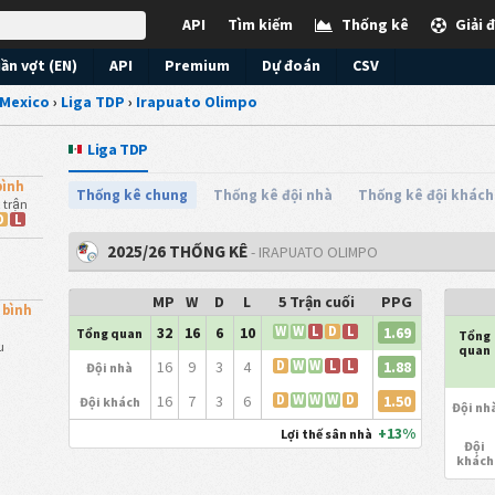
API
Tìm kiếm
Thống kê
Giải 
ần vợt (EN)
API
Premium
Dự đoán
CSV
Mexico
›
Liga TDP
›
Irapuato Olimpo
Liga TDP
bình
Thống kê chung
Thống kê đội nhà
Thống kê đội khách
 trận
D
L
2025/26 THỐNG KÊ
- IRAPUATO OLIMPO
MP
W
D
L
5 Trận cuối
PPG
 bình
1.69
32
16
6
10
W
W
L
D
L
Tổng quan
Tổng
u
quan
1.88
16
9
3
4
D
W
W
L
L
Đội nhà
1.50
16
7
3
6
D
W
W
W
D
Đội khách
Đội nh
+13%
Lợi thế sân nhà
Đội
khách