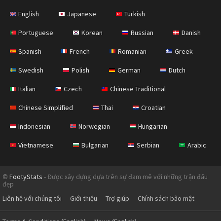
English
Japanese
Turkish
Portuguese
Korean
Russian
Danish
Spanish
French
Romanian
Greek
Swedish
Polish
German
Dutch
Italian
Czech
Chinese Traditional
Chinese Simplified
Thai
Croatian
Indonesian
Norwegian
Hungarian
Vietnamese
Bulgarian
Serbian
Arabic
©
FootyStats
- Được xây dựng dựa trên sự đam mê với những trận đấu
đẹp
Liên hệ với chúng tôi
Giới thiệu
Trợ giúp
Chính sách bảo mật