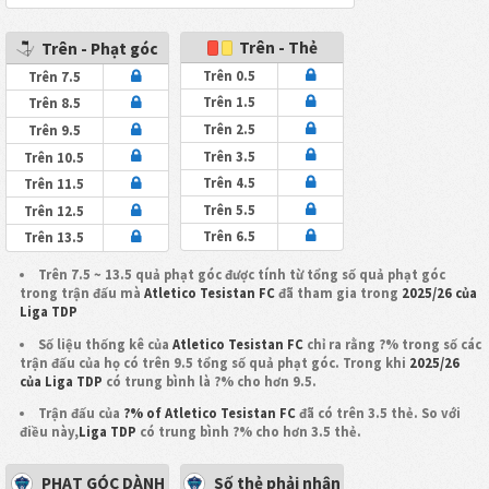
Trên - Thẻ
Trên - Phạt góc
Trên 0.5
Trên 7.5
Trên 1.5
Trên 8.5
Trên 2.5
Trên 9.5
Trên 3.5
Trên 10.5
Trên 4.5
Trên 11.5
Trên 5.5
Trên 12.5
Trên 6.5
Trên 13.5
Trên 7.5 ~ 13.5 quả phạt góc được tính từ tổng số quả phạt góc
trong trận đấu mà
Atletico Tesistan FC
đã tham gia trong
2025/26 của
Liga TDP
Số liệu thống kê của
Atletico Tesistan FC
chỉ ra rằng ?% trong số các
trận đấu của họ có trên 9.5 tổng số quả phạt góc. Trong khi
2025/26
của Liga TDP
có trung bình là ?% cho hơn 9.5.
Trận đấu của
?% of Atletico Tesistan FC
đã có trên 3.5 thẻ. So với
điều này,
Liga TDP
có trung bình ?% cho hơn 3.5 thẻ.
PHẠT GÓC DÀNH
Số thẻ phải nhận