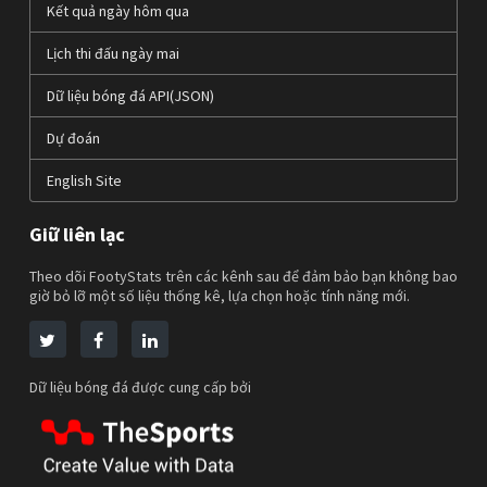
Kết quả ngày hôm qua
Lịch thi đấu ngày mai
Dữ liệu bóng đá API(JSON)
Dự đoán
English Site
Giữ liên lạc
Theo dõi FootyStats trên các kênh sau để đảm bảo bạn không bao
giờ bỏ lỡ một số liệu thống kê, lựa chọn hoặc tính năng mới.
Dữ liệu bóng đá được cung cấp bởi