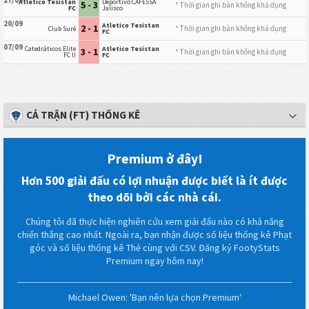
27/09
Atletico Tesistan
Deportivo CAFESSA
5 - 3
* Thời gian ghi bàn không khả dụng
FC
Jalisco
20/09
Atletico Tesistan
2 - 1
* Thời gian ghi bàn không khả dụng
Club Suré
FC
07/09
Catedráticos Elite
Atletico Tesistan
3 - 1
* Thời gian ghi bàn không khả dụng
FC II
FC
CẢ TRẬN (FT) THỐNG KÊ
Premium ở đây!
Hơn 500 giải đấu có lợi nhuận được biết là ít được
theo dõi bởi các nhà cái.
Chúng tôi đã thực hiện nghiên cứu xem giải đấu nào có khả năng
chiến thắng cao nhất. Ngoài ra, bạn nhận được số liệu thống kê Phạt
góc và số liệu thống kê Thẻ cùng với CSV. Đăng ký FootyStats
Premium ngay hôm nay!
Michael Owen: 'Bạn nên lựa chọn Premium'