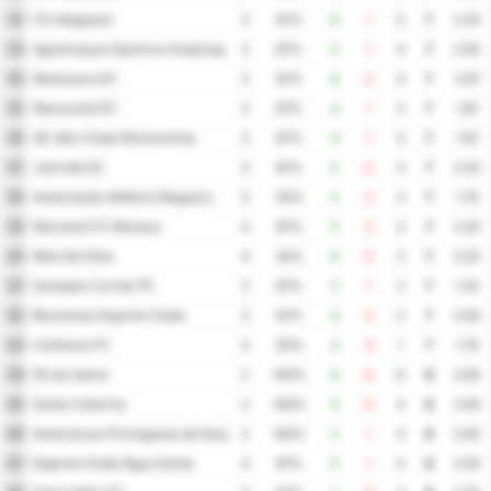
CS Alagoano
12
3
67%
6
1
5
7
2.33
Agremiaçao Sportiva Arapiraquense
13
3
67%
5
1
4
7
2.00
Manauara EC
14
3
67%
6
2
4
7
2.67
Maracanã EC
15
3
67%
4
1
3
7
1.67
AE Velo Clube Rioclarense
16
3
67%
4
1
3
7
1.67
Joinville EC
17
3
67%
5
2
3
7
2.33
Associação Atlética Maguary
18
4
50%
5
2
3
7
1.75
Nacional FC Manaus
19
3
67%
5
2
3
7
2.33
Marcílio Dias
20
4
50%
6
3
3
7
2.25
Sampaio Corrêa FE
21
3
67%
3
1
2
7
1.33
Blumenau Esporte Clube
22
3
67%
4
2
2
7
2.00
Ivinhema FC
23
4
50%
4
3
1
7
1.75
SE do Gama
24
2
100%
6
0
6
6
3.00
Santa Catarina
25
2
100%
4
0
4
6
2.00
Associacao Portuguesa de Desportos
26
2
100%
5
1
4
6
3.00
Esporte Clube Água Santa
27
3
67%
5
1
4
6
2.00