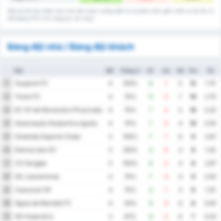
Một số dữ liệu được làm tròn lên hoặc xuống đến tỷ lệ phần trăm gần nhất và do đó có
thể bằng 101% khi cộng lại với nhau.
Bảng đội nhà / Bảng đội khách
Đội
MP
Thắng %
GF
GA
GD
Pts
TB
Guaporé FC
1
4
100%
6
1
5
12
1.75
Treze FC
2
4
75%
9
2
7
10
2.75
EC XV de Novembro Piracicaba
3
4
75%
7
2
5
10
2.25
Associação Desportiva Iguatu
4
4
75%
7
3
4
10
2.50
Goiatuba Esporte Clube
5
3
100%
7
1
6
9
2.67
Democrata GV
6
3
100%
4
0
4
9
1.33
CS Sergipe
7
3
100%
6
2
4
9
2.67
SD Juazeirense
8
4
75%
7
3
4
9
2.50
Cascavel CR
9
4
75%
4
1
3
9
1.25
Águia de Marabá FC
10
4
50%
9
3
6
8
3.00
SD Imperatriz
11
3
67%
8
2
6
7
3.33