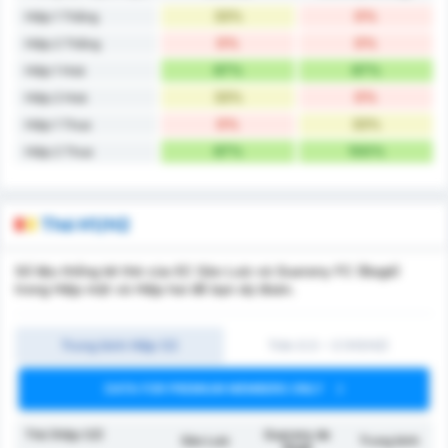
33%
0%
Hiệp 1 Thắng
0%
0%
Hiệp 2 Thắng
67%
67%
Hiệp 1 Hoà
33%
0%
Hiệp 2 Hoà
0%
33%
Hiệp 1 Thua
67%
100%
Hiệp 2 Thua
Thẻ H1/H2
Số liệu thống kê thẻ của EC São Luiz và Guarany FC (Bagé)
trong Hiệp một và Hiệp hai để bạn dự đoán.
Trung bình Hiệp 1/2
Trên 0.5 ~ 3 (H1/H2)
DATA FOR PREMIUM MEMBERS ONLY
Thẻ (Hiệp 1/2)
Guarany de
São Luiz
Trung bình
Bagé