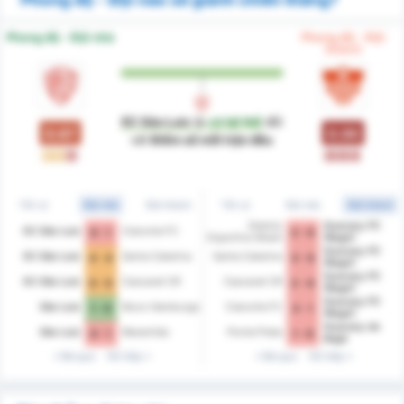
Phong độ - Đội nhà
Phong độ - Đội
khách
EC São Luiz
là
có lợi thế
đối
0.67
0.00
với
Điểm số mỗi trận đấu
D
D
L
L
L
L
Tất cả
Đội nhà
Đội khách
Tất cả
Đội nhà
Đội khách
Gremio
Guarany FC
EC São Luiz
Cianorte FC
0 - 1
2 - 0
Esportivo Brasil
(Bagé)
Guarany FC
EC São Luiz
Santa Catarina
Santa Catarina
4 - 4
3 - 0
(Bagé)
Guarany FC
EC São Luiz
Cascavel CR
Cascavel CR
0 - 0
2 - 0
(Bagé)
Guarany FC
São Luiz
Novo Hamburgo
Cianorte FC
1 - 0
3 - 1
(Bagé)
Guarany de
São Luiz
Maranhão
Ponte Preta
0 - 1
1 - 0
Bagé
Đã qua
Kế tiếp
Đã qua
Kế tiếp