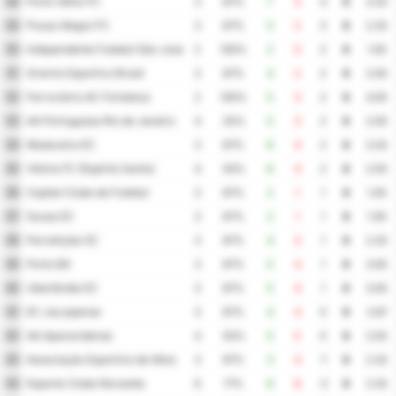
Porto Velho FC
28
3
67%
7
3
4
6
3.33
Pouso Alegre FC
29
3
67%
5
2
3
6
2.33
Independente Futebol São-Joseense
30
2
100%
2
0
2
6
1.00
Gremio Esportivo Brasil
31
3
67%
4
2
2
6
2.00
Ferroviário AC Fortaleza
32
2
100%
5
3
2
6
4.00
AA Portuguesa Rio de Janeiro
33
4
25%
5
3
2
6
2.00
Madureira EC
34
3
67%
6
4
2
6
3.33
Vitória FC (Espírito Santo)
35
4
50%
6
4
2
6
2.50
Capital Clube de Futebol
36
3
67%
2
1
1
6
1.00
Sousa EC
37
3
67%
2
1
1
6
1.00
Parnahyba SC
38
3
67%
4
3
1
6
2.33
Porto BA
39
3
67%
5
4
1
6
3.00
Uberlândia EC
40
3
67%
5
4
1
6
3.00
EC Jacuipense
41
3
67%
4
4
0
6
2.67
AA Aparecidense
42
4
50%
5
5
0
6
2.50
Associação Esportiva de Altos
43
3
67%
3
4
-1
6
2.33
Esporte Clube Noroeste
44
6
17%
6
8
-2
6
2.33