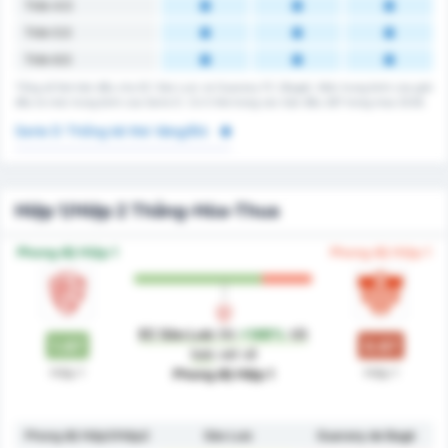
Trên 4.5
Trên 5.5
Trên 6.5
Tổng số thẻ trận đấu cho EC São Luiz và Guarany FC (Bagé). Mức trung bình của giải
đấu là mức trung bình của Serie D. Có 0 thẻ trong các trận đấu 287 trong mùa 2026.
Serie D Thống kê thẻ Vàng/Đỏ
Hiệp 1/Hiệp 2 Thắng-Hòa-Thua
Phong độ Hiệp 1
Phong độ Hiệp 1
EC São Luiz
thì
+149%
tốt
1.67
0.67
hơn
xét về
Hiệp 1
Hiệp 1
Phong độ Hiệp 1
Phong độ Hiệp1/Hiệp2
São Luiz
Guarany de Bagé