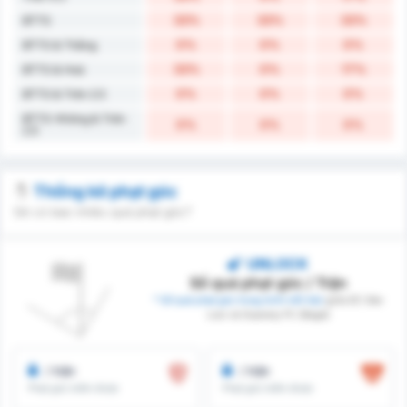
33%
33%
33%
BTTS
0%
0%
0%
BTTS & Thắng
33%
0%
17%
BTTS & Hoà
0%
0%
0%
BTTS & Trên 2.5
BTTS-Không & Trên
0%
0%
0%
2.5
Thống kê phạt góc
Sẽ có bao nhiêu quả phạt góc?
UNLOCK
Số quả phạt góc / Trận
* Số quả phạt góc trung bình mỗi trận
giữa EC São
Luiz và Guarany FC (Bagé)
/ trận
/ trận
Phạt góc kiếm được
Phạt góc kiếm được