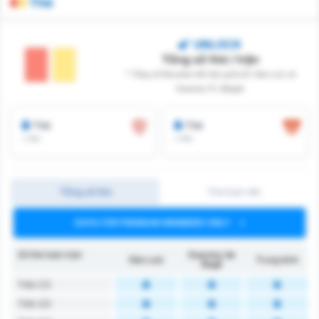
Thẻ
UNLOCK
Tổng số thẻ / trận
* Tổng số thẻ phạt mỗi trận giữa EC São Luiz và
Guarany FC (Bagé)
Thẻ
Thẻ
/ trận
/ trận
Tổng số thẻ
Thẻ toàn đội
DATA FOR PREMIUM MEMBERS ONLY
Số thẻ toàn trận
Guarany de
São Luiz
Trung bình
Bagé
Trên 2.5
Trên 3.5