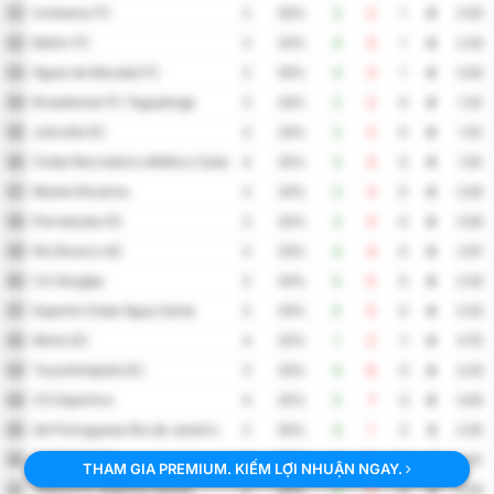
Ivinhema FC
31
2
50%
3
2
1
4
2.50
Betim FC
32
3
33%
4
3
1
4
2.33
Águia de Marabá FC
33
2
50%
4
3
1
4
3.50
Brasiliense FC Taguatinga
34
3
33%
2
2
0
4
1.33
Joinville EC
35
3
33%
2
2
0
4
1.33
Clube Recreativo Atlético Catalano
36
4
25%
3
3
0
4
1.50
Monte Roraima
37
3
33%
3
3
0
4
2.00
Parnahyba SC
38
3
33%
3
3
0
4
2.00
Rio Branco AC
39
3
33%
4
4
0
4
2.67
CS Sergipe
40
3
33%
5
5
0
4
3.33
Esporte Clube Água Santa
41
3
33%
5
5
0
4
3.33
Mixto EC
42
4
25%
1
2
-1
4
0.75
Tocantinópolis EC
43
3
33%
4
6
-2
4
3.33
CS Esportivo
44
4
25%
5
7
-2
4
3.00
AA Portuguesa Rio de Janeiro
45
2
50%
4
1
3
3
2.50
Ceilândia EC
46
2
50%
1
1
0
3
1.00
THAM GIA PREMIUM. KIẾM LỢI NHUẬN NGAY.
Vitória FC (Espírito Santo)
47
2
50%
3
3
0
3
3.00