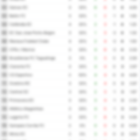
Galvez EC
62
3
33%
6
6
0
4
4.00
Betim FC
63
3
33%
1
2
-1
4
1.00
Ceilândia EC
64
4
25%
2
3
-1
4
1.25
EC Sao Jose Porto Alegre
65
3
33%
1
3
-2
4
1.33
Manaus Futebol Clube
66
4
25%
2
4
-2
4
1.50
CFRJ / Maricá
67
3
33%
4
6
-2
4
3.33
Brasiliense FC Taguatinga
68
3
0%
3
3
0
3
2.00
Cianorte FC
69
3
33%
4
4
0
3
2.67
CS Esportivo
70
2
50%
4
4
0
3
4.00
Oratório RC
71
3
33%
4
4
0
3
2.67
Central SC
72
3
33%
2
3
-1
3
1.67
Primavera EC
73
3
33%
3
4
-1
3
2.33
Atlético Alagoinhas
74
3
33%
4
5
-1
3
3.00
Lagarto FC
75
3
33%
7
8
-1
3
5.00
Sampaio Corrêa FC
76
2
0%
0
0
0
2
0.00
Mixto EC
77
2
0%
3
3
0
2
3.00