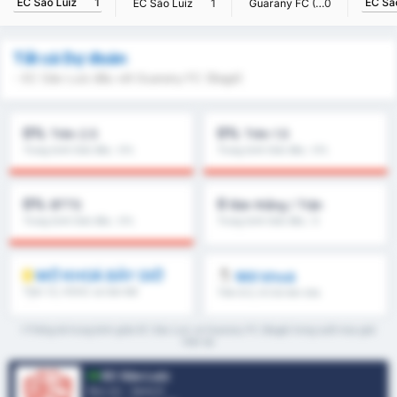
EC São Luiz
1
EC Sã
EC São Luiz
1
Guarany FC (Bagé)
0
Tất cả Dự đoán
- EC São Luiz đấu với Guarany FC (Bagé)
0%
0%
Trên 2.5
Trên 1.5
Trung bình Giải đấu : 0%
Trung bình Giải đấu : 0%
0%
0
BTTS
Bàn thắng / Trận
Trung bình Giải đấu : 0%
Trung bình Giải đấu : 0
MỞ KHOÁ BÂY GIỜ
Mở khoá
Trên 1.5, H1/H2 và hơn thế
Trên 8.5, 9.5 & hơn nữa
nữa
*Thống kê trung bình giữa EC São Luiz và Guarany FC (Bagé) trong suốt mùa giải
hiện tại
EC São Luiz
Bra-zin - Serie D