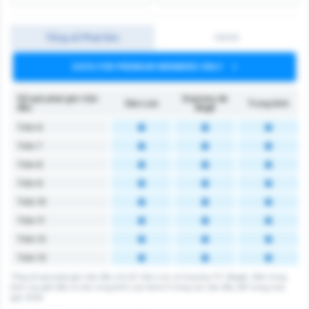
Tổng số Phạt Góc
H1/H2
DATA FOR PREMIUM MEMBERS ONLY
Số quả phạt góc trận
Guarany de
São Luiz
Trung bình
đấu
Bagé
Trên 6
Trên 7
Trên 8
Trên 9
Trên 10
Trên 11
Trên 12
Trên 13
Tổng số quả phạt góc trận đấu cho EC São Luiz và Guarany FC (Bagé). Mức trung
bình của giải đấu là mức trung bình của Serie D trong các trận đấu 287 trong mùa
giải 2026.