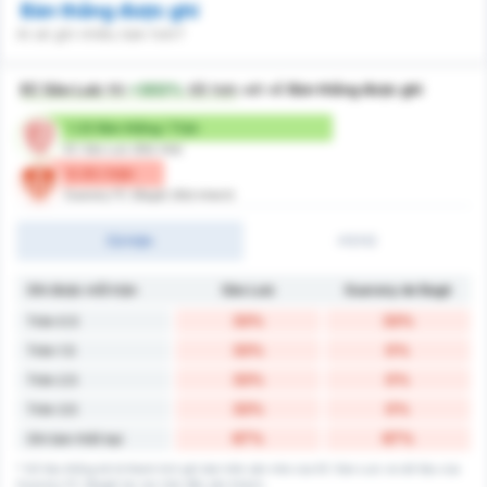
Bàn thắng được ghi
Ai sẽ ghi nhiều bàn hơn?
EC São Luiz
thì
+303%
tốt hơn
xét về
Bàn thắng được ghi
1.33 Bàn thắng / Trận
EC São Luiz (Đội nhà)
0.33 / trận
Guarany FC (Bagé) (Đội khách)
Cả trận
H1/H2
Ghi được mỗi trận
São Luiz
Guarany de Bagé
33%
33%
Trên 0.5
33%
0%
Trên 1.5
33%
0%
Trên 2.5
33%
0%
Trên 3.5
67%
67%
Ghi bàn thất bại
* Số liệu thống kê từ thành tích ghi bàn trên sân nhà của EC São Luiz và dữ liệu của
Guarany FC (Bagé) tại các trận đấu sân khách.