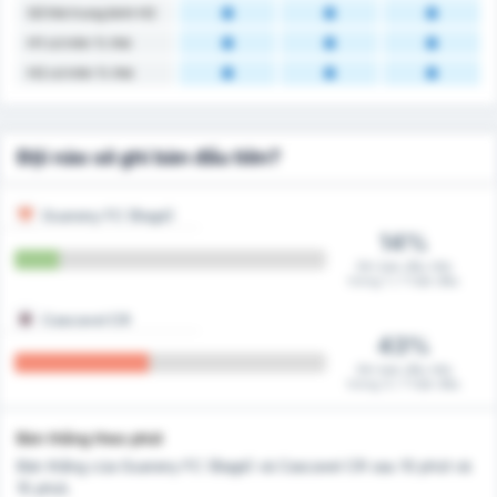
Số thẻ trung bình H2
H1 có trên % thẻ
H2 có trên % thẻ
Đội nào sẽ ghi bàn đầu tiên?
Guarany FC (Bagé)
14%
Ghi bàn đầu tiên
trong 1 / 7 trận đấu
Cascavel CR
43%
Ghi bàn đầu tiên
trong 3 / 7 trận đấu
Bàn thắng theo phút
Bàn thắng của Guarany FC (Bagé) và Cascavel CR sau 10 phút và
15 phút.