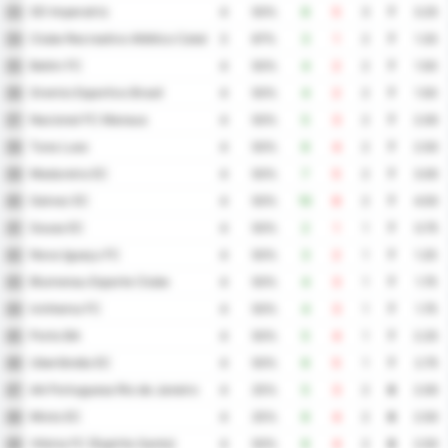
SD Imperatriz
33
4
50%
8
5
3
7
3.25
Clube Recreativo Atlético Catalano
34
3
67%
3
1
2
7
1.33
Betim FC
35
4
50%
4
2
2
7
1.50
Gremio Esportivo Brasil
36
4
50%
4
2
2
7
1.50
Nacional FC Manaus
37
4
50%
5
3
2
7
2.00
Tuna Luso
38
4
50%
6
4
2
7
2.50
Madureira EC
39
4
50%
7
5
2
7
3.00
Galvez EC
40
4
50%
10
8
2
7
4.50
Sousa EC
41
4
50%
2
1
1
7
0.75
Nova Iguaçu FC
42
4
50%
3
2
1
7
1.25
Blumenau Esporte Clube
43
4
50%
4
3
1
7
1.75
Ivinhema FC
44
4
50%
4
3
1
7
1.75
Porto BA
45
4
50%
5
4
1
7
2.25
Uberlândia EC
46
4
50%
6
5
1
7
2.75
AA Portuguesa Rio de Janeiro
47
4
25%
5
3
2
6
2.00
Mixto EC
48
4
25%
6
4
2
6
2.50
Vitória FC (Espírito Santo)
49
4
50%
6
4
2
6
2.50