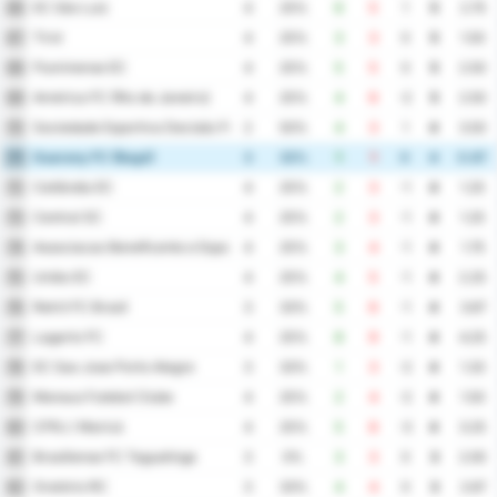
EC São Luiz
66
4
25%
6
5
1
5
2.75
Tirol
67
4
25%
3
3
0
5
1.50
Fluminense EC
68
4
25%
5
5
0
5
2.50
América FC (Rio de Janeiro)
69
4
25%
4
6
-2
5
2.50
Sociedade Esportiva Decisão Futebol Clube
70
2
50%
4
3
1
4
3.50
Guarany FC (Bagé)
71
3
33%
1
1
0
4
0.67
Ceilândia EC
72
4
25%
2
3
-1
4
1.25
Central SC
73
4
25%
2
3
-1
4
1.25
Associacao Beneficente e Esportiva Catalana e Ouvidorense
74
4
25%
3
4
-1
4
1.75
União EC
75
4
25%
4
5
-1
4
2.25
Retrô FC Brasil
76
3
33%
5
6
-1
4
3.67
Lagarto FC
77
4
25%
8
9
-1
4
4.25
EC Sao Jose Porto Alegre
78
3
33%
1
3
-2
4
1.33
Manaus Futebol Clube
79
4
25%
2
4
-2
4
1.50
CFRJ / Maricá
80
4
25%
5
8
-3
4
3.25
Brasiliense FC Taguatinga
81
3
0%
3
3
0
3
2.00
Oratório RC
82
3
33%
4
4
0
3
2.67