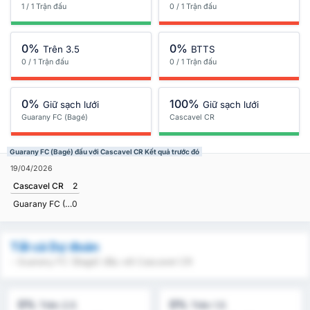
1 / 1 Trận đấu
0 / 1 Trận đấu
0%
0%
Trên 3.5
BTTS
0 / 1 Trận đấu
0 / 1 Trận đấu
0%
100%
Giữ sạch lưới
Giữ sạch lưới
Guarany FC (Bagé)
Cascavel CR
Guarany FC (Bagé) đấu với Cascavel CR Kết quả trước đó
19/04/2026
Cascavel CR
2
Guarany FC (Bagé)
0
Tất cả Dự đoán
- Guarany FC (Bagé) đấu với Cascavel CR
0%
0%
Trên 2.5
Trên 1.5