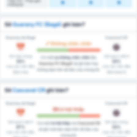
Trên 4.5 - Phạt góc
chống lại
Sẽ
Guarany FC (Bagé)
ghi bàn?
Guarany de Bagé
Cascavel CR
Không chắc chắn
Ghi bàn trong
Giữ sạch lưới ở
Có một
sự không chắc chắn
liệu
33%
33%
Guarany FC (Bagé)
sẽ ghi bàn hay
của các trận đấu
của các trận đấu
không dựa trên dữ liệu của chúng tôi.
(Đội nhà)
(Đội khách)
Sẽ
Cascavel CR
ghi bàn?
Guarany de Bagé
Cascavel CR
Cơ hội thấp
Giữ sạch lưới ở
Ghi bàn trong
Có một
Cơ hội thấp
mà
Cascavel CR
67%
33%
sẽ ghi một bàn dựa trên dữ liệu của
của các trận đấu
của các trận đấu
chúng tôi.