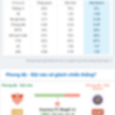
Thống kê
Tổng quan
Đội nhà
Đội khách
Thắng %
43%
75%
0%
TB
1.14
1.25
1.00
Đã ghi bàn
0.71
1.00
0.33
Thủng lưới
0.43
0.25
0.67
BTTS
14%
0%
33%
Giữ sạch lưới
57%
75%
33%
FTS
43%
25%
67%
xG
1.31
1.45
1.17
xGA
0.96
0.76
1.15
Những thuật ngữ thống kê này có nghĩa là gì? Đọc bảng thuật ngữ
Phong độ - Đội nào sẽ giành chiến thắng?
Phong độ - Đội nhà
Phong độ - Đội
khách
Guarany FC (Bagé)
thì
1.33
0.67
+99%
tốt hơn
xét về