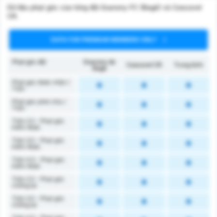
Dữ liệu phạt góc của từng đội Guarany FC (Bagé) và Cascavel
CR.
DATA FOR PREMIUM MEMBERS ONLY
Phạt góc đội
Guarany de
Cascavel CR
Trung bình
Bagé
Phạt góc được nhận /
Trận
Phạt góc phải chịu /
Trận
Trên 2.5 - Phạt góc
kiếm được
Trên 3.5 - Phạt góc
kiếm được
Trên 4.5 - Phạt góc
kiếm được
Trên 2.5 - Phạt góc
chống lại
Trên 3.5 - Phạt góc
chống lại