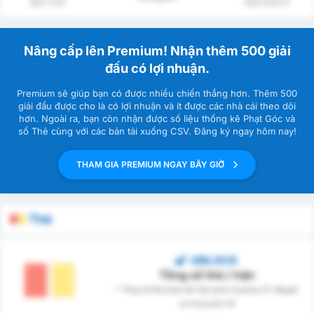
(Đội nhà)
(Đội khách)
Nâng cấp lên Premium! Nhận thêm 500 giải
đấu có lợi nhuận.
Premium sẽ giúp bạn có được nhiều chiến thắng hơn. Thêm 500
giải đấu được cho là có lợi nhuận và ít được các nhà cái theo dõi
hơn. Ngoài ra, bạn còn nhận được số liệu thống kê Phạt Góc và
số Thẻ cùng với các bản tải xuống CSV. Đăng ký ngay hôm nay!
THAM GIA PREMIUM NGAY BÂY GIỜ
Thẻ
UNLOCK
Tổng số thẻ / trận
* Tổng số thẻ phạt mỗi trận giữa Guarany FC (Bagé)
và Cascavel CR