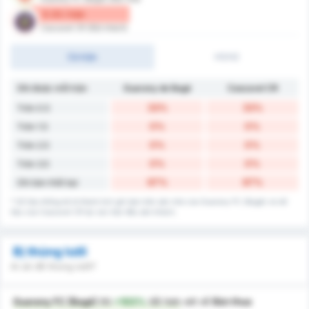
0.33 / trận
Cascavel CR (Đội khách)
Cả trận
H1/H2
Ghi được mỗi trận
Guarany de Bagé
Cascavel CR
33%
33%
Trên 0.5
0%
0%
Trên 1.5
0%
0%
Trên 2.5
0%
0%
Trên 3.5
67%
67%
Ghi bàn thất bại
* Số liệu thống kê từ thành tích ghi bàn trên sân nhà của Guarany FC (Bagé) và dữ
liệu của Cascavel CR tại các trận đấu sân khách.
Bị thủng lưới
Ai sẽ để thủng lưới?
Guarany FC (Bagé)
thì
+103%
tốt hơn
xét về
Bàn thua