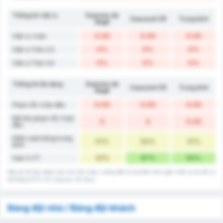
Thống kê việt vị
Guarany de
Cascavel CR
Trung bình
Bagé
0.00
0.00
0.00
Việt vị / trận
0%
0%
0%
Việt vị Trên 2.5
0%
0%
0%
Việt vị Trên 3.5
Thống kê đa dạng
Guarany de
Cascavel CR
Trung bình
Bagé
0.00
0.00
0.00
Phạm lỗi / trận đấu
Đối thủ phạm lỗi / trận
0
0
0.00
đấu
Kiểm soát bóng trung
51%
50%
51%
bình
33%
67%
50%
Hoà % FT
Một số dữ liệu được làm tròn lên hoặc xuống đến tỷ lệ phần trăm gần nhất và do đó có
thể bằng 101% khi cộng lại với nhau.
Bảng đội nhà / Bảng đội khách