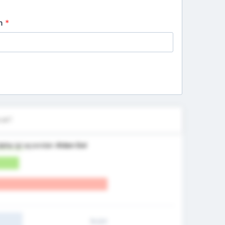
an
*
cak?
aha iyi
açısından
Atılan Gol
İY/2Y