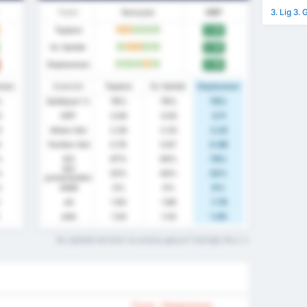
3. Lig 3.
Form
Sonuçlar
MBP
Toplam
2.56
B
B
G
G
G
Ev Sahibi
2.56
G
B
B
G
G
Deplasman
2.56
G
G
G
B
G
sman
İstatistik
Toplam
Ev Sahibi
Deplasman
%
Galibiyet %
78%
78%
78%
0
ORT
3.06
3.00
3.11
0
Atılan Gol
2.28
2.33
2.22
0
Yenilen Gol
0.78
0.67
0.89
%
KG
67%
56%
78%
Gol
%
33%
44%
22%
yememeden
%
GAM
0%
0%
0%
xG
1.83
1.86
1.78
xGA
1.04
1.03
1.05
Bu istatistik terimleri ne anlama geliyor? Sözlüğü Oku
Form - Deplasman