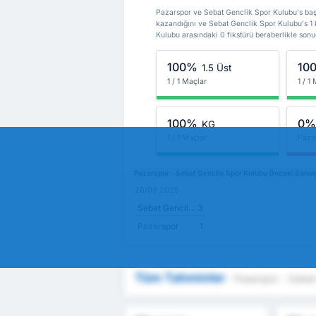
Pazarspor ve Sebat Genclik Spor Kulubu's başa 
kazandığını ve Sebat Genclik Spor Kulubu's 1 
Kulubu arasındaki 0 fikstürü beraberlikle sonu
100%
10
1.5 Üst
1 / 1 Maçlar
1 / 1
100%
0
KG
1 / 1 Maçlar
Paza
Pazarspor - Sebat Genclik Spor Kulubu Önceki Sonuç
28/09 2025
Sebat Genclik Spor Kulubu
3
Pazarspor
1
Tüm Tahminler
- Pazarspor - Sebat