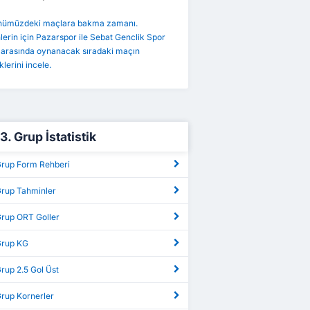
önümüzdeki maçlara bakma zamanı.
erin için Pazarspor ile Sebat Genclik Spor
 arasında oynanacak sıradaki maçın
iklerini incele.
 3. Grup İstatistik
 Grup Form Rehberi
 Grup Tahminler
 Grup ORT Goller
 Grup KG
Grup 2.5 Gol Üst
 Grup Kornerler