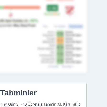
2.56
G
G
G
B
G
lik Spor Kulubu
dır
+57%
açısından
Maç Başı Puan
Tüm
Ev Sahibi
Deplasman
Artvin
Sebat
1 - 2
Hopaspor
Genclik Spor
Kulubu
Yozgat
Sebat
1 - 1
Belediyesi
Genclik Spor
Bozokspor
Kulubu
1926
Sebat
0 - 3
Bulancakspor
Genclik Spor
Kulubu
Yeni
Sebat
1 - 2
Amasyaspor
Genclik Spor
Kulubu
Zonguldak
Sebat
1 - 2
Kömürspor
Genclik Spor
Kulubu
Önceki
Sonraki
 Tahminler
 Her Gün 3 ~ 10 Ücretsiz Tahmin Al. Kârı Takip