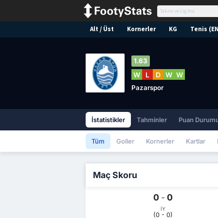
Alt / Üst
Kornerler
KG
Tenis (E
1.63
W
L
D
W
W
Pazarspor
İstatistikler
Tahminler
Puan Durum
Tüm
Goller
Kornerler
Kartlar
Maç Skoru
0
-
0
İY
(0 - 0)