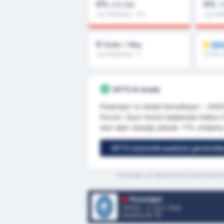
0%
0%
2.5 Üst
1
Lig Ortalaması : 0%
Lig Ort
0
ŞİM
Goller / Maç
Lig Ortalaması : 0
1.5 Üst,
fazlası
GPT5 AI Analiz
Pazarspor vs Sebat Gençlikspor – 2025/
Durum: Oyun henüz başlamadı (status inc
skor atar) olasılığı yüksek: 71% ortalama
GPT5 istatistik analizini görüntüle
*Pazarspor ve Sebat Genclik Spor Kulubu tak
Pazarspor
Türkiye - 3. Lig 3. Grup
Sıralama.
8
/ 16