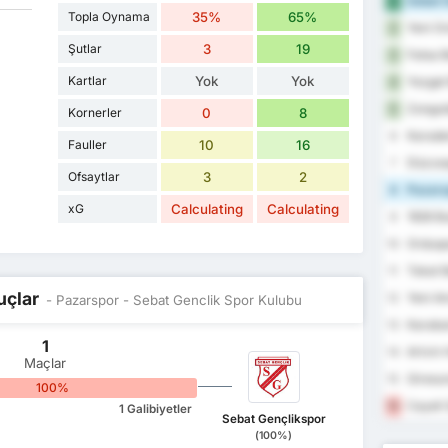
Sebat G
1
Topla Oynama
35%
65%
Yeni O
2
Şutlar
3
19
Fatsa B
3
Kartlar
Yok
Yok
Yozgat 
4
Zongul
5
Kornerler
0
8
Karaden
6
Fauller
10
16
Düzces
7
Ofsaytlar
3
2
Pazars
8
xG
Calculating
Calculating
1926 B
9
Orduspo
10
Tokat B
11
uçlar
Yeni A
12
- Pazarspor - Sebat Genclik Spor Kulubu
Karabu
13
1
Artvin
14
Maçlar
Giresu
15
100%
Cayeli 
16
1 Galibiyetler
Sebat Gençlikspor
(100%)