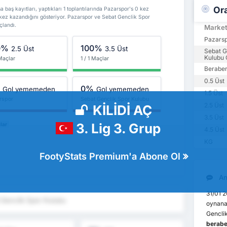
Or
baş kayıtları, yaptıkları 1 toplantılarında Pazarspor's 0 kez
kez kazandığını gösteriyor. Pazarspor ve Sebat Genclik Spor
çlandı.
Marke
Pazarsp
0%
100%
2.5 Üst
3.5 Üst
Sebat G
Kulubu 
 Maçlar
1 / 1 Maçlar
Beraber
0.5 Üst
%
0%
Gol yememeden
Gol yememeden
1.5 Üst
rspor
Sebat Genclik Spor Kulubu
2.5 Üst
KİLİDİ AÇ
3.5 Üst
3. Lig 3. Grup
lar
4.5 Üst
KG
FootyStats Premium'a Abone Ol
An
31/01 2
 Genclik Spor Kulubu
oynana
Gencli
berabe