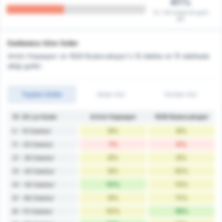
41%
12 / 29 maçta ilk golü
attı
Dakikalara Göre Goller
Artvin Hopaspor ve 1926 Bulancakspor's 10 dakika ve 15 dakikada
attığı goller.
Toplam Goller
Atılan Gol
Yenilen Gol
10. Dk'ya Kadar
Artvin Hopaspor
1926 Bulancakspor
9%
8%
0 - 10 Dakika'
1%
4%
11 - 20 Dakika'
6%
6%
21 - 30 Dakika'
9%
10%
31 - 40 Dakika'
14%
13%
41 - 50 Dakika'
9%
11%
51 - 60 Dakika'
10%
16%
61 -70 Dakika'