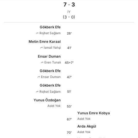
7
-
3
İY
(3 - 0)
Gökberk Efe
Rojhat Sağlam
28'
Metin Emre Karaal
İsmai̇l Yahşi̇
41'
Ensar Duman
Eren Tunalı
45+7'
Gökberk Efe
Ensar Duman
47'
Gökberk Efe
Rojhat Sağlam
51'
Yunus Özdoğan
Asist Yok
53'
Yunus Emre Kobya
Asist Yok
67'
Arda Akgül
Asist Yok
70'