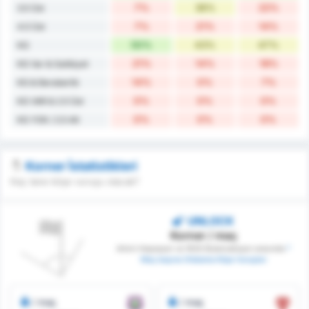
7%
36%
22%
3.5 Üst
7%
21%
14%
4.5 Üst
50%
43%
47%
KG
21%
14%
18%
KG Var & Galibiyet
14%
0%
7%
KG & Beraberlik
0%
0%
0%
KG VAR & 2.5 Üst
0%
0%
0%
KG YOK / 2.5 Alt
Korner İstatistikleri
Kaç tane köşe vuruşu olacak?
UNLOCK
Korner / maç
Artvin Hopaspor ve 1926 Bulancakspor arasında
*
Maç başına Ortalama Köşe Vuruşları
/ maç
/ maç