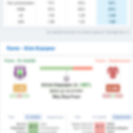
Gol yememeden
17%
20%
14%
GAM
41%
40%
43%
xG
1.18
1.29
1.06
xGA
1.49
1.32
1.65
Bu istatistik terimleri ne anlama geliyor? Sözlüğü Oku
Form - Kim Kazanır
Form - Ev Sahibi
Form - Deplasman
Artvin Hopaspor
dır
+66%
1.43
0.86
daha iyi
açısından
G
G
M
G
G
M
M
G
M
M
Maç Başı Puan
Tüm
Ev Sahibi
Deplasman
Tüm
Ev Sahibi
Deplasman
Artvin
Yeni
Sebat Genclik
1926
4 - 1
3 - 1
Hopaspor
Amasyaspor
Spor Kulubu
Bulancakspor
Artvin
Zonguldak
Yozgat
1926