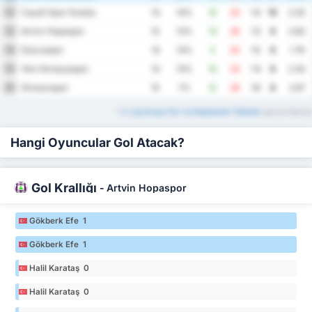
Cayeli Spor Kulubu
12
14
14%
10
24
-14
10
2.43
Artvin Hopaspor
13
15
13%
13
26
-13
9
2.60
Düzcespor
14
14
14%
5
20
-15
9
1.79
Yeni Amasyaspor
15
14
14%
10
24
-14
8
2.43
Giresunspor
16
15
7%
12
28
-16
8
2.67
*
3. Lig Group 3 Ev ve Deplasman Tablolar
ayrıca mevcut
Hangi Oyuncular Gol Atacak?
Gol Krallığı
-
Artvin Hopaspor
Gökberk Efe 1
Gökberk Efe 1
Halil Karataş 0
Halil Karataş 0