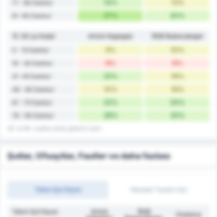
14%
13%
71 - 80 Dakika'
27%
20%
81 -90 Dakika'
15. Dk'ya Kadar
Artvin Hopaspor
1926 Bulancakspor
9%
10%
0 - 15 Dakika'
8%
8%
16 - 30 Dakika'
22%
18%
31 -45 Dakika'
10%
16%
46 - 60 Dakika'
22%
24%
61 - 75 Dakika'
28%
25%
76 - 90 Dakika'
45' ve 90', uzatma süresi gollerini içerir.
Şutlar, Ofsaytlar, Fauller ve daha fazlası
Takım Şut Sayısı
Maçtaki Toplam Şut
Takım Şut Sayısı
Artvin
1926
Ortalama