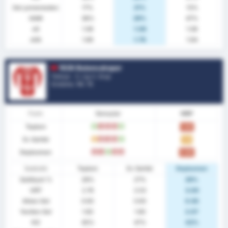
Gol yememeden
17%
21%
13%
GAM
38%
29%
47%
xG
1.08
1.08
1.08
xGA
1.69
1.78
1.64
1926 Bulancakspor
Türkiye - 3. Lig 3. Grup
Sıralama.
14
/ 16
Form
Sonuçlar
MBP
Toplam
G
M
M
M
G
1.00
Ev Sahibi
B
M
M
M
G
1.13
Deplasman
M
M
G
M
M
0.86
İstatistik
Toplam
Ev Sahibi
Deplasman
Galibiyet %
28%
27%
29%
ORT
2.76
2.53
3.00
Atılan Gol
0.93
0.93
0.93
Yenilen Gol
1.83
1.60
2.07
KG
45%
47%
43%