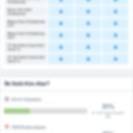
Ortalaması
İkinci Yarı Kart
Ortalaması
Maçın Kart Ortalaması
(1Y)
Maçın Kart Ortalaması
(2Y)
1Y'da Daha Fazla Kart
Vardı %
2Y'da Daha Fazla Kart
Vardı %
İlk Golü Kim Atar?
Artvin Hopaspor
31%
9 / 29 maçta ilk golü
attı
1926 Bulancakspor