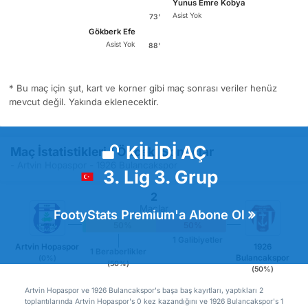
Yunus Emre Kobya
Asist Yok
73'
Gökberk Efe
Asist Yok
88'
* Bu maç için şut, kart ve korner gibi maç sonrası veriler henüz
mevcut değil. Yakında eklenecektir.
KİLİDİ AÇ
Maç İstatistikleri / Önceki Sonuçlar
- Artvin Hopaspor - 1926 Bulancakspor
3. Lig 3. Grup
2
Maçlar
FootyStats Premium'a Abone Ol
0%
50%
50%
1 Galibiyetler
Artvin Hopaspor
1926
1 Beraberlikler
Bulancakspor
(0%)
(50%)
(50%)
Artvin Hopaspor ve 1926 Bulancakspor's başa baş kayıtları, yaptıkları 2
toplantılarında Artvin Hopaspor's 0 kez kazandığını ve 1926 Bulancakspor's 1