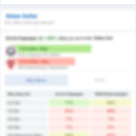
Atılan Goller
Kim daha fazla gol atacak?
Artvin Hopaspor
dır
+39%
daha iyi
açısından
Atılan Gol
1.29 Goller / Maç
Artvin Hopaspor (Ev Sahibi)
0.93 Goller / Maç
1926 Bulancakspor (Deplasman)
Maç Skoru
İY/2Y
Maç Başı Gol
Artvin Hopaspor
1926 Bulancakspor
71%
56%
0.5 Üst
43%
28%
1.5 Üst
7%
7%
2.5 Üst
7%
0%
3.5 Üst
29%
43%
Gol Atılamayan Maç