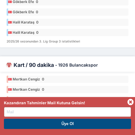
Gökberk Efe 0
Gökberk Efe 0
Halil Karataş 0
Halil Karataş 0
2025/26 sezonundan 3. Lig Group 3 istatistikleri
Kart / 90 dakika
-
1926 Bulancakspor
Mertkan Cengiz 0
Mertkan Cengiz 0
Hakan Kuş 0
Kazandıran Tahminler Mail Kutuna Gelsin!
Hakan Kuş 0
Seymen Yağmur 0
PREMIUM ÜYE OL. HEMEN KAZAN
Seymen Yağmur 0