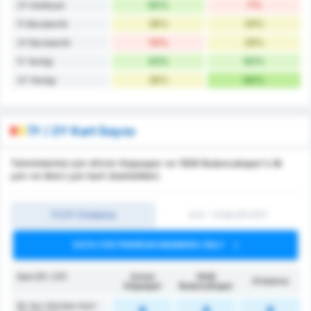
50%
7%
2Y Galibiyet
36%
29%
İY Beraberlik
14%
28%
2Y Beraberlik
43%
50%
İY Yenilgi
36%
64%
2Y Yenilgi
İY / 2Y Kart Sayısı
Tahminleriniz için Artvin Hopaspor ve 1926 Bulancakspor's ilk
yarı ve ikinci yarı kart istatistikleri.
İY/2Y Ortalama
0.5 ~ 3 Üst (İY/2Y)
DATA FOR PREMIUM MEMBERS ONLY
Kart (İY / 2Y)
Artvin
1926
Ortalama
Hopaspor
Bulancakspor
İlk Yarı Görülen Kart