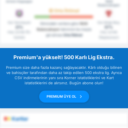
Artvin Hopaspor
1926
Bulancakspor
Orta İhtimal
Gol Yenmeyen
Gol Attığı Maç
Elimizdeki verilere göre
1926
21%
57%
Bulancakspor
takımının bu maçta
maç içinde (Ev
maç içinde
gol atması
Orta İhtimal
Sahibi)
(Deplasman)
Premium'a yükselt! 500 Karlı Lig Ekstra.
Premium size daha fazla kazanç sağlayacaktır. Kârlı olduğu bilinen
ve bahisçiler tarafından daha az takip edilen 500 ekstra lig. Ayrıca
CSV indirmelerinin yanı sıra Korner istatistiklerini ve Kart
istatistiklerini de alırsınız. Bugün abone olun!
PREMIUM ÜYE OL
Kartlar