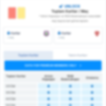
UNLOCK
Toplam Kartlar / Maç
* Artvin Hopaspor ve 1926 Bulancakspor arasındaki
maç başına kart görme toplamı
Kartlar
Kartlar
/ maç
/ maç
Toplam Kartlar
Takım Kartları
DATA FOR PREMIUM MEMBERS ONLY
Toplam Kartlar
Artvin
1926
Ortalama
Hopaspor
Bulancakspor
2.5 Üst
3.5 Üst
4.5 Üst
5.5 Üst