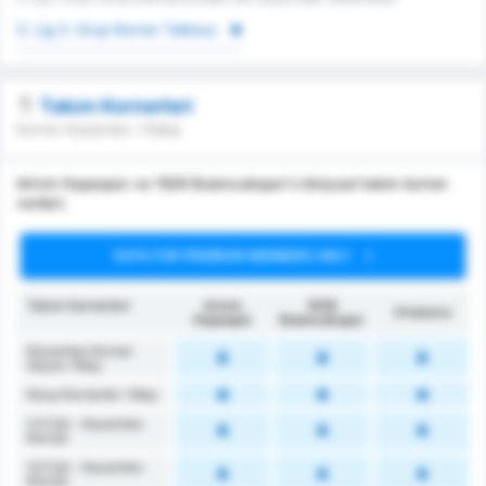
3. Lig 3. Grup Korner Tablosu
Takım Kornerleri
Korner Kazanılan / Rakip
Artvin Hopaspor ve 1926 Bulancakspor's bireysel takım korner
verileri.
DATA FOR PREMIUM MEMBERS ONLY
Takım Kornerleri
Artvin
1926
Ortalama
Hopaspor
Bulancakspor
Kazanılan Korner
Sayısı / Maç
Karşı Kornerler / Maç
2.5 Üst - Kazanılan
Korner
3.5 Üst - Kazanılan
Korner