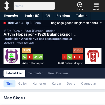
LİGLER
MENÜ
Kornerler
Tenis (EN)
API
Premium
Tahmin
/
3. Lig 3. Grup
baş başa geçen maçlardan sonra
Türkiye
18/04 2026 - 12:00 (Europe/London)
Artvin Hopaspor - 1926 Bulancakspor
İstatistikler, Analizler ve baş başa geçen maçlar
Stadyum -
Hopa İlçe Stadı
1.43
0.86
W
L
W
W
L
W
L
L
Artvin Hopaspor
1926 Bulancakspor
İstatistikler
Tahminler
Puan Durumu
Tüm
Goller
Kornerler
Kartlar
Devre
Oyuncular
Maç Skoru