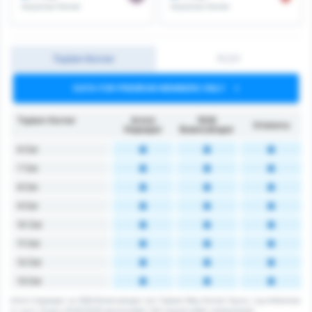
Kazanılan Korner
Kazanılan Korner
Toplam Korner
İY/2Y
DATA FOR PREMIUM MEMBERS ONLY
Toplam Korner
Artvin
1926
Ortalama
Hopaspor
Bulancakspor
6 Üst
7 Üst
8 Üst
9 Üst
10 Üst
11 Üst
12 Üst
13 Üst
Artvin Hopaspor ve 1926 Bulancakspor için Toplam Maç Korner Sayısı. Lig ortalaması
3. Lig 3. Grup's 2025/2026 sezonundaki 232 maçlarındaki ortalamasıdır.