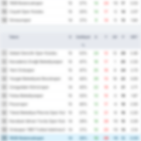
1926 Bulancakspor
14
15
27%
14
24
-10
17
2.53
Cayeli Spor Kulubu
15
15
20%
14
17
-3
14
2.07
Giresunspor
16
14
21%
9
14
-5
13
1.64
Takım
O
Galibiyet
A
Y
AV
P
ORT
%
Sebat Genclik Spor Kulubu
1
15
53%
24
12
12
29
2.40
Karadeniz Ereğli Belediyespor
2
15
47%
18
17
1
25
2.33
Yeni Orduspor
3
15
47%
25
16
9
24
2.73
Yozgat Belediyesi Bozokspor
4
14
43%
29
13
16
22
3.00
Zonguldak Kömürspor
5
14
43%
22
16
6
21
2.71
Fatsa Belediyespor
6
15
33%
13
15
-2
19
1.87
Pazarspor
7
15
40%
13
17
-4
19
2.00
Tokat Belediye Plevne Spor Kulubu
8
15
27%
12
21
-9
16
2.20
Karabuk Idman Yurdu Spor Kulubu
9
14
29%
18
28
-10
15
3.29
Orduspor 1967 Futbol Isletmeciligi Spor Kulubu
10
14
21%
10
20
-10
14
2.14
1926 Bulancakspor
11
14
29%
13
29
-16
12
3.00