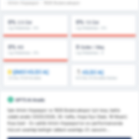
- Artvin Hopaspor - 1926 Bulancakspor
0%
0%
2.5 Üst
1.5 Üst
Lig Ortalaması : 0%
Lig Ortalaması : 0%
0%
0
KG
Goller / Maç
Lig Ortalaması : 0%
Lig Ortalaması : 0
ŞİMDİ KİLİDİ AÇ
KİLİDİ AÇ
1.5 Üst, İY/2H & daha
8.5 Üst, 9.5 & daha fazlası
fazlası
GPT5 AI Analiz
İşte Artvin Hopaspor vs 1926 Bulancakspor için kısa, bahis
odaklı analiz (2025/2026, 30. hafta, Hopa İlçe Stadı, 18 Nisan):
Kısa özet - Ev sahibi Artvin Hopaspor’un ev performansında
hücum avantajı belirgin (attack avantaju 21; savunm...