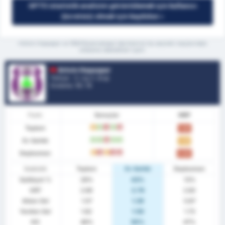
GPT5 istatistik analizini görüntülemek için kullanıcı
(ücretsiz) olmak için kaydolun »
*Artvin Hopaspor ve 1926 Bulancakspor takımlarının bu sezonki maçlarından
ortalama istatistikleri içerir
Artvin Hopaspor
Türkiye - 3. Lig 3. Grup
Sıralama.
13
/ 16
Form
Sonuçlar
MBP
Toplam
B
G
M
G
M
1.00
Ev Sahibi
G
G
M
G
G
1.43
Deplasman
B
M
B
M
M
0.60
İstatistik
Toplam
Ev Sahibi
Deplasman
Galibiyet %
28%
43%
13%
ORT
2.69
2.79
2.60
Atılan Gol
1.07
1.29
0.87
Yenilen Gol
1.62
1.50
1.73
KG
48%
50%
47%