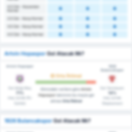
4.5 Üst - Kazanılan
Korner
2.5 Üst - Karşı Korner
3.5 Üst - Karşı Korner
4.5 Üst - Karşı Korner
Artvin Hopaspor
Gol Atacak Mı?
Artvin Hopaspor
1926
Bulancakspor
Orta İhtimal
Gol Attığı Maç
Gol Yenmeyen
Elimizdeki verilere göre
Artvin
71%
14%
Hopaspor
takımının bu maçta gol
maç içinde (Ev
maç içinde
atması
Orta İhtimal
Sahibi)
(Deplasman)
1926 Bulancakspor
Gol Atacak Mı?