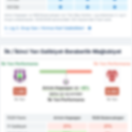
6.5 Üst
Artvin Hopaspor ve 1926 Bulancakspor için Tüm Maç Kartları. Lig ortalaması 3. Lig 3.
Grup's ortalamasıdır. 2025/2026 sezonundaki 232 maçlarında 0 kart vardı.
3. Lig 3. Grup Sarı / Kırmızı Kart İstatistikleri
İlk / İkinci Yarı Galibiyet-Beraberlik-Mağlubiyet
İlk Yarı Performansı
İlk Yarı Performansı
Artvin Hopaspor
dır
+8%
1.00
0.93
daha iyi
açısından
İlk Yarı
İlk Yarı
İlk Yarı Performansı
İY/2Y Form
Artvin Hopaspor
1926 Bulancakspor
21%
21%
İY Galibiyet