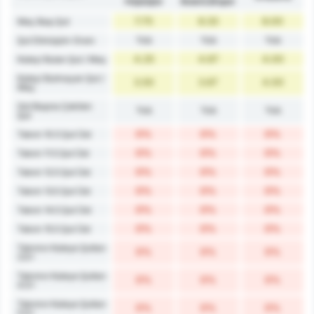
Hopaspor
Bulancakspor
7.75
8.33
8.00
Maç Başı Şut
Yok
Yok
Yok
Şut Dönüşüm Oranı
4.25
4.67
4.00
Kaleyi Bulan Şut / Maç
Kaleyi Bulmayan Şut /
3.50
3.67
4.00
Maç
Gol Başına Çekilen
Yok
Yok
Yok
Şut
0%
0%
0%
Takım 10.5 Şut Üst
0%
0%
0%
Takım 11.5 Şut Üst
0%
0%
0%
Takım 12.5 Şut Üst
0%
0%
0%
Takım 13.5 Şut Üst
0%
0%
0%
Takım 14.5 Şut Üst
0%
0%
0%
Takım 15.5 Şut Üst
Takımın Kaleye Şutları
0%
0%
0%
3.5+
Takımın Kaleye Şutları
0%
0%
0%
4.5+
Takımın Kaleye Şutları
0%
0%
0%
5.5+