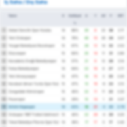
İç Saha / Dış Saha
Takım
O
Galibiyet
A
Y
AV
P
ORT
%
Sebat Genclik Spor Kulubu
1
14
86%
30
8
22
38
2.71
Yeni Orduspor
2
14
79%
40
10
30
34
3.57
Yozgat Belediyesi Bozokspor
3
15
67%
26
12
14
32
2.53
Düzcespor
4
15
60%
25
14
11
31
2.60
Karadeniz Ereğli Belediyespor
5
14
57%
21
9
12
29
2.14
Fatsa Belediyespor
6
14
64%
22
16
6
27
2.71
Yeni Amasyaspor
7
15
47%
18
15
3
25
2.20
Karabuk Idman Yurdu Spor Kulubu
8
15
47%
13
19
-6
23
2.13
Zonguldak Kömürspor
9
15
40%
22
11
11
22
2.20
Pazarspor
10
14
29%
15
14
1
21
2.07
Artvin Hopaspor
11
14
43%
18
21
-3
20
2.79
Orduspor 1967 Futbol Isletmeciligi Spor Kulubu
12
15
40%
22
26
-4
20
3.20
Tokat Belediye Plevne Spor Kulubu
13
14
36%
17
17
0
17
2.43