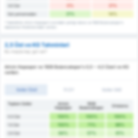
0%
21%
3.5 Üst
21%
14%
Gol yememeden
* İstatistikler Artvin Hopaspor's evindeki yenilgi rekoru ve 1926 Bulancakspor's
deplasman fikstürlerindeki verileri.
2,5 Üst ve KG Tahminleri
Bu maçta kaç gol var?
Artvin Hopaspor ve 1926 Bulancakspor's 0,5 ~ 4,5 Üzeri ve KG
verileri.
Goller (Üst)
İY/2Y
Goller (Alt)
Toplam Goller
Artvin
1926
Ortalama
Hopaspor
Bulancakspor
100%
100%
100%
0.5 Üst
100%
71%
86%
1.5 Üst
64%
57%
61%
2.5 Üst