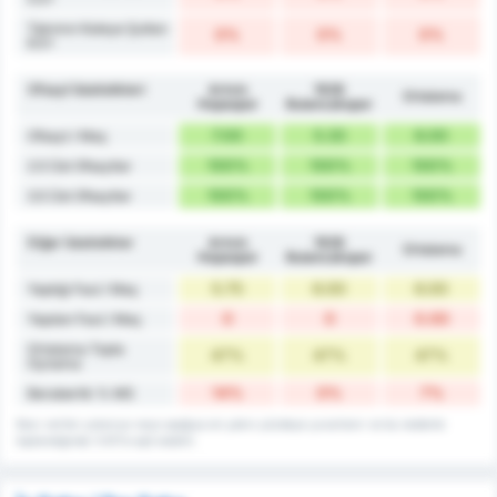
Takımın Kaleye Şutları
0%
0%
0%
6.5+
Ofsayt İstatistikleri
Artvin
1926
Ortalama
Hopaspor
Bulancakspor
7.00
5.33
6.00
Ofsayt / Maç
100%
100%
100%
2.5 Üst Ofsaytlar
100%
100%
100%
3.5 Üst Ofsaytlar
Diğer İstatistikler
Artvin
1926
Ortalama
Hopaspor
Bulancakspor
5.75
6.00
6.00
Yaptığı Faul / Maç
0
0
0.00
Yapılan Faul / Maç
Ortalama Topla
47%
47%
47%
Oynama
14%
0%
7%
Beraberlik % MS
Bazı veriler yukarıya veya aşağıya en yakın yüzdeye yuvarlanır ve bu nedenle
toplandığında %101'e eşit olabilir.