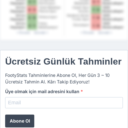
2 - 1
3 - 1
Hopaspor
Kömürspor
Belediyesi
Bulancakspor
Bozokspor
Artvin
Tokat Belediye
Cayeli Spor
1926
0 - 3
1 - 2
Hopaspor
Plevne Spor
Kulubu
Bulancakspor
Kulubu
Artvin
Karabuk Idman
1926
Giresunspor
2 - 0
1 - 0
Hopaspor
Yurdu Spor
Bulancakspor
Kulubu
Artvin
Fatsa
1926
Düzcespor
2 - 1
1 - 0
Hopaspor
Belediyespor
Bulancakspor
Önceki
Sonraki
Önceki
Sonraki
Ücretsiz Günlük Tahminler
FootyStats Tahminlerine Abone Ol, Her Gün 3 ~ 10
Ücretsiz Tahmin Al. Kârı Takip Ediyoruz!
Üye olmak için mail adresini kullan
*
Abone Ol