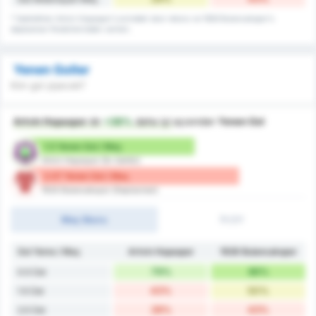
* İstatistikler Artvin Hopaspor's evindeki skor rekoru ve 1926 Bulancakspor's
deplasman fikstürlerindeki verileri.
Yenen Goller
Kim gol yiyecek?
Artvin Hopaspor
dır
+38%
daha iyi
açısından
Yenen Gol
1.5 Yenen Gol / Maç
Artvin Hopaspor (Ev Sahibi)
2.07 Yenen Gol / Maç
1926 Bulancakspor (Deplasman)
Maç Skoru
İY/2Y
Gol Yeme / Maç
Artvin Hopaspor
1926 Bulancakspor
79%
86%
0.5 Üst
43%
50%
1.5 Üst
28%
43%
2.5 Üst