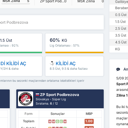
MSK Zilina
5
ZP Sport Podbrezova
0
MSK Zilina
0
Galibiye
Beraber
0.5 Üst
1.5 Üst
port Podbrezova
2.5 Üst
3.5 Üst
60%
1.5 Üst
KG
4.5 Üst
alaması : 92%
Lig Ortalaması : 57%
KG
Dİ KİLİDİ AÇ
KİLİDİ AÇ
 İY/2H & daha
8.5 Üst, 9.5 & daha fazlası
An
5/09 2
arının bu sezonki maçlarından ortalama istatistikleri içerir
Sport 
arasınd
ZP Sport Podbrezova
Zilina 
Slovakya - Süper Lig
Sıralama.
6
/ 12
Bu iki 
sezonl
Form
Sonuçlar
MBP
maçla
Toplam
1.00
M
M
G
G
M
oynana