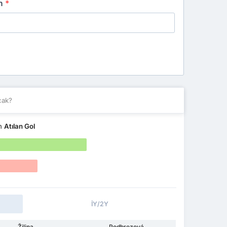
an
*
cak?
an
Atılan Gol
İY/2Y
Žilina
Podbrezová