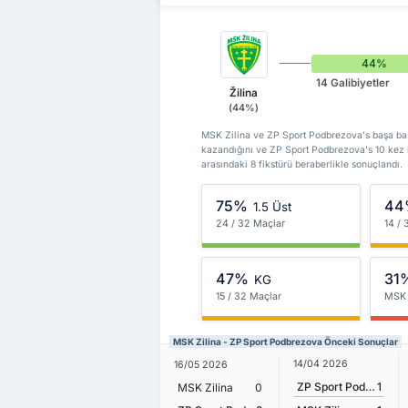
44%
14 Galibiyetler
Žilina
(44%)
MSK Zilina ve ZP Sport Podbrezova's başa baş k
kazandığını ve ZP Sport Podbrezova's 10 kez 
arasındaki 8 fikstürü beraberlikle sonuçlandı.
75%
44
1.5 Üst
24 / 32 Maçlar
14 /
47%
31
KG
15 / 32 Maçlar
MSK 
MSK Zilina - ZP Sport Podbrezova Önceki Sonuçlar
14/04 2026
16/05 2026
ZP Sport Podbrezova
1
MSK Zilina
0