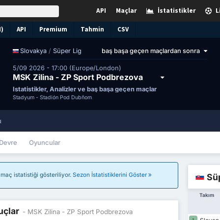
API
Maçlar
İstatistikler
L
N)
API
Premium
Tahmin
CSV
/
Süper Lig
baş başa geçen maçlardan sonra
Slovakya
5/09 2026 - 17:00 (Europe/London)
MSK Zilina - ZP Sport Podbrezova
İstatistikler, Analizler ve baş başa geçen maçlar
Stadyum -
Štadión Pod Dubňom
u
Devre
Oyuncular
aç istatistiği gösteriliyor.
Sezon İstatistiklerini Göster
Süp
Takım
uçlar
- MSK Zilina - ZP Sport Podbrezova