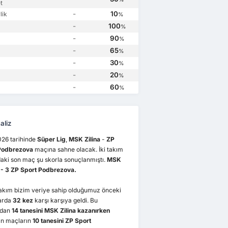
MSK Zilina
1
ZP Sport Podbrezova
0
ZP Sport Podbrezova
2
ZP Sport Podbrezova
0
t
-
10
lik
%
-
100
%
-
90
%
-
65
%
-
30
%
-
20
%
-
60
%
aliz
026 tarihinde
Süper Lig
,
MSK Zilina
-
ZP
Podbrezova
maçına sahne olacak. İki takım
aki son maç şu skorla sonuçlanmıştı.
MSK
1 - 3 ZP Sport Podbrezova.
takım bizim veriye sahip olduğumuz önceki
arda
32 kez
karşı karşıya geldi. Bu
rdan
14 tanesini MSK Zilina kazanırken
n maçların
10 tanesini ZP Sport