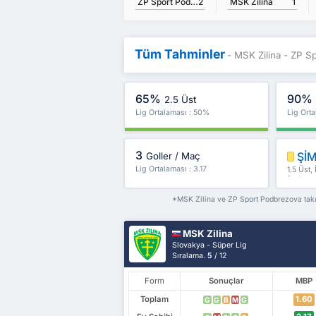
ZP Sport Podbrezova
2
MSK Zilina
1
Tüm Tahminler
- MSK Zilina - ZP S
65%
90%
2.5 Üst
Lig Ortalaması : 50%
Lig Ort
3
ŞİM
Goller / Maç
Lig Ortalaması : 3.17
1.5 Üst,
fazlası
*MSK Zilina ve ZP Sport Podbrezova takıml
MSK Zilina
Slovakya - Süper Lig
Sıralama.
5
/ 12
Form
Sonuçlar
MBP
Toplam
1.60
G
G
B
M
G