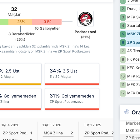
Slovan 
1
32
Dunajs
2
Maçlar
MFK Sk
3
25%
31%
Sparta
4
10 Galibiyetler
Podbrezová
MSK Zi
8 Beraberlikler
5
(31%)
(25%)
ZP Spo
6
ayıtları, yaptıkları 32 toplantılarında MSK Zilina's 14 kez
AS Tre
7
kazandığını gösteriyor. MSK Zilina ve ZP Sport Podbrezova
FK Kos
8
KFC K
9
%
34%
2.5 Üst
3.5 Üst
MFK R
10
 32 Maçlar
11 / 32 Maçlar
MFK Ze
11
MFK Du
12
%
31%
Gol yememeden
Gol yememeden
Zilina
ZP Sport Podbrezova
Or
Marke
11/04 2026
18/03 2026
30/11 2025
24/08 20
MSK Zil
ZP Sport Podbrezova
1
MSK Zilina
2
ZP Sport Podbrezova
2
MSK Zil
ZP Spor