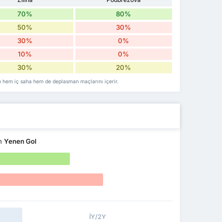
70%
80%
50%
30%
30%
0%
10%
0%
30%
20%
in hem iç saha hem de deplasman maçlarını içerir.
an
Yenen Gol
İY/2Y