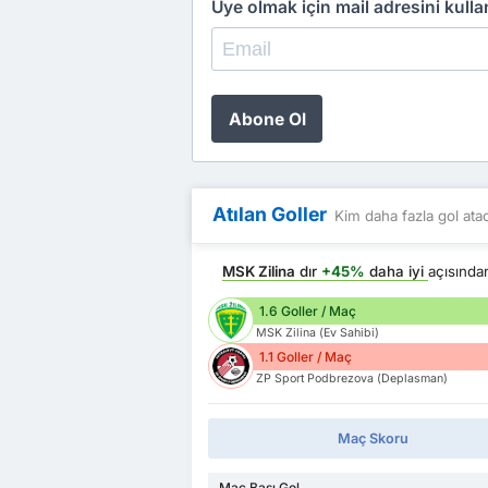
Üye olmak için mail adresini kull
Abone Ol
Atılan Goller
Kim daha fazla gol ata
MSK Zilina
dır
+45%
daha iyi
açısınd
1.6 Goller / Maç
MSK Zilina (Ev Sahibi)
1.1 Goller / Maç
ZP Sport Podbrezova (Deplasman)
Maç Skoru
Maç Başı Gol