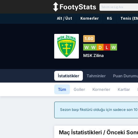
Alt / Üst
Kornerler
KG
Tenis (E
1.60
W
W
D
L
W
MSK Zilina
İstatistikler
Tahminler
Puan Durum
Tüm
Goller
Kornerler
Kartlar
Sezon başı fikstürü olduğu için sadece son 10 m
Maç İstatistikleri / Önceki Son