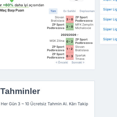
ır
+60%
daha iyi
açısından
Süper Li
Maç Başı Puan
Tüm
Ev Sahibi
Deplasman
Slovan
ZP Sport
Süper Lig
3 - 0
Bratislava
Podbrezova
ZP Sport
MFK Zemplin
2 - 0
Podbrezova
Michalovce
Süper Lig
2025/2026
Süper Li
ZP Sport
MSK Zilina
0 - 2
Podbrezova
ZP Sport
Slovan
1 - 2
Podbrezova
Bratislava
ZP Sport
Spartak
0 - 3
Podbrezova
Trnava
Önceki
Sonraki
 Tahminler
 Her Gün 3 ~ 10 Ücretsiz Tahmin Al. Kârı Takip