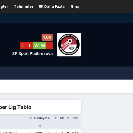
igler
Tahminler
Daha Fazla
Giriş
1.00
L
L
W
W
L
ZP Sport Podbrezova
er Lig Tablo
O
Galibiyet
A
Y
AV
P
ORT
%