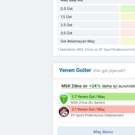
0.5 Üst
1.5 Üst
2.5 Üst
3.5 Üst
Gol Atılamayan Maç
* İstatistikler MSK Zilina ve ZP Sport Podbrezova'n
Yenen Goller
Kim gol yiyecek?
MSK Zilina
dır
+24%
daha iyi
açısınd
1.7 Yenen Gol / Maç
MSK Zilina (Ev Sahibi)
2.1 Yenen Gol / Maç
ZP Sport Podbrezova (Deplasman)
Maç Skoru