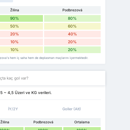
Žilina
Podbrezová
90%
80%
50%
60%
20%
40%
10%
20%
10%
20%
rezova's hem iç saha hem de deplasman maçlarını içermektedir.
ta kaç gol var?
 ~ 4,5 Üzeri ve KG verileri.
İY/2Y
Goller (Alt)
Žilina
Podbrezová
Ortalama