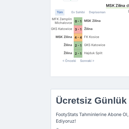
MSK Zilina
d
Tüm
Ev Sahibi
Deplasman
MFK Zemplin
MSK Zilina
0 - 1
Michalovce
GKS Katowice
Žilina
3 - 1
MSK Zilina
FK Kosice
4 - 4
Žilina
GKS Katowice
2 - 1
Žilina
Hajduk Split
2 - 1
Önceki
Sonraki
Ücretsiz Günlük
FootyStats Tahminlerine Abone Ol,
Ediyoruz!