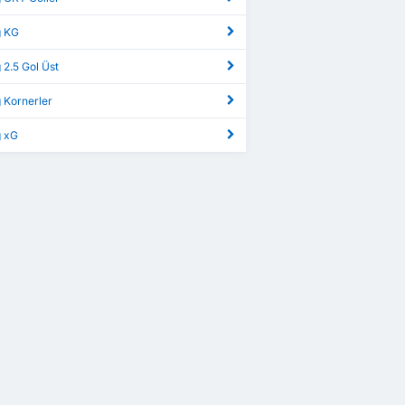
g KG
 2.5 Gol Üst
 Kornerler
g xG