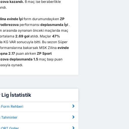
zova kazandı.
8 maç ise beraberlikle
ndı.
lina
evinde İyi
form durumundayken
ZP
Podbrezova
performansı
deplasmanda İyi
.
kım arasında oynanan önceki maçlarda maç
 ortalama
2.69 gol
atıldı. Maçlar
47%
a KG VAR sonucuyla bitti. Bu sezon Süper
rformanslarına bakarsak MSK Zilina
evinde
şına 2.17
puan alırken
ZP Sport
zova deplasmanda 1.5
maç başı puan
asıyla oynadı.
Lig İstatistik
g Form Rehberi
g Tahminler
g ORT Goller