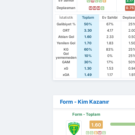
Ev Sahibi
2.17
G
M
G
G
B
Deplasman
0.75
M
M
M
G
İstatistik
Toplam
Ev Sahibi
Depla
Galibiyet %
50%
67%
25
ORT
3.30
4.17
2.0
Atılan Gol
1.60
2.33
0.5
Yenilen Gol
1.70
1.83
1.5
KG
60%
83%
25
Gol
10%
0%
25
yememeden
GAM
30%
17%
50
xG
1.30
1.53
0.9
xGA
1.49
1.17
1.9
Form - Kim Kazanır
Form - Toplam
1.60
G
G
B
M
G