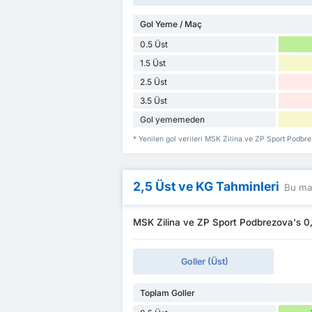
Gol Yeme / Maç
0.5 Üst
1.5 Üst
2.5 Üst
3.5 Üst
Gol yememeden
* Yenilen gol verileri MSK Zilina ve ZP Sport Podb
2,5 Üst ve KG Tahminleri
Bu maç
MSK Zilina ve ZP Sport Podbrezova's 0,5
Goller (Üst)
Toplam Goller