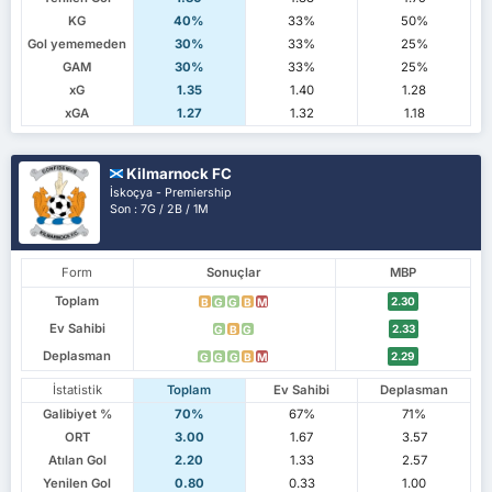
KG
40%
33%
50%
Gol yememeden
30%
33%
25%
GAM
30%
33%
25%
xG
1.35
1.40
1.28
xGA
1.27
1.32
1.18
Kilmarnock FC
İskoçya - Premiership
Son : 7G / 2B / 1M
Form
Sonuçlar
MBP
Toplam
2.30
B
G
G
B
M
Ev Sahibi
2.33
G
B
G
Deplasman
2.29
G
G
G
B
M
İstatistik
Toplam
Ev Sahibi
Deplasman
Galibiyet %
70%
67%
71%
ORT
3.00
1.67
3.57
Atılan Gol
2.20
1.33
2.57
Yenilen Gol
0.80
0.33
1.00