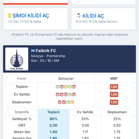
ŞİMDİ KİLİDİ AÇ
KİLİDİ AÇ
1.5 Üst, İY/2H & daha
8.5 Üst, 9.5 & daha fazlası
fazlası
*Falkirk FC ve Kilmarnock FC takımlarının bu sezonki maçlarından ortalama
istatistikleri içerir
Falkirk FC
İskoçya - Premiership
Son : 3G / 1B / 6M
Form
Sonuçlar
MBP
Toplam
1.00
G
M
B
G
M
Ev Sahibi
1.00
M
M
M
G
M
Deplasman
1.00
M
M
G
B
İstatistik
Toplam
Ev Sahibi
Deplasman
Galibiyet %
30%
33%
25%
ORT
3.20
3.00
3.50
Atılan Gol
1.40
1.17
1.75
Yenilen Gol
1.80
1.83
1.75