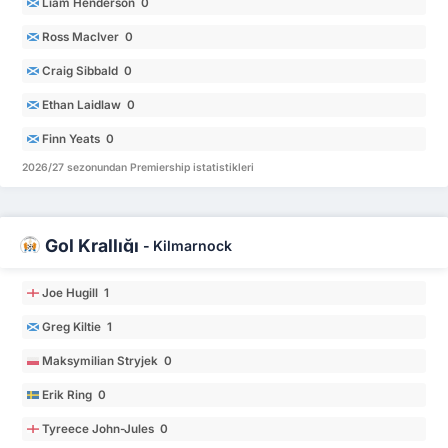
Liam Henderson 0
Ross MacIver 0
Craig Sibbald 0
Ethan Laidlaw 0
Finn Yeats 0
2026/27 sezonundan Premiership istatistikleri
Gol Krallığı
-
Kilmarnock
Joe Hugill 1
Greg Kiltie 1
Maksymilian Stryjek 0
Erik Ring 0
Tyreece John-Jules 0