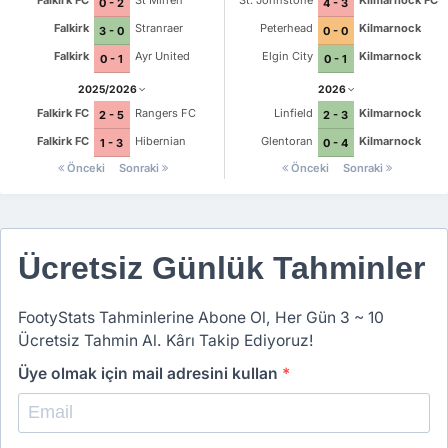
Falkirk FC
St Mirren
St. Johnstone
Kilmarnock FC
0 - 2
4 - 3
Falkirk
Stranraer
Peterhead
Kilmarnock
3 - 0
0 - 0
Falkirk
Ayr United
Elgin City
Kilmarnock
0 - 1
0 - 1
2025/2026
2026
Falkirk FC
Rangers FC
Linfield
Kilmarnock
2 - 5
2 - 3
Falkirk FC
Hibernian
Glentoran
Kilmarnock
1 - 3
0 - 4
Önceki
Sonraki
Önceki
Sonraki
Ücretsiz Günlük Tahminler
FootyStats Tahminlerine Abone Ol, Her Gün 3 ~ 10
Ücretsiz Tahmin Al. Kârı Takip Ediyoruz!
Üye olmak için mail adresini kullan
*