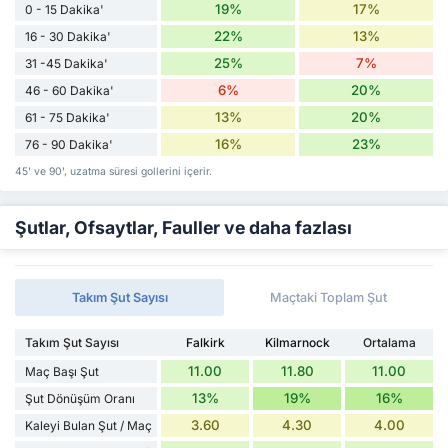
19%
17%
0 - 15 Dakika'
22%
13%
16 - 30 Dakika'
25%
7%
31 -45 Dakika'
6%
20%
46 - 60 Dakika'
13%
20%
61 - 75 Dakika'
16%
23%
76 - 90 Dakika'
45' ve 90', uzatma süresi gollerini içerir.
Şutlar, Ofsaytlar, Fauller ve daha fazlası
Takım Şut Sayısı
Maçtaki Toplam Şut
Takım Şut Sayısı
Falkirk
Kilmarnock
Ortalama
11.00
11.80
11.00
Maç Başı Şut
13%
19%
16%
Şut Dönüşüm Oranı
3.60
4.30
4.00
Kaleyi Bulan Şut / Maç