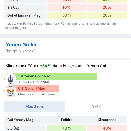
10%
20%
3.5 Üst
30%
20%
Gol Atılamayan Maç
* İstatistikler Falkirk FC ve Kilmarnock FC'nin hem iç saha hem de deplasman
maçlarını içerir.
Yenen Goller
Kim gol yiyecek?
Kilmarnock FC
dır
+56%
daha iyi
açısından
Yenen Gol
1.8 Yenen Gol / Maç
Falkirk FC (Ev Sahibi)
0.8 Goller / Maç
Kilmarnock FC (Deplasman)
Maç Skoru
İY/2Y
Gol Yeme / Maç
Falkirk
Kilmarnock
70%
40%
0.5 Üst