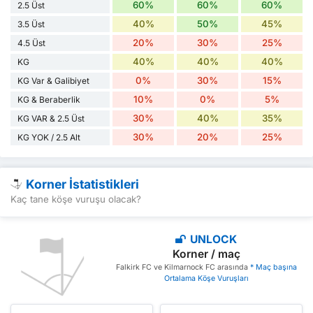
60%
60%
60%
2.5 Üst
40%
50%
45%
3.5 Üst
20%
30%
25%
4.5 Üst
40%
40%
40%
KG
0%
30%
15%
KG Var & Galibiyet
10%
0%
5%
KG & Beraberlik
30%
40%
35%
KG VAR & 2.5 Üst
30%
20%
25%
KG YOK / 2.5 Alt
Korner İstatistikleri
Kaç tane köşe vuruşu olacak?
UNLOCK
Korner / maç
Falkirk FC ve Kilmarnock FC arasında
* Maç başına
Ortalama Köşe Vuruşları