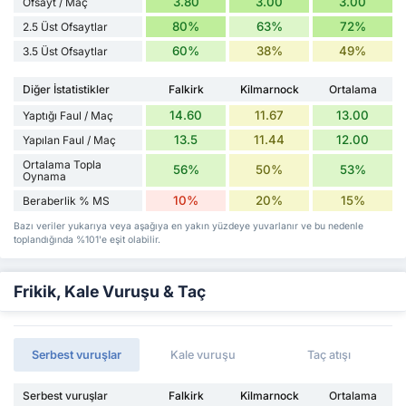
3.80
3.00
3.00
Ofsayt / Maç
80%
63%
72%
2.5 Üst Ofsaytlar
60%
38%
49%
3.5 Üst Ofsaytlar
Diğer İstatistikler
Falkirk
Kilmarnock
Ortalama
14.60
11.67
13.00
Yaptığı Faul / Maç
13.5
11.44
12.00
Yapılan Faul / Maç
Ortalama Topla
56%
50%
53%
Oynama
10%
20%
15%
Beraberlik % MS
Bazı veriler yukarıya veya aşağıya en yakın yüzdeye yuvarlanır ve bu nedenle
toplandığında %101'e eşit olabilir.
Frikik, Kale Vuruşu & Taç
Serbest vuruşlar
Kale vuruşu
Taç atışı
Serbest vuruşlar
Falkirk
Kilmarnock
Ortalama