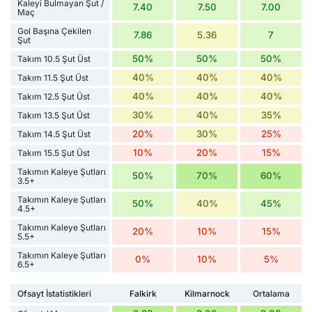
Kaleyi Bulmayan Şut /
7.40
7.50
7.00
Maç
Gol Başına Çekilen
7.86
5.36
7
Şut
50%
50%
50%
Takım 10.5 Şut Üst
40%
40%
40%
Takım 11.5 Şut Üst
40%
40%
40%
Takım 12.5 Şut Üst
30%
40%
35%
Takım 13.5 Şut Üst
20%
30%
25%
Takım 14.5 Şut Üst
10%
20%
15%
Takım 15.5 Şut Üst
Takımın Kaleye Şutları
50%
70%
60%
3.5+
Takımın Kaleye Şutları
50%
40%
45%
4.5+
Takımın Kaleye Şutları
20%
10%
15%
5.5+
Takımın Kaleye Şutları
0%
10%
5%
6.5+
Ofsayt İstatistikleri
Falkirk
Kilmarnock
Ortalama