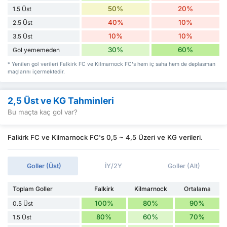
50%
20%
1.5 Üst
40%
10%
2.5 Üst
10%
10%
3.5 Üst
30%
60%
Gol yememeden
* Yenilen gol verileri Falkirk FC ve Kilmarnock FC's hem iç saha hem de deplasman
maçlarını içermektedir.
2,5 Üst ve KG Tahminleri
Bu maçta kaç gol var?
Falkirk FC ve Kilmarnock FC's 0,5 ~ 4,5 Üzeri ve KG verileri.
Goller (Üst)
İY/2Y
Goller (Alt)
Toplam Goller
Falkirk
Kilmarnock
Ortalama
100%
80%
90%
0.5 Üst
80%
60%
70%
1.5 Üst