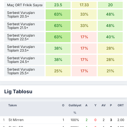
23.5
17.33
20
Maç ORT Frikik Sayısı
Serbest Vuruşları
63%
33%
48%
Toplam 20.5+
Serbest Vuruşları
63%
33%
48%
Toplam 21.5+
Serbest Vuruşları
63%
17%
40%
Toplam 22.5+
Serbest Vuruşları
38%
17%
28%
Toplam 23.5+
Serbest Vuruşları
38%
17%
28%
Toplam 24.5+
Serbest Vuruşları
25%
17%
21%
Toplam 25.5+
Lig Tablosu
Takım
O
Galibiyet
A
Y
AV
P
ORT
%
St Mirren
1
1
100%
2
0
2
3
2.00