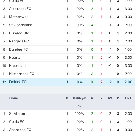
Celtic FC
2
1
100%
1
0
1
3
1.00
Aberdeen FC
3
1
100%
2
1
1
3
3.00
Motherwell
4
1
100%
2
1
1
3
3.00
St. Johnstone
5
1
100%
4
3
1
3
7.00
Dundee Utd
6
1
0%
1
1
0
1
2.00
Rangers FC
7
1
0%
1
1
0
1
2.00
Dundee FC
8
1
0%
0
1
-1
0
1.00
Hearts
9
1
0%
1
2
-1
0
3.00
Hibernian
10
1
0%
1
2
-1
0
3.00
Kilmarnock FC
11
1
0%
3
4
-1
0
7.00
Falkirk FC
12
1
0%
0
2
-2
0
2.00
Takım
O
Galibiyet
A
Y
AV
P
ORT
%
St Mirren
1
1
100%
2
0
2
3
2.00
Celtic FC
2
1
100%
1
0
1
3
1.00
Aberdeen FC
3
1
100%
2
1
1
3
3.00