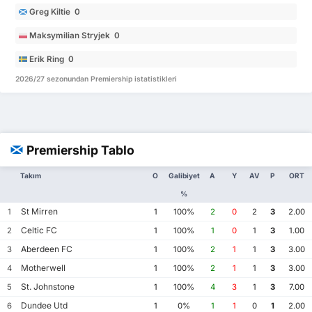
Greg Kiltie 0
Maksymilian Stryjek 0
Erik Ring 0
2026/27 sezonundan Premiership istatistikleri
Premiership Tablo
Takım
O
Galibiyet
A
Y
AV
P
ORT
%
St Mirren
1
1
100%
2
0
2
3
2.00
Celtic FC
2
1
100%
1
0
1
3
1.00
Aberdeen FC
3
1
100%
2
1
1
3
3.00
Motherwell
4
1
100%
2
1
1
3
3.00
St. Johnstone
5
1
100%
4
3
1
3
7.00
Dundee Utd
6
1
0%
1
1
0
1
2.00