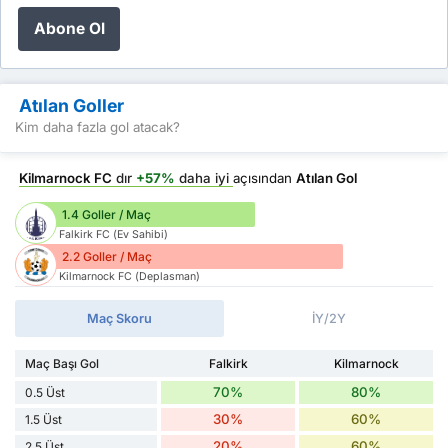
Abone Ol
Atılan Goller
Kim daha fazla gol atacak?
Kilmarnock FC
dır
+57%
daha iyi
açısından
Atılan Gol
1.4 Goller / Maç
Falkirk FC (Ev Sahibi)
2.2 Goller / Maç
Kilmarnock FC (Deplasman)
Maç Skoru
İY/2Y
Maç Başı Gol
Falkirk
Kilmarnock
70%
80%
0.5 Üst
30%
60%
1.5 Üst
20%
60%
2.5 Üst