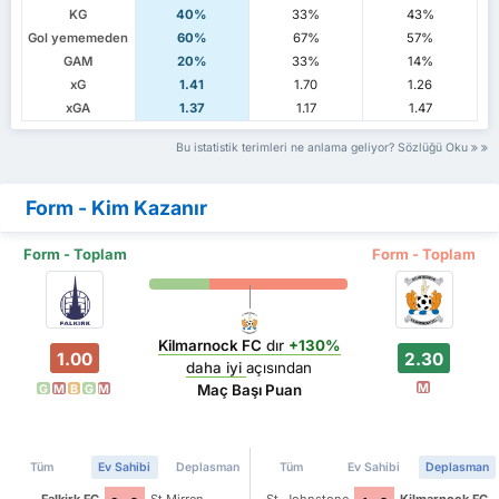
KG
40%
33%
43%
Gol yememeden
60%
67%
57%
GAM
20%
33%
14%
xG
1.41
1.70
1.26
xGA
1.37
1.17
1.47
Bu istatistik terimleri ne anlama geliyor? Sözlüğü Oku
Form - Kim Kazanır
Form - Toplam
Form - Toplam
Kilmarnock FC
dır
+130%
1.00
2.30
daha iyi
açısından
M
Maç Başı Puan
G
M
B
G
M
Tüm
Ev Sahibi
Deplasman
Tüm
Ev Sahibi
Deplasman