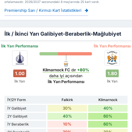
ortalamasıdır. 2026/2027 sezonundaki 6 maçlarında 25 kart vardı.
Premiership Sarı / Kırmızı Kart İstatistikleri
İlk / İkinci Yarı Galibiyet-Beraberlik-Mağlubiyet
İlk Yarı Performansı
İlk Yarı Performansı
Kilmarnock FC
dır
+80%
1.00
1.80
daha iyi
açısından
İlk Yarı
İlk Yarı
İlk Yarı Performansı
İY/2Y Form
Falkirk
Kilmarnock
30%
40%
İY Galibiyet
40%
60%
2Y Galibiyet
10%
60%
İY Beraberlik