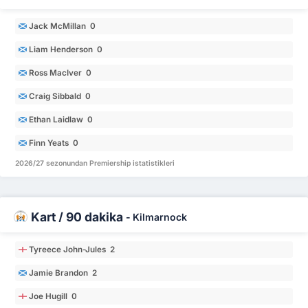
Jack McMillan 0
Liam Henderson 0
Ross MacIver 0
Craig Sibbald 0
Ethan Laidlaw 0
Finn Yeats 0
2026/27 sezonundan Premiership istatistikleri
Kart / 90 dakika
-
Kilmarnock
Tyreece John-Jules 2
Jamie Brandon 2
Joe Hugill 0