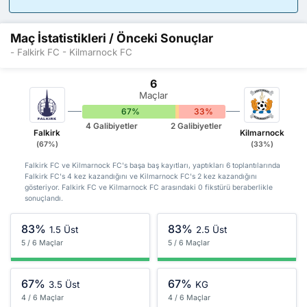
Maç İstatistikleri / Önceki Sonuçlar
- Falkirk FC - Kilmarnock FC
6
Maçlar
67%
0%
33%
4 Galibiyetler
2 Galibiyetler
Falkirk
Kilmarnock
(67%)
(33%)
Falkirk FC ve Kilmarnock FC's başa baş kayıtları, yaptıkları 6 toplantılarında
Falkirk FC's 4 kez kazandığını ve Kilmarnock FC's 2 kez kazandığını
gösteriyor. Falkirk FC ve Kilmarnock FC arasındaki 0 fikstürü beraberlikle
sonuçlandı.
83%
83%
1.5 Üst
2.5 Üst
5 / 6 Maçlar
5 / 6 Maçlar
67%
67%
3.5 Üst
KG
4 / 6 Maçlar
4 / 6 Maçlar