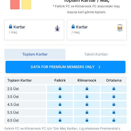
Toplam Kartlar / Maç
* Falkirk FC ve Kilmarnock FC arasındaki maç
başına kart görme toplamı
Kartlar
Kartlar
/ maç
/ maç
Toplam Kartlar
Takım Kartları
DATA FOR PREMIUM MEMBERS ONLY
Toplam Kartlar
Falkirk
Kilmarnock
Ortalama
2.5 Üst
3.5 Üst
4.5 Üst
5.5 Üst
6.5 Üst
Falkirk FC ve Kilmarnock FC için Tüm Maç Kartları. Lig ortalaması Premiership's