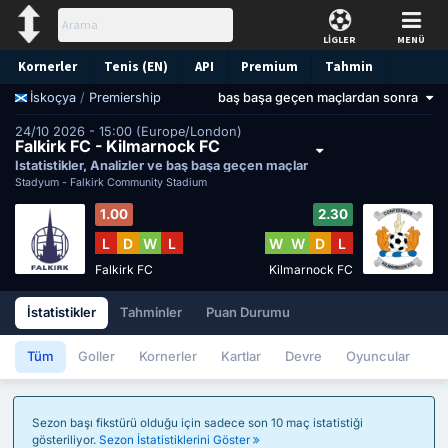
LİGLER
MENÜ
Kornerler
Tenis (EN)
API
Premium
Tahmin
/
Premiership
baş başa geçen maçlardan sonra
İskoçya
24/10 2026 - 15:00 (Europe/London)
Falkirk FC - Kilmarnock FC
İstatistikler, Analizler ve baş başa geçen maçlar
Stadyum -
Falkirk Community Stadium
1.00
2.30
L
D
W
L
W
W
D
L
Falkirk FC
Kilmarnock FC
İstatistikler
Tahminler
Puan Durumu
Tüm
Goller
Kornerler
Kartlar
Devre
Oyuncular
Sezon başı fikstürü olduğu için sadece son 10 maç istatistiği
gösteriliyor.
Sezon İstatistiklerini Göster