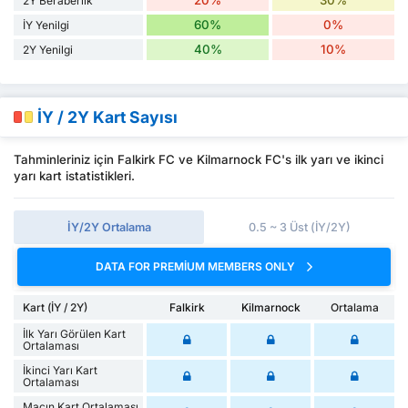
20%
30%
2Y Beraberlik
60%
0%
İY Yenilgi
40%
10%
2Y Yenilgi
İY / 2Y Kart Sayısı
Tahminleriniz için Falkirk FC ve Kilmarnock FC's ilk yarı ve ikinci
yarı kart istatistikleri.
İY/2Y Ortalama
0.5 ~ 3 Üst (İY/2Y)
DATA FOR PREMIUM MEMBERS ONLY
Kart (İY / 2Y)
Falkirk
Kilmarnock
Ortalama
İlk Yarı Görülen Kart
Ortalaması
İkinci Yarı Kart
Ortalaması
Maçın Kart Ortalaması