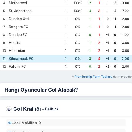
Motherwell
4
1
100%
2
1
1
3
3.00
St. Johnstone
5
1
100%
4
3
1
3
7.00
Dundee Utd
6
1
0%
1
1
0
1
2.00
Rangers FC
7
1
0%
1
1
0
1
2.00
Dundee FC
8
1
0%
0
1
-1
0
1.00
Hearts
9
1
0%
1
2
-1
0
3.00
Hibernian
10
1
0%
1
2
-1
0
3.00
Kilmarnock FC
11
1
0%
3
4
-1
0
7.00
Falkirk FC
12
1
0%
0
2
-2
0
2.00
*
Premiership Form Tablosu
da mevcuttur
Hangi Oyuncular Gol Atacak?
Gol Krallığı
-
Falkirk
Jack McMillan 0