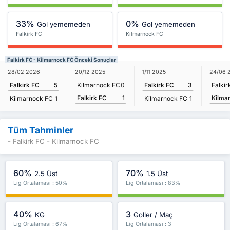
33%
0%
Gol yememeden
Gol yememeden
Falkirk FC
Kilmarnock FC
Falkirk FC - Kilmarnock FC Önceki Sonuçlar
28/02 2026
20/12 2025
1/11 2025
24/06 
Falkirk FC
5
Kilmarnock FC
0
Falkirk FC
3
Falkir
Falkirk FC
1
Kilma
Kilmarnock FC
1
Kilmarnock FC
1
Tüm Tahminler
- Falkirk FC - Kilmarnock FC
60%
70%
2.5 Üst
1.5 Üst
Lig Ortalaması : 50%
Lig Ortalaması : 83%
40%
3
KG
Goller / Maç
Lig Ortalaması : 67%
Lig Ortalaması : 3