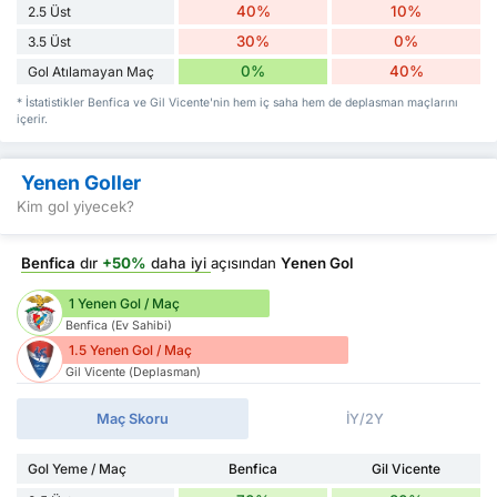
40%
10%
2.5 Üst
30%
0%
3.5 Üst
0%
40%
Gol Atılamayan Maç
* İstatistikler Benfica ve Gil Vicente'nin hem iç saha hem de deplasman maçlarını
içerir.
Yenen Goller
Kim gol yiyecek?
Benfica
dır
+50%
daha iyi
açısından
Yenen Gol
1 Yenen Gol / Maç
Benfica (Ev Sahibi)
1.5 Yenen Gol / Maç
Gil Vicente (Deplasman)
Maç Skoru
İY/2Y
Gol Yeme / Maç
Benfica
Gil Vicente