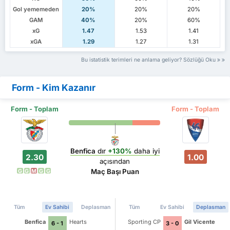
Gol yememeden
20%
20%
20%
GAM
40%
20%
60%
xG
1.47
1.53
1.41
xGA
1.29
1.27
1.31
Bu istatistik terimleri ne anlama geliyor? Sözlüğü Oku
Form - Kim Kazanır
Form - Toplam
Form - Toplam
Benfica
dır
+130%
daha iyi
2.30
1.00
açısından
Maç Başı Puan
G
G
M
G
G
Tüm
Ev Sahibi
Deplasman
Tüm
Ev Sahibi
Deplasman
Benfica
Hearts
Sporting CP
Gil Vicente
6 - 1
3 - 0