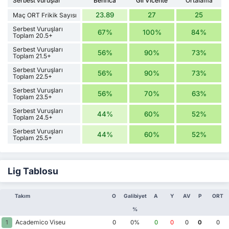
Serbest vuruşlar
Benfica
Gil Vicente
Ortalama
23.89
27
25
Maç ORT Frikik Sayısı
Serbest Vuruşları
67%
100%
84%
Toplam 20.5+
Serbest Vuruşları
56%
90%
73%
Toplam 21.5+
Serbest Vuruşları
56%
90%
73%
Toplam 22.5+
Serbest Vuruşları
56%
70%
63%
Toplam 23.5+
Serbest Vuruşları
44%
60%
52%
Toplam 24.5+
Serbest Vuruşları
44%
60%
52%
Toplam 25.5+
Lig Tablosu
Takım
O
Galibiyet
A
Y
AV
P
ORT
%
Academico Viseu
1
0
0%
0
0
0
0
0