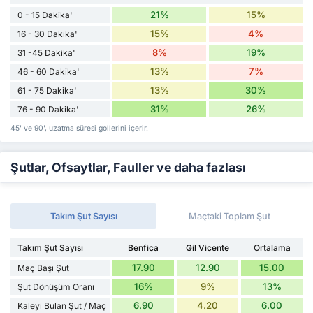
21%
15%
0 - 15 Dakika'
15%
4%
16 - 30 Dakika'
8%
19%
31 -45 Dakika'
13%
7%
46 - 60 Dakika'
13%
30%
61 - 75 Dakika'
31%
26%
76 - 90 Dakika'
45' ve 90', uzatma süresi gollerini içerir.
Şutlar, Ofsaytlar, Fauller ve daha fazlası
Takım Şut Sayısı
Maçtaki Toplam Şut
Takım Şut Sayısı
Benfica
Gil Vicente
Ortalama
17.90
12.90
15.00
Maç Başı Şut
16%
9%
13%
Şut Dönüşüm Oranı
6.90
4.20
6.00
Kaleyi Bulan Şut / Maç