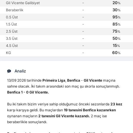
-
20
Gil Vicente Galibiyet
%
-
30
Beraberlik
%
-
95
0.5 Üst
%
-
85
1.5 Üst
%
-
75
2.5 Üst
%
-
50
3.5 Üst
%
-
15
4.5 Üst
%
-
60
KG
%
Analiz
13/09 2026 tarihinde
Primeira Liga
,
Benfica
-
Gil Vicente
maçına
sahne olacak. İki takım arasındaki son maç şu skorla sonuçlanmıştı.
Benfica 1 - 0 Gil Vicente.
Bu iki takım bizim veriye sahip olduğumuz önceki sezonlarda
23 kez
karşı karşıya geldi. Bu maçlardan
19 tanesini Benfica kazanırken
oynanan maçların
2 tanesini Gil Vicente kazandı.
2 maç ise
beraberlikle sonuçlandı.