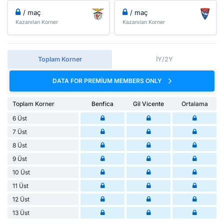
/ maç
/ maç
Kazanılan Korner
Kazanılan Korner
Toplam Korner
İY/2Y
DATA FOR PREMIUM MEMBERS ONLY
Toplam Korner
Benfica
Gil Vicente
Ortalama
6 Üst
7 Üst
8 Üst
9 Üst
10 Üst
11 Üst
12 Üst
13 Üst