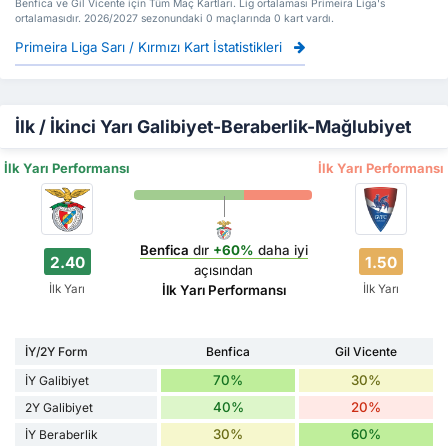
Benfica ve Gil Vicente için Tüm Maç Kartları. Lig ortalaması Primeira Liga's
ortalamasıdır. 2026/2027 sezonundaki 0 maçlarında 0 kart vardı.
Primeira Liga Sarı / Kırmızı Kart İstatistikleri
İlk / İkinci Yarı Galibiyet-Beraberlik-Mağlubiyet
İlk Yarı Performansı
İlk Yarı Performansı
Benfica
dır
+60%
daha iyi
2.40
1.50
açısından
İlk Yarı
İlk Yarı
İlk Yarı Performansı
İY/2Y Form
Benfica
Gil Vicente
70%
30%
İY Galibiyet
40%
20%
2Y Galibiyet
30%
60%
İY Beraberlik