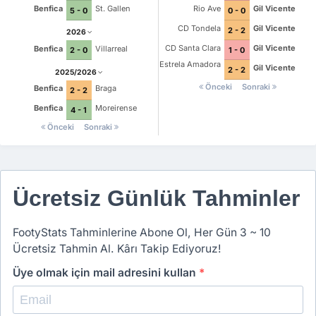
Benfica
St. Gallen
Rio Ave
Gil Vicente
5 - 0
0 - 0
CD Tondela
Gil Vicente
2 - 2
2026
CD Santa Clara
Gil Vicente
Benfica
Villarreal
1 - 0
2 - 0
Estrela Amadora
Gil Vicente
2 - 2
2025/2026
Önceki
Sonraki
Benfica
Braga
2 - 2
Benfica
Moreirense
4 - 1
Önceki
Sonraki
Ücretsiz Günlük Tahminler
FootyStats Tahminlerine Abone Ol, Her Gün 3 ~ 10
Ücretsiz Tahmin Al. Kârı Takip Ediyoruz!
Üye olmak için mail adresini kullan
*