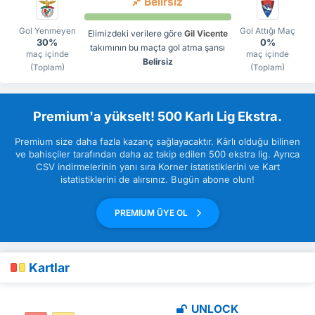
Belirsiz
Gol Yenmeyen
Gol Attığı Maç
Elimizdeki verilere göre
Gil Vicente
30%
0%
takımının bu maçta gol atma şansı
maç içinde
maç içinde
Belirsiz
(Toplam)
(Toplam)
Premium'a yükselt! 500 Karlı Lig Ekstra.
Premium size daha fazla kazanç sağlayacaktır. Kârlı olduğu bilinen
ve bahisçiler tarafından daha az takip edilen 500 ekstra lig. Ayrıca
CSV indirmelerinin yanı sıra Korner istatistiklerini ve Kart
istatistiklerini de alırsınız. Bugün abone olun!
PREMIUM ÜYE OL
Kartlar
UNLOCK