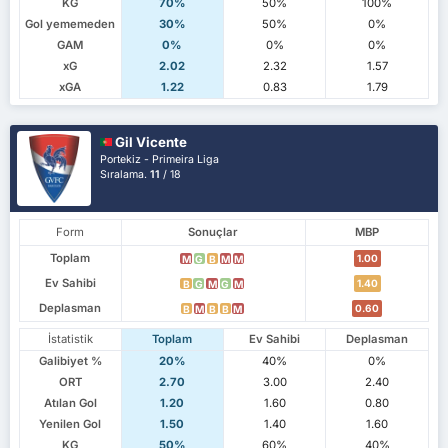
KG
70%
50%
100%
Gol yememeden
30%
50%
0%
GAM
0%
0%
0%
xG
2.02
2.32
1.57
xGA
1.22
0.83
1.79
Gil Vicente
Portekiz - Primeira Liga
Sıralama.
11
/ 18
Form
Sonuçlar
MBP
Toplam
1.00
M
G
B
M
M
Ev Sahibi
1.40
B
G
M
G
M
Deplasman
0.60
B
M
B
B
M
İstatistik
Toplam
Ev Sahibi
Deplasman
Galibiyet %
20%
40%
0%
ORT
2.70
3.00
2.40
Atılan Gol
1.20
1.60
0.80
Yenilen Gol
1.50
1.40
1.60
KG
50%
60%
40%