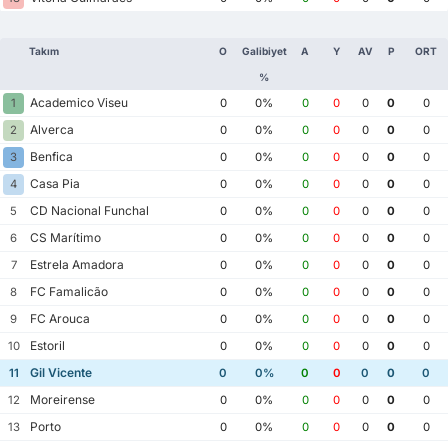
Takım
O
Galibiyet
A
Y
AV
P
ORT
%
Academico Viseu
1
0
0%
0
0
0
0
0
Alverca
2
0
0%
0
0
0
0
0
Benfica
3
0
0%
0
0
0
0
0
Casa Pia
4
0
0%
0
0
0
0
0
CD Nacional Funchal
5
0
0%
0
0
0
0
0
CS Marítimo
6
0
0%
0
0
0
0
0
Estrela Amadora
7
0
0%
0
0
0
0
0
FC Famalicão
8
0
0%
0
0
0
0
0
FC Arouca
9
0
0%
0
0
0
0
0
Estoril
10
0
0%
0
0
0
0
0
Gil Vicente
11
0
0%
0
0
0
0
0
Moreirense
12
0
0%
0
0
0
0
0
Porto
13
0
0%
0
0
0
0
0