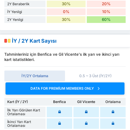
30%
20%
2Y Beraberlik
0%
10%
İY Yenilgi
30%
60%
2Y Yenilgi
İY / 2Y Kart Sayısı
Tahminleriniz için Benfica ve Gil Vicente's ilk yarı ve ikinci yarı
kart istatistikleri.
İY/2Y Ortalama
0.5 ~ 3 Üst (İY/2Y)
DATA FOR PREMIUM MEMBERS ONLY
Kart (İY / 2Y)
Benfica
Gil Vicente
Ortalama
İlk Yarı Görülen Kart
Ortalaması
İkinci Yarı Kart
Ortalaması