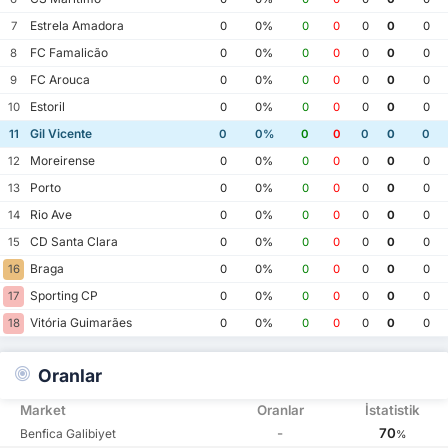
Estrela Amadora
7
0
0%
0
0
0
0
0
FC Famalicão
8
0
0%
0
0
0
0
0
FC Arouca
9
0
0%
0
0
0
0
0
Estoril
10
0
0%
0
0
0
0
0
Gil Vicente
11
0
0%
0
0
0
0
0
Moreirense
12
0
0%
0
0
0
0
0
Porto
13
0
0%
0
0
0
0
0
Rio Ave
14
0
0%
0
0
0
0
0
CD Santa Clara
15
0
0%
0
0
0
0
0
Braga
16
0
0%
0
0
0
0
0
Sporting CP
17
0
0%
0
0
0
0
0
Vitória Guimarães
18
0
0%
0
0
0
0
0
Oranlar
Market
Oranlar
İstatistik
-
70
Benfica Galibiyet
%