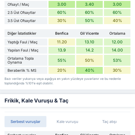
3.00
3.40
3.00
Ofsayt / Maç
60%
60%
60%
2.5 Üst Ofsaytlar
30%
50%
40%
3.5 Üst Ofsaytlar
Diğer İstatistikler
Benfica
Gil Vicente
Ortalama
11.20
13.10
12.00
Yaptığı Faul / Maç
13.9
14.2
14.00
Yapılan Faul / Maç
Ortalama Topla
55%
50%
53%
Oynama
20%
40%
30%
Beraberlik % MS
Bazı veriler yukarıya veya aşağıya en yakın yüzdeye yuvarlanır ve bu nedenle
toplandığında %101'e eşit olabilir.
Frikik, Kale Vuruşu & Taç
Serbest vuruşlar
Kale vuruşu
Taç atışı