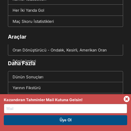
Her İki Yarıda Gol
Maç Skoru İstatistikleri
Araçlar
Oran Dönüştürücü - Ondalık, Kesirli, Amerikan Oran
Dönüşümleri
Daha Fazla
Dünün Sonuçları
Yarının Fikstürü
Futbol Data API(JSON)
Kazandıran Tahminler Mail Kutuna Gelsin!
Tahminler
English Site
PREMIUM ÜYE OL. HEMEN KAZAN