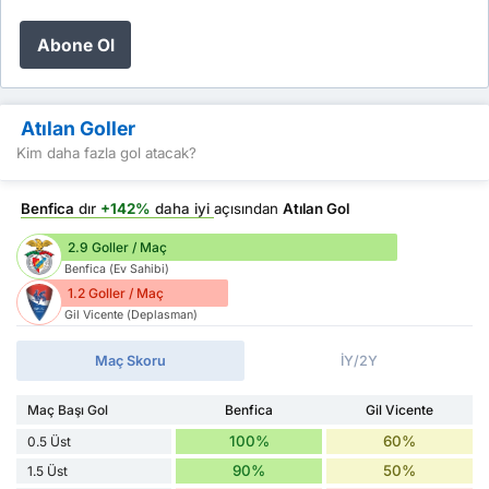
Abone Ol
Atılan Goller
Kim daha fazla gol atacak?
Benfica
dır
+142%
daha iyi
açısından
Atılan Gol
2.9 Goller / Maç
Benfica (Ev Sahibi)
1.2 Goller / Maç
Gil Vicente (Deplasman)
Maç Skoru
İY/2Y
Maç Başı Gol
Benfica
Gil Vicente
100%
60%
0.5 Üst
90%
50%
1.5 Üst