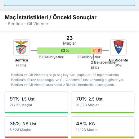
Maç İstatistikleri / Önceki Sonuçlar
- Benfica - Gil Vicente
23
Maçlar
83%
8%
9%
19 Galibiyetler
2 Galibiyetler
Benfica
Gil Vicente
2 Beraberlikler
(83%)
(9%)
(8%)
Benfica ve Gil Vicente's başa baş kayıtları, yaptıkları 23 toplantılarında
Benfica's 19 kez kazandığını ve Gil Vicente's 2 kez kazandığını gösteriyor.
Benfica ve Gil Vicente arasındaki 2 fikstürü beraberlikle sonuçlandı.
91%
70%
1.5 Üst
2.5 Üst
21 / 23 Maçlar
16 / 23 Maçlar
35%
48%
3.5 Üst
KG
8 / 23 Maçlar
11 / 23 Maçlar