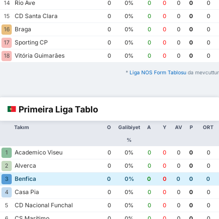
Rio Ave
14
0
0%
0
0
0
0
0
CD Santa Clara
15
0
0%
0
0
0
0
0
Braga
16
0
0%
0
0
0
0
0
Sporting CP
17
0
0%
0
0
0
0
0
Vitória Guimarães
18
0
0%
0
0
0
0
0
*
Liga NOS Form Tablosu
da mevcuttur
Primeira Liga Tablo
Takım
O
Galibiyet
A
Y
AV
P
ORT
%
Academico Viseu
1
0
0%
0
0
0
0
0
Alverca
2
0
0%
0
0
0
0
0
Benfica
3
0
0%
0
0
0
0
0
Casa Pia
4
0
0%
0
0
0
0
0
CD Nacional Funchal
5
0
0%
0
0
0
0
0
CS Marítimo
6
0
0%
0
0
0
0
0