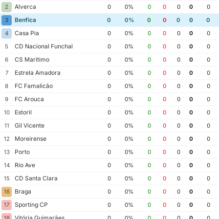
Alverca
2
0
0%
0
0
0
0
0
Benfica
3
0
0%
0
0
0
0
0
Casa Pia
4
0
0%
0
0
0
0
0
CD Nacional Funchal
5
0
0%
0
0
0
0
0
CS Marítimo
6
0
0%
0
0
0
0
0
Estrela Amadora
7
0
0%
0
0
0
0
0
FC Famalicão
8
0
0%
0
0
0
0
0
FC Arouca
9
0
0%
0
0
0
0
0
Estoril
10
0
0%
0
0
0
0
0
Gil Vicente
11
0
0%
0
0
0
0
0
Moreirense
12
0
0%
0
0
0
0
0
Porto
13
0
0%
0
0
0
0
0
Rio Ave
14
0
0%
0
0
0
0
0
CD Santa Clara
15
0
0%
0
0
0
0
0
Braga
16
0
0%
0
0
0
0
0
Sporting CP
17
0
0%
0
0
0
0
0
Vitória Guimarães
18
0
0%
0
0
0
0
0