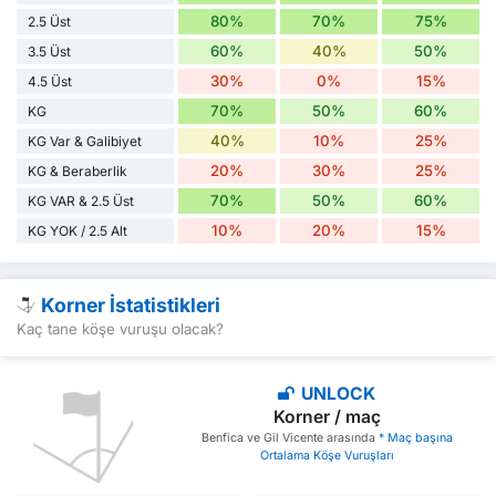
80%
70%
75%
2.5 Üst
60%
40%
50%
3.5 Üst
30%
0%
15%
4.5 Üst
70%
50%
60%
KG
40%
10%
25%
KG Var & Galibiyet
20%
30%
25%
KG & Beraberlik
70%
50%
60%
KG VAR & 2.5 Üst
10%
20%
15%
KG YOK / 2.5 Alt
Korner İstatistikleri
Kaç tane köşe vuruşu olacak?
UNLOCK
Korner / maç
Benfica ve Gil Vicente arasında
* Maç başına
Ortalama Köşe Vuruşları