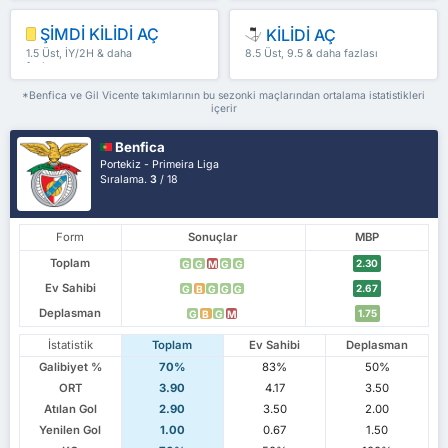
ŞİMDİ KİLİDİ AÇ
KİLİDİ AÇ
1.5 Üst, İY/2H & daha
8.5 Üst, 9.5 & daha fazlası
fazlası
*Benfica ve Gil Vicente takımlarının bu sezonki maçlarından ortalama istatistikleri
içerir
Benfica
Portekiz - Primeira Liga
Sıralama.
3
/ 18
Form
Sonuçlar
MBP
Toplam
2.30
G
G
M
G
G
Ev Sahibi
2.67
G
B
G
G
G
Deplasman
1.75
G
B
G
M
İstatistik
Toplam
Ev Sahibi
Deplasman
Galibiyet %
70%
83%
50%
ORT
3.90
4.17
3.50
Atılan Gol
2.90
3.50
2.00
Yenilen Gol
1.00
0.67
1.50