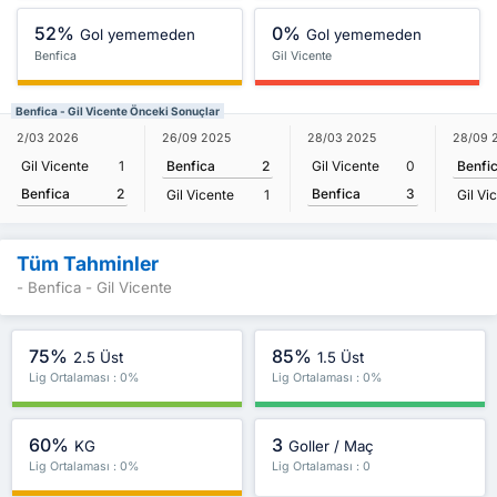
52%
0%
Gol yememeden
Gol yememeden
Benfica
Gil Vicente
Benfica - Gil Vicente Önceki Sonuçlar
2/03 2026
26/09 2025
28/03 2025
28/09 
Gil Vicente
1
Benfica
2
Gil Vicente
0
Benfi
Benfica
2
Benfica
3
Gil Vicente
1
Gil Vi
Tüm Tahminler
- Benfica - Gil Vicente
75%
85%
2.5 Üst
1.5 Üst
Lig Ortalaması : 0%
Lig Ortalaması : 0%
60%
3
KG
Goller / Maç
Lig Ortalaması : 0%
Lig Ortalaması : 0