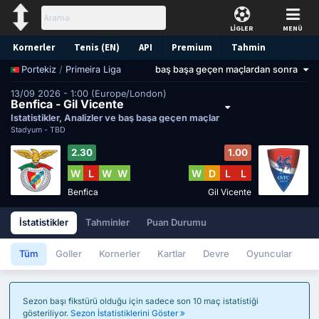
LİGLER
MENÜ
Kornerler
Tenis (EN)
API
Premium
Tahmin
/
Primeira Liga
baş başa geçen maçlardan sonra
Portekiz
13/09 2026 - 1:00 (Europe/London)
Benfica - Gil Vicente
İstatistikler, Analizler ve baş başa geçen maçlar
Stadyum -
TBD
2.30
1.00
W
L
W
W
W
D
L
L
Benfica
Gil Vicente
İstatistikler
Tahminler
Puan Durumu
Tüm
Goller
Kornerler
Kartlar
Devre
Oyuncular
Sezon başı fikstürü olduğu için sadece son 10 maç istatistiği
gösteriliyor.
Sezon İstatistiklerini Göster