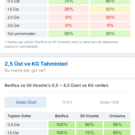
70%
80%
0.5 Üst
30%
50%
1.5 Üst
0%
20%
2.5 Üst
0%
0%
3.5 Üst
30%
20%
Gol yememeden
* Yenilen gol verileri Benfica ve Gil Vicente's hem iç saha hem de deplasman
maçlarını içermektedir.
2,5 Üst ve KG Tahminleri
Bu maçta kaç gol var?
Benfica ve Gil Vicente's 0,5 ~ 4,5 Üzeri ve KG verileri.
Goller (Üst)
İY/2Y
Goller (Alt)
Toplam Goller
Benfica
Gil Vicente
Ortalama
100%
90%
95%
0.5 Üst
100%
70%
85%
1.5 Üst