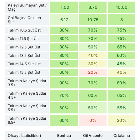
Kaleyi Bulmayan Şut /
11.00
8.70
10.00
Maç
Gol Başına Çekilen
6.17
10.75
8
Şut
80%
70%
75%
Takım 10.5 Şut Üst
80%
70%
75%
Takım 11.5 Şut Üst
80%
50%
65%
Takım 12.5 Şut Üst
80%
40%
60%
Takım 13.5 Şut Üst
60%
30%
45%
Takım 14.5 Şut Üst
60%
20%
40%
Takım 15.5 Şut Üst
Takımın Kaleye Şutları
90%
70%
80%
3.5+
Takımın Kaleye Şutları
70%
60%
65%
4.5+
Takımın Kaleye Şutları
60%
50%
55%
5.5+
Takımın Kaleye Şutları
60%
0%
30%
6.5+
Ofsayt İstatistikleri
Benfica
Gil Vicente
Ortalama