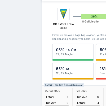
36%
8 Galibiyetler
GD Estoril Praia
(36%)
Estoril ve Rio Ave's başa baş kayıtları, yaptıkl
kez kazandığını gösteriyor. Estoril ve Rio Ave 
95%
59
1.5 Üst
21 / 22 Maçlar
13 /
55%
18
KG
12 / 22 Maçlar
Estor
Estoril - Rio Ave Önceki Sonuçlar
22/03 2026
1/11 2025
Estoril
1
Rio Ave
0
Rio Ave
2
Estoril
4