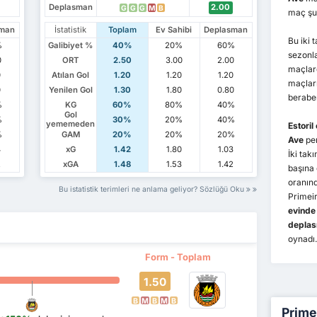
Deplasman
2.00
G
G
G
M
B
maç şu
sman
İstatistik
Toplam
Ev Sahibi
Deplasman
Bu iki 
%
Galibiyet %
40%
20%
60%
sezonl
0
ORT
2.50
3.00
2.00
maçla
0
Atılan Gol
1.20
1.20
1.20
maçlar
0
Yenilen Gol
1.30
1.80
0.80
beraber
%
KG
60%
80%
40%
Gol
%
30%
20%
40%
yememeden
Estoril
%
GAM
20%
20%
20%
Ave
pe
4
xG
1.42
1.80
1.03
İki ta
2
xGA
1.48
1.53
1.42
başına
oranınd
Bu istatistik terimleri ne anlama geliyor? Sözlüğü Oku
Primeir
evinde
depla
oynadı.
Form - Toplam
1.50
B
M
B
M
B
Primei