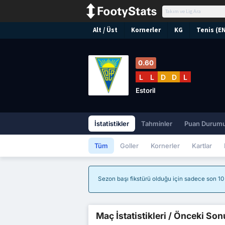
Alt / Üst
Kornerler
KG
Tenis (E
0.60
L
L
D
D
L
Estoril
İstatistikler
Tahminler
Puan Durum
Tüm
Goller
Kornerler
Kartlar
Sezon başı fikstürü olduğu için sadece son 10 m
Maç İstatistikleri / Önceki Son