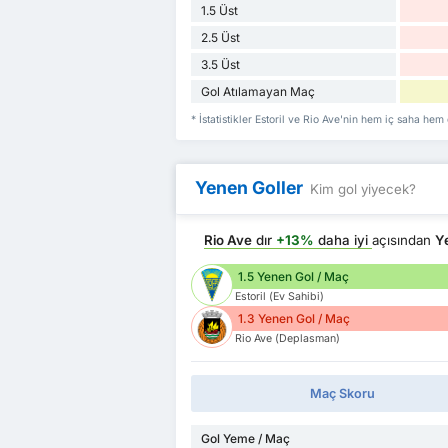
1.5 Üst
2.5 Üst
3.5 Üst
Gol Atılamayan Maç
* İstatistikler Estoril ve Rio Ave'nin hem iç saha hem
Yenen Goller
Kim gol yiyecek?
Rio Ave
dır
+13%
daha iyi
açısından
Y
1.5 Yenen Gol / Maç
Estoril (Ev Sahibi)
1.3 Yenen Gol / Maç
Rio Ave (Deplasman)
Maç Skoru
Gol Yeme / Maç