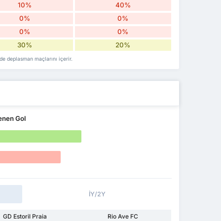
10%
40%
0%
0%
0%
0%
30%
20%
 de deplasman maçlarını içerir.
enen Gol
İY/2Y
GD Estoril Praia
Rio Ave FC