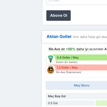
Abone Ol
Atılan Goller
Kim daha fazla gol ata
Rio Ave
dır
+50%
daha iyi
açısından
A
0.8 Goller / Maç
Estoril (Ev Sahibi)
1.2 Goller / Maç
Rio Ave (Deplasman)
Maç Skoru
Maç Başı Gol
0.5 Üst