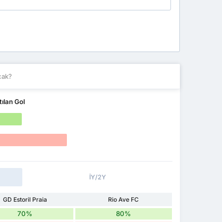
cak?
tılan Gol
İY/2Y
GD Estoril Praia
Rio Ave FC
70%
80%