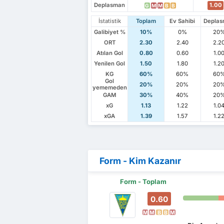
Deplasman
1.00
G
M
M
B
B
İstatistik
Toplam
Ev Sahibi
Depla
Galibiyet %
10%
0%
20
ORT
2.30
2.40
2.2
Atılan Gol
0.80
0.60
1.0
Yenilen Gol
1.50
1.80
1.2
KG
60%
60%
60
Gol
20%
20%
20
yememeden
GAM
30%
40%
20
xG
1.13
1.22
1.0
xGA
1.39
1.57
1.2
Form - Kim Kazanır
Form - Toplam
0.60
M
M
B
B
M