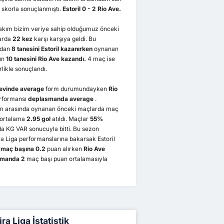
 skorla sonuçlanmıştı.
Estoril 0 - 2 Rio Ave.
takım bizim veriye sahip olduğumuz önceki
arda
22 kez
karşı karşıya geldi. Bu
rdan
8 tanesini Estoril kazanırken
oynanan
ın
10 tanesini Rio Ave kazandı.
4 maç ise
likle sonuçlandı.
evinde average
form durumundayken
Rio
rformansı
deplasmanda average
.
kım arasında oynanan önceki maçlarda maç
 ortalama
2.95 gol
atıldı. Maçlar
55%
a KG VAR sonucuyla bitti. Bu sezon
a Liga performanslarına bakarsak Estoril
 maç başına 0.2
puan alırken
Rio Ave
smanda 2
maç başı puan ortalamasıyla
ra Liga İstatistik