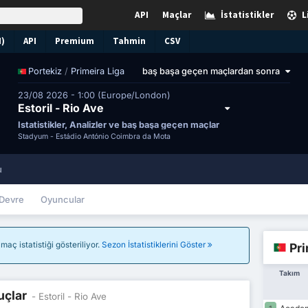
API
Maçlar
İstatistikler
L
N)
API
Premium
Tahmin
CSV
/
Primeira Liga
baş başa geçen maçlardan sonra
Portekiz
23/08 2026 - 1:00 (Europe/London)
Estoril - Rio Ave
İstatistikler, Analizler ve baş başa geçen maçlar
Stadyum -
Estádio António Coimbra da Mota
u
Devre
Oyuncular
aç istatistiği gösteriliyor.
Sezon İstatistiklerini Göster
Pri
Takım
uçlar
- Estoril - Rio Ave