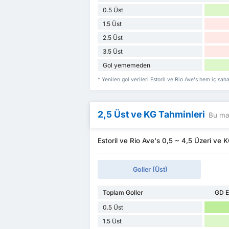
0.5 Üst
1.5 Üst
2.5 Üst
3.5 Üst
Gol yememeden
* Yenilen gol verileri Estoril ve Rio Ave's hem iç s
2,5 Üst ve KG Tahminleri
Bu maç
Estoril ve Rio Ave's 0,5 ~ 4,5 Üzeri ve KG
Goller (Üst)
Toplam Goller
GD E
0.5 Üst
1.5 Üst