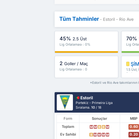
Tüm Tahminler
- Estoril - Rio Ave
45%
70%
2.5 Üst
Lig Ortalaması : 0%
Lig Ort
2
ŞİM
Goller / Maç
Lig Ortalaması : 0
1.5 Üst,
fazlası
*Estoril ve Rio Ave takımlarının 
Estoril
Portekiz - Primeira Liga
Sıralama.
10
/ 18
Form
Sonuçlar
MBP
Toplam
0.60
M
M
B
B
M
Ev Sahibi
0.20
B
M
M
M
M