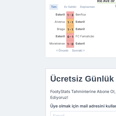
Rio Ave
dır
Tüm
Ev Sahibi
Deplasman
Estoril
Benfica
1 - 3
Alverca
Estoril
1 - 1
Braga
Estoril
1 - 1
Estoril
FC Famalicão
0 - 1
Moreirense
Estoril
1 - 0
Önceki
Sonraki
Ücretsiz Günlük
FootyStats Tahminlerine Abone Ol,
Ediyoruz!
Üye olmak için mail adresini kull