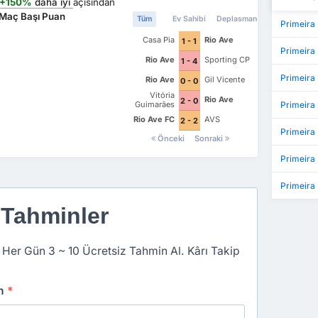
+150%
daha iyi
açısından
Maç Başı Puan
Tüm
Ev Sahibi
Deplasman
Primeira
Casa Pia
Rio Ave
1 - 1
Primeira 
Rio Ave
Sporting CP
1 - 4
Primeira 
Rio Ave
Gil Vicente
0 - 0
Vitória
Rio Ave
2 - 0
Guimarães
Primeira
Rio Ave FC
AVS
2 - 2
Primeira 
Önceki
Sonraki
Primeira 
Primeira
 Tahminler
 Her Gün 3 ~ 10 Ücretsiz Tahmin Al. Kârı Takip
an
*