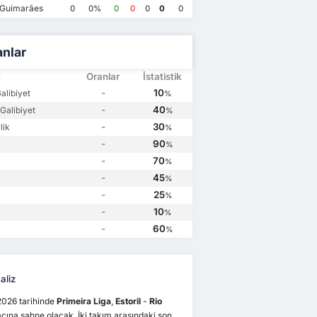
 Guimarães
0
0%
0
0
0
0
0
anlar
t
Oranlar
İstatistik
-
10
Galibiyet
%
-
40
Galibiyet
%
-
30
lik
%
-
90
%
-
70
%
-
45
%
-
25
%
-
10
%
-
60
%
aliz
2026 tarihinde
Primeira Liga
,
Estoril
-
Rio
ına sahne olacak. İki takım arasındaki son