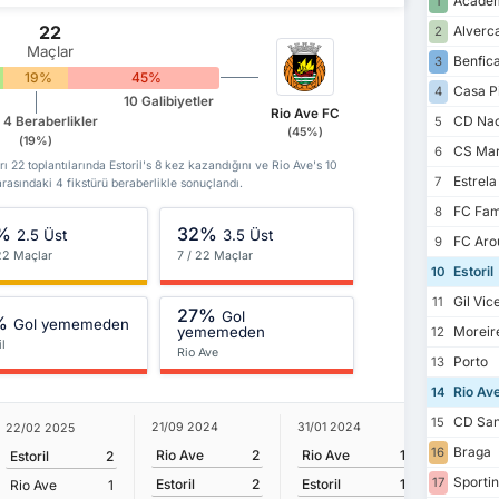
Academ
1
22
Alverc
2
Maçlar
Benfic
3
19%
45%
Casa P
4
10 Galibiyetler
Rio Ave FC
CD Nac
4 Beraberlikler
5
(45%)
(19%)
CS Mar
6
arı 22 toplantılarında Estoril's 8 kez kazandığını ve Rio Ave's 10
Estrel
7
arasındaki 4 fikstürü beraberlikle sonuçlandı.
FC Fam
8
%
32%
2.5 Üst
3.5 Üst
FC Aro
9
 22 Maçlar
7 / 22 Maçlar
Estoril
10
Gil Vic
11
27%
Gol
%
Gol yememeden
yememeden
Moreir
12
il
Rio Ave
Porto
13
Rio Av
14
CD San
15
21/09 2024
31/01 2024
22/02 2025
20/08 2
Braga
16
Rio Ave
2
Rio Ave
1
Estoril
2
Estoril
Sporti
17
Estoril
2
Estoril
1
Rio Ave
1
Rio Ave