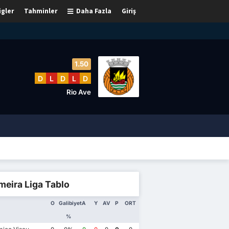
igler
Tahminler
Daha Fazla
Giriş
1.50
D
L
D
L
D
Rio Ave
meira Liga Tablo
O
Galibiyet
A
Y
AV
P
ORT
%