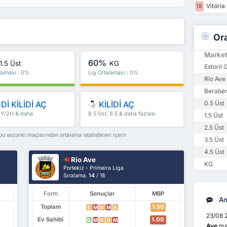
Vitória
18
Or
Marke
60%
1.5 Üst
KG
Estoril 
alaması : 0%
Lig Ortalaması : 0%
Rio Ave 
Beraber
Dİ KİLİDİ AÇ
KİLİDİ AÇ
0.5 Üst
 İY/2H & daha
8.5 Üst, 9.5 & daha fazlası
1.5 Üst
2.5 Üst
bu sezonki maçlarından ortalama istatistikleri içerir
3.5 Üst
4.5 Üst
Rio Ave
KG
Portekiz - Primeira Liga
Sıralama.
14
/ 18
Form
Sonuçlar
MBP
An
Toplam
1.50
B
M
B
M
B
23/08 
Ev Sahibi
1.00
G
M
B
B
M
Ave
maç