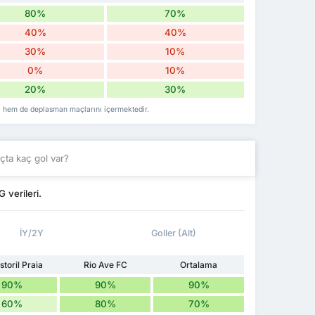
80%
70%
40%
40%
30%
10%
0%
10%
20%
30%
aha hem de deplasman maçlarını içermektedir.
ta kaç gol var?
 verileri.
İY/2Y
Goller (Alt)
storil Praia
Rio Ave FC
Ortalama
90%
90%
90%
60%
80%
70%