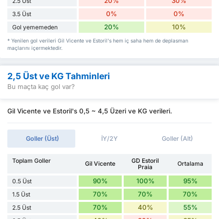
20%
30%
2.5 Üst
0%
0%
3.5 Üst
20%
10%
Gol yememeden
* Yenilen gol verileri Gil Vicente ve Estoril's hem iç saha hem de deplasman
maçlarını içermektedir.
2,5 Üst ve KG Tahminleri
Bu maçta kaç gol var?
Gil Vicente ve Estoril's 0,5 ~ 4,5 Üzeri ve KG verileri.
Goller (Üst)
İY/2Y
Goller (Alt)
Toplam Goller
GD Estoril
Gil Vicente
Ortalama
Praia
90%
100%
95%
0.5 Üst
70%
70%
70%
1.5 Üst
70%
40%
55%
2.5 Üst