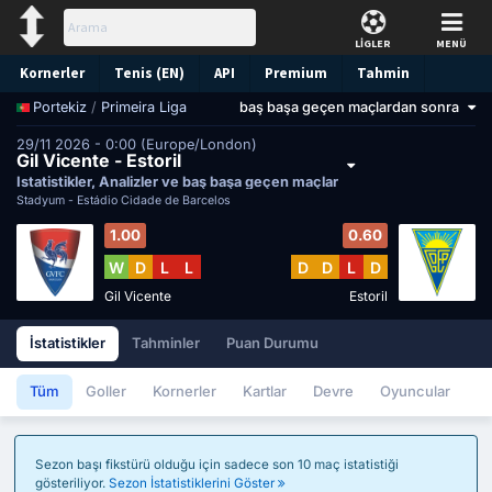
LİGLER
MENÜ
Kornerler
Tenis (EN)
API
Premium
Tahmin
/
Primeira Liga
baş başa geçen maçlardan sonra
Portekiz
29/11 2026 - 0:00 (Europe/London)
Gil Vicente - Estoril
İstatistikler, Analizler ve baş başa geçen maçlar
Stadyum -
Estádio Cidade de Barcelos
1.00
0.60
W
D
L
L
D
D
L
D
Gil Vicente
Estoril
İstatistikler
Tahminler
Puan Durumu
Tüm
Goller
Kornerler
Kartlar
Devre
Oyuncular
Sezon başı fikstürü olduğu için sadece son 10 maç istatistiği
gösteriliyor.
Sezon İstatistiklerini Göster