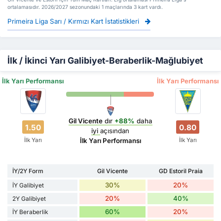
ortalamasıdır. 2026/2027 sezonundaki 1 maçlarında 3 kart vardı.
Primeira Liga Sarı / Kırmızı Kart İstatistikleri
İlk / İkinci Yarı Galibiyet-Beraberlik-Mağlubiyet
İlk Yarı Performansı
İlk Yarı Performansı
Gil Vicente
dır
+88%
daha
1.50
0.80
iyi
açısından
İlk Yarı
İlk Yarı
İlk Yarı Performansı
İY/2Y Form
Gil Vicente
GD Estoril Praia
30%
20%
İY Galibiyet
20%
40%
2Y Galibiyet
60%
20%
İY Beraberlik