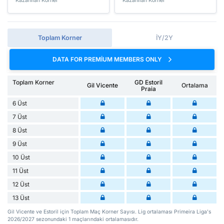
Kazanılan Korner
Kazanılan Korner
Toplam Korner
İY/2Y
DATA FOR PREMIUM MEMBERS ONLY
Toplam Korner
GD Estoril
Gil Vicente
Ortalama
Praia
6 Üst
7 Üst
8 Üst
9 Üst
10 Üst
11 Üst
12 Üst
13 Üst
Gil Vicente ve Estoril için Toplam Maç Korner Sayısı. Lig ortalaması Primeira Liga's
2026/2027 sezonundaki 1 maçlarındaki ortalamasıdır.