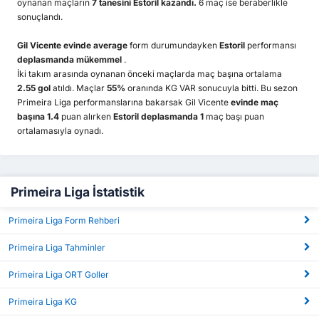
oynanan maçların
7 tanesini Estoril kazandı.
6 maç ise beraberlikle
sonuçlandı.
Gil Vicente
evinde average
form durumundayken
Estoril
performansı
deplasmanda mükemmel
.
İki takım arasında oynanan önceki maçlarda maç başına ortalama
2.55 gol
atıldı. Maçlar
55%
oranında KG VAR sonucuyla bitti. Bu sezon
Primeira Liga performanslarına bakarsak Gil Vicente
evinde maç
başına 1.4
puan alırken
Estoril deplasmanda 1
maç başı puan
ortalamasıyla oynadı.
Primeira Liga İstatistik
Primeira Liga Form Rehberi
Primeira Liga Tahminler
Primeira Liga ORT Goller
Primeira Liga KG