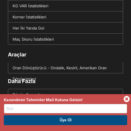
KG VAR İstatistikleri
Korner İstatistikleri
Her İki Yarıda Gol
Maç Skoru İstatistikleri
Araçlar
Oran Dönüştürücü - Ondalık, Kesirli, Amerikan Oran
Dönüşümleri
Daha Fazla
Dünün Sonuçları
Kazandıran Tahminler Mail Kutuna Gelsin!
Yarının Fikstürü
Futbol Data API(JSON)
PREMIUM ÜYE OL. HEMEN KAZAN
Tahminler