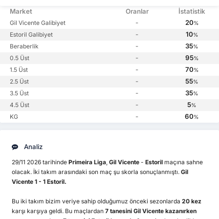
Market
Oranlar
İstatistik
-
20
Gil Vicente Galibiyet
%
-
10
Estoril Galibiyet
%
-
35
Beraberlik
%
-
95
0.5 Üst
%
-
70
1.5 Üst
%
-
55
2.5 Üst
%
-
35
3.5 Üst
%
-
5
4.5 Üst
%
-
60
KG
%
Analiz
29/11 2026 tarihinde
Primeira Liga
,
Gil Vicente
-
Estoril
maçına sahne
olacak. İki takım arasındaki son maç şu skorla sonuçlanmıştı.
Gil
Vicente 1 - 1 Estoril.
Bu iki takım bizim veriye sahip olduğumuz önceki sezonlarda
20 kez
karşı karşıya geldi. Bu maçlardan
7 tanesini Gil Vicente kazanırken