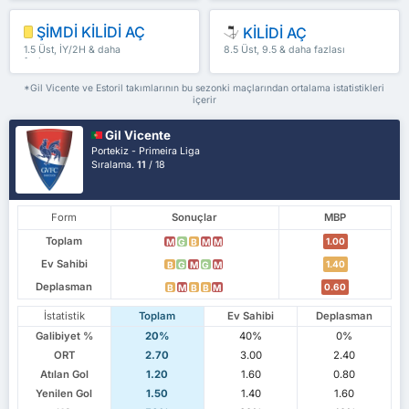
ŞİMDİ KİLİDİ AÇ
KİLİDİ AÇ
1.5 Üst, İY/2H & daha
8.5 Üst, 9.5 & daha fazlası
fazlası
*Gil Vicente ve Estoril takımlarının bu sezonki maçlarından ortalama istatistikleri
içerir
Gil Vicente
Portekiz - Primeira Liga
Sıralama.
11
/ 18
Form
Sonuçlar
MBP
Toplam
1.00
M
G
B
M
M
Ev Sahibi
1.40
B
G
M
G
M
Deplasman
0.60
B
M
B
B
M
İstatistik
Toplam
Ev Sahibi
Deplasman
Galibiyet %
20%
40%
0%
ORT
2.70
3.00
2.40
Atılan Gol
1.20
1.60
0.80
Yenilen Gol
1.50
1.40
1.60