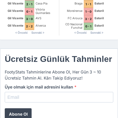
Gil Vicente
Casa Pia
Braga
Estoril
2 - 1
1 - 1
Vitória
Gil Vicente
Moreirense
Estoril
0 - 1
1 - 0
Guimarães
Gil Vicente
AVS
FC Arouca
Estoril
3 - 0
3 - 2
CD Nacional
Gil Vicente
Alverca
Estoril
2 - 2
0 - 1
Funchal
Önceki
Sonraki
Önceki
Sonraki
Ücretsiz Günlük Tahminler
FootyStats Tahminlerine Abone Ol, Her Gün 3 ~ 10
Ücretsiz Tahmin Al. Kârı Takip Ediyoruz!
Üye olmak için mail adresini kullan
*
Abone Ol