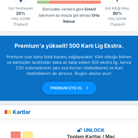
Gol Yenmeyen
Gol Attığı Maç
Elimizdeki verilere göre
Estoril
20%
80%
takımının bu maçta gol atması
Orta
maç içinde
maç içinde
İhtimal
(Toplam)
(Toplam)
Premium'a yükselt! 500 Karlı Lig Ekstra.
Premium size daha fazla kazanç sağlayacaktır. Kârlı olduğu bilinen
ve bahisçiler tarafından daha az takip edilen 500 ekstra lig. Ayrıca
CSV indirmelerinin yanı sıra Korner istatistiklerini ve Kart
istatistiklerini de alırsınız. Bugün abone olun!
PREMIUM ÜYE OL
Kartlar
UNLOCK
Toplam Kartlar / Maç