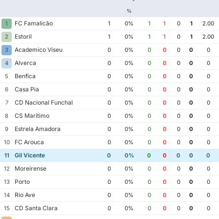
%
FC Famalicão
1
1
0%
1
1
0
1
2.00
Estoril
2
1
0%
1
1
0
1
2.00
Academico Viseu
3
0
0%
0
0
0
0
0
Alverca
4
0
0%
0
0
0
0
0
Benfica
5
0
0%
0
0
0
0
0
Casa Pia
6
0
0%
0
0
0
0
0
CD Nacional Funchal
7
0
0%
0
0
0
0
0
CS Marítimo
8
0
0%
0
0
0
0
0
Estrela Amadora
9
0
0%
0
0
0
0
0
FC Arouca
10
0
0%
0
0
0
0
0
Gil Vicente
11
0
0%
0
0
0
0
0
Moreirense
12
0
0%
0
0
0
0
0
Porto
13
0
0%
0
0
0
0
0
Rio Ave
14
0
0%
0
0
0
0
0
CD Santa Clara
15
0
0%
0
0
0
0
0