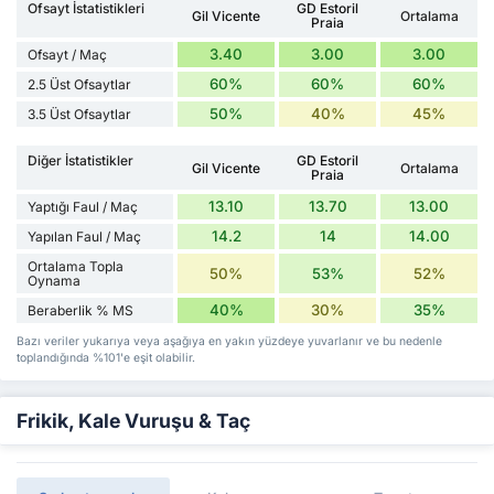
Ofsayt İstatistikleri
GD Estoril
Gil Vicente
Ortalama
Praia
3.40
3.00
3.00
Ofsayt / Maç
60%
60%
60%
2.5 Üst Ofsaytlar
50%
40%
45%
3.5 Üst Ofsaytlar
Diğer İstatistikler
GD Estoril
Gil Vicente
Ortalama
Praia
13.10
13.70
13.00
Yaptığı Faul / Maç
14.2
14
14.00
Yapılan Faul / Maç
Ortalama Topla
50%
53%
52%
Oynama
40%
30%
35%
Beraberlik % MS
Bazı veriler yukarıya veya aşağıya en yakın yüzdeye yuvarlanır ve bu nedenle
toplandığında %101'e eşit olabilir.
Frikik, Kale Vuruşu & Taç