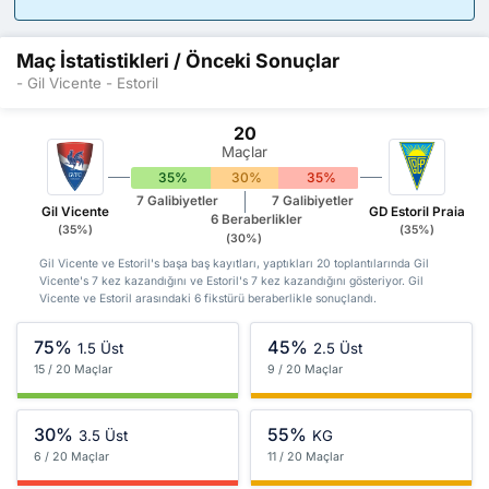
Maç İstatistikleri / Önceki Sonuçlar
- Gil Vicente - Estoril
20
Maçlar
35%
30%
35%
7 Galibiyetler
7 Galibiyetler
Gil Vicente
GD Estoril Praia
6 Beraberlikler
(35%)
(35%)
(30%)
Gil Vicente ve Estoril's başa baş kayıtları, yaptıkları 20 toplantılarında Gil
Vicente's 7 kez kazandığını ve Estoril's 7 kez kazandığını gösteriyor. Gil
Vicente ve Estoril arasındaki 6 fikstürü beraberlikle sonuçlandı.
75%
45%
1.5 Üst
2.5 Üst
15 / 20 Maçlar
9 / 20 Maçlar
30%
55%
3.5 Üst
KG
6 / 20 Maçlar
11 / 20 Maçlar