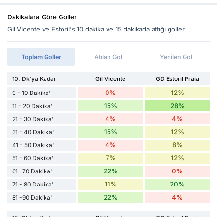
Dakikalara Göre Goller
Gil Vicente ve Estoril's 10 dakika ve 15 dakikada attığı goller.
Toplam Goller
Atılan Gol
Yenilen Gol
10. Dk'ya Kadar
Gil Vicente
GD Estoril Praia
0%
12%
0 - 10 Dakika'
15%
28%
11 - 20 Dakika'
4%
4%
21 - 30 Dakika'
15%
12%
31 - 40 Dakika'
4%
8%
41 - 50 Dakika'
7%
12%
51 - 60 Dakika'
22%
0%
61 -70 Dakika'
11%
20%
71 - 80 Dakika'
22%
4%
81 -90 Dakika'