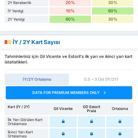
20%
30%
2Y Beraberlik
10%
60%
İY Yenilgi
60%
30%
2Y Yenilgi
İY / 2Y Kart Sayısı
Tahminleriniz için Gil Vicente ve Estoril's ilk yarı ve ikinci yarı kart
istatistikleri.
İY/2Y Ortalama
0.5 ~ 3 Üst (İY/2Y)
DATA FOR PREMIUM MEMBERS ONLY
Kart (İY / 2Y)
GD Estoril
Gil Vicente
Ortalama
Praia
İlk Yarı Görülen Kart
Ortalaması
İkinci Yarı Kart
Ortalaması