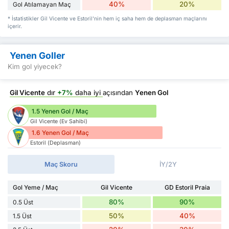
40%
20%
Gol Atılamayan Maç
* İstatistikler Gil Vicente ve Estoril'nin hem iç saha hem de deplasman maçlarını
içerir.
Yenen Goller
Kim gol yiyecek?
Gil Vicente
dır
+7%
daha iyi
açısından
Yenen Gol
1.5 Yenen Gol / Maç
Gil Vicente (Ev Sahibi)
1.6 Yenen Gol / Maç
Estoril (Deplasman)
Maç Skoru
İY/2Y
Gol Yeme / Maç
Gil Vicente
GD Estoril Praia
80%
90%
0.5 Üst
50%
40%
1.5 Üst