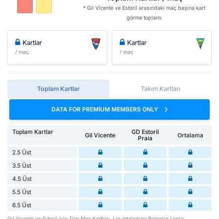
* Gil Vicente ve Estoril arasındaki maç başına kart
görme toplamı
Kartlar
Kartlar
/ maç
/ maç
Toplam Kartlar
Takım Kartları
DATA FOR PREMIUM MEMBERS ONLY
Toplam Kartlar
GD Estoril
Gil Vicente
Ortalama
Praia
2.5 Üst
3.5 Üst
4.5 Üst
5.5 Üst
6.5 Üst
Gil Vicente ve Estoril için Tüm Maç Kartları. Lig ortalaması Primeira Liga's