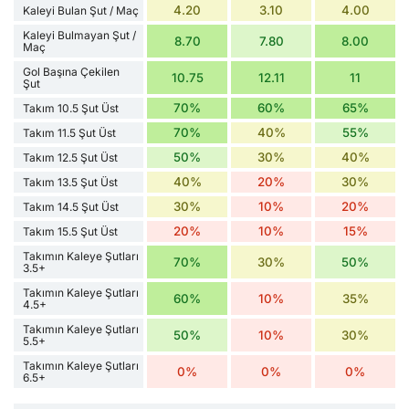
4.20
3.10
4.00
Kaleyi Bulan Şut / Maç
Kaleyi Bulmayan Şut /
8.70
7.80
8.00
Maç
Gol Başına Çekilen
10.75
12.11
11
Şut
70%
60%
65%
Takım 10.5 Şut Üst
70%
40%
55%
Takım 11.5 Şut Üst
50%
30%
40%
Takım 12.5 Şut Üst
40%
20%
30%
Takım 13.5 Şut Üst
30%
10%
20%
Takım 14.5 Şut Üst
20%
10%
15%
Takım 15.5 Şut Üst
Takımın Kaleye Şutları
70%
30%
50%
3.5+
Takımın Kaleye Şutları
60%
10%
35%
4.5+
Takımın Kaleye Şutları
50%
10%
30%
5.5+
Takımın Kaleye Şutları
0%
0%
0%
6.5+