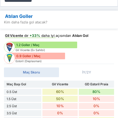
Atılan Goller
Kim daha fazla gol atacak?
Gil Vicente
dır
+33%
daha iyi
açısından
Atılan Gol
1.2 Goller / Maç
Gil Vicente (Ev Sahibi)
0.9 Goller / Maç
Estoril (Deplasman)
Maç Skoru
İY/2Y
Maç Başı Gol
Gil Vicente
GD Estoril Praia
60%
80%
0.5 Üst
50%
10%
1.5 Üst
10%
0%
2.5 Üst
0%
0%
3.5 Üst