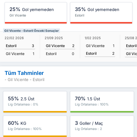
25%
35%
Gol yememeden
Gol yememeden
Gil Vicente
Estoril
Gil Vicente - Estoril Önceki Sonuçlar
25/08 
22/02 2026
21/09 2025
1/02 2025
Estoril
Estoril
3
Gil Vicente
2
Gil Vicente
1
Estoril
2
Gil Vi
Gil Vicente
1
Estoril
0
Tüm Tahminler
- Gil Vicente - Estoril
55%
70%
2.5 Üst
1.5 Üst
Lig Ortalaması : 0%
Lig Ortalaması : 100%
60%
3
KG
Goller / Maç
Lig Ortalaması : 100%
Lig Ortalaması : 2