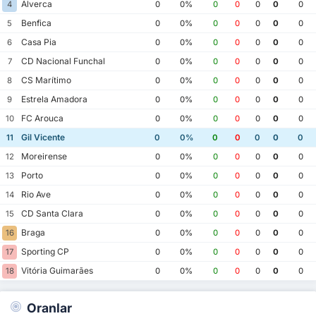
Alverca
4
0
0%
0
0
0
0
0
Benfica
5
0
0%
0
0
0
0
0
Casa Pia
6
0
0%
0
0
0
0
0
CD Nacional Funchal
7
0
0%
0
0
0
0
0
CS Marítimo
8
0
0%
0
0
0
0
0
Estrela Amadora
9
0
0%
0
0
0
0
0
FC Arouca
10
0
0%
0
0
0
0
0
Gil Vicente
11
0
0%
0
0
0
0
0
Moreirense
12
0
0%
0
0
0
0
0
Porto
13
0
0%
0
0
0
0
0
Rio Ave
14
0
0%
0
0
0
0
0
CD Santa Clara
15
0
0%
0
0
0
0
0
Braga
16
0
0%
0
0
0
0
0
Sporting CP
17
0
0%
0
0
0
0
0
Vitória Guimarães
18
0
0%
0
0
0
0
0
Oranlar