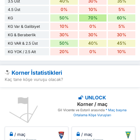
40%
30%
35%
3.5 Üst
0%
10%
5%
4.5 Üst
50%
70%
60%
KG
10%
0%
5%
KG Var & Galibiyet
30%
30%
30%
KG & Beraberlik
50%
40%
45%
KG VAR & 2.5 Üst
20%
0%
10%
KG YOK / 2.5 Alt
Korner İstatistikleri
Kaç tane köşe vuruşu olacak?
UNLOCK
Korner / maç
Gil Vicente ve Estoril arasında
* Maç başına
Ortalama Köşe Vuruşları
/ maç
/ maç