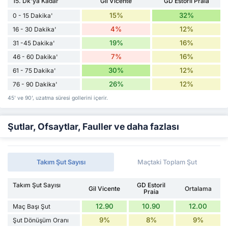
15. Dk'ya Kadar
Gil Vicente
GD Estoril Praia
15%
32%
0 - 15 Dakika'
4%
12%
16 - 30 Dakika'
19%
16%
31 -45 Dakika'
7%
16%
46 - 60 Dakika'
30%
12%
61 - 75 Dakika'
26%
12%
76 - 90 Dakika'
45' ve 90', uzatma süresi gollerini içerir.
Şutlar, Ofsaytlar, Fauller ve daha fazlası
Takım Şut Sayısı
Maçtaki Toplam Şut
Takım Şut Sayısı
GD Estoril
Gil Vicente
Ortalama
Praia
12.90
10.90
12.00
Maç Başı Şut
9%
8%
9%
Şut Dönüşüm Oranı