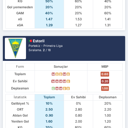
KG
50%
60%
40%
Gol yememeden
20%
20%
20%
GAM
40%
20%
60%
xG
1.47
1.53
1.41
xGA
1.29
1.27
1.31
Estoril
Portekiz - Primeira Liga
Sıralama.
2
/ 18
Form
Sonuçlar
MBP
Toplam
0.60
M
B
B
M
B
Ev Sahibi
0.20
M
M
M
M
B
Deplasman
1.00
G
M
M
B
B
İstatistik
Toplam
Ev Sahibi
Deplasman
Galibiyet %
10%
0%
20%
ORT
2.50
2.80
2.20
Atılan Gol
0.90
0.80
1.00
Yenilen Gol
1.60
2.00
1.20
KG
70%
80%
60%