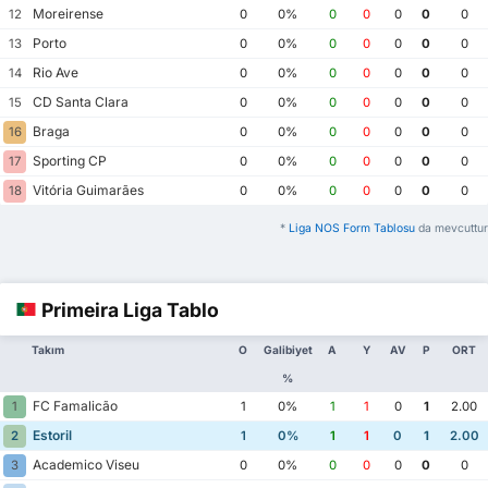
Moreirense
12
0
0%
0
0
0
0
0
Porto
13
0
0%
0
0
0
0
0
Rio Ave
14
0
0%
0
0
0
0
0
CD Santa Clara
15
0
0%
0
0
0
0
0
Braga
16
0
0%
0
0
0
0
0
Sporting CP
17
0
0%
0
0
0
0
0
Vitória Guimarães
18
0
0%
0
0
0
0
0
*
Liga NOS Form Tablosu
da mevcuttur
Primeira Liga Tablo
Takım
O
Galibiyet
A
Y
AV
P
ORT
%
FC Famalicão
1
1
0%
1
1
0
1
2.00
Estoril
2
1
0%
1
1
0
1
2.00
Academico Viseu
3
0
0%
0
0
0
0
0