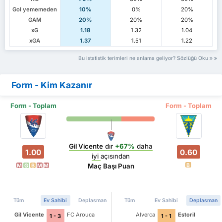
Gol yememeden
10%
0%
20%
GAM
20%
20%
20%
xG
1.18
1.32
1.04
xGA
1.37
1.51
1.22
Bu istatistik terimleri ne anlama geliyor? Sözlüğü Oku
Form - Kim Kazanır
Form - Toplam
Form - Toplam
Gil Vicente
dır
+67%
daha
1.00
0.60
iyi
açısından
B
Maç Başı Puan
M
G
B
M
M
Tüm
Ev Sahibi
Deplasman
Tüm
Ev Sahibi
Deplasman
Gil Vicente
FC Arouca
Alverca
Estoril
1 - 3
1 - 1