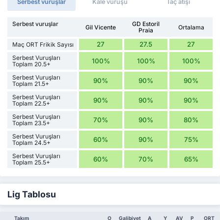
Serbest vuruşlar
Kale vuruşu
Taç atışı
Serbest vuruşlar
GD Estoril
Gil Vicente
Ortalama
Praia
27
27.5
27
Maç ORT Frikik Sayısı
Serbest Vuruşları
100%
100%
100%
Toplam 20.5+
Serbest Vuruşları
90%
90%
90%
Toplam 21.5+
Serbest Vuruşları
90%
90%
90%
Toplam 22.5+
Serbest Vuruşları
70%
90%
80%
Toplam 23.5+
Serbest Vuruşları
60%
90%
75%
Toplam 24.5+
Serbest Vuruşları
60%
70%
65%
Toplam 25.5+
Lig Tablosu
Takım
O
Galibiyet
A
Y
AV
P
ORT