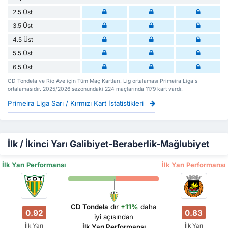
2.5 Üst
3.5 Üst
4.5 Üst
5.5 Üst
6.5 Üst
CD Tondela ve Rio Ave için Tüm Maç Kartları. Lig ortalaması Primeira Liga's
ortalamasıdır. 2025/2026 sezonundaki 224 maçlarında 1179 kart vardı.
Primeira Liga Sarı / Kırmızı Kart İstatistikleri
İlk / İkinci Yarı Galibiyet-Beraberlik-Mağlubiyet
İlk Yarı Performansı
İlk Yarı Performansı
CD Tondela
dır
+11%
daha
0.92
0.83
iyi
açısından
İlk Yarı
İlk Yarı
İlk Yarı Performansı