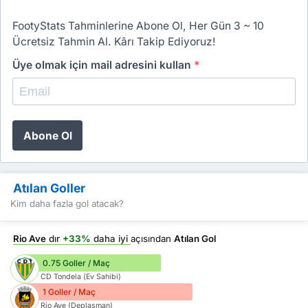
FootyStats Tahminlerine Abone Ol, Her Gün 3 ~ 10
Ücretsiz Tahmin Al. Kârı Takip Ediyoruz!
Üye olmak için mail adresini kullan
*
Abone Ol
Atılan Goller
Kim daha fazla gol atacak?
Rio Ave
dır
+33%
daha iyi
açısından
Atılan Gol
0.75 Goller / Maç
CD Tondela (Ev Sahibi)
1 Goller / Maç
Rio Ave (Deplasman)