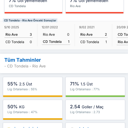
7%
7%
Gol yememeden
Gol yememeden
CD Tondela
Rio Ave
CD Tondela - Rio Ave Önceki Sonuçlar
20/09 
5/10 2025
12/01 2022
9/02 2021
CD To
Rio Ave
3
Rio Ave
0
Rio Ave
2
CD Tondela
1
Rio A
CD Tondela
0
CD Tondela
1
Tüm Tahminler
- CD Tondela - Rio Ave
55%
71%
2.5 Üst
1.5 Üst
Lig Ortalaması : 55%
Lig Ortalaması : 77%
50%
2.54
KG
Goller / Maç
Lig Ortalaması : 47%
Lig Ortalaması : 2.73