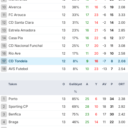
Alverca
10
13
38%
11
16
-5
19
2.08
FC Arouca
11
12
33%
17
23
-6
15
3.33
CD Santa Clara
12
13
31%
12
14
-2
14
2.00
Estrela Amadora
13
13
23%
16
21
-5
14
2.85
Casa Pia
14
12
17%
16
22
-6
12
3.17
CD Nacional Funchal
15
12
25%
17
20
-3
11
3.08
Rio Ave
16
12
17%
11
20
-9
10
2.58
CD Tondela
17
12
8%
9
16
-7
8
2.08
AVS Futebol
18
13
8%
10
23
-13
7
2.54
Takım
O
Galibiyet
A
Y
AV
P
ORT
%
Porto
1
13
85%
25
6
19
34
2.38
Sporting CP
2
13
69%
28
10
18
31
2.92
Benfica
3
12
75%
23
6
17
30
2.42
Braga
4
13
46%
25
14
11
22
3.00