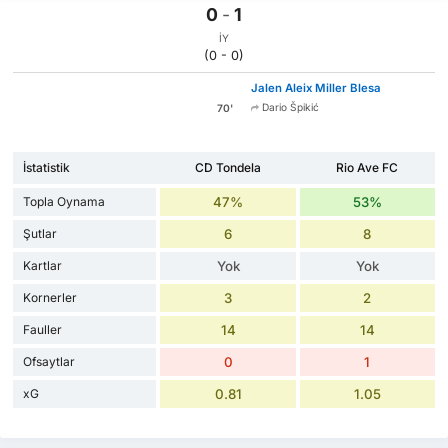
0
-
1
İY
(0 - 0)
Jalen Aleix Miller Blesa
Dario Špikić
70'
İstatistik
CD Tondela
Rio Ave FC
Topla Oynama
47%
53%
Şutlar
6
8
Kartlar
Yok
Yok
Kornerler
3
2
Fauller
14
14
Ofsaytlar
0
1
xG
0.81
1.05