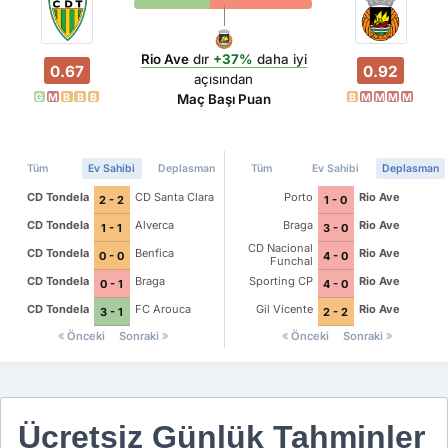
Rio Ave
dır
+37%
daha iyi
0.67
0.92
açısından
G
M
B
B
B
B
M
M
M
M
Maç Başı Puan
Tüm
Ev Sahibi
Deplasman
Tüm
Ev Sahibi
Deplasman
CD Tondela
CD Santa Clara
Porto
Rio Ave
2 - 2
1 - 0
CD Tondela
Alverca
Braga
Rio Ave
1 - 1
3 - 0
CD Nacional
CD Tondela
Benfica
Rio Ave
0 - 0
4 - 0
Funchal
CD Tondela
Braga
Sporting CP
Rio Ave
0 - 1
4 - 0
CD Tondela
FC Arouca
Gil Vicente
Rio Ave
3 - 1
2 - 2
Önceki
Sonraki
Önceki
Sonraki
Ücretsiz Günlük Tahminler