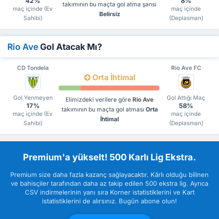
42%
8%
takımının bu maçta gol atma şansı
maç içinde (Ev
maç içinde
Belirsiz
Sahibi)
(Deplasman)
Rio Ave
Gol Atacak Mı?
CD Tondela
Rio Ave FC
Orta İhtimal
Gol Yenmeyen
Gol Attığı Maç
Elimizdeki verilere göre
Rio Ave
17%
58%
takımının bu maçta gol atması
Orta
maç içinde (Ev
maç içinde
İhtimal
Sahibi)
(Deplasman)
Premium'a yükselt! 500 Karlı Lig Ekstra.
Premium size daha fazla kazanç sağlayacaktır. Kârlı olduğu bilinen
ve bahisçiler tarafından daha az takip edilen 500 ekstra lig. Ayrıca
CSV indirmelerinin yanı sıra Korner istatistiklerini ve Kart
istatistiklerini de alırsınız. Bugün abone olun!