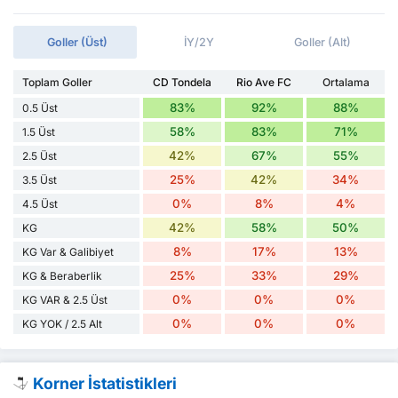
Goller (Üst)
İY/2Y
Goller (Alt)
Toplam Goller
CD Tondela
Rio Ave FC
Ortalama
83%
92%
88%
0.5 Üst
58%
83%
71%
1.5 Üst
42%
67%
55%
2.5 Üst
25%
42%
34%
3.5 Üst
0%
8%
4%
4.5 Üst
42%
58%
50%
KG
8%
17%
13%
KG Var & Galibiyet
25%
33%
29%
KG & Beraberlik
0%
0%
0%
KG VAR & 2.5 Üst
0%
0%
0%
KG YOK / 2.5 Alt
Korner İstatistikleri