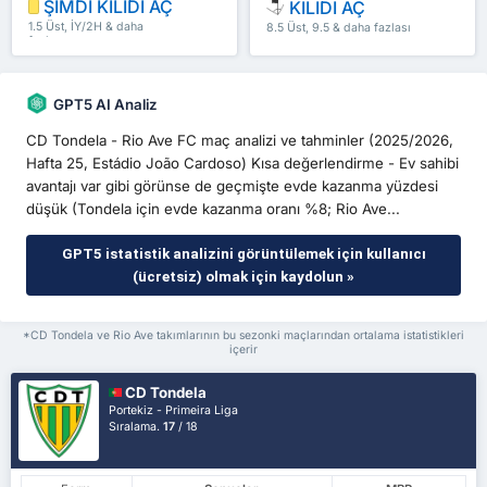
ŞİMDİ KİLİDİ AÇ
KİLİDİ AÇ
1.5 Üst, İY/2H & daha
8.5 Üst, 9.5 & daha fazlası
fazlası
GPT5 AI Analiz
CD Tondela - Rio Ave FC maç analizi ve tahminler (2025/2026,
Hafta 25, Estádio João Cardoso) Kısa değerlendirme - Ev sahibi
avantajı var gibi görünse de geçmişte evde kazanma yüzdesi
düşük (Tondela için evde kazanma oranı %8; Rio Ave...
GPT5 istatistik analizini görüntülemek için kullanıcı
(ücretsiz) olmak için kaydolun »
*CD Tondela ve Rio Ave takımlarının bu sezonki maçlarından ortalama istatistikleri
içerir
CD Tondela
Portekiz - Primeira Liga
Sıralama.
17
/ 18