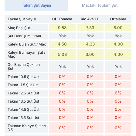
Takım Şut Sayısı
Maçtaki Toplam Şut
Takım Şut Sayısı
CD Tondela
Rio Ave FC
Ortalama
9.58
7.33
8.00
Maç Başı Şut
Yok
Yok
Yok
Şut Dönüşüm Oranı
4.50
4.33
4.00
Kaleyi Bulan Şut / Maç
Kaleyi Bulmayan Şut /
5.08
3.00
4.00
Maç
Gol Başına Çekilen
Yok
Yok
Yok
Şut
0%
0%
0%
Takım 10.5 Şut Üst
0%
0%
0%
Takım 11.5 Şut Üst
0%
0%
0%
Takım 12.5 Şut Üst
0%
0%
0%
Takım 13.5 Şut Üst
0%
0%
0%
Takım 14.5 Şut Üst
0%
0%
0%
Takım 15.5 Şut Üst
Takımın Kaleye Şutları
0%
0%
0%
3.5+