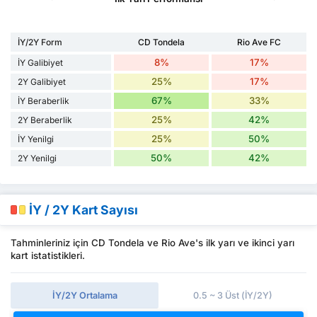
İY/2Y Form
CD Tondela
Rio Ave FC
8%
17%
İY Galibiyet
25%
17%
2Y Galibiyet
67%
33%
İY Beraberlik
25%
42%
2Y Beraberlik
25%
50%
İY Yenilgi
50%
42%
2Y Yenilgi
İY / 2Y Kart Sayısı
Tahminleriniz için CD Tondela ve Rio Ave's ilk yarı ve ikinci yarı
kart istatistikleri.
İY/2Y Ortalama
0.5 ~ 3 Üst (İY/2Y)