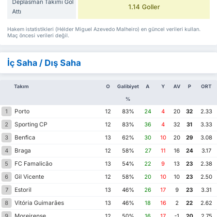
Deplasman Takımı Gol
1.14 Goller
Attı
Hakem istatistikleri (Hélder Miguel Azevedo Malheiro) en güncel verileri kullan.
Maç öncesi verileri değil.
İç Saha / Dış Saha
Takım
O
Galibiyet
A
Y
AV
P
ORT
%
Porto
1
12
83%
24
4
20
32
2.33
Sporting CP
2
12
83%
36
4
32
31
3.33
Benfica
3
13
62%
30
10
20
29
3.08
Braga
4
12
58%
27
11
16
24
3.17
FC Famalicão
5
13
54%
22
9
13
23
2.38
Gil Vicente
6
12
58%
20
10
10
23
2.50
Estoril
7
13
46%
26
17
9
23
3.31
Vitória Guimarães
8
13
46%
18
16
2
22
2.62
Moreirense
9
12
50%
16
17
-1
20
2.75