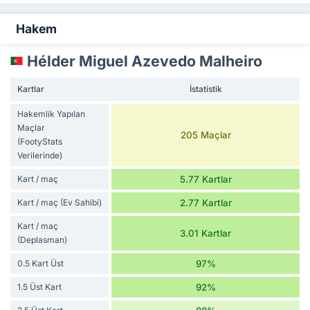
Hakem
Hélder Miguel Azevedo Malheiro
Kartlar
İstatistik
Hakemlik Yapılan
Maçlar
205 Maçlar
(FootyStats
Verilerinde)
Kart / maç
5.77 Kartlar
Kart / maç (Ev Sahibi)
2.77 Kartlar
Kart / maç
3.01 Kartlar
(Deplasman)
0.5 Kart Üst
97%
1.5 Üst Kart
92%