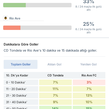
33%
8 / 24 maçta ilk golü
attı
Rio Ave
25%
6 / 24 maçta ilk golü
attı
Dakikalara Göre Goller
CD Tondela ve Rio Ave's 10 dakika ve 15 dakikada attığı goller.
Toplam Goller
Atılan Gol
Yenilen Gol
10. Dk'ya Kadar
CD Tondela
Rio Ave FC
7%
3%
0 - 10 Dakika'
11%
7%
11 - 20 Dakika'
7%
13%
21 - 30 Dakika'
9%
10%
31 - 40 Dakika'
14%
15%
41 - 50 Dakika'