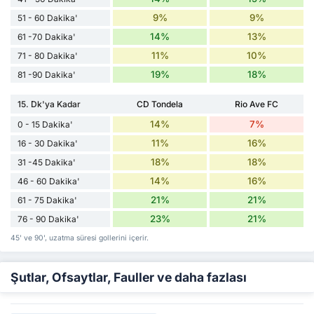
9%
9%
51 - 60 Dakika'
14%
13%
61 -70 Dakika'
11%
10%
71 - 80 Dakika'
19%
18%
81 -90 Dakika'
15. Dk'ya Kadar
CD Tondela
Rio Ave FC
14%
7%
0 - 15 Dakika'
11%
16%
16 - 30 Dakika'
18%
18%
31 -45 Dakika'
14%
16%
46 - 60 Dakika'
21%
21%
61 - 75 Dakika'
23%
21%
76 - 90 Dakika'
45' ve 90', uzatma süresi gollerini içerir.
Şutlar, Ofsaytlar, Fauller ve daha fazlası