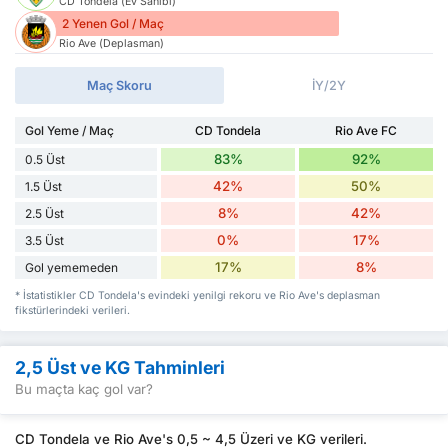
CD Tondela (Ev Sahibi)
2 Yenen Gol / Maç
Rio Ave (Deplasman)
Maç Skoru
İY/2Y
Gol Yeme / Maç
CD Tondela
Rio Ave FC
83%
92%
0.5 Üst
42%
50%
1.5 Üst
8%
42%
2.5 Üst
0%
17%
3.5 Üst
17%
8%
Gol yememeden
* İstatistikler CD Tondela's evindeki yenilgi rekoru ve Rio Ave's deplasman
fikstürlerindeki verileri.
2,5 Üst ve KG Tahminleri
Bu maçta kaç gol var?
CD Tondela ve Rio Ave's 0,5 ~ 4,5 Üzeri ve KG verileri.