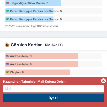
Tiago Miguel Silva Manso 7
Pedro Henryque Pereira dos Santos 6
Pedro Henryque Pereira dos Santos 6
2025/26 sezonundan Liga NOS istatistikleri
Görülen Kartlar
-
Rio Ave FC
Andreas Ndoj 9
Andreas Ndoj 9
Clayton 8
Clayton 8
Kazandıran Tahminler Mail Kutuna Gelsin!
Francisco Petrasso 7
Francisco Petrasso 7
PREMIUM ÜYE OL. HEMEN KAZAN
2025/26 sezonundan Liga NOS istatistikleri