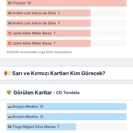
Clayton 10
André Luiz Inácio da Silva 7
André Luiz Inácio da Silva 7
Jalen Aleix Miller Blesa 7
Jalen Aleix Miller Blesa 7
2025/26 sezonundan Liga NOS istatistikleri
Sarı ve Kırmızı Kartları Kim Görecek?
Görülen Kartlar
-
CD Tondela
Brayan Medina 12
Brayan Medina 12
Tiago Miguel Silva Manso 7