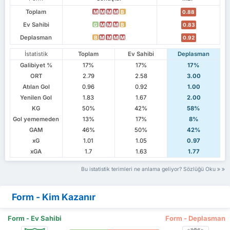
Toplam
M
M
M
M
B
0.88
Ev Sahibi
G
M
M
M
B
0.83
Deplasman
B
M
M
M
M
0.92
İstatistik
Toplam
Ev Sahibi
Deplasman
Galibiyet %
17%
17%
17%
ORT
2.79
2.58
3.00
Atılan Gol
0.96
0.92
1.00
Yenilen Gol
1.83
1.67
2.00
KG
50%
42%
58%
Gol yememeden
13%
17%
8%
GAM
46%
50%
42%
xG
1.01
1.05
0.97
xGA
1.7
1.63
1.77
Bu istatistik terimleri ne anlama geliyor? Sözlüğü Oku
Form - Kim Kazanır
Form - Ev Sahibi
Form - Deplasman