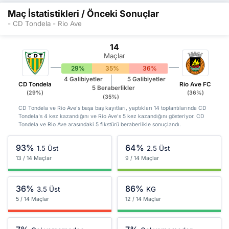
Maç İstatistikleri / Önceki Sonuçlar
- CD Tondela - Rio Ave
14
Maçlar
29%
35%
36%
4 Galibiyetler
5 Galibiyetler
CD Tondela
Rio Ave FC
5 Beraberlikler
(29%)
(36%)
(35%)
CD Tondela ve Rio Ave's başa baş kayıtları, yaptıkları 14 toplantılarında CD
Tondela's 4 kez kazandığını ve Rio Ave's 5 kez kazandığını gösteriyor. CD
Tondela ve Rio Ave arasındaki 5 fikstürü beraberlikle sonuçlandı.
93%
64%
1.5 Üst
2.5 Üst
13 / 14 Maçlar
9 / 14 Maçlar
36%
86%
3.5 Üst
KG
5 / 14 Maçlar
12 / 14 Maçlar