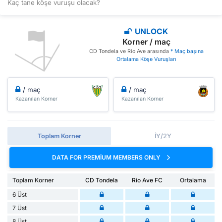
Kaç tane köşe vuruşu olacak?
UNLOCK
Korner / maç
CD Tondela ve Rio Ave arasında
* Maç başına
Ortalama Köşe Vuruşları
/ maç
/ maç
Kazanılan Korner
Kazanılan Korner
Toplam Korner
İY/2Y
DATA FOR PREMIUM MEMBERS ONLY
Toplam Korner
CD Tondela
Rio Ave FC
Ortalama
6 Üst
7 Üst
8 Üst