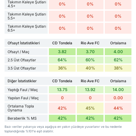
Takımın Kaleye Şutları
0%
0%
0%
4.5+
Takımın Kaleye Şutları
0%
0%
0%
5.5+
Takımın Kaleye Şutları
0%
0%
0%
6.5+
Ofsayt İstatistikleri
CD Tondela
Rio Ave FC
Ortalama
3.82
3.70
4.00
Ofsayt / Maç
64%
60%
62%
2.5 Üst Ofsaytlar
36%
40%
38%
3.5 Üst Ofsaytlar
Diğer İstatistikler
CD Tondela
Rio Ave FC
Ortalama
13.75
13.92
14.00
Yaptığı Faul / Maç
0
0
0.00
Yapılan Faul / Maç
Ortalama Topla
42%
45%
44%
Oynama
42%
42%
42%
Beraberlik % MS
Bazı veriler yukarıya veya aşağıya en yakın yüzdeye yuvarlanır ve bu nedenle
toplandığında %101'e eşit olabilir.