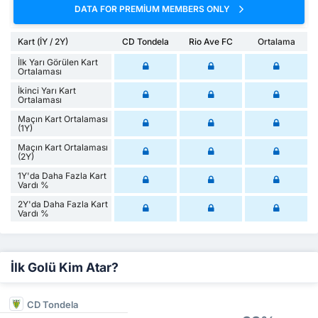
DATA FOR PREMIUM MEMBERS ONLY
Kart (İY / 2Y)
CD Tondela
Rio Ave FC
Ortalama
İlk Yarı Görülen Kart
Ortalaması
İkinci Yarı Kart
Ortalaması
Maçın Kart Ortalaması
(1Y)
Maçın Kart Ortalaması
(2Y)
1Y'da Daha Fazla Kart
Vardı %
2Y'da Daha Fazla Kart
Vardı %
İlk Golü Kim Atar?
CD Tondela