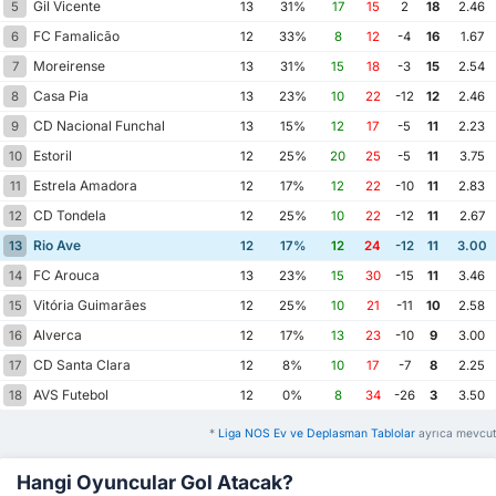
Gil Vicente
5
13
31%
17
15
2
18
2.46
FC Famalicão
6
12
33%
8
12
-4
16
1.67
Moreirense
7
13
31%
15
18
-3
15
2.54
Casa Pia
8
13
23%
10
22
-12
12
2.46
CD Nacional Funchal
9
13
15%
12
17
-5
11
2.23
Estoril
10
12
25%
20
25
-5
11
3.75
Estrela Amadora
11
12
17%
12
22
-10
11
2.83
CD Tondela
12
12
25%
10
22
-12
11
2.67
Rio Ave
13
12
17%
12
24
-12
11
3.00
FC Arouca
14
13
23%
15
30
-15
11
3.46
Vitória Guimarães
15
12
25%
10
21
-11
10
2.58
Alverca
16
12
17%
13
23
-10
9
3.00
CD Santa Clara
17
12
8%
10
17
-7
8
2.25
AVS Futebol
18
12
0%
8
34
-26
3
3.50
*
Liga NOS Ev ve Deplasman Tablolar
ayrıca mevcut
Hangi Oyuncular Gol Atacak?