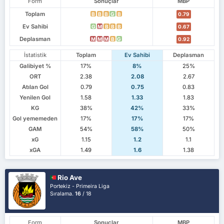
Form
Sonuçlar
MBP
Toplam
B
B
B
G
B
0.79
Ev Sahibi
G
M
B
B
B
0.67
Deplasman
M
M
M
B
G
0.92
İstatistik
Toplam
Ev Sahibi
Deplasman
Galibiyet %
17%
8%
25%
ORT
2.38
2.08
2.67
Atılan Gol
0.79
0.75
0.83
Yenilen Gol
1.58
1.33
1.83
KG
38%
42%
33%
Gol yememeden
17%
17%
17%
GAM
54%
58%
50%
xG
1.15
1.2
1.1
xGA
1.49
1.6
1.38
Rio Ave
Portekiz - Primeira Liga
Sıralama.
16
/ 18
Form
Sonuçlar
MBP