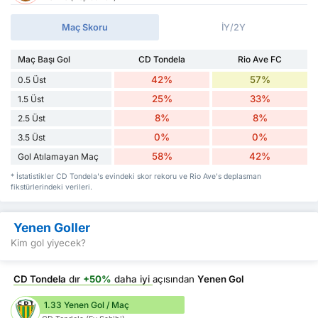
Maç Skoru
İY/2Y
Maç Başı Gol
CD Tondela
Rio Ave FC
42%
57%
0.5 Üst
25%
33%
1.5 Üst
8%
8%
2.5 Üst
0%
0%
3.5 Üst
58%
42%
Gol Atılamayan Maç
* İstatistikler CD Tondela's evindeki skor rekoru ve Rio Ave's deplasman
fikstürlerindeki verileri.
Yenen Goller
Kim gol yiyecek?
CD Tondela
dır
+50%
daha iyi
açısından
Yenen Gol
1.33 Yenen Gol / Maç