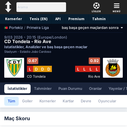
LİGLER
MENÜ
Kornerler
Tenis (EN)
API
Premium
Tahmin
/
Primeira Liga
baş başa geçen maçlardan sonra
Portekiz
9/03 2026 - 20:15 (Europe/London)
CD Tondela - Rio Ave
İstatistikler, Analizler ve baş başa geçen maçlar
Stadyum -
Estádio João Cardoso
0.67
0.92
L
D
D
D
L
L
L
L
CD Tondela
Rio Ave
İstatistikler
Tahminler
Puan Durumu
Oranlar
Yayınlar /
Tüm
Goller
Kornerler
Kartlar
Devre
Oyuncular
Maç Skoru