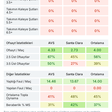
0%
0%
0%
3.5+
Takımın Kaleye Şutları
0%
0%
0%
4.5+
Takımın Kaleye Şutları
0%
0%
0%
5.5+
Takımın Kaleye Şutları
0%
0%
0%
6.5+
Ofsayt İstatistikleri
AVS
Santa Clara
Ortalama
4.33
2.73
4.00
Ofsayt / Maç
67%
45%
56%
2.5 Üst Ofsaytlar
50%
27%
39%
3.5 Üst Ofsaytlar
Diğer İstatistikler
AVS
Santa Clara
Ortalama
14.46
13.67
14.00
Yaptığı Faul / Maç
0
0
0.00
Yapılan Faul / Maç
Ortalama Topla
41%
48%
45%
Oynama
31%
42%
37%
Beraberlik % MS
Bazı veriler yukarıya veya aşağıya en yakın yüzdeye yuvarlanır ve bu nedenle