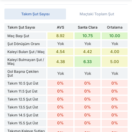
Takım Şut Sayısı
Maçtaki Toplam Şut
Takım Şut Sayısı
AVS
Santa Clara
Ortalama
8.92
10.75
10.00
Maç Başı Şut
Yok
Yok
Yok
Şut Dönüşüm Oranı
4.54
4.42
4.00
Kaleyi Bulan Şut / Maç
Kaleyi Bulmayan Şut /
4.38
6.33
5.00
Maç
Gol Başına Çekilen
Yok
Yok
Yok
Şut
0%
0%
0%
Takım 10.5 Şut Üst
0%
0%
0%
Takım 11.5 Şut Üst
0%
0%
0%
Takım 12.5 Şut Üst
0%
0%
0%
Takım 13.5 Şut Üst
0%
0%
0%
Takım 14.5 Şut Üst
0%
0%
0%
Takım 15.5 Şut Üst
Takımın Kaleye Şutları