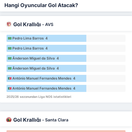
Hangi Oyuncular Gol Atacak?
Gol Krallığı
-
AVS
Pedro Lima Barros 4
Pedro Lima Barros 4
Ânderson Miguel da Silva 4
Ânderson Miguel da Silva 4
António Manuel Fernandes Mendes 4
António Manuel Fernandes Mendes 4
2025/26 sezonundan Liga NOS istatistikleri
Gol Krallığı
-
Santa Clara