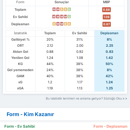
Form
Sonuçlar
MBP
Toplam
M
M
B
B
G
0.88
Ev Sahibi
M
M
M
M
G
1.08
Deplasman
B
M
M
B
B
0.67
İstatistik
Toplam
Ev Sahibi
Deplasman
Galibiyet %
20%
31%
8%
ORT
2.12
2.00
2.25
Atılan Gol
0.88
0.92
0.83
Yenilen Gol
1.24
1.08
1.42
KG
44%
38%
50%
Gol yememeden
24%
38%
8%
GAM
40%
38%
42%
xG
1.2
1.17
1.24
xGA
1.19
1.13
1.25
Bu istatistik terimleri ne anlama geliyor? Sözlüğü Oku
Form - Kim Kazanır
Form - Ev Sahibi
Form - Deplasman