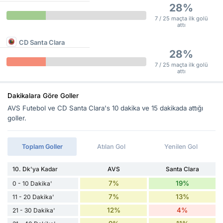
28%
7 / 25 maçta ilk golü
attı
CD Santa Clara
28%
7 / 25 maçta ilk golü
attı
Dakikalara Göre Goller
AVS Futebol ve CD Santa Clara's 10 dakika ve 15 dakikada attığı
goller.
Toplam Goller
Atılan Gol
Yenilen Gol
10. Dk'ya Kadar
AVS
Santa Clara
7%
19%
0 - 10 Dakika'
7%
13%
11 - 20 Dakika'
12%
4%
21 - 30 Dakika'