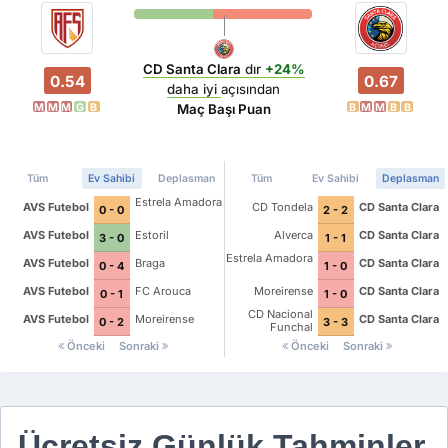
CD Santa Clara
dır
+24%
0.54
0.67
daha iyi
açısından
M
M
M
G
B
B
M
M
B
B
Maç Başı Puan
Tüm
Ev Sahibi
Deplasman
Tüm
Ev Sahibi
Deplasman
Estrela Amadora
AVS Futebol
CD Tondela
CD Santa Clara
0 - 0
2 - 2
AVS Futebol
Estoril
Alverca
CD Santa Clara
3 - 0
1 - 1
Estrela Amadora
AVS Futebol
Braga
CD Santa Clara
0 - 4
1 - 0
AVS Futebol
FC Arouca
Moreirense
CD Santa Clara
0 - 1
1 - 0
CD Nacional
AVS Futebol
Moreirense
CD Santa Clara
0 - 2
3 - 3
Funchal
Önceki
Sonraki
Önceki
Sonraki
Ücretsiz Günlük Tahminler