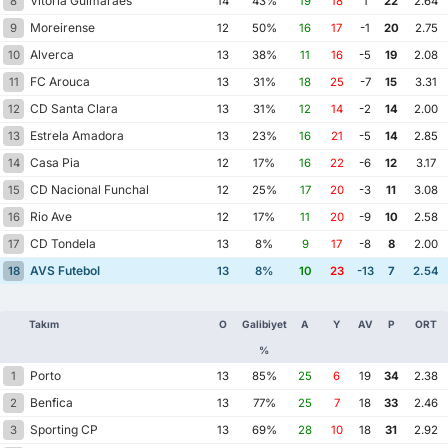
Vitória Guimarães
8
14
43%
19
18
1
22
2.64
Moreirense
9
12
50%
16
17
-1
20
2.75
Alverca
10
13
38%
11
16
-5
19
2.08
FC Arouca
11
13
31%
18
25
-7
15
3.31
CD Santa Clara
12
13
31%
12
14
-2
14
2.00
Estrela Amadora
13
13
23%
16
21
-5
14
2.85
Casa Pia
14
12
17%
16
22
-6
12
3.17
CD Nacional Funchal
15
12
25%
17
20
-3
11
3.08
Rio Ave
16
12
17%
11
20
-9
10
2.58
CD Tondela
17
13
8%
9
17
-8
8
2.00
AVS Futebol
18
13
8%
10
23
-13
7
2.54
Takım
O
Galibiyet
A
Y
AV
P
ORT
%
Porto
1
13
85%
25
6
19
34
2.38
Benfica
2
13
77%
25
7
18
33
2.46
Sporting CP
3
13
69%
28
10
18
31
2.92