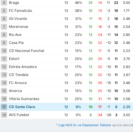
Braga
4
13
46%
25
14
11
22
3.00
FC Famalicão
5
13
38%
10
13
-3
19
1.77
Gil Vicente
6
13
31%
17
15
2
18
2.46
Moreirense
7
13
31%
15
18
-3
15
2.54
Rio Ave
8
13
23%
13
24
-11
14
2.85
Casa Pia
9
13
23%
10
22
-12
12
2.46
CD Nacional Funchal
10
13
15%
12
17
-5
11
2.23
Estoril
11
12
25%
20
25
-5
11
3.75
Estrela Amadora
12
12
17%
12
22
-10
11
2.83
CD Tondela
13
12
25%
10
22
-12
11
2.67
FC Arouca
14
13
23%
15
30
-15
11
3.46
Alverca
15
13
15%
15
25
-10
10
3.08
Vitória Guimarães
16
12
25%
10
21
-11
10
2.58
CD Santa Clara
17
12
8%
10
17
-7
8
2.25
AVS Futebol
18
12
0%
8
34
-26
3
3.50
*
Liga NOS Ev ve Deplasman Tablolar
ayrıca mevcut