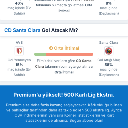
46%
8%
takımının bu maçta gol atması
Orta
maç içinde (Ev
maç içinde
İhtimal
Sahibi)
(Deplasman)
CD Santa Clara
Gol Atacak Mı?
AVS
Santa Clara
Orta İhtimal
Gol Yenmeyen
Gol Attığı Maç
Elimizdeki verilere göre
CD Santa
15%
58%
Clara
takımının bu maçta gol atması
maç içinde (Ev
maç içinde
Orta İhtimal
Sahibi)
(Deplasman)
Premium'a yükselt! 500 Karlı Lig Ekstra.
Premium size daha fazla kazanç sağlayacaktır. Kârlı olduğu bilinen
ve bahisçiler tarafından daha az takip edilen 500 ekstra lig. Ayrıca
CSV indirmelerinin yanı sıra Korner istatistiklerini ve Kart
istatistiklerini de alırsınız. Bugün abone olun!