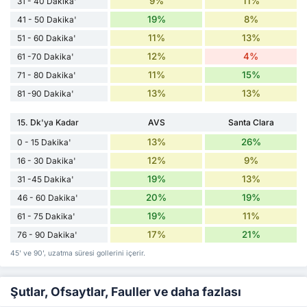
9%
11%
31 - 40 Dakika'
19%
8%
41 - 50 Dakika'
11%
13%
51 - 60 Dakika'
12%
4%
61 -70 Dakika'
11%
15%
71 - 80 Dakika'
13%
13%
81 -90 Dakika'
15. Dk'ya Kadar
AVS
Santa Clara
13%
26%
0 - 15 Dakika'
12%
9%
16 - 30 Dakika'
19%
13%
31 -45 Dakika'
20%
19%
46 - 60 Dakika'
19%
11%
61 - 75 Dakika'
17%
21%
76 - 90 Dakika'
45' ve 90', uzatma süresi gollerini içerir.
Şutlar, Ofsaytlar, Fauller ve daha fazlası