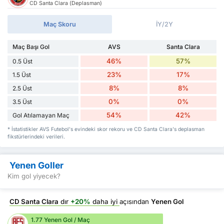
CD Santa Clara (Deplasman)
Maç Skoru
İY/2Y
Maç Başı Gol
AVS
Santa Clara
46%
57%
0.5 Üst
23%
17%
1.5 Üst
8%
8%
2.5 Üst
0%
0%
3.5 Üst
54%
42%
Gol Atılamayan Maç
* İstatistikler AVS Futebol's evindeki skor rekoru ve CD Santa Clara's deplasman
fikstürlerindeki verileri.
Yenen Goller
Kim gol yiyecek?
CD Santa Clara
dır
+20%
daha iyi
açısından
Yenen Gol
1.77 Yenen Gol / Maç