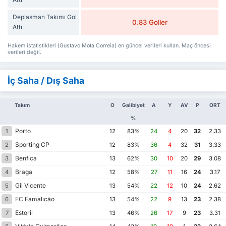
Deplasman Takımı Gol
0.83 Goller
Attı
Hakem istatistikleri (Gustavo Mota Correia) en güncel verileri kullan. Maç öncesi
verileri değil.
İç Saha / Dış Saha
Takım
O
Galibiyet
A
Y
AV
P
ORT
%
Porto
1
12
83%
24
4
20
32
2.33
Sporting CP
2
12
83%
36
4
32
31
3.33
Benfica
3
13
62%
30
10
20
29
3.08
Braga
4
12
58%
27
11
16
24
3.17
Gil Vicente
5
13
54%
22
12
10
24
2.62
FC Famalicão
6
13
54%
22
9
13
23
2.38
Estoril
7
13
46%
26
17
9
23
3.31