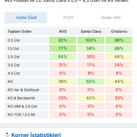
AVS Futebol ve CD Santa Clara's 0,5 ~ 4,5 Üzeri ve KG verileri.
Goller (Üst)
İY/2Y
Goller (Alt)
Toplam Goller
AVS
Santa Clara
Ortalama
92%
100%
96%
0.5 Üst
77%
58%
68%
1.5 Üst
54%
33%
44%
2.5 Üst
31%
17%
24%
3.5 Üst
0%
8%
4%
4.5 Üst
38%
50%
44%
KG
0%
0%
0%
KG Var & Galibiyet
23%
42%
33%
KG & Beraberlik
0%
0%
0%
KG VAR & 2.5 Üst
0%
0%
0%
KG YOK / 2.5 Alt
Korner İstatistikleri