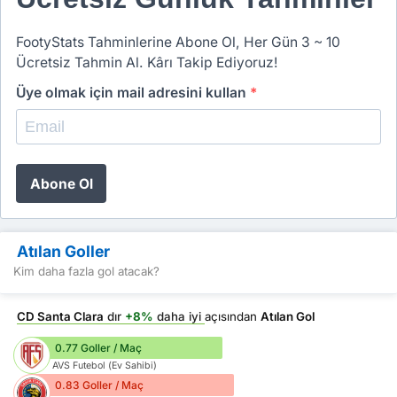
FootyStats Tahminlerine Abone Ol, Her Gün 3 ~ 10
Ücretsiz Tahmin Al. Kârı Takip Ediyoruz!
Üye olmak için mail adresini kullan
*
Abone Ol
Atılan Goller
Kim daha fazla gol atacak?
CD Santa Clara
dır
+8%
daha iyi
açısından
Atılan Gol
0.77 Goller / Maç
AVS Futebol (Ev Sahibi)
0.83 Goller / Maç