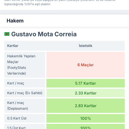
toplandığında %101'e eşit olabilir.
Hakem
Gustavo Mota Correia
Kartlar
İstatistik
Hakemlik Yapılan
Maçlar
6 Maçlar
(FootyStats
Verilerinde)
Kart / maç
5.17 Kartlar
Kart / maç (Ev Sahibi)
2.33 Kartlar
Kart / maç
2.83 Kartlar
(Deplasman)
0.5 Kart Üst
100%
1.5 Üst Kart
100%