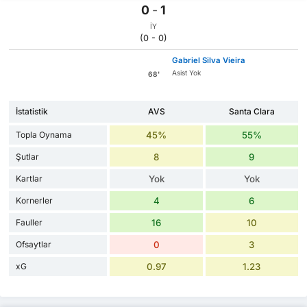
0
-
1
İY
(0 - 0)
Gabriel Silva Vieira
Asist Yok
68'
İstatistik
AVS
Santa Clara
Topla Oynama
45%
55%
Şutlar
8
9
Kartlar
Yok
Yok
Kornerler
4
6
Fauller
16
10
Ofsaytlar
0
3
xG
0.97
1.23