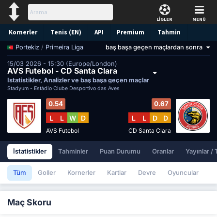
LİGLER
MENÜ
Kornerler
Tenis (EN)
API
Premium
Tahmin
/
Primeira Liga
baş başa geçen maçlardan sonra
Portekiz
15/03 2026 - 15:30 (Europe/London)
AVS Futebol - CD Santa Clara
İstatistikler, Analizler ve baş başa geçen maçlar
Stadyum -
Estádio Clube Desportivo das Aves
0.54
0.67
L
L
W
D
L
L
D
D
AVS Futebol
CD Santa Clara
İstatistikler
Tahminler
Puan Durumu
Oranlar
Yayınlar /
Tüm
Goller
Kornerler
Kartlar
Devre
Oyuncular
Maç Skoru