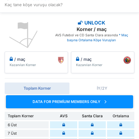
Kaç tane köşe vuruşu olacak?
UNLOCK
Korner / maç
AVS Futebol ve CD Santa Clara arasında
* Maç
başına Ortalama Köşe Vuruşları
/ maç
/ maç
Kazanılan Korner
Kazanılan Korner
Toplam Korner
İY/2Y
DATA FOR PREMIUM MEMBERS ONLY
Toplam Korner
AVS
Santa Clara
Ortalama
6 Üst
7 Üst