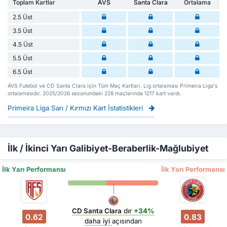
Toplam Kartlar
AVS
Santa Clara
Ortalama
2.5 Üst
3.5 Üst
4.5 Üst
5.5 Üst
6.5 Üst
AVS Futebol ve CD Santa Clara için Tüm Maç Kartları. Lig ortalaması Primeira Liga's
ortalamasıdır. 2025/2026 sezonundaki 228 maçlarında 1217 kart vardı.
Primeira Liga Sarı / Kırmızı Kart İstatistikleri
İlk / İkinci Yarı Galibiyet-Beraberlik-Mağlubiyet
İlk Yarı Performansı
İlk Yarı Performansı
CD Santa Clara
dır
+34%
0.62
0.83
daha iyi
açısından