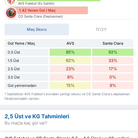
AVS Futebol (Ev Sahibi)
1.42 Yenen Gol / Maç
CD Santa Clara (Deplasman)
Maç Skoru
İY/2Y
Gol Yeme / Maç
AVS
Santa Clara
85%
92%
0.5 Üst
62%
33%
1.5 Üst
23%
17%
2.5 Üst
8%
0%
3.5 Üst
15%
8%
Gol yememeden
* İstatistikler AVS Futebol's evindeki yenilgi rekoru ve CD Santa Clara's deplasman
fikstürlerindeki verileri.
2,5 Üst ve KG Tahminleri
Bu maçta kaç gol var?