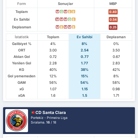
Form
Sonuçlar
MBP
Toplam
M
G
M
B
B
0.40
Ev Sahibi
M
M
M
G
B
0.54
Deplasman
M
B
M
M
B
0.25
İstatistik
Toplam
Ev Sahibi
Deplasman
Galibiyet %
4%
8%
0%
ORT
3.00
2.54
3.50
Atılan Gol
0.72
0.77
0.67
Yenilen Gol
2.28
1.77
2.83
KG
40%
38%
42%
Gol yememeden
12%
15%
8%
GAM
56%
54%
58%
xG
1.07
1.15
0.98
xGA
1.6
1.5
1.71
CD Santa Clara
Portekiz - Primeira Liga
Sıralama.
16
/ 18