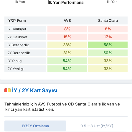
İlk Yarı
İlk Yarı
İlk Yarı Performansı
İY/2Y Form
AVS
Santa Clara
8%
8%
İY Galibiyet
15%
17%
2Y Galibiyet
38%
58%
İY Beraberlik
31%
50%
2Y Beraberlik
54%
33%
İY Yenilgi
54%
33%
2Y Yenilgi
İY / 2Y Kart Sayısı
Tahminleriniz için AVS Futebol ve CD Santa Clara's ilk yarı ve
ikinci yarı kart istatistikleri.
İY/2Y Ortalama
0.5 ~ 3 Üst (İY/2Y)