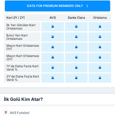
DATA FOR PREMIUM MEMBERS ONLY
Kart (İY / 2Y)
AVS
Santa Clara
Ortalama
İlk Yarı Görülen Kart
Ortalaması
İkinci Yarı Kart
Ortalaması
Maçın Kart Ortalaması
(1Y)
Maçın Kart Ortalaması
(2Y)
1Y'da Daha Fazla Kart
Vardı %
2Y'da Daha Fazla Kart
Vardı %
İlk Golü Kim Atar?
AVS Futebol