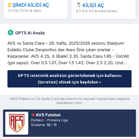
ŞİMDİ KİLİDİ AÇ
KİLİDİ AÇ
1.5 Üst, İY/2H & daha
8.5 Üst, 9.5 & daha fazlası
fazlası
GPT5 AI Analiz
AVS vs Santa Clara – 26. hafta, 2025/2026 sezonu Stadyum:
Estádio Clube Desportivo das Aves Öne çıkan oranlar -
Kazananlar: AVS 4.25, X (Balık) 3.30, Santa Clara 1.85 - Üst/Alt
(gol sayısı): Over 0.5 1.07, Over 1.5 1.42, Over 2.5 2.20, Und...
GPT5 istatistik analizini görüntülemek için kullanıcı
(ücretsiz) olmak için kaydolun »
*AVS Futebol ve CD Santa Clara takımlarının bu sezonki maçlarından ortalama
istatistikleri içerir
AVS Futebol
Portekiz - Primeira Liga
Sıralama.
18
/ 18