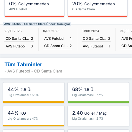
0%
20%
Gol yememeden
Gol yememeden
AVS Futebol
CD Santa Clara
AVS Futebol - CD Santa Clara Önceki Sonuçlar
25/10 2025
8/02 2025
31/08 2024
30/03 
CD Santa Clara
2
AVS Futebol
1
CD Santa Clara
2
AVS F
CD Santa Clara
2
AVS Futebol
0
AVS Futebol
1
Tüm Tahminler
- AVS Futebol - CD Santa Clara
44%
68%
2.5 Üst
1.5 Üst
Lig Ortalaması : 56%
Lig Ortalaması : 77%
44%
2.40
KG
Goller / Maç
Lig Ortalaması : 47%
Lig Ortalaması : 2.73