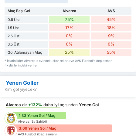
Maç Başı Gol
Alverca
AVS
75%
45%
0.5 Üst
17%
18%
1.5 Üst
0%
9%
2.5 Üst
0%
0%
3.5 Üst
25%
55%
Gol Atılamayan Maç
* İstatistikler Alverca's evindeki skor rekoru ve AVS Futebol's deplasman
fikstürlerindeki verileri.
Yenen Goller
Kim gol yiyecek?
Alverca
dır
+132%
daha iyi
açısından
Yenen Gol
1.33 Yenen Gol / Maç
Alverca (Ev Sahibi)
3.09 Yenen Gol / Maç
AVS Futebol (Deplasman)