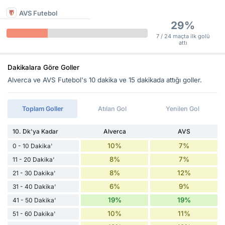
AVS Futebol
29%
7 / 24 maçta ilk golü
attı
Dakikalara Göre Goller
Alverca ve AVS Futebol's 10 dakika ve 15 dakikada attığı goller.
Toplam Goller
Atılan Gol
Yenilen Gol
10. Dk'ya Kadar
Alverca
AVS
10%
7%
0 - 10 Dakika'
8%
7%
11 - 20 Dakika'
8%
12%
21 - 30 Dakika'
6%
9%
31 - 40 Dakika'
19%
19%
41 - 50 Dakika'
10%
11%
51 - 60 Dakika'