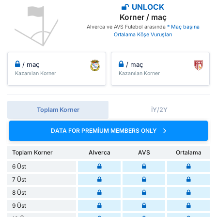
UNLOCK
Korner / maç
Alverca ve AVS Futebol arasında
* Maç başına
Ortalama Köşe Vuruşları
/ maç
/ maç
Kazanılan Korner
Kazanılan Korner
Toplam Korner
İY/2Y
DATA FOR PREMIUM MEMBERS ONLY
Toplam Korner
Alverca
AVS
Ortalama
6 Üst
7 Üst
8 Üst
9 Üst