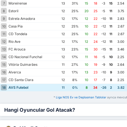
Moreirense
7
13
31%
15
18
-3
15
2.54
Estoril
8
12
25%
20
25
-5
11
3.75
Estrela Amadora
9
12
17%
12
22
-10
11
2.83
Casa Pia
10
12
25%
10
22
-12
11
2.67
CD Tondela
11
12
25%
10
22
-12
11
2.67
Rio Ave
12
12
17%
12
24
-12
11
3.00
FC Arouca
13
13
23%
15
30
-15
11
3.46
CD Nacional Funchal
14
12
17%
11
16
-5
10
2.25
Vitória Guimarães
15
11
27%
10
19
-9
10
2.64
Alverca
16
12
17%
13
23
-10
9
3.00
CD Santa Clara
17
12
8%
10
17
-7
8
2.25
AVS Futebol
18
11
0%
8
34
-26
2
3.82
*
Liga NOS Ev ve Deplasman Tablolar
ayrıca mevcut
Hangi Oyuncular Gol Atacak?