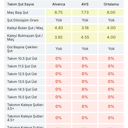
Takım Şut Sayısı
Alverca
AVS
Ortalama
8.75
7.73
8.00
Maç Başı Şut
Yok
Yok
Yok
Şut Dönüşüm Oranı
4.83
3.18
4.00
Kaleyi Bulan Şut / Maç
Kaleyi Bulmayan Şut /
3.92
4.55
4.00
Maç
Gol Başına Çekilen
Yok
Yok
Yok
Şut
0%
0%
0%
Takım 10.5 Şut Üst
0%
0%
0%
Takım 11.5 Şut Üst
0%
0%
0%
Takım 12.5 Şut Üst
0%
0%
0%
Takım 13.5 Şut Üst
0%
0%
0%
Takım 14.5 Şut Üst
0%
0%
0%
Takım 15.5 Şut Üst
Takımın Kaleye Şutları
0%
0%
0%
3.5+
Takımın Kaleye Şutları
0%
0%
0%
4.5+
Takımın Kaleye Şutları