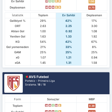
Ev Sahibi
M
G
G
B
B
1.50
Deplasman
M
M
M
B
B
0.75
İstatistik
Toplam
Ev Sahibi
Deplasman
Galibiyet %
29%
42%
17%
ORT
2.63
2.25
3.00
Atılan Gol
1.00
0.92
1.08
Yenilen Gol
1.63
1.33
1.92
KG
54%
42%
67%
Gol yememeden
21%
33%
8%
GAM
25%
25%
25%
xG
1.07
1.21
0.94
xGA
1.45
1.31
1.58
AVS Futebol
Portekiz - Primeira Liga
Sıralama.
18
/ 18
Form
Sonuçlar
MBP
Toplam
M
M
G
M
B
0.38
Ev Sahibi
M
M
M
G
B
0.54