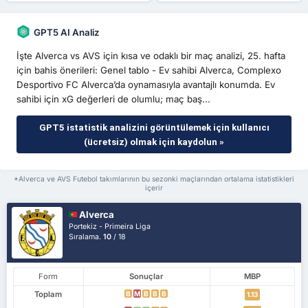
GPT5 AI Analiz
İşte Alverca vs AVS için kısa ve odaklı bir maç analizi, 25. hafta
için bahis önerileri: Genel tablo - Ev sahibi Alverca, Complexo
Desportivo FC Alverca’da oynamasıyla avantajlı konumda. Ev
sahibi için xG değerleri de olumlu; maç baş...
GPT5 istatistik analizini görüntülemek için kullanıcı
(ücretsiz) olmak için kaydolun »
*Alverca ve AVS Futebol takımlarının bu sezonki maçlarından ortalama istatistikleri
içerir
Alverca
Portekiz - Primeira Liga
Sıralama.
10
/ 18
Form
Sonuçlar
MBP
Toplam
B
M
B
B
B
1.13