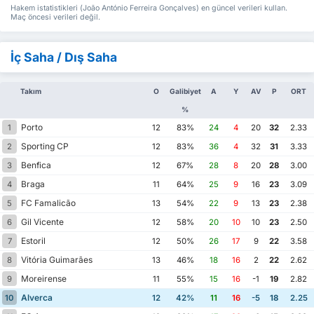
Hakem istatistikleri (João António Ferreira Gonçalves) en güncel verileri kullan.
Maç öncesi verileri değil.
İç Saha / Dış Saha
Takım
O
Galibiyet
A
Y
AV
P
ORT
%
Porto
1
12
83%
24
4
20
32
2.33
Sporting CP
2
12
83%
36
4
32
31
3.33
Benfica
3
12
67%
28
8
20
28
3.00
Braga
4
11
64%
25
9
16
23
3.09
FC Famalicão
5
13
54%
22
9
13
23
2.38
Gil Vicente
6
12
58%
20
10
10
23
2.50
Estoril
7
12
50%
26
17
9
22
3.58
Vitória Guimarães
8
13
46%
18
16
2
22
2.62
Moreirense
9
11
55%
15
16
-1
19
2.82
Alverca
10
12
42%
11
16
-5
18
2.25