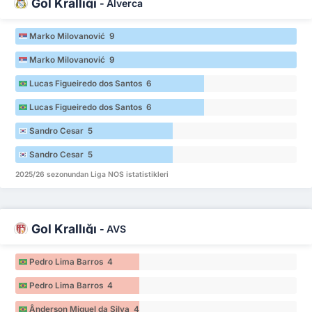
Gol Krallığı
-
Alverca
Marko Milovanović 9
Marko Milovanović 9
Lucas Figueiredo dos Santos 6
Lucas Figueiredo dos Santos 6
Sandro Cesar 5
Sandro Cesar 5
2025/26 sezonundan Liga NOS istatistikleri
Gol Krallığı
-
AVS
Pedro Lima Barros 4
Pedro Lima Barros 4
Ânderson Miguel da Silva 4