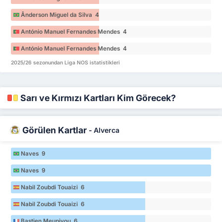
Ânderson Miguel da Silva 4
António Manuel Fernandes Mendes 4
António Manuel Fernandes Mendes 4
2025/26 sezonundan Liga NOS istatistikleri
Sarı ve Kırmızı Kartları Kim Görecek?
Görülen Kartlar
-
Alverca
Naves 9
Naves 9
Nabil Zoubdi Touaizi 6
Nabil Zoubdi Touaizi 6
Bastien Meupiyou 6