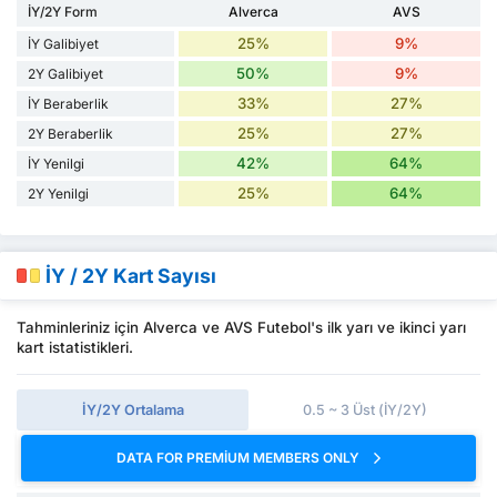
İY/2Y Form
Alverca
AVS
25%
9%
İY Galibiyet
50%
9%
2Y Galibiyet
33%
27%
İY Beraberlik
25%
27%
2Y Beraberlik
42%
64%
İY Yenilgi
25%
64%
2Y Yenilgi
İY / 2Y Kart Sayısı
Tahminleriniz için Alverca ve AVS Futebol's ilk yarı ve ikinci yarı
kart istatistikleri.
İY/2Y Ortalama
0.5 ~ 3 Üst (İY/2Y)
DATA FOR PREMIUM MEMBERS ONLY