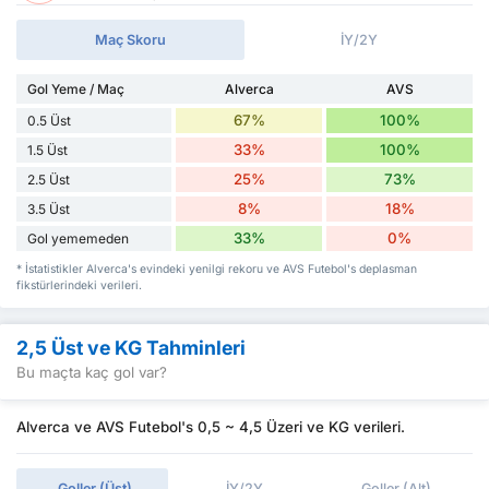
Maç Skoru
İY/2Y
Gol Yeme / Maç
Alverca
AVS
67%
100%
0.5 Üst
33%
100%
1.5 Üst
25%
73%
2.5 Üst
8%
18%
3.5 Üst
33%
0%
Gol yememeden
* İstatistikler Alverca's evindeki yenilgi rekoru ve AVS Futebol's deplasman
fikstürlerindeki verileri.
2,5 Üst ve KG Tahminleri
Bu maçta kaç gol var?
Alverca ve AVS Futebol's 0,5 ~ 4,5 Üzeri ve KG verileri.
Goller (Üst)
İY/2Y
Goller (Alt)