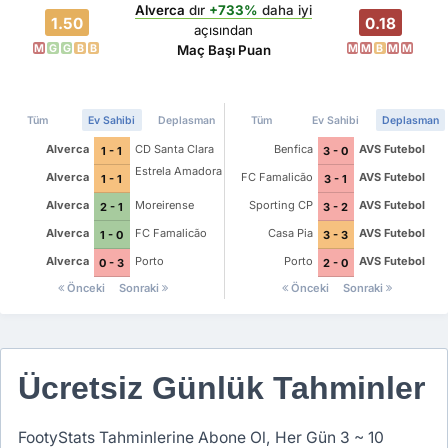
Alverca
dır
+733%
daha iyi
1.50
0.18
açısından
M
G
G
B
B
M
M
B
M
M
Maç Başı Puan
Tüm
Ev Sahibi
Deplasman
Tüm
Ev Sahibi
Deplasman
Alverca
CD Santa Clara
Benfica
AVS Futebol
1 - 1
3 - 0
Estrela Amadora
Alverca
FC Famalicão
AVS Futebol
1 - 1
3 - 1
Alverca
Moreirense
Sporting CP
AVS Futebol
2 - 1
3 - 2
Alverca
FC Famalicão
Casa Pia
AVS Futebol
1 - 0
3 - 3
Alverca
Porto
Porto
AVS Futebol
0 - 3
2 - 0
Önceki
Sonraki
Önceki
Sonraki
Ücretsiz Günlük Tahminler
FootyStats Tahminlerine Abone Ol, Her Gün 3 ~ 10