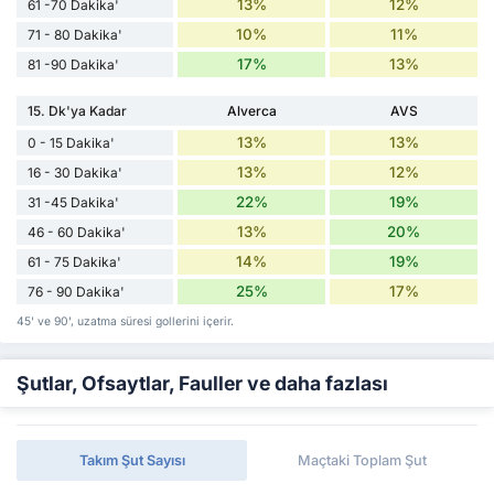
13%
12%
61 -70 Dakika'
10%
11%
71 - 80 Dakika'
17%
13%
81 -90 Dakika'
15. Dk'ya Kadar
Alverca
AVS
13%
13%
0 - 15 Dakika'
13%
12%
16 - 30 Dakika'
22%
19%
31 -45 Dakika'
13%
20%
46 - 60 Dakika'
14%
19%
61 - 75 Dakika'
25%
17%
76 - 90 Dakika'
45' ve 90', uzatma süresi gollerini içerir.
Şutlar, Ofsaytlar, Fauller ve daha fazlası
Takım Şut Sayısı
Maçtaki Toplam Şut