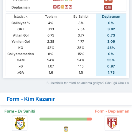
Deplasman
M
M
B
M
M
0.18
İstatistik
Toplam
Ev Sahibi
Deplasman
Galibiyet %
4%
8%
0%
ORT
3.13
2.54
3.82
Atılan Gol
0.75
0.77
0.73
Yenilen Gol
2.38
1.77
3.09
KG
42%
38%
45%
Gol yememeden
8%
15%
0%
GAM
54%
54%
55%
xG
1.07
1.15
0.97
xGA
1.6
1.5
1.73
Bu istatistik terimleri ne anlama geliyor? Sözlüğü Oku
Form - Kim Kazanır
Form - Ev Sahibi
Form - Deplasman