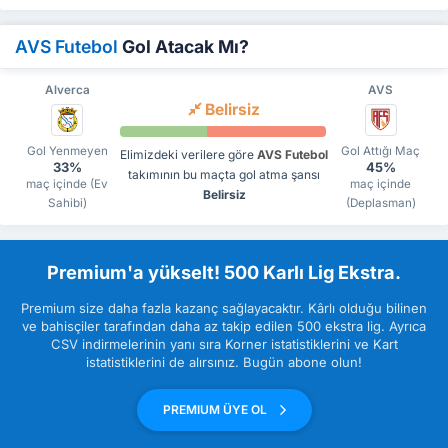
AVS Futebol
Gol Atacak Mı?
Alverca
AVS
Belirsiz
Gol Yenmeyen
Gol Attığı Maç
Elimizdeki verilere göre
AVS Futebol
33%
45%
takımının bu maçta gol atma şansı
maç içinde (Ev
maç içinde
Belirsiz
Sahibi)
(Deplasman)
Premium'a yükselt! 500 Karlı Lig Ekstra.
Premium size daha fazla kazanç sağlayacaktır. Kârlı olduğu bilinen
ve bahisçiler tarafından daha az takip edilen 500 ekstra lig. Ayrıca
CSV indirmelerinin yanı sıra Korner istatistiklerini ve Kart
istatistiklerini de alırsınız. Bugün abone olun!
PREMIUM ÜYE OL