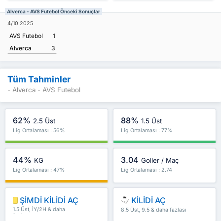
Alverca - AVS Futebol Önceki Sonuçlar
4/10 2025
AVS Futebol
1
Alverca
3
Tüm Tahminler
- Alverca - AVS Futebol
62%
88%
2.5 Üst
1.5 Üst
Lig Ortalaması : 56%
Lig Ortalaması : 77%
44%
3.04
KG
Goller / Maç
Lig Ortalaması : 47%
Lig Ortalaması : 2.74
ŞİMDİ KİLİDİ AÇ
KİLİDİ AÇ
1.5 Üst, İY/2H & daha
8.5 Üst, 9.5 & daha fazlası
fazlası