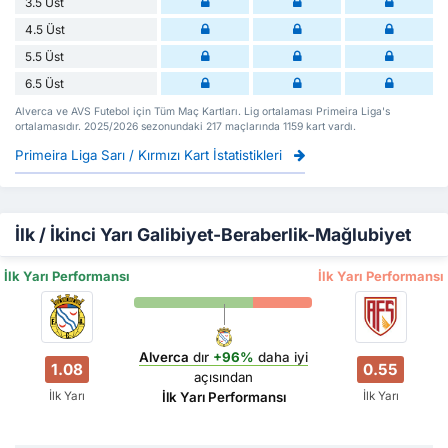
3.5 Üst
4.5 Üst
5.5 Üst
6.5 Üst
Alverca ve AVS Futebol için Tüm Maç Kartları. Lig ortalaması Primeira Liga's
ortalamasıdır. 2025/2026 sezonundaki 217 maçlarında 1159 kart vardı.
Primeira Liga Sarı / Kırmızı Kart İstatistikleri
İlk / İkinci Yarı Galibiyet-Beraberlik-Mağlubiyet
İlk Yarı Performansı
İlk Yarı Performansı
Alverca
dır
+96%
daha iyi
1.08
0.55
açısından
İlk Yarı
İlk Yarı
İlk Yarı Performansı