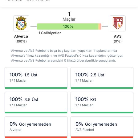
1
Maçlar
100%
0%
0%
1 Galibiyetler
Alverca
AVS
(100%)
(0%)
Alverca ve AVS Futebol's başa baş kayıtları, yaptıkları 1 toplantılarında
Alverca's 1 kez kazandığını ve AVS Futebol's 0 kez kazandığını gösteriyor.
Alverca ve AVS Futebol arasındaki 0 fikstürü beraberlikle sonuçlandı.
100%
100%
1.5 Üst
2.5 Üst
1 / 1 Maçlar
1 / 1 Maçlar
100%
100%
3.5 Üst
KG
1 / 1 Maçlar
1 / 1 Maçlar
0%
0%
Gol yememeden
Gol yememeden
Alverca
AVS Futebol