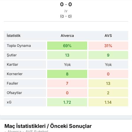
0
-
0
İY
(0 - 0)
İstatistik
Alverca
AVS
Topla Oynama
69%
31%
Şutlar
13
9
Kartlar
Yok
Yok
Kornerler
8
0
Fauller
7
13
Ofsaytlar
0
2
xG
1.72
1.14
Maç İstatistikleri / Önceki Sonuçlar
- Alverca - AVS Futebol