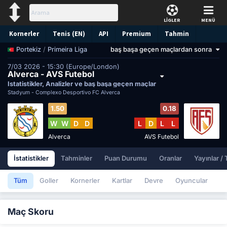
LİGLER
MENÜ
Kornerler
Tenis (EN)
API
Premium
Tahmin
/
Primeira Liga
baş başa geçen maçlardan sonra
Portekiz
7/03 2026 - 15:30 (Europe/London)
Alverca - AVS Futebol
İstatistikler, Analizler ve baş başa geçen maçlar
Stadyum -
Complexo Desportivo FC Alverca
1.50
0.18
W
W
D
D
L
D
L
L
Alverca
AVS Futebol
İstatistikler
Tahminler
Puan Durumu
Oranlar
Yayınlar /
Tüm
Goller
Kornerler
Kartlar
Devre
Oyuncular
Maç Skoru