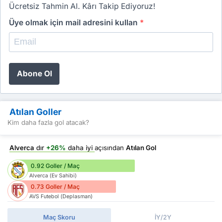
Ücretsiz Tahmin Al. Kârı Takip Ediyoruz!
Üye olmak için mail adresini kullan
*
Abone Ol
Atılan Goller
Kim daha fazla gol atacak?
Alverca
dır
+26%
daha iyi
açısından
Atılan Gol
0.92 Goller / Maç
Alverca (Ev Sahibi)
0.73 Goller / Maç
AVS Futebol (Deplasman)
Maç Skoru
İY/2Y