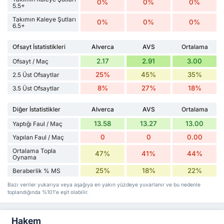
0%
0%
0%
5.5+
Takımın Kaleye Şutları
0%
0%
0%
6.5+
Ofsayt İstatistikleri
Alverca
AVS
Ortalama
2.17
2.91
3.00
Ofsayt / Maç
25%
45%
35%
2.5 Üst Ofsaytlar
8%
27%
18%
3.5 Üst Ofsaytlar
Diğer İstatistikler
Alverca
AVS
Ortalama
13.58
13.27
13.00
Yaptığı Faul / Maç
0
0
0.00
Yapılan Faul / Maç
Ortalama Topla
47%
41%
44%
Oynama
25%
18%
22%
Beraberlik % MS
Bazı veriler yukarıya veya aşağıya en yakın yüzdeye yuvarlanır ve bu nedenle
toplandığında %101'e eşit olabilir.
Hakem