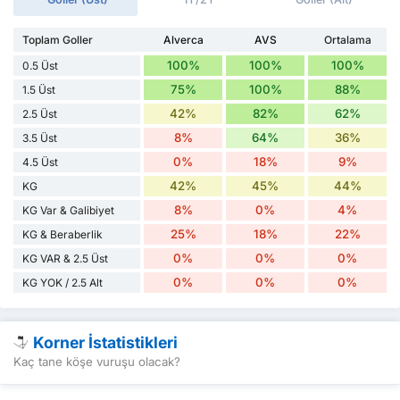
Toplam Goller
Alverca
AVS
Ortalama
100%
100%
100%
0.5 Üst
75%
100%
88%
1.5 Üst
42%
82%
62%
2.5 Üst
8%
64%
36%
3.5 Üst
0%
18%
9%
4.5 Üst
42%
45%
44%
KG
8%
0%
4%
KG Var & Galibiyet
25%
18%
22%
KG & Beraberlik
0%
0%
0%
KG VAR & 2.5 Üst
0%
0%
0%
KG YOK / 2.5 Alt
Korner İstatistikleri
Kaç tane köşe vuruşu olacak?