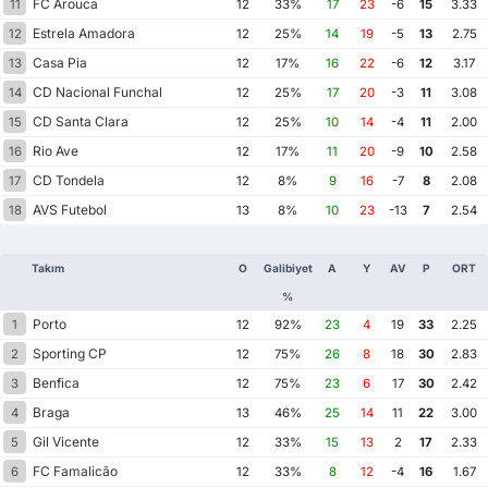
FC Arouca
11
12
33%
17
23
-6
15
3.33
Estrela Amadora
12
12
25%
14
19
-5
13
2.75
Casa Pia
13
12
17%
16
22
-6
12
3.17
CD Nacional Funchal
14
12
25%
17
20
-3
11
3.08
CD Santa Clara
15
12
25%
10
14
-4
11
2.00
Rio Ave
16
12
17%
11
20
-9
10
2.58
CD Tondela
17
12
8%
9
16
-7
8
2.08
AVS Futebol
18
13
8%
10
23
-13
7
2.54
Takım
O
Galibiyet
A
Y
AV
P
ORT
%
Porto
1
12
92%
23
4
19
33
2.25
Sporting CP
2
12
75%
26
8
18
30
2.83
Benfica
3
12
75%
23
6
17
30
2.42
Braga
4
13
46%
25
14
11
22
3.00
Gil Vicente
5
12
33%
15
13
2
17
2.33
FC Famalicão
6
12
33%
8
12
-4
16
1.67