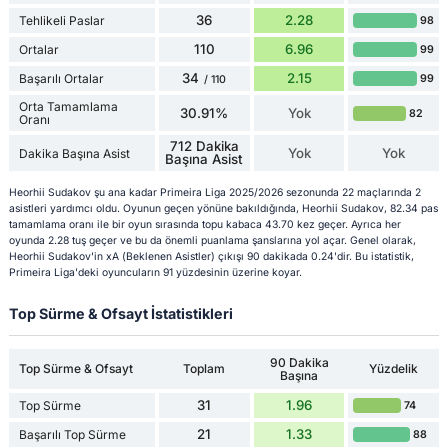
36
2.28
Tehlikeli Paslar
98
110
6.96
Ortalar
99
34
2.15
Başarılı Ortalar
99
/ 110
Orta Tamamlama
30.91%
Yok
82
Oranı
712 Dakika
Yok
Yok
Dakika Başına Asist
Başına Asist
Heorhii Sudakov şu ana kadar Primeira Liga 2025/2026 sezonunda 22 maçlarında 2
asistleri yardımcı oldu. Oyunun geçen yönüne bakıldığında, Heorhii Sudakov, 82.34 pas
tamamlama oranı ile bir oyun sırasında topu kabaca 43.70 kez geçer. Ayrıca her
oyunda 2.28 tuş geçer ve bu da önemli puanlama şanslarına yol açar. Genel olarak,
Heorhii Sudakov'in xA (Beklenen Asistler) çıkışı 90 dakikada 0.24'dir. Bu istatistik,
Primeira Liga'deki oyuncuların 91 yüzdesinin üzerine koyar.
Top Sürme & Ofsayt İstatistikleri
90 Dakika
Top Sürme & Ofsayt
Toplam
Yüzdelik
Başına
31
1.96
Top Sürme
74
21
1.33
Başarılı Top Sürme
88