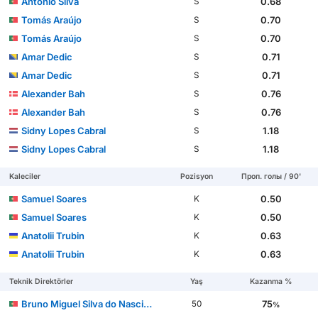
António Silva
0.68
S
Tomás Araújo
0.70
S
Tomás Araújo
0.70
S
Amar Dedic
0.71
S
Amar Dedic
0.71
S
Alexander Bah
0.76
S
Alexander Bah
0.76
S
Sidny Lopes Cabral
1.18
S
Sidny Lopes Cabral
1.18
S
Kaleciler
Pozisyon
Проп. голы / 90'
Samuel Soares
0.50
K
Samuel Soares
0.50
K
Anatolii Trubin
0.63
K
Anatolii Trubin
0.63
K
Teknik Direktörler
Yaş
Kazanma %
Bruno Miguel Silva do Nascimento
75
50
%