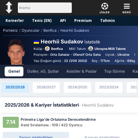
LİGLER
MENÜ
Kornerler
Tenis (EN)
API
Premium
Tahmin
Portekiz
/
Oyuncular
/
Benfica
/
Heorhii Sudakov
Heorhii Sudakov
İstatistik
Kulüp :
Benfica
Milli Takım :
Ukrayna Milli Takımı
Pozisyon :
Orta Sahalar - Ofansif Orta Saha
Uyruk :
Ukraine
Bi
Yaş (Doğum günü) :
23 (1/09 2002)
Boy :
177cm
Ağırlık :
68kg
Genel
Goller, xG, Şutlar
Asistler & Paslar
Top Sürme
Kar
2025/2026
2026/2027
2024/2025
2023/2024
202
2025/2026 & Kariyer İstatistikleri
- Heorhii Sudakov
Primeira Liga'de Ortalama Derecelendirme
7.14
Asist Sıralaması : 109 / 422 Oyuncu
Sezon istatistikleri
Kariyer istatistikleri