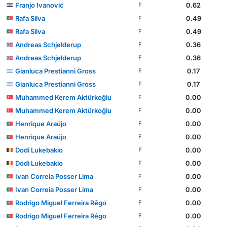
Franjo Ivanović
0.62
F
Rafa Silva
0.49
F
Rafa Silva
0.49
F
Andreas Schjelderup
0.36
F
Andreas Schjelderup
0.36
F
Gianluca Prestianni Gross
0.17
F
Gianluca Prestianni Gross
0.17
F
Muhammed Kerem Aktürkoğlu
0.00
F
Muhammed Kerem Aktürkoğlu
0.00
F
Henrique Araújo
0.00
F
Henrique Araújo
0.00
F
Dodi Lukebakio
0.00
F
Dodi Lukebakio
0.00
F
Ivan Correia Posser Lima
0.00
F
Ivan Correia Posser Lima
0.00
F
Rodrigo Miguel Ferreira Rêgo
0.00
F
Rodrigo Miguel Ferreira Rêgo
0.00
F