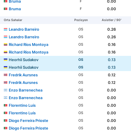
Bruma
0.00
F
Bruma
0.00
F
Orta Sahalar
Pozisyon
Asistler / 90'
Leandro Barreiro
0.26
OS
Leandro Barreiro
0.26
OS
Richard Rios Montoya
0.16
OS
Richard Rios Montoya
0.16
OS
Heorhii Sudakov
0.13
OS
Heorhii Sudakov
0.13
OS
Fredrik Aursnes
0.12
OS
Fredrik Aursnes
0.12
OS
Enzo Barrenechea
0.00
OS
Enzo Barrenechea
0.00
OS
Florentino Luís
0.00
OS
Florentino Luís
0.00
OS
Diogo Ferreira Prioste
0.00
OS
Diogo Ferreira Prioste
0.00
OS