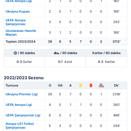
UEFA Avrupa Ligi
2
1
0
0
0
1
180'
Ukrayna Kupası
2
0
1
0
0
0
166'
UEFA Avrupa
3
0
0
0
0
0
263'
Şampiyonası
Uluslararası Hazırlık
3
1
2
0
0
0
188'
Maçları
Toplam 2023/2024
39
9
5
7
0
3
3112'
/ 90 dakika
/ 90 dakika
Kartlar / 90 dakika
0.3
Goller
0.1
Asist
0.3
Kartlar
2022/2023 Sezonu
Turnuva
O
GA
A
Dk'
PEN
Ukrayna Premier Ligi
29
5
7
0
0
1
2318'
UEFA Avrupa Ligi
4
0
1
1
0
0
360'
UEFA Şampiyonlar Ligi
6
0
2
0
0
0
486'
Avrupa U21 Futbol
5
3
0
0
0
0
294'
Şampiyonası