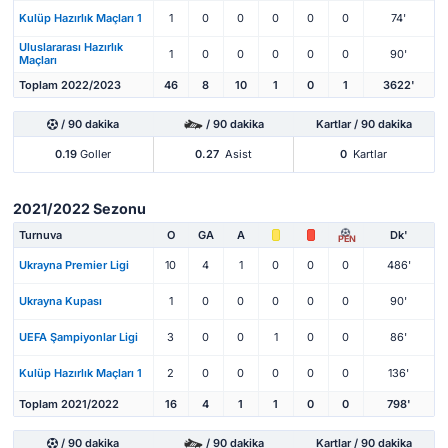
Kulüp Hazırlık Maçları 1
1
0
0
0
0
0
74'
Uluslararası Hazırlık
1
0
0
0
0
0
90'
Maçları
Toplam 2022/2023
46
8
10
1
0
1
3622'
/ 90 dakika
/ 90 dakika
Kartlar / 90 dakika
0.19
Goller
0.27
Asist
0
Kartlar
2021/2022 Sezonu
Turnuva
O
GA
A
Dk'
PEN
Ukrayna Premier Ligi
10
4
1
0
0
0
486'
Ukrayna Kupası
1
0
0
0
0
0
90'
UEFA Şampiyonlar Ligi
3
0
0
1
0
0
86'
Kulüp Hazırlık Maçları 1
2
0
0
0
0
0
136'
Toplam 2021/2022
16
4
1
1
0
0
798'
/ 90 dakika
/ 90 dakika
Kartlar / 90 dakika