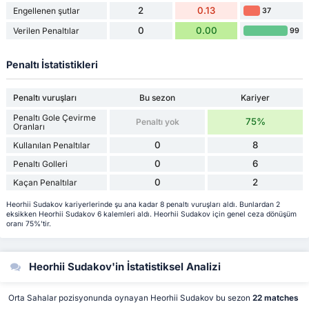
2
0.13
Engellenen şutlar
37
0
0.00
Verilen Penaltılar
99
Penaltı İstatistikleri
Penaltı vuruşları
Bu sezon
Kariyer
Penaltı Gole Çevirme
75%
Penaltı yok
Oranları
0
8
Kullanılan Penaltılar
0
6
Penaltı Golleri
0
2
Kaçan Penaltılar
Heorhii Sudakov kariyerlerinde şu ana kadar 8 penaltı vuruşları aldı. Bunlardan 2
eksikken Heorhii Sudakov 6 kalemleri aldı. Heorhii Sudakov için genel ceza dönüşüm
oranı 75%'tir.
Heorhii Sudakov'in İstatistiksel Analizi
Orta Sahalar pozisyonunda oynayan Heorhii Sudakov bu sezon
22 matches