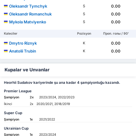
Oleksandr Tymchyk
0.00
S
Oleksandr Romanchuk
0.00
S
Mykola Matviyenko
0.00
S
Kaleciler
Pozisyon
Проп. голы / 90'
Dmytro Riznyk
0.00
K
Anatolii Trubin
0.00
K
Kupalar ve Unvanlar
Heorhii Sudakov kariyerinde şu ana kadar 4 şampiyonluğu kazandı.
Premier League
Şampiyon
2x
2023/2024, 2022/2023
İkinci
2x
2020/2021, 2018/2019
Super Cup
Şampiyon
1x
2021/2022
Ukrainian Cup
Şampiyon
1x
2023/2024