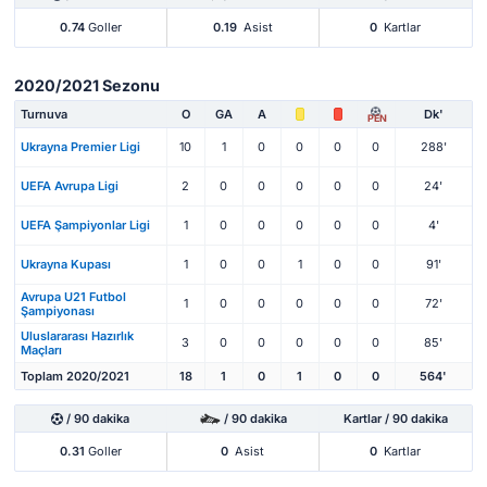
0.74
Goller
0.19
Asist
0
Kartlar
2020/2021 Sezonu
Turnuva
O
GA
A
Dk'
PEN
Ukrayna Premier Ligi
10
1
0
0
0
0
288'
UEFA Avrupa Ligi
2
0
0
0
0
0
24'
UEFA Şampiyonlar Ligi
1
0
0
0
0
0
4'
Ukrayna Kupası
1
0
0
1
0
0
91'
Avrupa U21 Futbol
1
0
0
0
0
0
72'
Şampiyonası
Uluslararası Hazırlık
3
0
0
0
0
0
85'
Maçları
Toplam 2020/2021
18
1
0
1
0
0
564'
/ 90 dakika
/ 90 dakika
Kartlar / 90 dakika
0.31
Goller
0
Asist
0
Kartlar