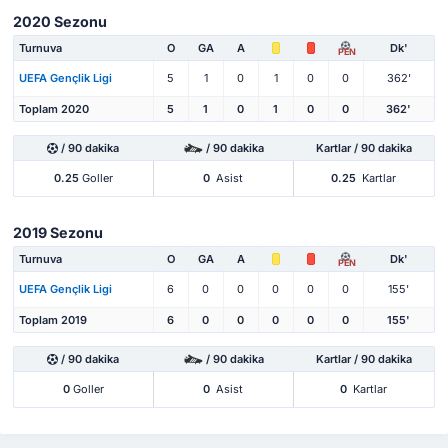
2020 Sezonu
Turnuva
O
GA
A
Dk'
PEN
UEFA Gençlik Ligi
5
1
0
1
0
0
362'
Toplam 2020
5
1
0
1
0
0
362'
/ 90 dakika
/ 90 dakika
Kartlar / 90 dakika
0.25
Goller
0
Asist
0.25
Kartlar
2019 Sezonu
Turnuva
O
GA
A
Dk'
PEN
UEFA Gençlik Ligi
6
0
0
0
0
0
155'
Toplam 2019
6
0
0
0
0
0
155'
/ 90 dakika
/ 90 dakika
Kartlar / 90 dakika
0
Goller
0
Asist
0
Kartlar