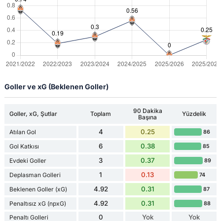
Goller ve xG (Beklenen Goller)
90 Dakika
Goller, xG, Şutlar
Toplam
Yüzdelik
Başına
4
0.25
Atılan Gol
86
6
0.38
Gol Katkısı
85
3
0.37
Evdeki Goller
89
1
0.13
Deplasman Golleri
74
4.92
0.31
Beklenen Goller (xG)
87
4.92
0.31
Penaltısız xG (npxG)
88
0
Yok
Yok
Penaltı Golleri