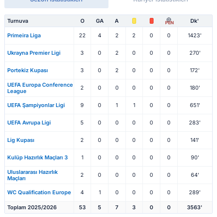
Turnuva
O
GA
A
Dk'
PEN
Primeira Liga
22
4
2
2
0
0
1423'
Ukrayna Premier Ligi
3
0
2
0
0
0
270'
Portekiz Kupası
3
0
2
0
0
0
172'
UEFA Europa Conference
2
0
0
0
0
0
180'
League
UEFA Şampiyonlar Ligi
9
0
1
1
0
0
651'
UEFA Avrupa Ligi
5
0
0
0
0
0
283'
Lig Kupası
2
0
0
0
0
0
141'
Kulüp Hazırlık Maçları 3
1
0
0
0
0
0
90'
Uluslararası Hazırlık
2
0
0
0
0
0
64'
Maçları
WC Qualification Europe
4
1
0
0
0
0
289'
Toplam 2025/2026
53
5
7
3
0
0
3563'