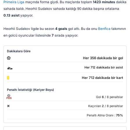
Primeira Liga
maçında forma giydi. Bu maçlarda toplam
1423 minutes
dakika
sahada kaldı. Heorhii Sudakov sahada kaldığı 90 dakika başına ortalama
0.13 asist
yapıyor.
Heorhii Sudakov ligde bu sezon
4 goals
gol attı. Bu da onu
Benfica
takımının
en golcü oyuncular listesinde
7
sırada yapıyor.
Dakikalara Göre
Her 356 dakikada bir gol
Her 712 dakikada bir asist
Her 712 dakikada bir kart
Penaltı İstatistiği (Kariyer Boyu)
Gol
6
/ 8 penaltılar
PEN
Kaçırılan
2
/ 8 penaltılar
Penaltı Atma Oranı :
75%