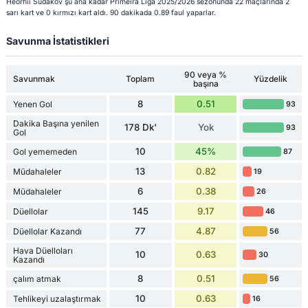
Heorhii Sudakov şu ana kadar Primeira Liga 2025/2026 sezonunda 22 maçlarında 2
sarı kart ve 0 kırmızı kart aldı. 90 dakikada 0.89 faul yaparlar.
Savunma İstatistikleri
90 veya %
Savunmak
Toplam
Yüzdelik
başına
8
0.51
Yenen Gol
93
Dakika Başına yenilen
178 Dk'
Yok
93
Gol
10
45%
Gol yememeden
87
13
0.82
Müdahaleler
19
6
0.38
Müdahaleler
26
145
9.17
Düellolar
46
77
4.87
Düellolar Kazandı
56
Hava Düelloları
10
0.63
30
Kazandı
8
0.51
çalım atmak
56
10
0.63
Tehlikeyi uzalaştırmak
16