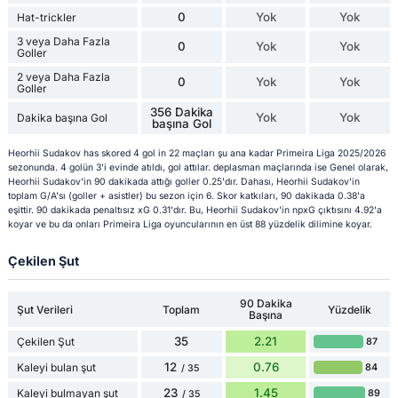
0
Yok
Yok
Hat-trickler
3 veya Daha Fazla
0
Yok
Yok
Goller
2 veya Daha Fazla
0
Yok
Yok
Goller
356 Dakika
Yok
Yok
Dakika başına Gol
başına Gol
Heorhii Sudakov has skored 4 gol in 22 maçları şu ana kadar Primeira Liga 2025/2026
sezonunda. 4 golün 3'i evinde atıldı, gol attılar. deplasman maçlarında ise Genel olarak,
Heorhii Sudakov'in 90 dakikada attığı goller 0.25'dır. Dahası, Heorhii Sudakov'in
toplam G/A'sı (goller + asistler) bu sezon için 6. Skor katkıları, 90 dakikada 0.38'a
eşittir. 90 dakikada penaltısız xG 0.31'dır. Bu, Heorhii Sudakov'in npxG çıktısını 4.92'a
koyar ve bu da onları Primeira Liga oyuncularının en üst 88 yüzdelik dilimine koyar.
Çekilen Şut
90 Dakika
Şut Verileri
Toplam
Yüzdelik
Başına
35
2.21
Çekilen Şut
87
12
0.76
Kaleyi bulan şut
84
/ 35
23
1.45
Kaleyi bulmayan şut
89
/ 35