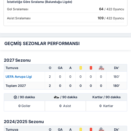
İstatistiğe Göre Sıralama (Bulunduğu Ligde)
64
Gol Sıralaması
/ 422 Oyuncu
109
Asist Sıralaması
/ 422 Oyuncu
GEÇMİŞ SEZONLAR PERFORMANSI
2027 Sezonu
Turnuva
O
GA
A
Dk'
PEN
UEFA Avrupa Ligi
2
0
0
0
0
0
180'
Toplam 2027
2
0
0
0
0
0
180'
/ 90 dakika
/ 90 dakika
Kartlar / 90 dakika
0
Goller
0
Asist
0
Kartlar
2024/2025 Sezonu
Turnuva
O
GA
A
Dk'
PEN