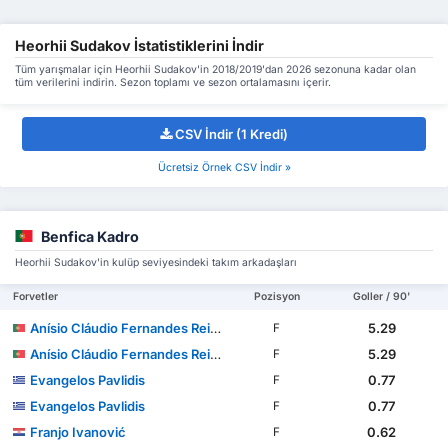
Heorhii Sudakov İstatistiklerini İndir
Tüm yarışmalar için Heorhii Sudakov'in 2018/2019'dan 2026 sezonuna kadar olan
tüm verilerini indirin. Sezon toplamı ve sezon ortalamasını içerir.
CSV İndir (1 Kredi)
Ücretsiz Örnek CSV İndir »
Benfica Kadro
Heorhii Sudakov'in kulüp seviyesindeki takım arkadaşları
Forvetler
Pozisyon
Goller / 90'
Anísio Cláudio Fernandes Reis Cabral
5.29
F
Anísio Cláudio Fernandes Reis Cabral
5.29
F
Evangelos Pavlidis
0.77
F
Evangelos Pavlidis
0.77
F
Franjo Ivanović
0.62
F