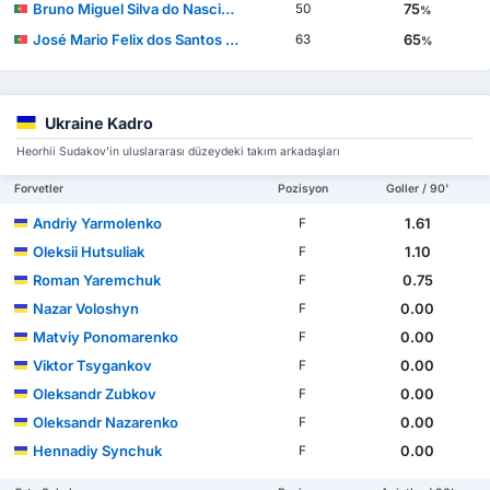
Bruno Miguel Silva do Nascimento
75
50
%
José Mario Felix dos Santos Mourinho
65
63
%
Ukraine Kadro
Heorhii Sudakov'in uluslararası düzeydeki takım arkadaşları
Forvetler
Pozisyon
Goller / 90'
Andriy Yarmolenko
1.61
F
Oleksii Hutsuliak
1.10
F
Roman Yaremchuk
0.75
F
Nazar Voloshyn
0.00
F
Matviy Ponomarenko
0.00
F
Viktor Tsygankov
0.00
F
Oleksandr Zubkov
0.00
F
Oleksandr Nazarenko
0.00
F
Hennadiy Synchuk
0.00
F