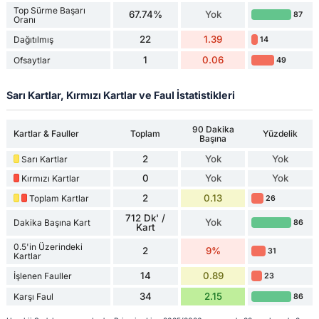
Top Sürme Başarı
67.74%
Yok
87
Oranı
22
1.39
Dağıtılmış
14
1
0.06
Ofsaytlar
49
Sarı Kartlar, Kırmızı Kartlar ve Faul İstatistikleri
90 Dakika
Kartlar & Fauller
Toplam
Yüzdelik
Başına
2
Yok
Yok
Sarı Kartlar
0
Yok
Yok
Kırmızı Kartlar
2
0.13
Toplam Kartlar
26
712 Dk' /
Yok
Dakika Başına Kart
86
Kart
0.5'in Üzerindeki
2
9%
31
Kartlar
14
0.89
İşlenen Fauller
23
34
2.15
Karşı Faul
86