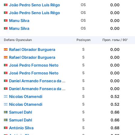
João Pedro Seno Luis Rêgo
0.00
OS
João Pedro Seno Luis Rêgo
0.00
OS
Manu Silva
0.00
OS
Manu Silva
0.00
OS
Defans Oyuncuları
Pozisyon
Проп. голы / 90'
Rafael Obrador Burguera
0.00
S
Rafael Obrador Burguera
0.00
S
José Pedro Formoso Neto
0.00
S
José Pedro Formoso Neto
0.00
S
Daniel Armando Fonseca da Silva Banjaqui
0.00
S
Daniel Armando Fonseca da Silva Banjaqui
0.00
S
Nicolas Otamendi
0.52
S
Nicolas Otamendi
0.52
S
Samuel Dahl
0.66
S
Samuel Dahl
0.66
S
António Silva
0.68
S