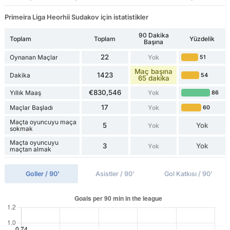
Primeira Liga Heorhii Sudakov için istatistikler
90 Dakika
Toplam
Toplam
Yüzdelik
Başına
22
Oynanan Maçlar
Yok
51
Maç başına
1423
Dakika
54
65 dakika
€830,546
Yıllık Maaş
Yok
86
17
Maçlar Başladı
Yok
60
Maçta oyuncuyu maça
5
Yok
Yok
sokmak
Maçta oyuncuyu
3
Yok
Yok
maçtan almak
Goller / 90'
Asistler / 90'
Gol Katkısı / 90'