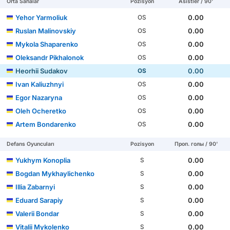
Orta Sahalar
Pozisyon
Asistler / 90'
Yehor Yarmoliuk
0.00
OS
Ruslan Malinovskiy
0.00
OS
Mykola Shaparenko
0.00
OS
Oleksandr Pikhalonok
0.00
OS
Heorhii Sudakov
0.00
OS
Ivan Kaliuzhnyi
0.00
OS
Egor Nazaryna
0.00
OS
Oleh Ocheretko
0.00
OS
Artem Bondarenko
0.00
OS
Defans Oyuncuları
Pozisyon
Проп. голы / 90'
Yukhym Konoplia
0.00
S
Bogdan Mykhaylichenko
0.00
S
Illia Zabarnyi
0.00
S
Eduard Sarapiy
0.00
S
Valerii Bondar
0.00
S
Vitalii Mykolenko
0.00
S