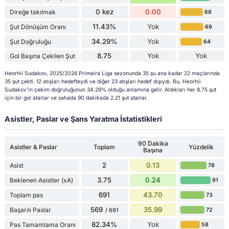
0 kez
0.00
Direğe takılmak
68
11.43%
Yok
Şut Dönüşüm Oranı
69
34.29%
Yok
Şut Doğruluğu
64
8.75
Yok
Yok
Gol Başına Çekilen Şut
Heorhii Sudakov, 2025/2026 Primeira Liga sezonunda 35 şu ana kadar 22 maçlarında
35 şut çekti. 12 atışları hedefteydi ve diğer 23 atışları hedef dışıydı. Bu, Heorhii
Sudakov'in çekim doğruluğunun 34.29% olduğu anlamına gelir. Aldıkları her 8.75 şut
için bir gol atarlar ve sahada 90 dakikada 2.21 şut atarlar.
Asistler, Paslar ve Şans Yaratma İstatistikleri
90 Dakika
Asistler & Paslar
Toplam
Yüzdelik
Başına
2
0.13
Asist
78
3.75
0.24
Beklenen Asistler (xA)
91
691
43.70
Toplam pas
73
569
35.99
Başarılı Paslar
72
/ 691
82.34%
Yok
Pas Tamamlama Oranı
58