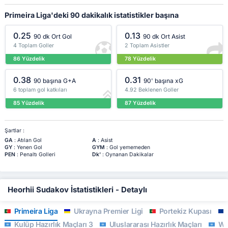
Primeira Liga'deki 90 dakikalık istatistikler başına
0.25
0.13
90 dk Ort Gol
90 dk Ort Asist
4 Toplam Goller
2 Toplam Asistler
86 Yüzdelik
78 Yüzdelik
0.38
0.31
90 başına G+A
90' başına xG
6 toplam gol katkıları
4.92 Beklenen Goller
85 Yüzdelik
87 Yüzdelik
Şartlar :
GA
: Atılan Gol
A
: Asist
GY
: Yenen Gol
GYM
: Gol yememeden
PEN
: Penaltı Golleri
Dk'
: Oynanan Dakikalar
Heorhii Sudakov İstatistikleri - Detaylı
Primeira Liga
Ukrayna Premier Ligi
Portekiz Kupası
Kulüp Hazırlık Maçları 3
Uluslararası Hazırlık Maçları
WC 