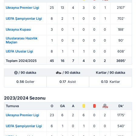
Ukrayna Premier Ligi
25
13
4
3
0
1
2107'
UEFA Şampiyonlar Ligi
8
2
1
0
0
1
702'
Ukrayna Kupası
3
0
1
0
0
0
188'
Uluslararası Hazırlık
1
0
0
0
0
0
90'
Maçları
UEFA Uluslar Ligi
8
1
1
1
0
0
608'
Toplam 2024/2025
45
16
7
4
0
2
3695'
/ 90 dakika
/ 90 dakika
Kartlar / 90 dakika
0.56
Goller
0.17
Asist
0.13
Kartlar
2023/2024 Sezonu
Turnuva
O
GA
A
Dk'
PEN
Ukrayna Premier Ligi
23
6
2
6
0
2
1775'
UEFA Şampiyonlar Ligi
6
1
0
1
0
0
540'