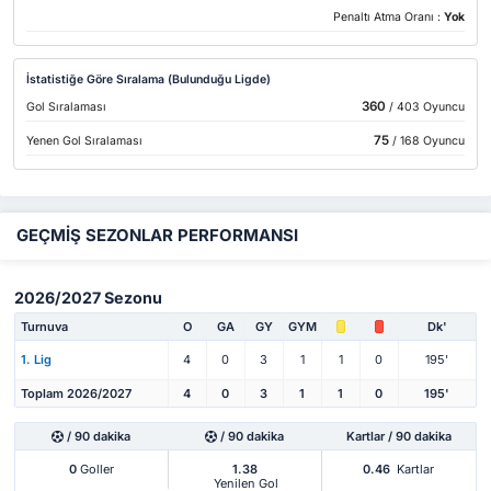
Penaltı Atma Oranı :
Yok
İstatistiğe Göre Sıralama (Bulunduğu Ligde)
360
Gol Sıralaması
/ 403 Oyuncu
75
Yenen Gol Sıralaması
/ 168 Oyuncu
GEÇMİŞ SEZONLAR PERFORMANSI
2026/2027 Sezonu
Turnuva
O
GA
GY
GYM
Dk'
1. Lig
4
0
3
1
1
0
195'
Toplam 2026/2027
4
0
3
1
1
0
195'
/ 90 dakika
/ 90 dakika
Kartlar / 90 dakika
0
Goller
1.38
0.46
Kartlar
Yenilen Gol