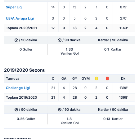
Süper Lig
14
0
13
2
1
0
879'
UEFA Avrupa Ligi
3
0
5
0
3
0
270'
Toplam 2020/2021
17
0
18
2
4
0
1149'
/ 90 dakika
/ 90 dakika
Kartlar / 90 dakika
0
Goller
1.33
0.1
Kartlar
Yenilen Gol
2019/2020 Sezonu
Turnuva
O
GA
GY
GYM
Dk'
Challenge Ligi
21
4
28
0
2
0
1398'
Toplam 2019/2020
21
4
28
0
2
0
1398'
/ 90 dakika
/ 90 dakika
Kartlar / 90 dakika
0.26
Goller
1.8
0.13
Kartlar
Yenilen Gol