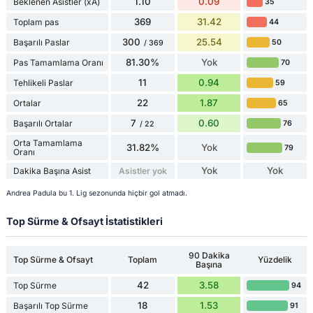
1.10
0.09
Beklenen Asistler (xA)
35
369
31.42
Toplam pas
44
300
25.54
Başarılı Paslar
50
/ 369
81.30%
Yok
Pas Tamamlama Oranı
70
11
0.94
Tehlikeli Paslar
59
22
1.87
Ortalar
65
7
0.60
Başarılı Ortalar
76
/ 22
Orta Tamamlama
31.82%
Yok
79
Oranı
Yok
Yok
Dakika Başına Asist
Asistler yok
Andrea Padula bu 1. Lig sezonunda hiçbir gol atmadı.
Top Sürme & Ofsayt İstatistikleri
90 Dakika
Top Sürme & Ofsayt
Toplam
Yüzdelik
Başına
42
3.58
Top Sürme
94
18
1.53
Başarılı Top Sürme
91