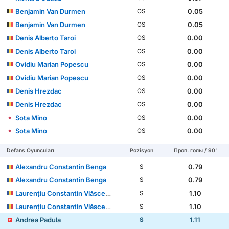
Benjamin Van Durmen
0.05
OS
Benjamin Van Durmen
0.05
OS
Denis Alberto Taroi
0.00
OS
Denis Alberto Taroi
0.00
OS
Ovidiu Marian Popescu
0.00
OS
Ovidiu Marian Popescu
0.00
OS
Denis Hrezdac
0.00
OS
Denis Hrezdac
0.00
OS
Sota Mino
0.00
OS
Sota Mino
0.00
OS
Defans Oyuncuları
Pozisyon
Проп. голы / 90'
Alexandru Constantin Benga
0.79
S
Alexandru Constantin Benga
0.79
S
Laurențiu Constantin Vlăsceanu
1.10
S
Laurențiu Constantin Vlăsceanu
1.10
S
Andrea Padula
1.11
S