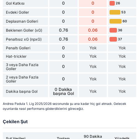
0
0
Gol Katkısı
26
0
0
Evdeki Goller
53
0
0
Deplasman Golleri
60
0.76
0.06
Beklenen Goller (xG)
36
0.76
0.06
Penaltısız xG (npxG)
37
0
Yok
Yok
Penaltı Golleri
0
Yok
Yok
Hat-trickler
3 veya Daha Fazla
0
Yok
Yok
Goller
2 veya Daha Fazla
0
Yok
Yok
Goller
0 Dakika
Yok
Yok
Dakika başına Gol
başına Gol
Andrea Padula 1. Lig 2025/2026 sezonunda şu ana kadar hiç gol atmadı. Gelecek
oyunlarda nasıl performans gösterdiklerini göreceğiz.
Çekilen Şut
90 Dakika
Şut Verileri
Toplam
Yüzdelik