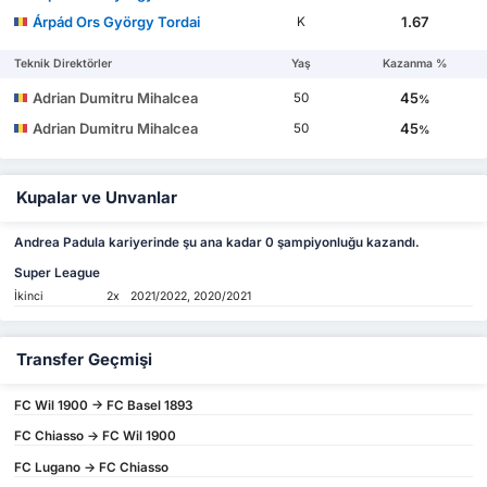
Árpád Ors György Tordai
1.67
K
Teknik Direktörler
Yaş
Kazanma %
Adrian Dumitru Mihalcea
45
50
%
Adrian Dumitru Mihalcea
45
50
%
Kupalar ve Unvanlar
Andrea Padula kariyerinde şu ana kadar 0 şampiyonluğu kazandı.
Super League
İkinci
2x
2021/2022, 2020/2021
Transfer Geçmişi
FC Wil 1900 -> FC Basel 1893
FC Chiasso -> FC Wil 1900
FC Lugano -> FC Chiasso