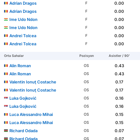
Adrian Dragos
0.00
F
Adrian Dragos
0.00
F
Ime Udo Ndon
0.00
F
Ime Udo Ndon
0.00
F
Andrei Tolcea
0.00
F
Andrei Tolcea
0.00
F
Orta Sahalar
Pozisyon
Asistler / 90'
Alin Roman
0.43
OS
Alin Roman
0.43
OS
Valentin Ionuţ Costache
0.17
OS
Valentin Ionuţ Costache
0.17
OS
Luka Gojković
0.16
OS
Luka Gojković
0.16
OS
Luca Alessandro Mihai
0.15
OS
Luca Alessandro Mihai
0.15
OS
Richard Odada
0.07
OS
Richard Odada
0.07
OS