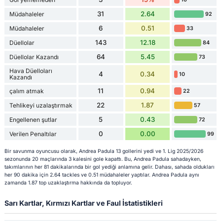
31
2.64
Müdahaleler
92
6
0.51
Müdahaleler
33
143
12.18
Düellolar
84
64
5.45
Düellolar Kazandı
73
Hava Düelloları
4
0.34
10
Kazandı
11
0.94
çalım atmak
22
22
1.87
Tehlikeyi uzalaştırmak
57
5
0.43
Engellenen şutlar
72
0
0.00
Verilen Penaltılar
99
Bir savunma oyuncusu olarak, Andrea Padula 13 gollerini yedi ve 1. Lig 2025/2026
sezonunda 20 maçlarında 3 kalesini gole kapattı. Bu, Andrea Padula sahadayken,
takımlarının her 81 dakikalarında bir gol yediği anlamına gelir. Dahası, sahada oldukları
her 90 dakika için 2.64 tackles ve 0.51 müdahaleler yaptılar. Andrea Padula aynı
zamanda 1.87 top uzaklaştırma hakkında da topluyor.
Sarı Kartlar, Kırmızı Kartlar ve Faul İstatistikleri