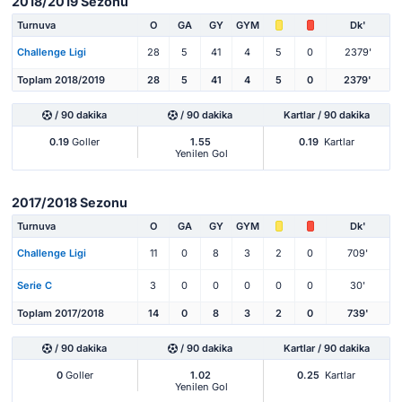
2018/2019 Sezonu
Turnuva
O
GA
GY
GYM
Dk'
Challenge Ligi
28
5
41
4
5
0
2379'
Toplam 2018/2019
28
5
41
4
5
0
2379'
/ 90 dakika
/ 90 dakika
Kartlar / 90 dakika
0.19
Goller
1.55
0.19
Kartlar
Yenilen Gol
2017/2018 Sezonu
Turnuva
O
GA
GY
GYM
Dk'
Challenge Ligi
11
0
8
3
2
0
709'
Serie C
3
0
0
0
0
0
30'
Toplam 2017/2018
14
0
8
3
2
0
739'
/ 90 dakika
/ 90 dakika
Kartlar / 90 dakika
0
Goller
1.02
0.25
Kartlar
Yenilen Gol