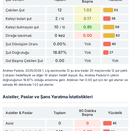
Başına
12
1.02
Çekilen Şut
52
2
0.17
Kaleyi bulan şut
38
/ 12
10
0.85
Kaleyi bulmayan şut
59
/ 12
0 kez
0.00
Direğe takılmak
62
0.00%
Yok
Şut Dönüşüm Oranı
40
16.67%
Yok
Şut Doğruluğu
27
0.00
Yok
Yok
Gol Başına Çekilen Şut
Andrea Padula, 2025/2026 1. Lig sezonunda 12 şu ana kadar 20 maçlarında 12 şut çekti.
2 atışları hedefteydi ve diğer 10 atışları hedef dışıydı. Bu, Andrea Padula'in çekim
doğruluğunun 16.67% olduğu anlamına gelir. Aldıkları her 0.00 şut için bir gol atarlar ve
sahada 90 dakikada 1.02 şut atarlar.
Asistler, Paslar ve Şans Yaratma İstatistikleri
90 Dakika
Asistler & Paslar
Toplam
Yüzdelik
Başına
0
0
Asist
45