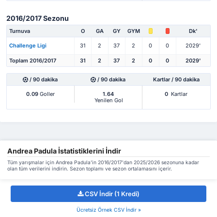
2016/2017 Sezonu
Turnuva
O
GA
GY
GYM
Dk'
Challenge Ligi
31
2
37
2
0
0
2029'
Toplam 2016/2017
31
2
37
2
0
0
2029'
/ 90 dakika
/ 90 dakika
Kartlar / 90 dakika
0.09
Goller
1.64
0
Kartlar
Yenilen Gol
Andrea Padula İstatistiklerini İndir
Tüm yarışmalar için Andrea Padula'in 2016/2017'dan 2025/2026 sezonuna kadar
olan tüm verilerini indirin. Sezon toplamı ve sezon ortalamasını içerir.
CSV İndir (1 Kredi)
Ücretsiz Örnek CSV İndir »