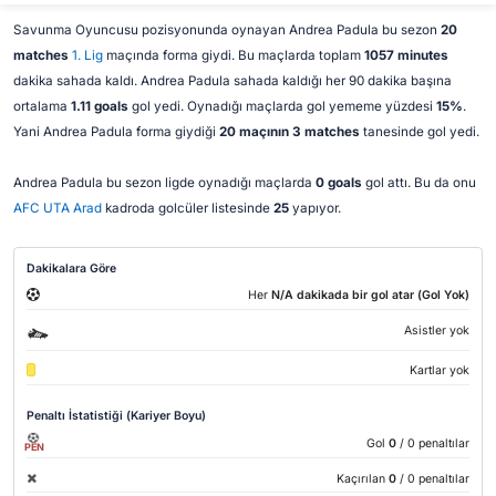
Savunma Oyuncusu pozisyonunda oynayan Andrea Padula bu sezon
20
matches
1. Lig
maçında forma giydi. Bu maçlarda toplam
1057 minutes
dakika sahada kaldı. Andrea Padula sahada kaldığı her 90 dakika başına
ortalama
1.11 goals
gol yedi. Oynadığı maçlarda gol yememe yüzdesi
15%
.
Yani Andrea Padula forma giydiği
20 maçının 3 matches
tanesinde gol yedi.
Andrea Padula bu sezon ligde oynadığı maçlarda
0 goals
gol attı. Bu da onu
AFC UTA Arad
kadroda golcüler listesinde
25
yapıyor.
Dakikalara Göre
Her
N/A dakikada bir gol atar (Gol Yok)
Asistler yok
Kartlar yok
Penaltı İstatistiği (Kariyer Boyu)
Gol
0
/ 0 penaltılar
PEN
Kaçırılan
0
/ 0 penaltılar