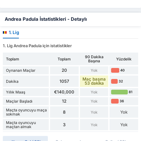
Andrea Padula İstatistikleri - Detaylı
1. Lig
1. Lig Andrea Padula için istatistikler
90 Dakika
Toplam
Toplam
Yüzdelik
Başına
20
Oynanan Maçlar
Yok
40
Maç başına
1057
Dakika
32
53 dakika
€140,000
Yıllık Maaş
Yok
81
12
Maçlar Başladı
Yok
36
Maçta oyuncuyu maça
8
Yok
Yok
sokmak
Maçta oyuncuyu
3
Yok
Yok
maçtan almak