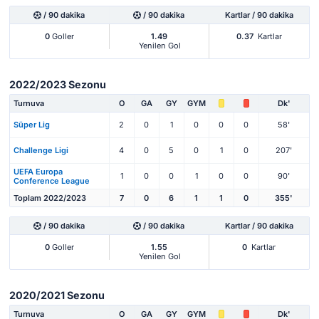
/ 90 dakika
/ 90 dakika
Kartlar / 90 dakika
0
Goller
1.49
0.37
Kartlar
Yenilen Gol
2022/2023 Sezonu
Turnuva
O
GA
GY
GYM
Dk'
Süper Lig
2
0
1
0
0
0
58'
Challenge Ligi
4
0
5
0
1
0
207'
UEFA Europa
1
0
0
1
0
0
90'
Conference League
Toplam 2022/2023
7
0
6
1
1
0
355'
/ 90 dakika
/ 90 dakika
Kartlar / 90 dakika
0
Goller
1.55
0
Kartlar
Yenilen Gol
2020/2021 Sezonu
Turnuva
O
GA
GY
GYM
Dk'