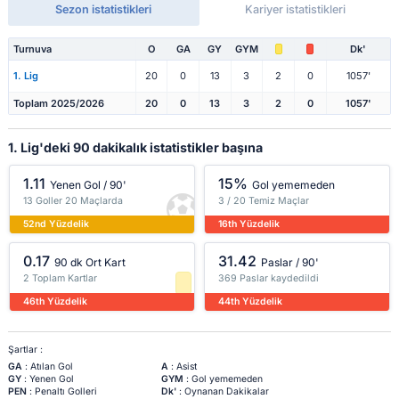
Sezon istatistikleri
Kariyer istatistikleri
Turnuva
O
GA
GY
GYM
Dk'
1. Lig
20
0
13
3
2
0
1057'
Toplam 2025/2026
20
0
13
3
2
0
1057'
1. Lig'deki 90 dakikalık istatistikler başına
1.11
15%
Yenen Gol / 90'
Gol yememeden
13 Goller 20 Maçlarda
3 / 20 Temiz Maçlar
52nd Yüzdelik
16th Yüzdelik
0.17
31.42
90 dk Ort Kart
Paslar / 90'
2 Toplam Kartlar
369 Paslar kaydedildi
46th Yüzdelik
44th Yüzdelik
Şartlar :
GA
: Atılan Gol
A
: Asist
GY
: Yenen Gol
GYM
: Gol yememeden
PEN
: Penaltı Golleri
Dk'
: Oynanan Dakikalar