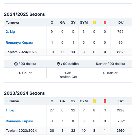
2024/2025 Sezonu
Turnuva
O
GA
GY
GYM
Dk'
2. Lig
9
0
12
3
0
0
792'
Romanya Kupası
1
0
1
0
0
0
90'
Toplam 2024/2025
10
0
13
3
0
0
882'
/ 90 dakika
/ 90 dakika
Kartlar / 90 dakika
0
Goller
1.36
0
Kartlar
Yenilen Gol
2023/2024 Sezonu
Turnuva
O
GA
GY
GYM
Dk'
1. Lig
27
0
32
7
8
1
1928'
Romanya Kupası
3
1
0
3
0
0
232'
Toplam 2023/2024
30
1
32
10
8
1
2160'