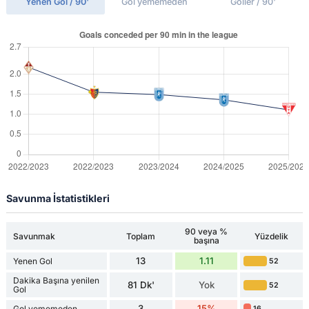
Yenen Gol / 90'
Gol yememeden
Goller / 90'
Savunma İstatistikleri
90 veya %
Savunmak
Toplam
Yüzdelik
başına
13
1.11
Yenen Gol
52
Dakika Başına yenilen
81 Dk'
Yok
52
Gol
3
15%
Gol yememeden
16