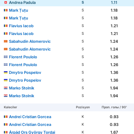
Andrea Padula
1.11
S
Mark Țuțu
1.18
S
Mark Țuțu
1.18
S
Flavius Iacob
1.21
S
Flavius Iacob
1.21
S
Sabahudin Alomeroviс
1.24
S
Sabahudin Alomeroviс
1.24
S
Florent Poulolo
1.26
S
Florent Poulolo
1.26
S
Dmytro Pospelov
1.36
S
Dmytro Pospelov
1.36
S
Marko Stolnik
1.94
S
Marko Stolnik
1.94
S
Kaleciler
Pozisyon
Проп. голы / 90'
Andrei Cristian Gorcea
0.93
K
Andrei Cristian Gorcea
0.93
K
Árpád Ors György Tordai
1.67
K