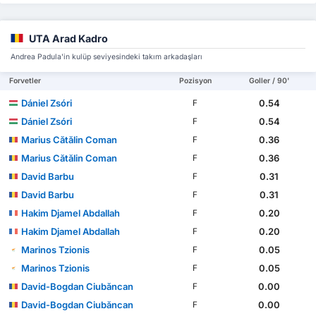
UTA Arad Kadro
Andrea Padula'in kulüp seviyesindeki takım arkadaşları
Forvetler
Pozisyon
Goller / 90'
Dániel Zsóri
0.54
F
Dániel Zsóri
0.54
F
Marius Cătălin Coman
0.36
F
Marius Cătălin Coman
0.36
F
David Barbu
0.31
F
David Barbu
0.31
F
Hakim Djamel Abdallah
0.20
F
Hakim Djamel Abdallah
0.20
F
Marinos Tzionis
0.05
F
Marinos Tzionis
0.05
F
David-Bogdan Ciubăncan
0.00
F
David-Bogdan Ciubăncan
0.00
F