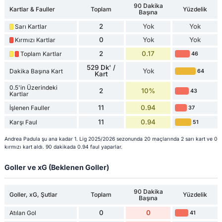
90 Dakika
Kartlar & Fauller
Toplam
Yüzdelik
Başına
2
Yok
Yok
Sarı Kartlar
0
Yok
Yok
Kırmızı Kartlar
2
0.17
Toplam Kartlar
46
529 Dk' /
Yok
Dakika Başına Kart
64
Kart
0.5'in Üzerindeki
2
10%
43
Kartlar
11
0.94
İşlenen Fauller
37
11
0.94
Karşı Faul
51
Andrea Padula şu ana kadar 1. Lig 2025/2026 sezonunda 20 maçlarında 2 sarı kart ve 0
kırmızı kart aldı. 90 dakikada 0.94 faul yaparlar.
Goller ve xG (Beklenen Goller)
90 Dakika
Goller, xG, Şutlar
Toplam
Yüzdelik
Başına
0
0
Atılan Gol
41