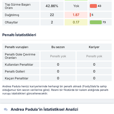
Top Sürme Başarı
42.86%
Yok
43
Oranı
22
1.87
Dağıtılmış
5
2
0.17
Ofsaytlar
73
Penaltı İstatistikleri
Penaltı vuruşları
Bu sezon
Kariyer
Penaltı Gole Çevirme
Penaltı yok
Penaltı yok
Oranları
0
0
Kullanılan Penaltılar
0
0
Penaltı Golleri
0
0
Kaçan Penaltılar
Andrea Padula henüz kariyerlerinde herhangi bir penaltı atmadı (FootyStats'ta sahip
olduğumuz tüm sezon verilerine göre). Resmi bir fikstürde bir kalem aldığında penaltı
vuruşu istatistikleri güncellenecektir.
Andrea Padula'in İstatistiksel Analizi