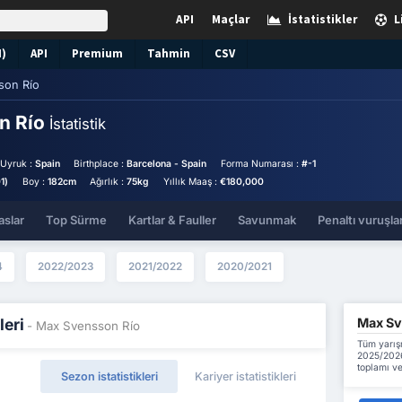
API
Maçlar
İstatistikler
L
N)
API
Premium
Tahmin
CSV
son Río
n Río
İstatistik
Uyruk :
Spain
Birthplace :
Barcelona - Spain
Forma Numarası :
#-1
1)
Boy :
182cm
Ağırlık :
75kg
Yıllık Maaş :
€180,000
aslar
Top Sürme
Kartlar & Fauller
Savunmak
Penaltı vuruşlar
4
2022/2023
2021/2022
2020/2021
Max Sve
leri
- Max Svensson Río
Tüm yarış
2025/2026
toplamı ve
Sezon istatistikleri
Kariyer istatistikleri