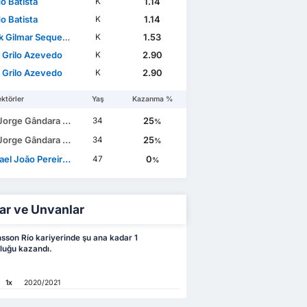
o Batista
1.14
K
o Batista
1.14
K
Gilmar Sequeira Mejías
1.53
K
l Grilo Azevedo
2.90
K
l Grilo Azevedo
2.90
K
ktörler
Yaş
Kazanma %
e Gândara Mendes Pereira
25
34
%
e Gândara Mendes Pereira
25
34
%
l João Pereira Costa
0
47
%
ar ve Unvanlar
son Río kariyerinde şu ana kadar 1
luğu kazandı.
1x
2020/2021