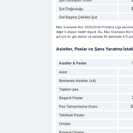
Şut Dönüşüm Oranı
Şut Doğruluğu
Gol Başına Çekilen Şut
Max Svensson Río, 2025/2026 Primeira Liga sezonunda
diğer 5 atışları hedef dışıydı. Bu, Max Svensson Río
şut için bir gol atarlar ve sahada 90 dakikada 4.11 şut 
Asistler, Paslar ve Şans Yaratma İstati
Asistler & Paslar
Asist
Beklenen Asistler (xA)
Toplam pas
Başarılı Paslar
Pas Tamamlama Oranı
Tehlikeli Paslar
Ortalar
Başarılı Ortalar