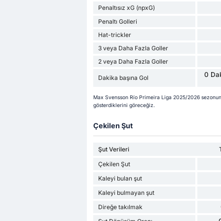
Penaltısız xG (npxG)
Penaltı Golleri
Hat-trickler
3 veya Daha Fazla Goller
2 veya Daha Fazla Goller
0 Dak
Dakika başına Gol
Max Svensson Río Primeira Liga 2025/2026 sezonund
gösterdiklerini göreceğiz.
Çekilen Şut
Şut Verileri
Çekilen Şut
Kaleyi bulan şut
Kaleyi bulmayan şut
Direğe takılmak