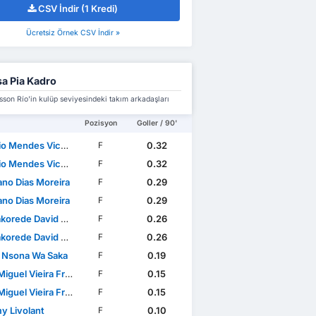
CSV İndir (1 Kredi)
Ücretsiz Örnek CSV İndir »
a Pia Kadro
son Río'in kulüp seviyesindeki takım arkadaşları
Pozisyon
Goller / 90'
o Mendes Vicente
0.32
F
o Mendes Vicente
0.32
F
ano Dias Moreira
0.29
F
ano Dias Moreira
0.29
F
ede David Osundina
0.26
F
ede David Osundina
0.26
F
n Nsona Wa Saka
0.19
F
 Vieira Freitas Silva Marques
0.15
F
 Vieira Freitas Silva Marques
0.15
F
y Livolant
0.10
F