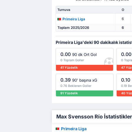
Turnuva
O
6
Primeira Liga
Toplam 2025/2026
6
Primeira Liga'deki 90 dakikalık istatis
0.00
0.00
90 dk Ort Gol
0 Toplam Goller
0 Topla
41 Yüzdelik
47 Yüz
0.39
0.10
90' başına xG
0.76 Beklenen Goller
0.19 Be
91 Yüzdelik
40 Yüz
Max Svensson Río İstatistikleri
Primeira Liga