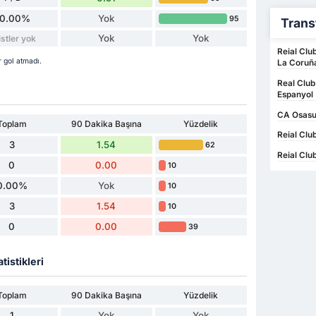
0.00%
Yok
95
Trans
Yok
Yok
stler yok
Reial Clu
 gol atmadı.
La Coruñ
Real Club
Espanyol
CA Osasun
Toplam
90 Dakika Başına
Yüzdelik
Reial Clu
3
1.54
62
Reial Clu
0
0.00
10
0.00%
Yok
10
3
1.54
10
0
0.00
39
tistikleri
Toplam
90 Dakika Başına
Yüzdelik
1
Yok
Yok