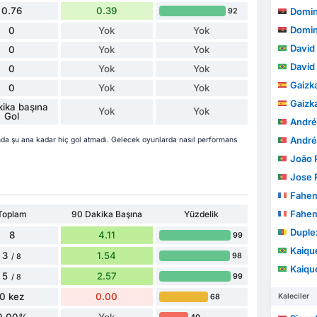
0.76
0.39
Domingos
92
Domingos
0
Yok
Yok
David
0
Yok
Yok
David
0
Yok
Yok
Gaizka L
0
Yok
Yok
Gaizka L
ika başına
Yok
Yok
Gol
André G
André G
a şu ana kadar hiç gol atmadı. Gelecek oyunlarda nasıl performans
João Pe
Jose 
Fahem
Fahem
Toplam
90 Dakika Başına
Yüzdelik
Duplex
8
4.11
99
Kaiqu
3
1.54
98
/ 8
Kaiqu
5
2.57
99
/ 8
0 kez
0.00
Kaleciler
68