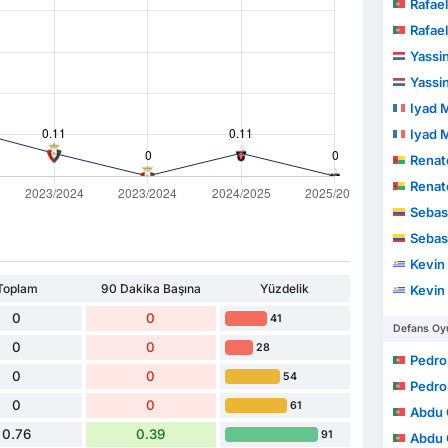
Rafael
Rafael
Yassin
Yassin
Iyad
Iyad
Renat
Renat
Sebas
Sebas
Kevin Es
Toplam
90 Dakika Başına
Yüzdelik
Kevin Es
0
0
41
Defans Oyu
0
0
28
Pedro
0
0
54
Pedro
0
0
61
Abdu 
0.76
0.39
91
Abdu 