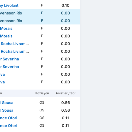
y Livolant
0.10
F
vensson Río
0.00
F
vensson Río
0.00
F
 Morais
0.00
F
 Morais
0.00
F
ha Livramento do Rosario
0.00
F
ha Livramento do Rosario
0.00
F
r Severina
0.00
F
r Severina
0.00
F
lva
0.00
F
lva
0.00
F
ar
Pozisyon
Asistler / 90'
l Sousa
0.56
OS
l Sousa
0.56
OS
nce Ofori
0.11
OS
nce Ofori
0.11
OS