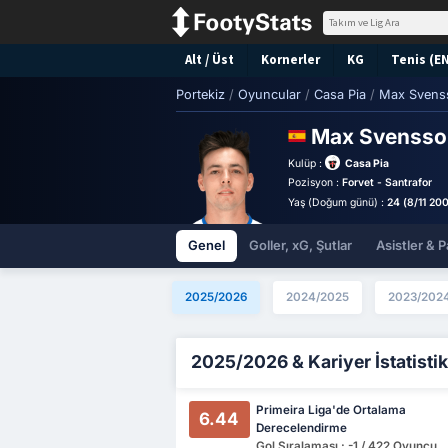
Alt / Üst
Kornerler
KG
Tenis (E
Portekiz
/
Oyuncular
/
Casa Pia
/
Max Svens
Max Svensso
Kulüp :
Casa Pia
Pozisyon :
Forvet - Santrafor
Yaş (Doğum günü) :
24 (8/11 200
Genel
Goller, xG, Şutlar
Asistler & P
2025/2026
2024/2025
2023/202
2025/2026 & Kariyer İstatistik
Primeira Liga'de Ortalama
6.44
Derecelendirme
Gol Sıralaması : -1 / 422 Oyuncu