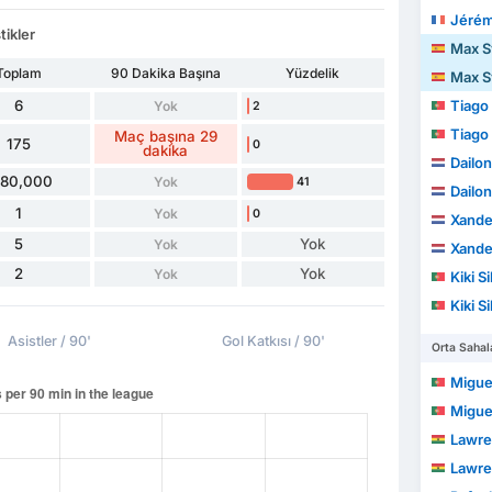
Jérém
tikler
Max S
Toplam
90 Dakika Başına
Yüzdelik
Max S
6
Tiago
Yok
2
Tiago
Maç başına 29
175
0
dakika
Dailon Roc
180,000
Yok
41
Dailon Roc
1
Yok
0
Xande
5
Yok
Yok
Xande
2
Yok
Yok
Kiki Si
Kiki Si
Asistler / 90'
Gol Katkısı / 90'
Orta Sahal
Migue
Migue
Lawre
Lawre