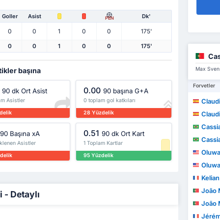
Goller
Asist
Dk'
PEN
0
0
1
0
0
175'
0
0
1
0
0
175'
Cas
Max Svens
tikler başına
Forvetler
0.00
90 dk Ort Asist
90 başına G+A
m Asistler
0 toplam gol katkıları
Claudi
delik
28 Yüzdelik
Claudi
Cassi
0.51
90 Başına xA
90 dk Ort Kart
Cassi
klenen Asistler
1 Toplam Kartlar
Oluwakor
delik
95 Yüzdelik
Oluwakor
Kelia
João Miguel
 - Detaylı
João Miguel
Jérém