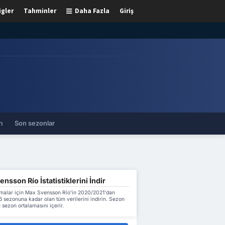
igler
Tahminler
Daha Fazla
Giriş
ı
Son sezonlar
nsson Río İstatistiklerini İndir
malar için Max Svensson Río'in 2020/2021'dan
 sezonuna kadar olan tüm verilerini indirin. Sezon
 sezon ortalamasını içerir.