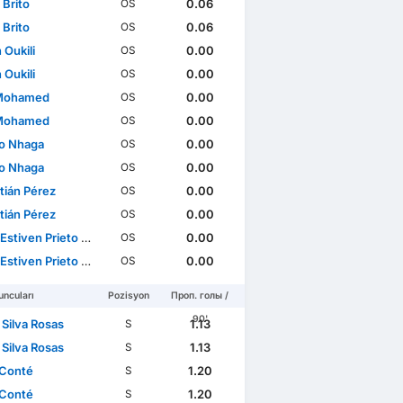
 Brito
0.06
OS
 Brito
0.06
OS
 Oukili
0.00
OS
 Oukili
0.00
OS
 Mohamed
0.00
OS
 Mohamed
0.00
OS
o Nhaga
0.00
OS
o Nhaga
0.00
OS
tián Pérez
0.00
OS
tián Pérez
0.00
OS
tiven Prieto Machado
0.00
OS
tiven Prieto Machado
0.00
OS
ncuları
Pozisyon
Проп. голы /
90'
 Silva Rosas
1.13
S
 Silva Rosas
1.13
S
Conté
1.20
S
Conté
1.20
S