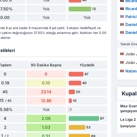
0.00%
Yok
40
Ricard
Ricard
37.50%
Yok
72
Patrick 
0.00
Yok
Yok
Danie
 8 şu ana kadar 6 maçlarında 8 şut çekti. 3 atışları hedefteydi ve
Danie
'in çekim doğruluğunun 37.50% olduğu anlamına gelir. Aldıkları her 0.00
atarlar.
Teknik Dire
stikleri
João Jorg
João Jorg
Toplam
90 Dakika Başına
Yüzdelik
Natanae
0
0
47
0.19
0.10
40
45
23.14
20
Kupal
25
12.86
10
/ 45
Max Svens
55.56%
Yok
1
şampiyon
4
2.06
97
La Liga 2
Şampiyon
2
1.03
53
1
0.51
69
/ 2