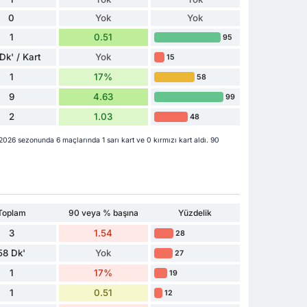
0
Yok
Yok
1
0.51
95
Dk' / Kart
Yok
15
1
17%
58
9
4.63
99
2
1.03
48
26 sezonunda 6 maçlarında 1 sarı kart ve 0 kırmızı kart aldı. 90
Toplam
90 veya % başına
Yüzdelik
3
1.54
28
58 Dk'
Yok
27
1
17%
19
1
0.51
12