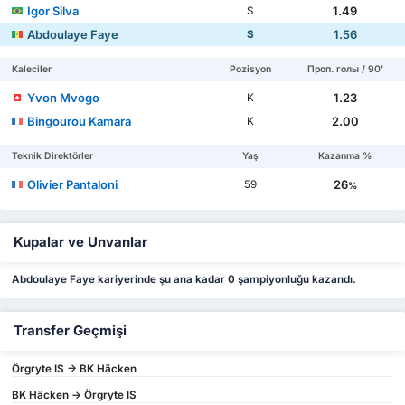
Igor Silva
1.49
S
Abdoulaye Faye
1.56
S
Kaleciler
Pozisyon
Проп. голы / 90'
Yvon Mvogo
1.23
K
Bingourou Kamara
2.00
K
Teknik Direktörler
Yaş
Kazanma %
Olivier Pantaloni
26
59
%
Kupalar ve Unvanlar
Abdoulaye Faye kariyerinde şu ana kadar 0 şampiyonluğu kazandı.
Transfer Geçmişi
Örgryte IS -> BK Häcken
BK Häcken -> Örgryte IS