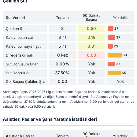
Çekilen Şut
90 Dakika
Şut Verileri
Toplam
Yüzdelik
Başına
8
0.50
Çekilen Şut
27
3
0.19
Kaleyi bulan şut
37
/ 8
5
0.31
Kaleyi bulmayan şut
25
/ 8
0 kez
0.00
Direğe takılmak
69
0.00%
Yok
Şut Dönüşüm Oranı
37
37.50%
Yok
Şut Doğruluğu
65
0.00
Yok
Yok
Gol Başına Çekilen Şut
Abdoulaye Faye, 2025/2026 Ligue 1 sezonunda 8 şu ana kadar 17 maçlarında 8 şut
çekti. 3 atışları hedefteydi ve diğer 5 atışları hedef dışıydı. Bu, Abdoulaye Faye'in çekim
doğruluğunun 37.50% olduğu anlamına gelir. Aldıkları her 0.00 şut için bir gol atarlar ve
sahada 90 dakikada 0.50 şut atarlar.
Asistler, Paslar ve Şans Yaratma İstatistikleri
90 Dakika
Asistler & Paslar
Toplam
Yüzdelik