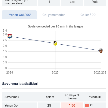
Maçta oyuncuyu
1
Yok
Yok
maçtan almak
Yenen Gol / 90'
Gol yememeden
Goller / 90'
Savunma İstatistikleri
90 veya %
Savunmak
Toplam
Yüzdelik
başına
25
1.56
Yenen Gol
22