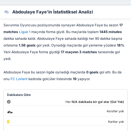
Abdoulaye Faye'in İstatistiksel Analizi
Savunma Oyuncusu pozisyonunda oynayan Abdoulaye Faye bu sezon
17
matches
Ligue 1
maçında forma giydi. Bu maçlarda toplam
1445 minutes
dakika sahada kaldı. Abdoulaye Faye sahada kaldığı her 90 dakika başına
ortalama
1.56 goals
gol yedi. Oynadığı maçlarda gol yememe yüzdesi
18%
.
Yani Abdoulaye Faye forma giydiği
17 maçının 3 matches
tanesinde gol
yedi.
Abdoulaye Faye bu sezon ligde oynadığı maçlarda
0 goals
gol attı. Bu da
onu
FC Lorient
kadroda golcüler listesinde
19
yapıyor.
Dakikalara Göre
Her
N/A dakikada bir gol atar (Gol Yok)
Asistler yok
Kartlar yok