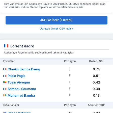
Tüm yarışmalar için Abdoulaye Faye'in 2024'dan 2025/2026 sezonuna kadar olan
tüm verilerini indirin. Sezon toplamı ve sezon ortalamasını içerir.
CSV İndir (1 Kredi)
Ücretsiz Örnek CSV İndir »
Lorient Kadro
Abdoulaye Faye'in kulüp seviyesindeki takım arkadaşları
Forvetler
Pozisyon
Goller / 90'
Cheikh Bamba Dieng
0.74
F
Pablo Pagis
0.51
F
Tosin Aiyegun
0.42
F
Sambou Soumano
0.39
F
Muhamad Bamba
0.13
F
Orta Sahalar
Pozisyon
Asistler / 90'
Panos Katseris
0.24
OS