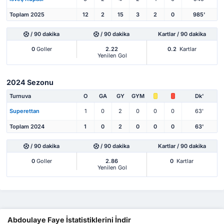
Toplam 2025
12
2
15
3
2
0
985'
/ 90 dakika
/ 90 dakika
Kartlar / 90 dakika
0
Goller
2.22
0.2
Kartlar
Yenilen Gol
2024 Sezonu
Turnuva
O
GA
GY
GYM
Dk'
Superettan
1
0
2
0
0
0
63'
Toplam 2024
1
0
2
0
0
0
63'
/ 90 dakika
/ 90 dakika
Kartlar / 90 dakika
0
Goller
2.86
0
Kartlar
Yenilen Gol
Abdoulaye Faye İstatistiklerini İndir