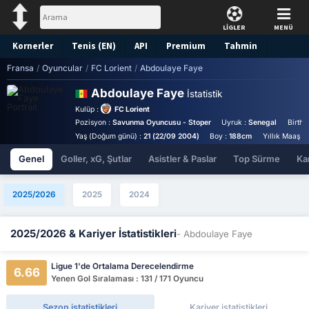
LİGLER
MENÜ
Kornerler
Tenis (EN)
API
Premium
Tahmin
Fransa
/
Oyuncular
/
FC Lorient
/
Abdoulaye Faye
Abdoulaye Faye
İstatistik
Kulüp :
FC Lorient
Pozisyon :
Savunma Oyuncusu - Stoper
Uyruk :
Senegal
Birthp
Yaş (Doğum günü) :
21 (22/09 2004)
Boy :
188cm
Yıllık Maaş :
Genel
Goller, xG, Şutlar
Asistler & Paslar
Top Sürme
Kar
2025/2026
2025
2024
2025/2026 & Kariyer İstatistikleri
- Abdoulaye Faye
Ligue 1'de Ortalama Derecelendirme
6.66
Yenen Gol Sıralaması : 131 / 171 Oyuncu
Sezon istatistikleri
Kariyer istatistikleri