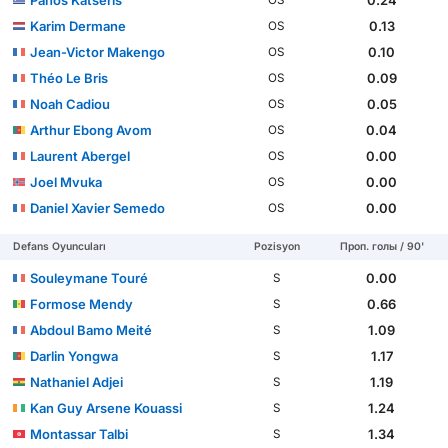
Karim Dermane
0.13
OS
Jean-Victor Makengo
0.10
OS
Théo Le Bris
0.09
OS
Noah Cadiou
0.05
OS
Arthur Ebong Avom
0.04
OS
Laurent Abergel
0.00
OS
Joel Mvuka
0.00
OS
Daniel Xavier Semedo
0.00
OS
Defans Oyuncuları
Pozisyon
Проп. голы / 90'
Souleymane Touré
0.00
S
Formose Mendy
0.66
S
Abdoul Bamo Meité
1.09
S
Darlin Yongwa
1.17
S
Nathaniel Adjei
1.19
S
Kan Guy Arsene Kouassi
1.24
S
Montassar Talbi
1.34
S