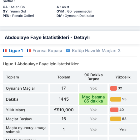
Şartlar :
GA
: Atılan Gol
A
: Asist
GY
: Yenen Gol
GYM
: Gol yememeden
PEN
: Penaltı Golleri
Dk'
: Oynanan Dakikalar
Abdoulaye Faye İstatistikleri - Detaylı
Ligue 1
Fransa Kupası
Kulüp Hazırlık Maçları 3
Ligue 1 Abdoulaye Faye için istatistikler
90 Dakika
Toplam
Toplam
Yüzdelik
Başına
17
Oynanan Maçlar
Yok
32
Maç başına
1445
Dakika
53
85 dakika
€910,000
Yıllık Maaş
Yok
40
16
Maçlar Başladı
Yok
53
Maçta oyuncuyu maça
1
Yok
Yok
sokmak