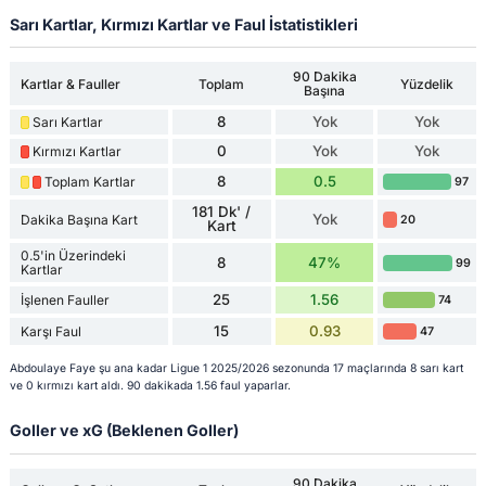
Sarı Kartlar, Kırmızı Kartlar ve Faul İstatistikleri
90 Dakika
Kartlar & Fauller
Toplam
Yüzdelik
Başına
8
Yok
Yok
Sarı Kartlar
0
Yok
Yok
Kırmızı Kartlar
8
0.5
Toplam Kartlar
97
181 Dk' /
Yok
Dakika Başına Kart
20
Kart
0.5'in Üzerindeki
8
47%
99
Kartlar
25
1.56
İşlenen Fauller
74
15
0.93
Karşı Faul
47
Abdoulaye Faye şu ana kadar Ligue 1 2025/2026 sezonunda 17 maçlarında 8 sarı kart
ve 0 kırmızı kart aldı. 90 dakikada 1.56 faul yaparlar.
Goller ve xG (Beklenen Goller)
90 Dakika