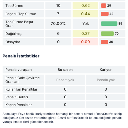
10
0.62
Top Sürme
29
7
0.44
Başarılı Top Sürme
42
Top Sürme Başarı
70.00%
Yok
89
Oranı
6
0.37
Dağıtılmış
70
0
0.00
Ofsaytlar
39
Penaltı İstatistikleri
Penaltı vuruşları
Bu sezon
Kariyer
Penaltı Gole Çevirme
Penaltı yok
Penaltı yok
Oranları
0
0
Kullanılan Penaltılar
0
0
Penaltı Golleri
0
0
Kaçan Penaltılar
Abdoulaye Faye henüz kariyerlerinde herhangi bir penaltı atmadı (FootyStats'ta sahip
olduğumuz tüm sezon verilerine göre). Resmi bir fikstürde bir kalem aldığında penaltı
vuruşu istatistikleri güncellenecektir.