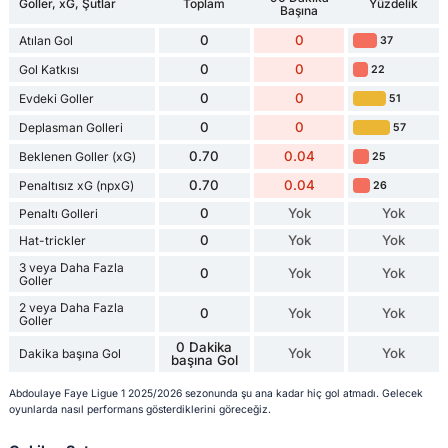
Goller, xG, Şutlar
Toplam
Yüzdelik
Başına
0
0
Atılan Gol
37
0
0
Gol Katkısı
22
0
0
Evdeki Goller
51
0
0
Deplasman Golleri
57
0.70
0.04
Beklenen Goller (xG)
25
0.70
0.04
Penaltısız xG (npxG)
26
0
Yok
Yok
Penaltı Golleri
0
Yok
Yok
Hat-trickler
3 veya Daha Fazla
0
Yok
Yok
Goller
2 veya Daha Fazla
0
Yok
Yok
Goller
0 Dakika
Yok
Yok
Dakika başına Gol
başına Gol
Abdoulaye Faye Ligue 1 2025/2026 sezonunda şu ana kadar hiç gol atmadı. Gelecek
oyunlarda nasıl performans gösterdiklerini göreceğiz.