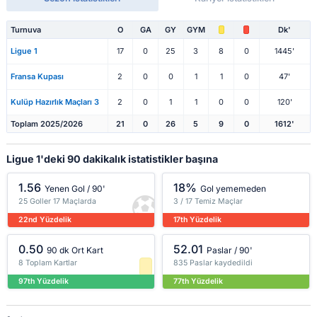
Turnuva
O
GA
GY
GYM
Dk'
Ligue 1
17
0
25
3
8
0
1445'
Fransa Kupası
2
0
0
1
1
0
47'
Kulüp Hazırlık Maçları 3
2
0
1
1
0
0
120'
Toplam 2025/2026
21
0
26
5
9
0
1612'
Ligue 1'deki 90 dakikalık istatistikler başına
1.56
18%
Yenen Gol / 90'
Gol yememeden
25 Goller 17 Maçlarda
3 / 17 Temiz Maçlar
22nd Yüzdelik
17th Yüzdelik
0.50
52.01
90 dk Ort Kart
Paslar / 90'
8 Toplam Kartlar
835 Paslar kaydedildi
97th Yüzdelik
77th Yüzdelik