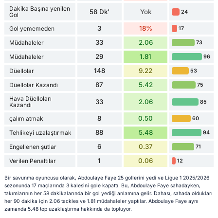
Dakika Başına yenilen
58 Dk'
Yok
24
Gol
3
18%
Gol yememeden
17
33
2.06
Müdahaleler
73
29
1.81
Müdahaleler
96
148
9.22
Düellolar
53
87
5.42
Düellolar Kazandı
75
Hava Düelloları
33
2.06
85
Kazandı
8
0.50
çalım atmak
60
88
5.48
Tehlikeyi uzalaştırmak
94
6
0.37
Engellenen şutlar
71
1
0.06
Verilen Penaltılar
12
Bir savunma oyuncusu olarak, Abdoulaye Faye 25 gollerini yedi ve Ligue 1 2025/2026
sezonunda 17 maçlarında 3 kalesini gole kapattı. Bu, Abdoulaye Faye sahadayken,
takımlarının her 58 dakikalarında bir gol yediği anlamına gelir. Dahası, sahada oldukları
her 90 dakika için 2.06 tackles ve 1.81 müdahaleler yaptılar. Abdoulaye Faye aynı
zamanda 5.48 top uzaklaştırma hakkında da topluyor.