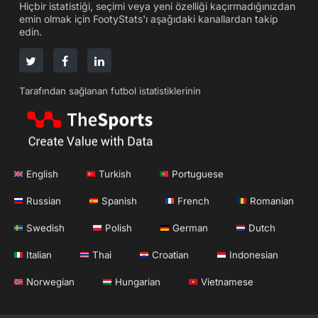
Hiçbir istatistiği, seçimi veya yeni özelliği kaçırmadığınızdan
emin olmak için FootyStats'ı aşağıdaki kanallardan takip
edin.
Tarafından sağlanan futbol istatistiklerinin
English
Turkish
Portuguese
Russian
Spanish
French
Romanian
Swedish
Polish
German
Dutch
Italian
Thai
Croatian
Indonesian
Norwegian
Hungarian
Vietnamese