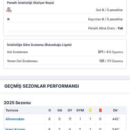
Penaltı İstatistiği (Kariyer Boyu)
Gol
0
/ 0 penaltılar
PEN
Kaçırılan
0
/ 0 penaltılar
Penaltı Atma Oranı :
Yok
İstatistiğe Göre Sıralama (Bulunduğu Ligde)
371
Gol Sıralaması
/ 412 Oyuncu
131
Yenen Gol Sıralaması
/ 171 Oyuncu
GEÇMİŞ SEZONLAR PERFORMANSI
2025 Sezonu
Turnuva
O
GA
GY
GYM
Dk'
Allsvenskan
6
0
11
1
1
0
445'
İsveç Kupası
6
2
4
2
1
0
540'