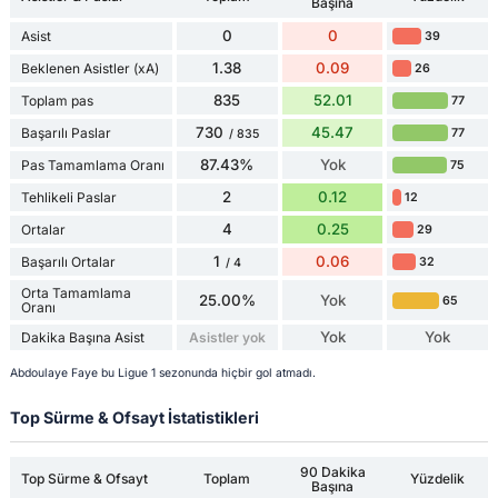
Başına
0
0
Asist
39
1.38
0.09
Beklenen Asistler (xA)
26
835
52.01
Toplam pas
77
730
45.47
Başarılı Paslar
77
/ 835
87.43%
Yok
Pas Tamamlama Oranı
75
2
0.12
Tehlikeli Paslar
12
4
0.25
Ortalar
29
1
0.06
Başarılı Ortalar
32
/ 4
Orta Tamamlama
25.00%
Yok
65
Oranı
Yok
Yok
Dakika Başına Asist
Asistler yok
Abdoulaye Faye bu Ligue 1 sezonunda hiçbir gol atmadı.
Top Sürme & Ofsayt İstatistikleri
90 Dakika
Top Sürme & Ofsayt
Toplam
Yüzdelik
Başına