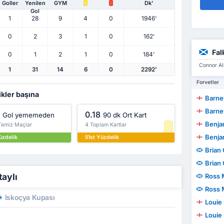
Goller
Yenilen
GYM
Dk'
Gol
1
28
9
4
0
1946'
0
2
3
1
0
162'
Fal
0
1
2
1
0
184'
Connor All
1
31
14
6
0
2292'
Forvetler
ikler başına
Barne
Barne
0.18
Gol yememeden
90 dk Ort Kart
Benjam
 Temiz Maçlar
4 Toplam Kartlar
Benjam
üzdelik
51st Yüzdelik
Brian
Brian
taylı
Ross 
Ross 
İskoçya Kupası
Louie
Louie