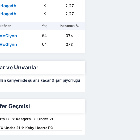
 Hogarth
2.27
K
 Hogarth
2.27
K
ktörler
Yaş
Kazanma %
 McGlynn
37
64
%
 McGlynn
37
64
%
ar ve Unvanlar
lan kariyerinde şu ana kadar 0 şampiyonluğu
fer Geçmişi
rts FC -> Rangers FC Under 21
C Under 21 -> Kelty Hearts FC