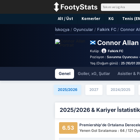
Alt / Üst
Kornerler
KG
Tenis (E
İskoçya
/
Oyuncular
/
Falkirk FC
/
Connor Al
Connor Alla
Kulüp :
Falkirk FC
Pozisyon :
Savunma Oyuncusu -
Yaş (Doğum günü) :
25 (10/01 20
Genel
Goller, xG, Şutlar
Asistler & P
2025/2026
2027
2024/2025
2025/2026 & Kariyer İstatistik
Premiership'de Ortalama Derecel
6.53
Yenen Gol Sıralaması : 64 / 121 O