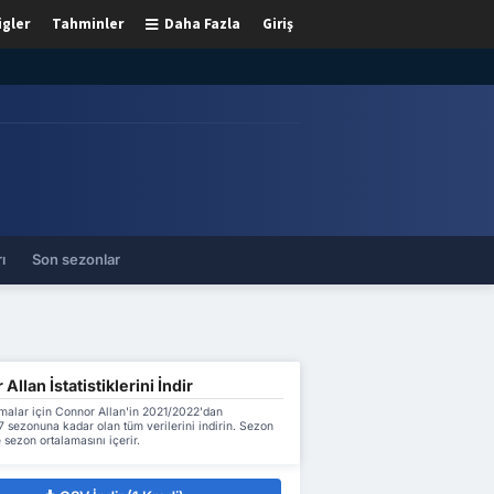
igler
Tahminler
Daha Fazla
Giriş
ı
Son sezonlar
Allan İstatistiklerini İndir
malar için Connor Allan'in 2021/2022'dan
 sezonuna kadar olan tüm verilerini indirin. Sezon
 sezon ortalamasını içerir.