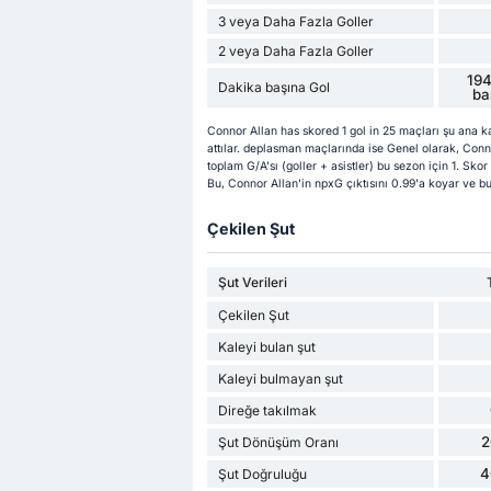
3 veya Daha Fazla Goller
2 veya Daha Fazla Goller
194
Dakika başına Gol
ba
Connor Allan has skored 1 gol in 25 maçları şu ana k
attılar. deplasman maçlarında ise Genel olarak, Conno
toplam G/A'sı (goller + asistler) bu sezon için 1. Skor
Bu, Connor Allan'in npxG çıktısını 0.99'a koyar ve bu
Çekilen Şut
Şut Verileri
Çekilen Şut
Kaleyi bulan şut
Kaleyi bulmayan şut
Direğe takılmak
2
Şut Dönüşüm Oranı
4
Şut Doğruluğu