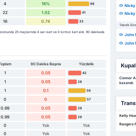
4
16%
68
Nicky
22
1.02
41
Nicky
16
0.74
33
Teknik Dire
onunda 25 maçlarında 4 sarı kart ve 0 kırmızı kart aldı. 90 dakikada
John
John
Toplam
90 Dakika Başına
Yüzdelik
Kupal
1
0.05
42
Connor Al
1
0.05
28
kazandı.
1
0.1
56
0
0
57
Trans
0.99
0.05
28
Kelty Hea
0.99
0.05
28
Rangers F
0
Yok
Yok
0
Yok
Yok