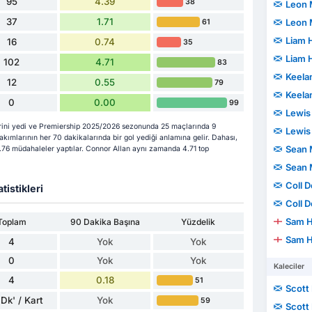
95
4.39
38
Leon
37
1.71
Leon
61
Liam 
16
0.74
35
Liam 
102
4.71
83
Keela
12
0.55
79
Keela
0
0.00
99
Lewis
rini yedi ve Premiership 2025/2026 sezonunda 25 maçlarında 9
Lewis
akımlarının her 70 dakikalarında bir gol yediği anlamına gelir. Dahası,
Sean 
1.76 müdahaleler yaptılar. Connor Allan aynı zamanda 4.71 top
Sean 
Coll 
tistikleri
Coll 
Sam H
Toplam
90 Dakika Başına
Yüzdelik
Sam H
4
Yok
Yok
0
Yok
Yok
Kaleciler
4
0.18
51
Scott
Dk' / Kart
Yok
59
Scott