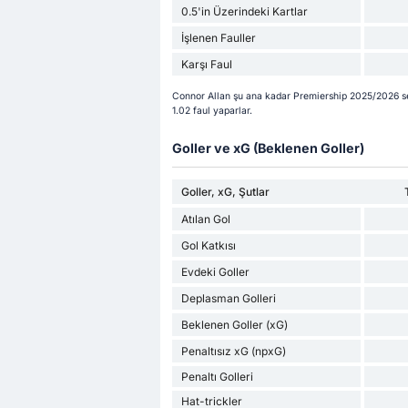
0.5'in Üzerindeki Kartlar
İşlenen Fauller
Karşı Faul
Connor Allan şu ana kadar Premiership 2025/2026 sez
1.02 faul yaparlar.
Goller ve xG (Beklenen Goller)
Goller, xG, Şutlar
Atılan Gol
Gol Katkısı
Evdeki Goller
Deplasman Golleri
Beklenen Goller (xG)
Penaltısız xG (npxG)
Penaltı Golleri
Hat-trickler