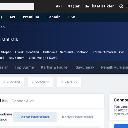
API
Maçlar
İstatistikler
L
N)
API
Premium
Tahmin
CSV
lan
n
İstatistik
 Stoper
Uyruk :
Scotland
Birthplace :
Scotland - Scotland
Forma Numarası :
#20
01)
Boy :
19cm
Yıllık Maaş :
€17,250
aslar
Top Sürme
Kartlar & Fauller
Savunmak
Penaltı vuruşlar
2023/2024
2022/2023
2021/2022
Connor 
leri
- Connor Allan
Tüm yarış
2026/2027
toplamı ve
endirme
Sezon istatistikleri
Kariyer istatistikleri
yuncu