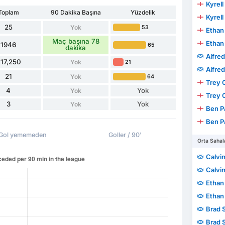
Kyrell
Toplam
90 Dakika Başına
Yüzdelik
Kyrell
25
Yok
53
Ethan
Maç başına 78
Ethan
1946
65
dakika
Alfre
17,250
Yok
21
Alfre
21
Yok
64
Trey 
4
Yok
Yok
Trey 
3
Yok
Yok
Ben P
Ben P
Gol yememeden
Goller / 90'
Orta Sahal
Calvin
Calvin
Ethan
Ethan
Brad 
Brad 