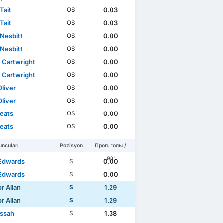
Tait
0.03
OS
Tait
0.03
OS
 Nesbitt
0.00
OS
 Nesbitt
0.00
OS
 Cartwright
0.00
OS
 Cartwright
0.00
OS
Oliver
0.00
OS
Oliver
0.00
OS
Yeats
0.00
OS
Yeats
0.00
OS
ncuları
Pozisyon
Проп. голы /
90'
Edwards
0.00
S
Edwards
0.00
S
r Allan
1.29
S
r Allan
1.29
S
Lissah
1.38
S