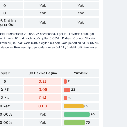
0
Yok
Yok
0
Yok
Yok
6 Dakika
Yok
Yok
şına Gol
adar Premiership 2025/2026 sezonunda. 1 golün 1'i evinde atıldı, gol
r Allan'in 90 dakikada attığı goller 0.05'dır. Dahası, Connor Allan'in
 katkıları, 90 dakikada 0.05'a eşittir. 90 dakikada penaltısız xG 0.05'dır.
 da onları Premiership oyuncularının en üst 28 yüzdelik dilimine koyar.
Toplam
90 Dakika Başına
Yüzdelik
5
0.23
11
2
0.09
23
/ 5
3
0.14
12
/ 5
0 kez
0.00
69
0.00%
Yok
90
0.00%
Yok
75