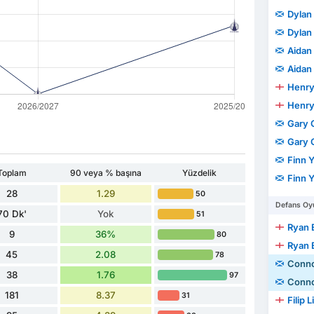
Dylan 
Dylan 
Aidan
Aidan
Henry
Henry
Gary 
Gary 
Finn 
Toplam
90 veya % başına
Yüzdelik
Finn 
28
1.29
50
Defans Oyu
70 Dk'
Yok
51
Ryan 
9
36%
80
Ryan 
45
2.08
78
Conno
38
1.76
97
Conno
181
8.37
31
Filip 