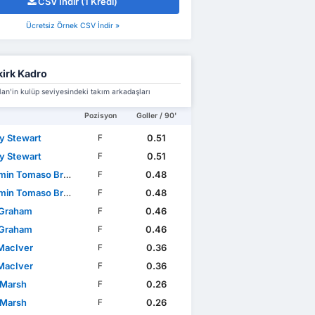
CSV İndir (1 Kredi)
Ücretsiz Örnek CSV İndir »
kirk Kadro
an'in kulüp seviyesindeki takım arkadaşları
Pozisyon
Goller / 90'
y Stewart
0.51
F
y Stewart
0.51
F
in Tomaso Broggio
0.48
F
in Tomaso Broggio
0.48
F
 Graham
0.46
F
 Graham
0.46
F
MacIver
0.36
F
MacIver
0.36
F
 Marsh
0.26
F
 Marsh
0.26
F