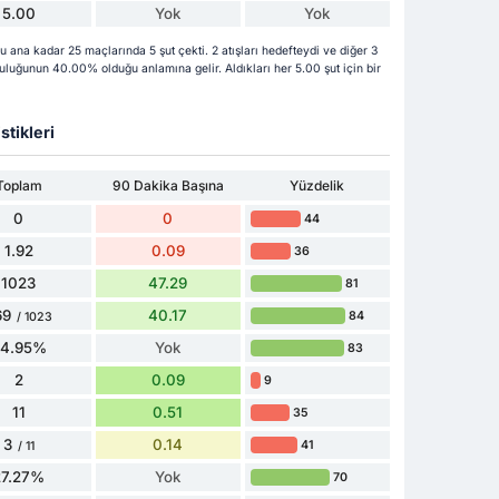
5.00
Yok
Yok
na kadar 25 maçlarında 5 şut çekti. 2 atışları hedefteydi ve diğer 3
ruluğunun 40.00% olduğu anlamına gelir. Aldıkları her 5.00 şut için bir
stikleri
Toplam
90 Dakika Başına
Yüzdelik
0
0
44
1.92
0.09
36
1023
47.29
81
69
40.17
84
/ 1023
84.95%
Yok
83
2
0.09
9
11
0.51
35
3
0.14
41
/ 11
27.27%
Yok
70