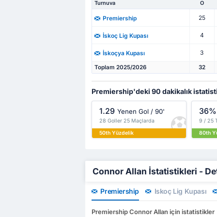
Turnuva
O
25
Premiership
4
İskoç Lig Kupası
3
İskoçya Kupası
Toplam 2025/2026
32
Premiership'deki 90 dakikalık istatist
1.29
36%
Yenen Gol / 90'
28 Goller 25 Maçlarda
9 / 25
50th Yüzdelik
80th Y
Connor Allan İstatistikleri - De
Premiership
İskoç Lig Kupası
Premiership Connor Allan için istatistikler