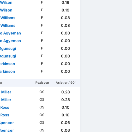
 Wilson
0.19
F
 Wilson
0.19
F
 Williams
0.08
F
 Williams
0.08
F
do Agyeman
0.00
F
do Agyeman
0.00
F
Ogunsugi
0.00
F
Ogunsugi
0.00
F
arkinson
0.00
F
arkinson
0.00
F
ar
Pozisyon
Asistler / 90'
 Miller
0.28
OS
 Miller
0.28
OS
 Ross
0.10
OS
 Ross
0.10
OS
Spencer
0.06
OS
Spencer
0.06
OS