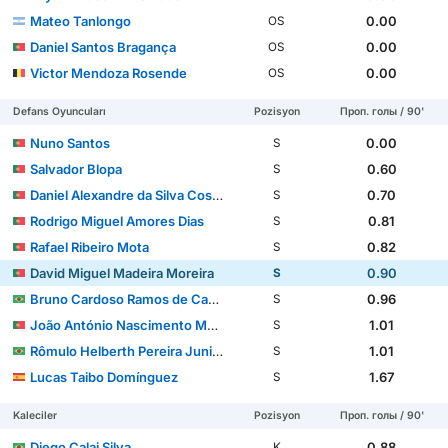
Mateo Tanlongo
0.00
OS
Daniel Santos Bragança
0.00
OS
Victor Mendoza Rosende
0.00
OS
Defans Oyuncuları
Pozisyon
Проп. голы / 90'
Nuno Santos
0.00
S
Salvador Blopa
0.60
S
Daniel Alexandre da Silva Costa
0.70
S
Rodrigo Miguel Amores Dias
0.81
S
Rafael Ribeiro Mota
0.82
S
David Miguel Madeira Moreira
0.90
S
Bruno Cardoso Ramos de Carvalho
0.96
S
João António Nascimento Muniz
1.01
S
Rômulo Helberth Pereira Junior
1.01
S
Lucas Taibo Domínguez
1.67
S
Kaleciler
Pozisyon
Проп. голы / 90'
Diego Calai Silva
0.88
K