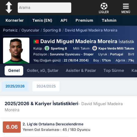
LİGLER
MENÜ
Kornerler
Tenis (EN)
API
Premium
Tahmin
Portekiz
/
Oyuncular
/
Sporting B
/
David Miguel Madeira Moreira
David Miguel Madeira Moreira
İstatistik
Kulüp :
Sporting B
Milli Takım :
Kape Verde Milli Takımı
Pozisyon :
Savunma Oyuncusu - Stoper
Uyruk :
Portugal
Birth
Yaş (Doğum günü) :
22 (18/04 2004)
Boy :
171cm
Ağırlık :
71kg
Genel
Goller, xG, Şutlar
Asistler & Paslar
Top Sürme
Kar
2025/2026
2024/2025
2025/2026 & Kariyer İstatistikleri
- David Miguel Madeira
Moreira
2. Lig'de Ortalama Derecelendirme
6.06
Yenen Gol Sıralaması : 45 / 183 Oyuncu