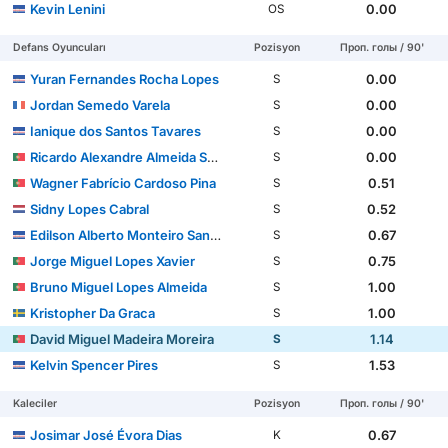
Kevin Lenini
0.00
OS
Defans Oyuncuları
Pozisyon
Проп. голы / 90'
Yuran Fernandes Rocha Lopes
0.00
S
Jordan Semedo Varela
0.00
S
Ianique dos Santos Tavares
0.00
S
Ricardo Alexandre Almeida Santos
0.00
S
Wagner Fabrício Cardoso Pina
0.51
S
Sidny Lopes Cabral
0.52
S
Edilson Alberto Monteiro Sanches Borges
0.67
S
Jorge Miguel Lopes Xavier
0.75
S
Bruno Miguel Lopes Almeida
1.00
S
Kristopher Da Graca
1.00
S
David Miguel Madeira Moreira
1.14
S
Kelvin Spencer Pires
1.53
S
Kaleciler
Pozisyon
Проп. голы / 90'
Josimar José Évora Dias
0.67
K