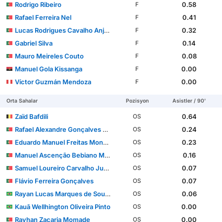
Rodrigo Ribeiro
0.58
F
Rafael Ferreira Nel
0.41
F
Lucas Rodrigues Cavalho Anjos
0.32
F
Gabriel Silva
0.14
F
Mauro Meireles Couto
0.08
F
Manuel Gola Kissanga
0.00
F
Víctor Guzmán Mendoza
0.00
F
Orta Sahalar
Pozisyon
Asistler / 90'
Zaïd Bafdili
0.64
OS
Rafael Alexandre Gonçalves Besugo
0.24
OS
Eduardo Manuel Freitas Monteiro Ferreira Felicíssimo
0.23
OS
Manuel Ascenção Bebiano Mendonça
0.16
OS
Samuel Loureiro Carvalho Justo
0.07
OS
Flávio Ferreira Gonçalves
0.07
OS
Rayan Lucas Marques de Souza
0.06
OS
Kauã Wellhington Oliveira Pinto
0.00
OS
Rayhan Zacaria Momade
0.00
OS