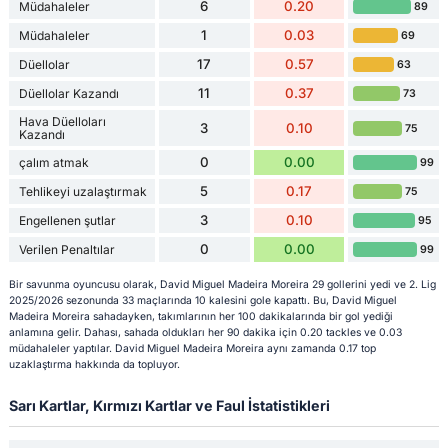
6
0.20
Müdahaleler
89
1
0.03
Müdahaleler
69
17
0.57
Düellolar
63
11
0.37
Düellolar Kazandı
73
Hava Düelloları
3
0.10
75
Kazandı
0
0.00
çalım atmak
99
5
0.17
Tehlikeyi uzalaştırmak
75
3
0.10
Engellenen şutlar
95
0
0.00
Verilen Penaltılar
99
Bir savunma oyuncusu olarak, David Miguel Madeira Moreira 29 gollerini yedi ve 2. Lig
2025/2026 sezonunda 33 maçlarında 10 kalesini gole kapattı. Bu, David Miguel
Madeira Moreira sahadayken, takımlarının her 100 dakikalarında bir gol yediği
anlamına gelir. Dahası, sahada oldukları her 90 dakika için 0.20 tackles ve 0.03
müdahaleler yaptılar. David Miguel Madeira Moreira aynı zamanda 0.17 top
uzaklaştırma hakkında da topluyor.
Sarı Kartlar, Kırmızı Kartlar ve Faul İstatistikleri