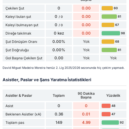
0
0.00
Çekilen Şut
60
0
0.00
Kaleyi bulan şut
81
/ 0
0
0.00
Kaleyi bulmayan şut
67
/ 0
0 kez
0.00
Direğe takılmak
98
0.00%
Yok
Şut Dönüşüm Oranı
68
0.00%
Yok
Şut Doğruluğu
81
0.00
Yok
Yok
Gol Başına Çekilen Şut
David Miguel Madeira Moreira henüz 2. Lig 2025/2026 sezonunda hiç çekim yapmadı.
Asistler, Paslar ve Şans Yaratma İstatistikleri
90 Dakika
Asistler & Paslar
Toplam
Yüzdelik
Başına
0
0
Asist
48
0.36
0.01
Beklenen Asistler (xA)
47
149
4.99
Toplam pas
92