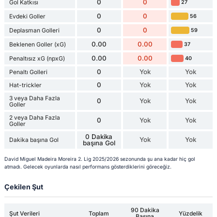
0
0
Gol Katkısı
27
0
0
Evdeki Goller
56
0
0
Deplasman Golleri
59
0.00
0.00
Beklenen Goller (xG)
37
0.00
0.00
Penaltısız xG (npxG)
40
0
Yok
Yok
Penaltı Golleri
0
Yok
Yok
Hat-trickler
3 veya Daha Fazla
0
Yok
Yok
Goller
2 veya Daha Fazla
0
Yok
Yok
Goller
0 Dakika
Yok
Yok
Dakika başına Gol
başına Gol
David Miguel Madeira Moreira 2. Lig 2025/2026 sezonunda şu ana kadar hiç gol
atmadı. Gelecek oyunlarda nasıl performans gösterdiklerini göreceğiz.
Çekilen Şut
90 Dakika
Şut Verileri
Toplam
Yüzdelik
Başına