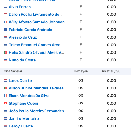
Alvin Fortes
0.00
F
Dailon Rocha Livramento do Rosario
0.00
F
Willy Afonso Semedo Johnson
0.00
F
Fabrício Garcia Andrade
0.00
F
Alessio da Cruz
0.00
F
Telmo Emanuel Gomes Arcanjo
0.00
F
Hélio Sandro Oliveira Alves Varela
0.00
F
Nuno da Costa
0.00
F
Orta Sahalar
Pozisyon
Asistler / 90'
Laros Duarte
0.00
OS
Aílson Júnior Mendes Tavares
0.00
OS
Elson Mendes Da Silva
0.00
OS
Stéphane Cueni
0.00
OS
João Paulo Moreira Fernandes
0.00
OS
Jamiro Monteiro
0.00
OS
Deroy Duarte
0.00
OS