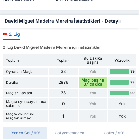
David Miguel Madeira Moreira İstatistikleri - Detaylı
2. Lig
2. Lig David Miguel Madeira Moreira için istatistikler
90 Dakika
Toplam
Toplam
Yüzdelik
Başına
33
Oynanan Maçlar
Yok
99
Maç başına
2886
Dakika
98
87 dakika
33
Maçlar Başladı
Yok
99
Maçta oyuncuyu maça
0
Yok
Yok
sokmak
Maçta oyuncuyu
1
Yok
Yok
maçtan almak
Yenen Gol / 90'
Gol yememeden
Goller / 90'