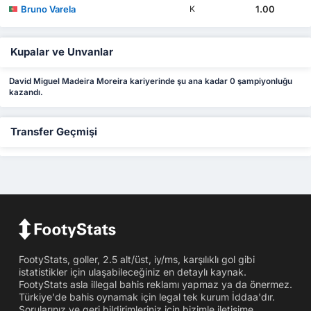
Bruno Varela
1.00
K
Kupalar ve Unvanlar
David Miguel Madeira Moreira kariyerinde şu ana kadar 0 şampiyonluğu
kazandı.
Transfer Geçmişi
FootyStats, goller, 2.5 alt/üst, iy/ms, karşılıklı gol gibi
istatistikler için ulaşabileceğiniz en detaylı kaynak.
FootyStats asla illegal bahis reklamı yapmaz ya da önermez.
Türkiye'de bahis oynamak için legal tek kurum İddaa'dır.
Sorularınız ve geri bildirimleriniz için bizimle iletişime