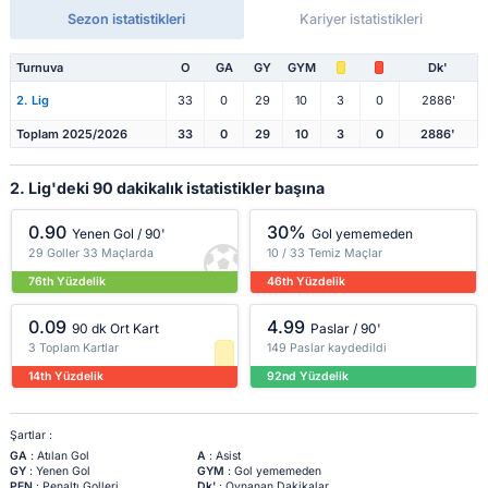
Sezon istatistikleri
Kariyer istatistikleri
Turnuva
O
GA
GY
GYM
Dk'
2. Lig
33
0
29
10
3
0
2886'
Toplam 2025/2026
33
0
29
10
3
0
2886'
2. Lig'deki 90 dakikalık istatistikler başına
0.90
30%
Yenen Gol / 90'
Gol yememeden
29 Goller 33 Maçlarda
10 / 33 Temiz Maçlar
76th Yüzdelik
46th Yüzdelik
0.09
4.99
90 dk Ort Kart
Paslar / 90'
3 Toplam Kartlar
149 Paslar kaydedildi
14th Yüzdelik
92nd Yüzdelik
Şartlar :
GA
: Atılan Gol
A
: Asist
GY
: Yenen Gol
GYM
: Gol yememeden
PEN
: Penaltı Golleri
Dk'
: Oynanan Dakikalar