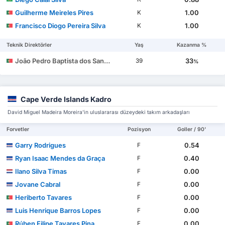
Guilherme Meireles Pires
1.00
K
Francisco Diogo Pereira Silva
1.00
K
Teknik Direktörler
Yaş
Kazanma %
João Pedro Baptista dos Santos Brito Gião
33
39
%
Cape Verde Islands Kadro
David Miguel Madeira Moreira'in uluslararası düzeydeki takım arkadaşları
Forvetler
Pozisyon
Goller / 90'
Garry Rodrigues
0.54
F
Ryan Isaac Mendes da Graça
0.40
F
Ilano Silva Timas
0.00
F
Jovane Cabral
0.00
F
Heriberto Tavares
0.00
F
Luis Henrique Barros Lopes
0.00
F
Rúben Filipe Tavares Pina
0.00
F