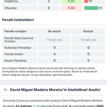
2
0.07
Dağıtılmış
22
0
0.00
Ofsaytlar
91
Penaltı İstatistikleri
Penaltı vuruşları
Bu sezon
Kariyer
Penaltı Gole Çevirme
Penaltı yok
Penaltı yok
Oranları
0
0
Kullanılan Penaltılar
0
0
Penaltı Golleri
0
0
Kaçan Penaltılar
David Miguel Madeira Moreira henüz kariyerlerinde herhangi bir penaltı atmadı
(FootyStats'ta sahip olduğumuz tüm sezon verilerine göre). Resmi bir fikstürde bir
kalem aldığında penaltı vuruşu istatistikleri güncellenecektir.
David Miguel Madeira Moreira'in İstatistiksel Analizi
Savunma Oyuncusu pozisyonunda oynayan David Miguel Madeira Moreira
bu sezon
33 matches
2. Lig
maçında forma giydi. Bu maçlarda toplam
2886