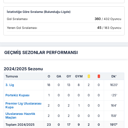
İstatistiğe Göre Sıralama (Bulunduğu Ligde)
360
Gol Sıralaması
/ 432 Oyuncu
45
Yenen Gol Sıralaması
/ 183 Oyuncu
GEÇMİŞ SEZONLAR PERFORMANSI
2024/2025 Sezonu
Turnuva
O
GA
GY
GYM
Dk'
3. Lig
18
0
13
8
2
0
1620'
Portekiz Kupası
1
0
0
0
0
0
-25'
Premier Lig Uluslararası
2
0
2
1
0
0
164'
Kupa
Uluslararası Hazırlık
2
0
2
0
0
0
158'
Maçları
Toplam 2024/2025
23
0
17
9
2
0
1917'