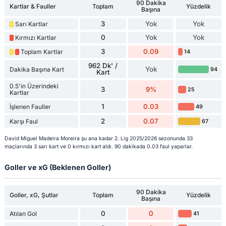
90 Dakika
Kartlar & Fauller
Toplam
Yüzdelik
Başına
3
Yok
Yok
Sarı Kartlar
0
Yok
Yok
Kırmızı Kartlar
3
0.09
Toplam Kartlar
14
962 Dk' /
Yok
Dakika Başına Kart
94
Kart
0.5'in Üzerindeki
3
9%
25
Kartlar
1
0.03
İşlenen Fauller
49
2
0.07
Karşı Faul
67
David Miguel Madeira Moreira şu ana kadar 2. Lig 2025/2026 sezonunda 33
maçlarında 3 sarı kart ve 0 kırmızı kart aldı. 90 dakikada 0.03 faul yaparlar.
Goller ve xG (Beklenen Goller)
90 Dakika
Goller, xG, Şutlar
Toplam
Yüzdelik
Başına
0
0
Atılan Gol
41