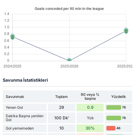
Savunma İstatistikleri
90 veya %
Savunmak
Toplam
Yüzdelik
başına
29
0.9
Yenen Gol
76
Dakika Başına yenilen
100 Dk'
Yok
76
Gol
10
30%
Gol yememeden
46