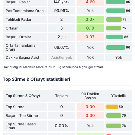
140
4.69
Başarılı Paslar
95
/ 149
93.96%
Yok
Pas Tamamlama Oranı
96
2
0.07
Tehlikeli Paslar
78
3
0.10
Ortalar
75
2
0.07
Başarılı Ortalar
86
/ 3
Orta Tamamlama
66.67%
Yok
96
Oranı
Yok
Yok
Dakika Başına Asist
Asistler yok
David Miguel Madeira Moreira bu 2. Lig sezonunda hiçbir gol atmadı.
Top Sürme & Ofsayt İstatistikleri
90 Dakika
Top Sürme & Ofsayt
Toplam
Yüzdelik
Başına
0
0.00
Top Sürme
59
0
0.00
Başarılı Top Sürme
76
Top Sürme Başarı
0.00%
Yok
76
Oranı