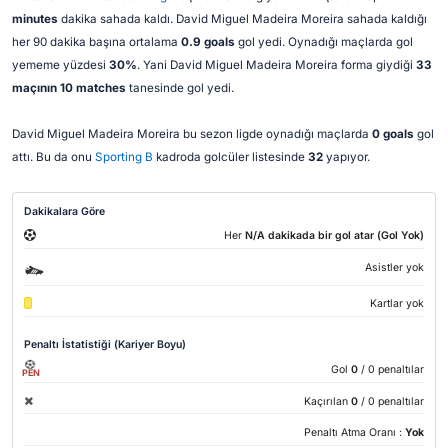
minutes
dakika sahada kaldı. David Miguel Madeira Moreira sahada kaldığı
her 90 dakika başına ortalama
0.9 goals
gol yedi. Oynadığı maçlarda gol
yememe yüzdesi
30%
. Yani David Miguel Madeira Moreira forma giydiği
33
maçının 10 matches
tanesinde gol yedi.
David Miguel Madeira Moreira bu sezon ligde oynadığı maçlarda
0 goals
gol
attı. Bu da onu
Sporting B
kadroda golcüler listesinde
32
yapıyor.
Dakikalara Göre
Her
N/A dakikada bir gol atar (Gol Yok)
Asistler yok
Kartlar yok
Penaltı İstatistiği (Kariyer Boyu)
Gol
0
/ 0 penaltılar
PEN
Kaçırılan
0
/ 0 penaltılar
Penaltı Atma Oranı :
Yok