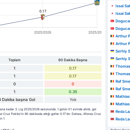
Issai S
Issai S
Doguca
Doguca
Arthur 
Arthur 
Serhiy 
Serhiy 
Toplam
90 Dakika Başına
Thomas 
1
0.17
Thomas 
1
0.17
Raf Sm
0
0
Raf Sm
1
0.35
Mathias 
 Dakika başına Gol
Yok
Mathias 
ana kadar 3. Lig 2025/2026 sezonunda. 1 golün 0'i evinde atıldı, gol
Reda La
o Cruz Patrão'in 90 dakikada attığı goller 0.17'dır. Dahası, Afonso Cruz
n 1.
Reda La