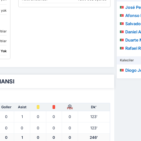
José Ped
r yok
Afonso 
Salvado
tılar
Daniel Alex
Duarte Maria
tılar
Rafael 
:
Yok
Kaleciler
Diogo José de
MANSI
Goller
Asist
Dk'
PEN
0
1
0
0
0
123'
0
0
0
0
0
123'
0
1
0
0
0
246'