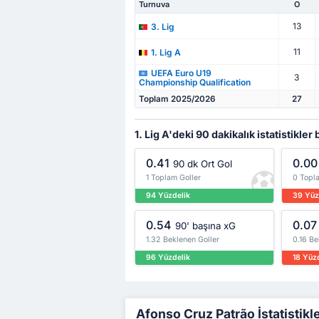
Turnuva
O
13
3. Lig
11
1. Lig A
UEFA Euro U19
3
Championship Qualification
Toplam 2025/2026
27
1. Lig A'deki 90 dakikalık istatistikler
0.41
0.00
90 dk Ort Gol
1 Toplam Goller
0 Topla
94 Yüzdelik
39 Yüz
0.54
0.07
90' başına xG
1.32 Beklenen Goller
0.16 Be
96 Yüzdelik
18 Yüz
Afonso Cruz Patrão İstatistikle