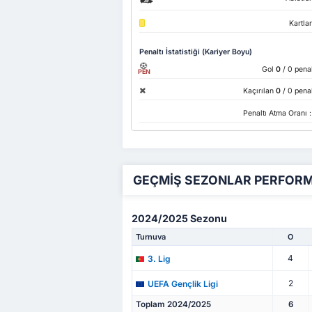
Kartla
Penaltı İstatistiği (Kariyer Boyu)
Gol
0
/ 0 penal
PEN
Kaçırılan
0
/ 0 penal
Penaltı Atma Oranı 
GEÇMİŞ SEZONLAR PERFOR
2024/2025 Sezonu
Turnuva
O
4
3. Lig
2
UEFA Gençlik Ligi
Toplam 2024/2025
6