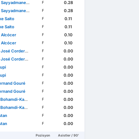
r Sayyadmanesh
0.28
F
r Sayyadmanesh
0.28
F
e Saito
0.11
F
e Saito
0.11
F
 Alcócer
0.10
F
 Alcócer
0.10
F
é Cordero Campillo
0.00
F
é Cordero Campillo
0.00
F
jupi
0.00
F
jupi
0.00
F
 Fernand Gouré
0.00
F
 Fernand Gouré
0.00
F
Bohamdi-Kamoni
0.00
F
Bohamdi-Kamoni
0.00
F
stan
0.00
F
stan
0.00
F
Pozisyon
Asistler / 90'