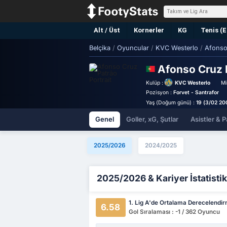
Alt / Üst
Kornerler
KG
Tenis (
Belçika
/
Oyuncular
/
KVC Westerlo
/
Afonso
Afonso Cruz 
Kulüp :
KVC Westerlo
Mi
Pozisyon :
Forvet - Santrafor
Yaş (Doğum günü) :
19 (3/02 20
Genel
Goller, xG, Şutlar
Asistler & P
2025/2026
2024/2025
2025/2026 & Kariyer İstatistik
1. Lig A'de Ortalama Derecelendi
6.58
Gol Sıralaması : -1 / 362 Oyuncu