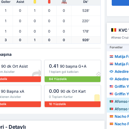
Goller
Asist
Dk'
PEN
1
0
1
0
0
528'
1
0
0
0
0
220'
KVC 
1
0
0
0
0
178'
Afonso Cruz 
3
0
1
0
0
926'
Forvetler
 başına
Matija F
Matija F
0.41
90 dk Ort Asist
90 başına G+A
Adedir
m Asistler
1 toplam gol katkıları
Adedir
delik
84 Yüzdelik
Griffin 
0.00
90 Başına xA
90 dk Ort Kart
Griffin 
klenen Asistler
0 Toplam Kartlar
Afonso 
delik
10 Yüzdelik
Afonso 
Nacho F
Nacho F
ri - Detaylı