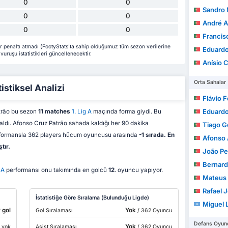
0
0
Sandro Migu
0
0
André Alexa
0
0
Francisco Ca
r penaltı atmadı (FootyStats'ta sahip olduğumuz tüm sezon verilerine
Eduardo 
vuruşu istatistikleri güncellenecektir.
Anísio Cláudi
Orta Sahalar
istiksel Analizi
Flávio Fe
Eduardo Manuel Frei
trão bu sezon
11 matches
1. Lig A
maçında forma giydi. Bu
ldı. Afonso Cruz Patrão sahada kaldığı her 90 dakika
Tiago G
rformansla 362 players hücum oyuncusu arasında
-1 sırada. En
Afonso Alme
tır.
João Pedr
Bernard
 A
performansı onu takımında en golcü
12
. oyuncu yapıyor.
Mateus
Rafael Jo
İstatistiğe Göre Sıralama (Bulunduğu Ligde)
Miguel Lebr
 gol
Yok
Gol Sıralaması
/ 362 Oyuncu
Defans Oyunc
Yok
r yok
Asist Sıralaması
/ 362 Oyuncu