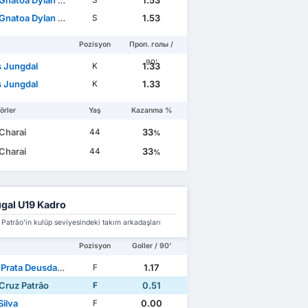
atoa Dylan Ourega
1.53
S
atoa Dylan Ourega
1.53
S
Pozisyon
Проп. голы /
90'
 Jungdal
1.33
K
 Jungdal
1.33
K
örler
Yaş
Kazanma %
Charai
33
44
%
Charai
33
44
%
ugal U19 Kadro
Patrão'in kulüp seviyesindeki takım arkadaşları
Pozisyon
Goller / 90'
ta Deusdado Rodrigues
1.17
F
Cruz Patrão
0.51
F
Silva
0.00
F