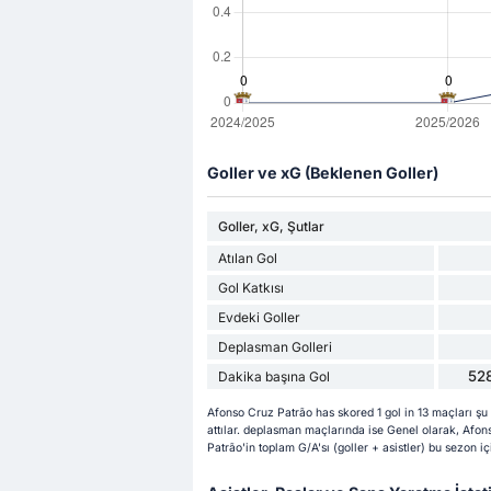
Goller ve xG (Beklenen Goller)
Goller, xG, Şutlar
Atılan Gol
Gol Katkısı
Evdeki Goller
Deplasman Golleri
528
Dakika başına Gol
Afonso Cruz Patrão has skored 1 gol in 13 maçları şu 
attılar. deplasman maçlarında ise Genel olarak, Afons
Patrão'in toplam G/A'sı (goller + asistler) bu sezon içi