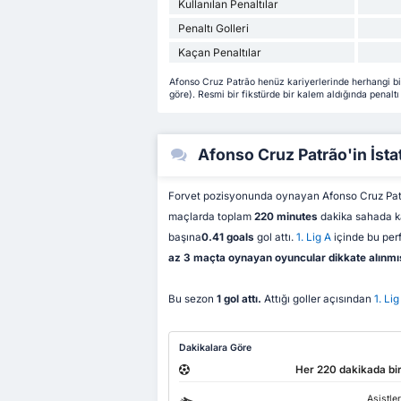
Kullanılan Penaltılar
Penaltı Golleri
Kaçan Penaltılar
Afonso Cruz Patrão henüz kariyerlerinde herhangi bi
göre). Resmi bir fikstürde bir kalem aldığında penaltı 
Afonso Cruz Patrão'in İstat
Forvet pozisyonunda oynayan Afonso Cruz Pa
maçlarda toplam
220 minutes
dakika sahada ka
başına
0.41 goals
gol attı.
1. Lig A
içinde bu pe
az 3 maçta oynayan oyuncular dikkate alınmış
Bu sezon
1 gol attı.
Attığı goller açısından
1. Lig
Dakikalara Göre
Her 220 dakikada bir
Asistle