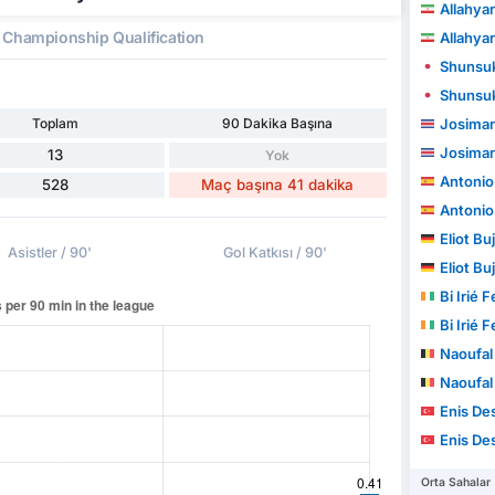
Allahya
Championship Qualification
Allahya
Shunsuk
Shunsuk
Toplam
90 Dakika Başına
Josimar
Josimar
13
Yok
Antonio Jos
528
Maç başına 41 dakika
Antonio Jos
Eliot Bu
Asistler / 90'
Gol Katkısı / 90'
Eliot Bu
Bi Irié
Bi Irié
Naoufal 
Naoufal 
Enis De
Enis De
Orta Sahalar