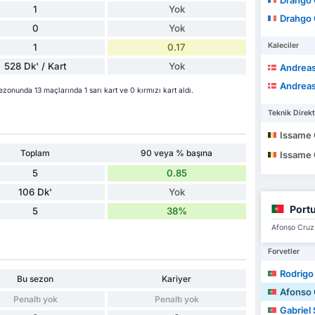
Drahgo Gn
1
Yok
Drahgo Gn
0
Yok
Kaleciler
1
0.17
528 Dk' / Kart
Yok
Andreas
Andreas
onunda 13 maçlarında 1 sarı kart ve 0 kırmızı kart aldı.
Teknik Direkt
Issame 
Toplam
90 veya % başına
Issame 
5
0.85
106 Dk'
Yok
Port
5
38%
Afonso Cruz 
Forvetler
Rodrigo Pra
Bu sezon
Kariyer
Afonso 
Penaltı yok
Penaltı yok
Gabriel 