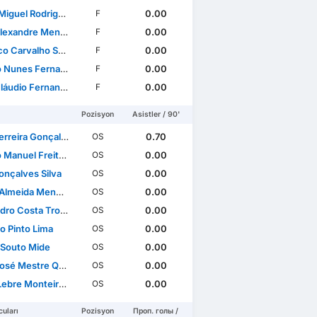
el Rodrigues Vidigal
0.00
F
ndre Mendes Miranda
0.00
F
rvalho Souza e Silva
0.00
F
Nunes Fernandes
0.00
F
o Fernandes Reis Cabral
0.00
F
Pozisyon
Asistler / 90'
rreira Gonçalves
0.70
OS
tas Monteiro Ferreira Felicíssimo
0.00
OS
onçalves Silva
0.00
OS
ida Meneses Meireles
0.00
OS
o Costa Trovisco
0.00
OS
o Pinto Lima
0.00
OS
 Souto Mide
0.00
OS
sé Mestre Quintas
0.00
OS
e Monteiro Figueiredo
0.00
OS
uları
Pozisyon
Проп. голы /