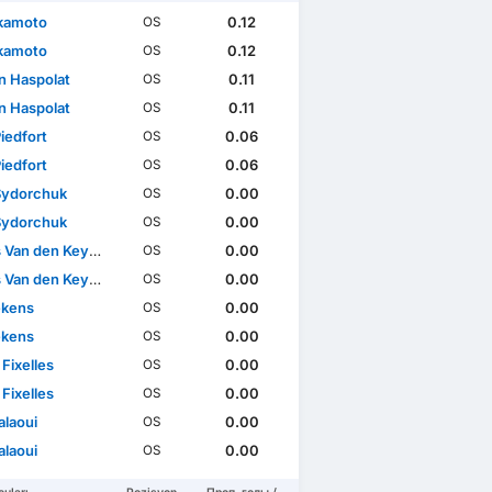
akamoto
0.12
OS
akamoto
0.12
OS
n Haspolat
0.11
OS
n Haspolat
0.11
OS
Piedfort
0.06
OS
Piedfort
0.06
OS
Sydorchuk
0.00
OS
Sydorchuk
0.00
OS
Van den Keybus
0.00
OS
Van den Keybus
0.00
OS
ekens
0.00
OS
ekens
0.00
OS
Fixelles
0.00
OS
Fixelles
0.00
OS
alaoui
0.00
OS
alaoui
0.00
OS