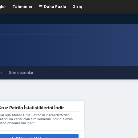
gler
Tahminler
Daha Fazla
Giriş
ı
Son sezonlar
uz Patrão İstatistiklerini İndir
lar için Afonso Cruz Patrão'in 2024/2025'dan
zonuna kadar olan tüm verilerini indirin. Sezon
ezon ortalamasını içerir.