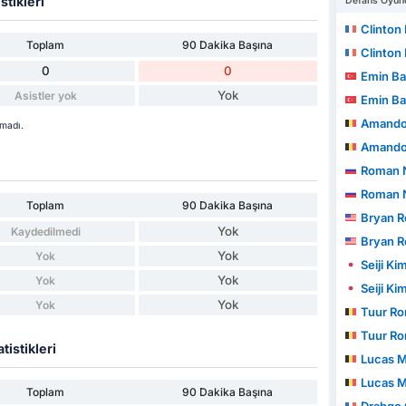
stikleri
Defans Oyunc
Clinton 
Toplam
90 Dakika Başına
Clinton 
0
0
Emin B
Yok
Asistler yok
Emin B
Amando
tmadı.
Amando
Roman 
Roman 
Toplam
90 Dakika Başına
Bryan R
Yok
Kaydedilmedi
Bryan R
Yok
Yok
Seiji Ki
Yok
Yok
Seiji Ki
Yok
Yok
Tuur R
Tuur R
tistikleri
Lucas 
Lucas 
Toplam
90 Dakika Başına