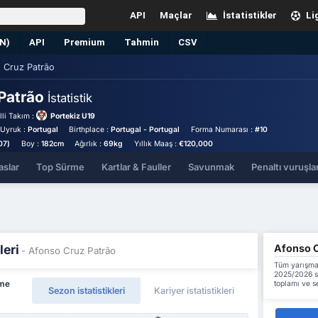
API
Maçlar
İstatistikler
Li
EN)
API
Premium
Tahmin
CSV
 Cruz Patrão
Patrão
İstatistik
lli Takım :
Portekiz U19
Uyruk :
Portugal
Birthplace :
Portugal - Portugal
Forma Numarası :
#10
07)
Boy :
182cm
Ağırlık :
69kg
Yıllık Maaş :
€120,000
aslar
Top Sürme
Kartlar & Fauller
Savunmak
Penaltı vuruşlar
Afonso Cr
leri
- Afonso Cruz Patrão
Tüm yarışma
2025/2026 se
toplamı ve s
rme
Sezon istatistikleri
Kariyer istatistikleri