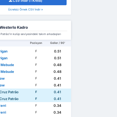
CSV İndir (1 Kredi)
Ücretsiz Örnek CSV İndir »
Westerlo Kadro
Patrão'in kulüp seviyesindeki takım arkadaşları
Pozisyon
Goller / 90'
rigan
0.51
F
rigan
0.51
F
e Mebude
0.48
F
e Mebude
0.48
F
Yow
0.41
F
Yow
0.41
F
Cruz Patrão
0.41
F
Cruz Patrão
0.41
F
erri
0.34
F
erri
0.34
F