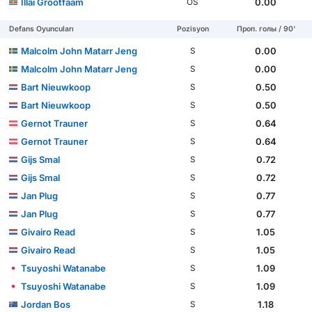
Illai Grootfaam
0.00
OS
Defans Oyuncuları
Pozisyon
Проп. голы / 90'
Malcolm John Matarr Jeng
0.00
S
Malcolm John Matarr Jeng
0.00
S
Bart Nieuwkoop
0.50
S
Bart Nieuwkoop
0.50
S
Gernot Trauner
0.64
S
Gernot Trauner
0.64
S
Gijs Smal
0.72
S
Gijs Smal
0.72
S
Jan Plug
0.77
S
Jan Plug
0.77
S
Givairo Read
1.05
S
Givairo Read
1.05
S
Tsuyoshi Watanabe
1.09
S
Tsuyoshi Watanabe
1.09
S
Jordan Bos
1.18
S