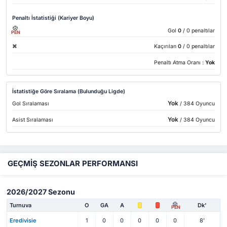
Penaltı İstatistiği (Kariyer Boyu)
Gol
0
/ 0 penaltılar
PEN
Kaçırılan
0
/ 0 penaltılar
Penaltı Atma Oranı :
Yok
İstatistiğe Göre Sıralama (Bulunduğu Ligde)
Yok
Gol Sıralaması
/ 384 Oyuncu
Yok
Asist Sıralaması
/ 384 Oyuncu
GEÇMİŞ SEZONLAR PERFORMANSI
2026/2027 Sezonu
Turnuva
O
GA
A
Dk'
PEN
Eredivisie
1
0
0
0
0
0
8'