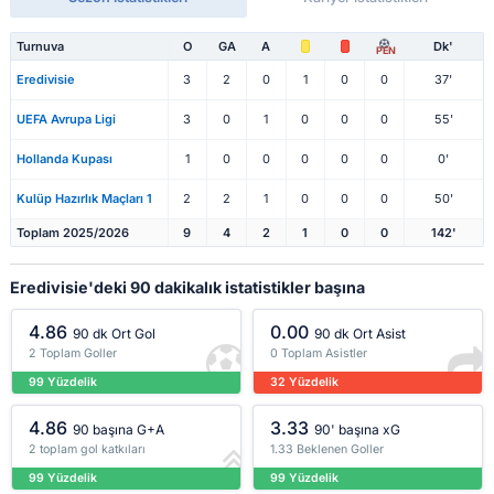
Turnuva
O
GA
A
Dk'
PEN
Eredivisie
3
2
0
1
0
0
37'
UEFA Avrupa Ligi
3
0
1
0
0
0
55'
Hollanda Kupası
1
0
0
0
0
0
0'
Kulüp Hazırlık Maçları 1
2
2
1
0
0
0
50'
Toplam 2025/2026
9
4
2
1
0
0
142'
Eredivisie'deki 90 dakikalık istatistikler başına
4.86
0.00
90 dk Ort Gol
90 dk Ort Asist
2 Toplam Goller
0 Toplam Asistler
99 Yüzdelik
32 Yüzdelik
4.86
3.33
90 başına G+A
90' başına xG
2 toplam gol katkıları
1.33 Beklenen Goller
99 Yüzdelik
99 Yüzdelik