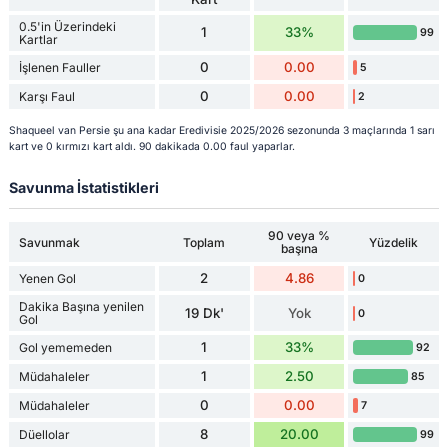
0.5'in Üzerindeki
1
33%
99
Kartlar
0
0.00
İşlenen Fauller
5
0
0.00
Karşı Faul
2
Shaqueel van Persie şu ana kadar Eredivisie 2025/2026 sezonunda 3 maçlarında 1 sarı
kart ve 0 kırmızı kart aldı. 90 dakikada 0.00 faul yaparlar.
Savunma İstatistikleri
90 veya %
Savunmak
Toplam
Yüzdelik
başına
2
4.86
Yenen Gol
0
Dakika Başına yenilen
19 Dk'
Yok
0
Gol
1
33%
Gol yememeden
92
1
2.50
Müdahaleler
85
0
0.00
Müdahaleler
7
8
20.00
Düellolar
99