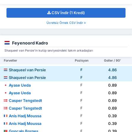
CSV İndir (1 Kredi)
Ücretsiz Örnek CSV İndir »
Feyenoord Kadro
Shaqueel van Persie'in kulüp seviyesindeki takım arkadaşları
Forvetler
Pozisyon
Goller / 90'
Shaqueel van Persie
4.86
F
Shaqueel van Persie
4.86
F
Ayase Ueda
0.89
F
Ayase Ueda
0.89
F
Casper Tengstedt
0.69
F
Casper Tengstedt
0.69
F
Anis Hadj Moussa
0.39
F
Anis Hadj Moussa
0.39
F
Gonçalo Borges
0.39
F