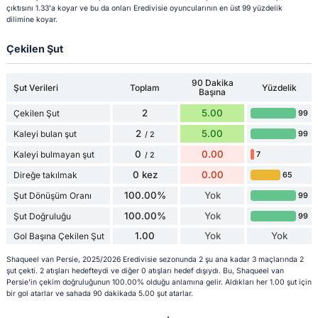
çıktısını 1.33'a koyar ve bu da onları Eredivisie oyuncularının en üst 99 yüzdelik
dilimine koyar.
Çekilen Şut
90 Dakika
Şut Verileri
Toplam
Yüzdelik
Başına
2
5.00
Çekilen Şut
99
2
5.00
Kaleyi bulan şut
99
/ 2
0
0.00
Kaleyi bulmayan şut
7
/ 2
0 kez
0.00
Direğe takılmak
65
100.00%
Yok
Şut Dönüşüm Oranı
99
100.00%
Yok
Şut Doğruluğu
99
1.00
Yok
Yok
Gol Başına Çekilen Şut
Shaqueel van Persie, 2025/2026 Eredivisie sezonunda 2 şu ana kadar 3 maçlarında 2
şut çekti. 2 atışları hedefteydi ve diğer 0 atışları hedef dışıydı. Bu, Shaqueel van
Persie'in çekim doğruluğunun 100.00% olduğu anlamına gelir. Aldıkları her 1.00 şut için
bir gol atarlar ve sahada 90 dakikada 5.00 şut atarlar.