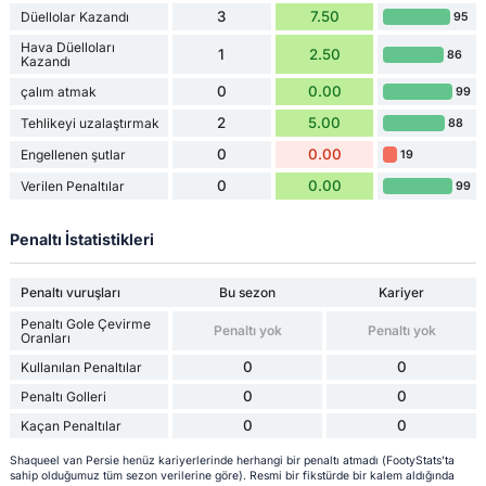
3
7.50
Düellolar Kazandı
95
Hava Düelloları
1
2.50
86
Kazandı
0
0.00
çalım atmak
99
2
5.00
Tehlikeyi uzalaştırmak
88
0
0.00
Engellenen şutlar
19
0
0.00
Verilen Penaltılar
99
Penaltı İstatistikleri
Penaltı vuruşları
Bu sezon
Kariyer
Penaltı Gole Çevirme
Penaltı yok
Penaltı yok
Oranları
0
0
Kullanılan Penaltılar
0
0
Penaltı Golleri
0
0
Kaçan Penaltılar
Shaqueel van Persie henüz kariyerlerinde herhangi bir penaltı atmadı (FootyStats'ta
sahip olduğumuz tüm sezon verilerine göre). Resmi bir fikstürde bir kalem aldığında