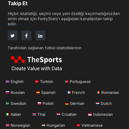
Takip Et
Hiçbir istatistiği, seçimi veya yeni özelliği kaçırmadığınızdan
emin olmak için FootyStats'ı aşağıdaki kanallardan takip
edin.
Tarafından sağlanan futbol istatistiklerinin
English
Turkish
Portuguese
Russian
Spanish
French
Romanian
Swedish
Polish
German
Dutch
Italian
Thai
Croatian
Indonesian
Norwegian
Hungarian
Vietnamese