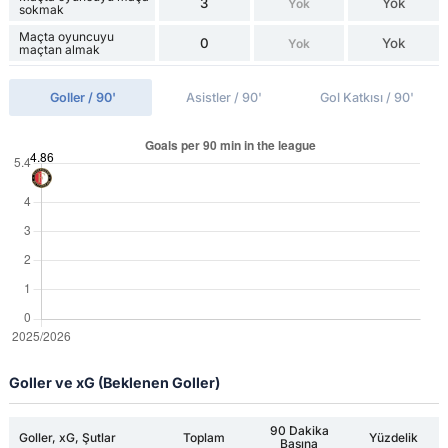
3
Yok
Yok
sokmak
Maçta oyuncuyu
0
Yok
Yok
maçtan almak
Goller / 90'
Asistler / 90'
Gol Katkısı / 90'
Goller ve xG (Beklenen Goller)
90 Dakika
Goller, xG, Şutlar
Toplam
Yüzdelik
Başına