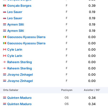
Gonçalo Borges
0.39
F
Leo Sauer
0.19
F
Leo Sauer
0.19
F
Aymen Sliti
0.19
F
Aymen Sliti
0.19
F
Gaoussou Kyassou Diarra
0.00
F
Gaoussou Kyassou Diarra
0.00
F
Cyle Larin
0.00
F
Cyle Larin
0.00
F
Raheem Sterling
0.00
F
Raheem Sterling
0.00
F
Jivayno Zinhagel
0.00
F
Jivayno Zinhagel
0.00
F
Orta Sahalar
Pozisyon
Asistler / 90'
Quinten Maduro
0.34
OS
Quinten Maduro
0.34
OS