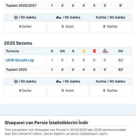
Toplam 2026/2027
1
0
0
0
0
0
8'
/ 90 dakika
/ 90 dakika
Kartlar / 90 dakika
0
Goller
0
Asist
0
Kartlar
2025 Sezonu
Turnuva
O
GA
A
Dk'
PEN
UEFA Gençlik Ligi
1
0
0
0
0
0
62'
Toplam 2025
1
0
0
0
0
0
62'
/ 90 dakika
/ 90 dakika
Kartlar / 90 dakika
0
Goller
0
Asist
0
Kartlar
Shaqueel van Persie İstatistiklerini İndir
Tüm yarışmalar için Shaqueel van Persie'in 2024/2025'dan 2026 sezonuna kadar
olan tüm verilerini indirin. Sezon toplamı ve sezon ortalamasını içerir.