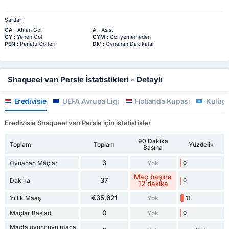
Şartlar :
GA
: Atılan Gol
A
: Asist
GY
: Yenen Gol
GYM
: Gol yememeden
PEN
: Penaltı Golleri
Dk'
: Oynanan Dakikalar
Shaqueel van Persie İstatistikleri - Detaylı
Eredivisie
UEFA Avrupa Ligi
Hollanda Kupası
Kulüp H
Eredivisie Shaqueel van Persie için istatistikler
90 Dakika
Toplam
Toplam
Yüzdelik
Başına
3
Oynanan Maçlar
Yok
0
Maç başına
37
Dakika
0
12 dakika
€35,621
Yıllık Maaş
Yok
11
0
Maçlar Başladı
Yok
0
Maçta oyuncuyu maça