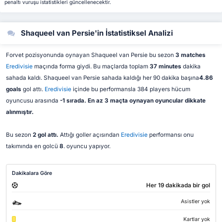
penaltı vuruşu istatistikleri güncellenecektir.
Shaqueel van Persie'in İstatistiksel Analizi
Forvet pozisyonunda oynayan Shaqueel van Persie bu sezon
3 matches
Eredivisie
maçında forma giydi. Bu maçlarda toplam
37 minutes
dakika
sahada kaldı. Shaqueel van Persie sahada kaldığı her 90 dakika başına
4.86
goals
gol attı.
Eredivisie
içinde bu performansla 384 players hücum
oyuncusu arasında
-1 sırada. En az 3 maçta oynayan oyuncular dikkate
alınmıştır.
Bu sezon
2 gol attı.
Attığı goller açısından
Eredivisie
performansı onu
takımında en golcü
8
. oyuncu yapıyor.
Dakikalara Göre
Her 19 dakikada bir gol
Asistler yok
Kartlar yok