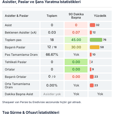
Asistler, Paslar ve Şans Yaratma İstatistikleri
90 Dakika
Asistler & Paslar
Toplam
Yüzdelik
Başına
0
0
Asist
32
0.03
0.07
Beklenen Asistler (xA)
12
18
45.00
Toplam pas
76
12
30.00
Başarılı Paslar
58
/ 18
66.67%
Yok
Pas Tamamlama Oranı
10
0
0.00
Tehlikeli Paslar
2
0
0.00
Ortalar
9
0
0.00
Başarılı Ortalar
23
/ 0
Orta Tamamlama
0.00%
Yok
23
Oranı
Yok
Yok
Dakika Başına Asist
Asistler yok
Shaqueel van Persie bu Eredivisie sezonunda hiçbir gol atmadı.
Top Sürme & Ofsayt İstatistikleri