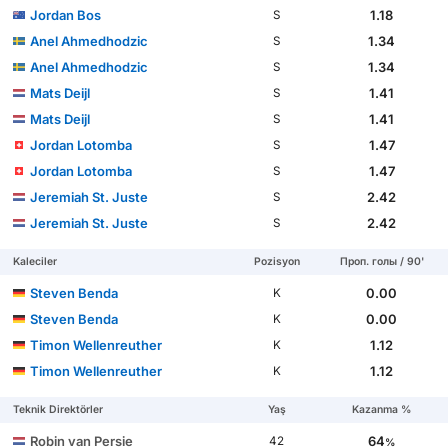
Jordan Bos
1.18
S
Anel Ahmedhodzic
1.34
S
Anel Ahmedhodzic
1.34
S
Mats Deijl
1.41
S
Mats Deijl
1.41
S
Jordan Lotomba
1.47
S
Jordan Lotomba
1.47
S
Jeremiah St. Juste
2.42
S
Jeremiah St. Juste
2.42
S
Kaleciler
Pozisyon
Проп. голы / 90'
Steven Benda
0.00
K
Steven Benda
0.00
K
Timon Wellenreuther
1.12
K
Timon Wellenreuther
1.12
K
Teknik Direktörler
Yaş
Kazanma %
Robin van Persie
64
42
%