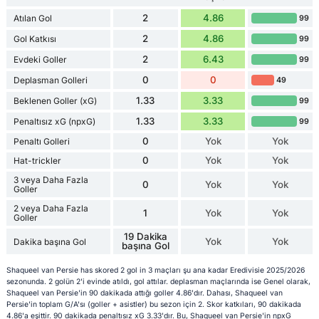
2
4.86
Atılan Gol
99
2
4.86
Gol Katkısı
99
2
6.43
Evdeki Goller
99
0
0
Deplasman Golleri
49
1.33
3.33
Beklenen Goller (xG)
99
1.33
3.33
Penaltısız xG (npxG)
99
0
Yok
Yok
Penaltı Golleri
0
Yok
Yok
Hat-trickler
3 veya Daha Fazla
0
Yok
Yok
Goller
2 veya Daha Fazla
1
Yok
Yok
Goller
19 Dakika
Yok
Yok
Dakika başına Gol
başına Gol
Shaqueel van Persie has skored 2 gol in 3 maçları şu ana kadar Eredivisie 2025/2026
sezonunda. 2 golün 2'i evinde atıldı, gol attılar. deplasman maçlarında ise Genel olarak,
Shaqueel van Persie'in 90 dakikada attığı goller 4.86'dır. Dahası, Shaqueel van
Persie'in toplam G/A'sı (goller + asistler) bu sezon için 2. Skor katkıları, 90 dakikada
4.86'a eşittir. 90 dakikada penaltısız xG 3.33'dır. Bu, Shaqueel van Persie'in npxG