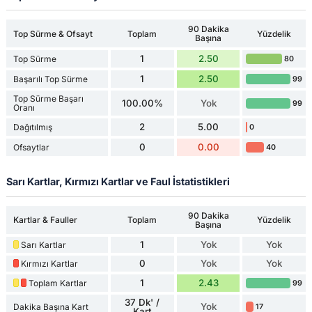
90 Dakika
Top Sürme & Ofsayt
Toplam
Yüzdelik
Başına
1
2.50
Top Sürme
80
1
2.50
Başarılı Top Sürme
99
Top Sürme Başarı
100.00%
Yok
99
Oranı
2
5.00
Dağıtılmış
0
0
0.00
Ofsaytlar
40
Sarı Kartlar, Kırmızı Kartlar ve Faul İstatistikleri
90 Dakika
Kartlar & Fauller
Toplam
Yüzdelik
Başına
1
Yok
Yok
Sarı Kartlar
0
Yok
Yok
Kırmızı Kartlar
1
2.43
Toplam Kartlar
99
37 Dk' /
Yok
Dakika Başına Kart
17
Kart