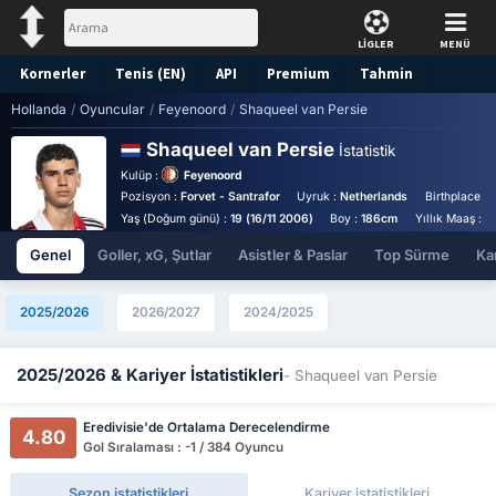
LİGLER
MENÜ
Kornerler
Tenis (EN)
API
Premium
Tahmin
Hollanda
/
Oyuncular
/
Feyenoord
/
Shaqueel van Persie
Shaqueel van Persie
İstatistik
Kulüp :
Feyenoord
Pozisyon :
Forvet - Santrafor
Uyruk :
Netherlands
Birthplace :
Yaş (Doğum günü) :
19 (16/11 2006)
Boy :
186cm
Yıllık Maaş :
€
Genel
Goller, xG, Şutlar
Asistler & Paslar
Top Sürme
Kar
2025/2026
2026/2027
2024/2025
2025/2026 & Kariyer İstatistikleri
- Shaqueel van Persie
Eredivisie'de Ortalama Derecelendirme
4.80
Gol Sıralaması : -1 / 384 Oyuncu
Sezon istatistikleri
Kariyer istatistikleri