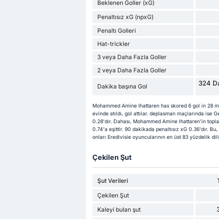
Beklenen Goller (xG)
Penaltısız xG (npxG)
Penaltı Golleri
Hat-trickler
3 veya Daha Fazla Goller
2 veya Daha Fazla Goller
324 Da
Dakika başına Gol
Mohammed Amine Ihattaren has skored 6 gol in 28 ma
evinde atıldı, gol attılar. deplasman maçlarında ise
0.28'dır. Dahası, Mohammed Amine Ihattaren'in toplam 
0.74'a eşittir. 90 dakikada penaltısız xG 0.36'dır. B
onları Eredivisie oyuncularının en üst 83 yüzdelik dil
Çekilen Şut
Şut Verileri
Çekilen Şut
Kaleyi bulan şut