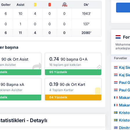
Goller
Asist
Dk'
PEN
6
10
4
0
0
1943'
0
1
0
0
0
137'
6
11
4
0
0
2080'
For
Mohammed 
ler başına
arkadaşlar
0.74
Forvetler
90 dk Ort Asist
90 başına G+A
am Asistler
16 toplam gol katkıları
Kaj Si
delik
95 Yüzdelik
Kaj Si
Paul 
0.19
90 Başına xA
90 dk Ort Kart
Paul 
klenen Asistler
4 Toplam Kartlar
Makan
delik
64 Yüzdelik
Makan
Kristo
tistikleri - Detaylı
Kristo
Dimitr