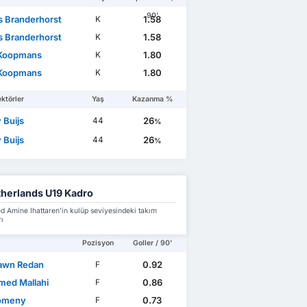
90'
js Branderhorst
1.58
K
js Branderhorst
1.58
K
Koopmans
1.80
K
Koopmans
1.80
K
ktörler
Yaş
Kazanma %
 Buijs
26
44
%
 Buijs
26
44
%
herlands U19 Kadro
Amine Ihattaren'in kulüp seviyesindeki takım
ı
Pozisyon
Goller / 90'
awn Redan
0.92
F
ed Mallahi
0.86
F
omeny
0.73
F