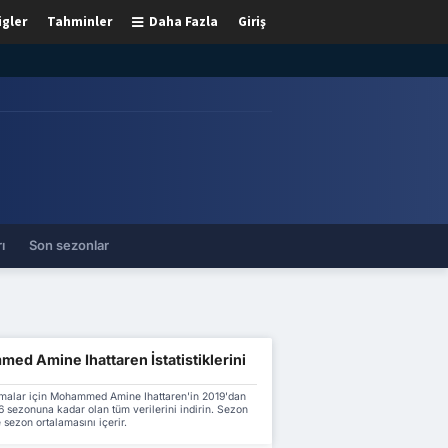
igler
Tahminler
Daha Fazla
Giriş
ı
Son sezonlar
ed Amine Ihattaren İstatistiklerini
malar için Mohammed Amine Ihattaren'in 2019'dan
 sezonuna kadar olan tüm verilerini indirin. Sezon
 sezon ortalamasını içerir.