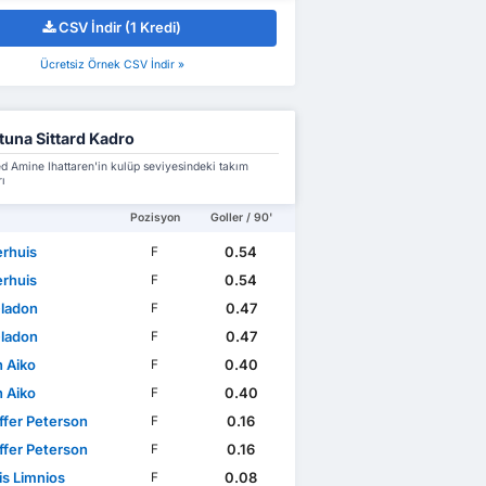
CSV İndir (1 Kredi)
Ücretsiz Örnek CSV İndir »
tuna Sittard Kadro
Amine Ihattaren'in kulüp seviyesindeki takım
ı
Pozisyon
Goller / 90'
erhuis
0.54
F
erhuis
0.54
F
Gladon
0.47
F
Gladon
0.47
F
 Aiko
0.40
F
 Aiko
0.40
F
ffer Peterson
0.16
F
ffer Peterson
0.16
F
is Limnios
0.08
F