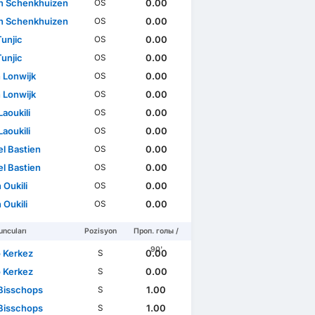
an Schenkhuizen
0.00
OS
an Schenkhuizen
0.00
OS
Tunjic
0.00
OS
Tunjic
0.00
OS
 Lonwijk
0.00
OS
 Lonwijk
0.00
OS
aoukili
0.00
OS
aoukili
0.00
OS
l Bastien
0.00
OS
l Bastien
0.00
OS
 Oukili
0.00
OS
 Oukili
0.00
OS
ncuları
Pozisyon
Проп. голы /
90'
 Kerkez
0.00
S
 Kerkez
0.00
S
Bisschops
1.00
S
Bisschops
1.00
S