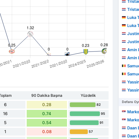
Trist
Trist
Luka 
Luka 
Justin
Justin
Amin L
Amin L
Samue
Samue
Yassin
Yassin
Toplam
90 Dakika Başına
Yüzdelik
Defans Oyu
6
0.28
82
Marko
16
0.74
95
Marko
5
0.54
91
Daan 
1
0.08
57
Daan 