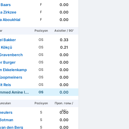
 Baars
0.00
F
a Zirkzee
0.00
F
a Aboukhlal
0.00
F
ar
Pozisyon
Asistler / 90'
el Bakker
0.33
OS
 Kökçü
0.21
OS
Gravenberch
0.00
OS
r Burger
0.00
OS
n Ekkelenkamp
0.00
OS
Koopmeiners
0.00
OS
t Reis
0.00
OS
d Amine Ihattaren
0.00
OS
ncuları
Pozisyon
Проп. голы /
90'
meulers
0.00
S
 Botman
0.00
S
van den Berg
0.00
S