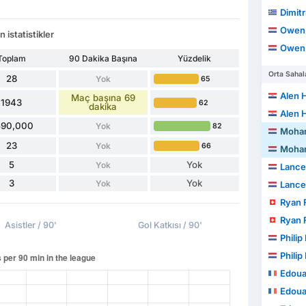
Dimitr
Owen
istatistikler
Owen
Toplam
90 Dakika Başına
Yüzdelik
Orta Sahal
28
Yok
65
Alen H
Maç başına 69
1943
62
dakika
Alen H
590,000
Yok
82
Mohamme
23
Yok
66
Mohamme
5
Yok
Yok
Lance 
3
Yok
Yok
Lance 
Ryan 
Ryan 
Asistler / 90'
Gol Katkısı / 90'
Philip 
Philip 
Edoua
Edoua