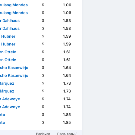
oulang Mendes
1.06
S
oulang Mendes
1.06
S
r Dahlhaus
1.53
S
r Dahlhaus
1.53
S
n Hubner
1.59
S
n Hubner
1.59
S
an Ottele
1.61
S
an Ottele
1.61
S
sho Kasanwirjo
1.64
S
sho Kasanwirjo
1.64
S
Márquez
1.73
S
Márquez
1.73
S
n Adewoye
1.74
S
n Adewoye
1.74
S
nto
1.85
S
nto
1.85
S
Pozisyon
Проп. голы /