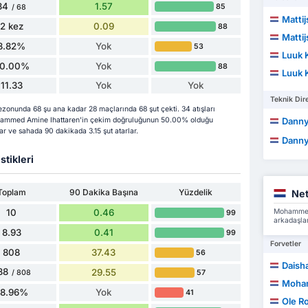
34
1.57
85
/ 68
Matti
2 kez
0.09
88
Matti
8.82%
Yok
53
Luuk 
0.00%
Yok
88
Luuk 
11.33
Yok
Yok
Teknik Dire
onunda 68 şu ana kadar 28 maçlarında 68 şut çekti. 34 atışları
 Mohammed Amine Ihattaren'in çekim doğruluğunun 50.00% olduğu
Danny
rlar ve sahada 90 dakikada 3.15 şut atarlar.
Danny
stikleri
Toplam
90 Dakika Başına
Yüzdelik
Net
10
0.46
Mohammed 
99
arkadaşlar
8.93
0.41
99
Forvetler
808
37.43
56
Daish
38
29.55
57
/ 808
Moham
78.96%
Yok
41
Ole R