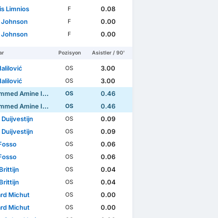
is Limnios
0.08
F
 Johnson
0.00
F
 Johnson
0.00
F
ar
Pozisyon
Asistler / 90'
alilović
3.00
OS
alilović
3.00
OS
d Amine Ihattaren
0.46
OS
d Amine Ihattaren
0.46
OS
Duijvestijn
0.09
OS
Duijvestijn
0.09
OS
Fosso
0.06
OS
Fosso
0.06
OS
Brittijn
0.04
OS
Brittijn
0.04
OS
rd Michut
0.00
OS
rd Michut
0.00
OS