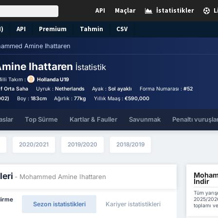
API
Maçlar
İstatistikler
L
N)
API
Premium
Tahmin
CSV
ammed Amine Ihattaren
ine Ihattaren
İstatistik
illi Takım :
Hollanda U19
if Orta Saha
Uyruk :
Netherlands
Ayak :
Sol ayaklı
Forma Numarası :
#52
002)
Boy :
183cm
Ağırlık :
77kg
Yıllık Maaş :
€590,000
aslar
Top Sürme
Kartlar & Fauller
Savunmak
Penaltı vuruşlar
2020/2021
2019/2020
2018/2019
Mohamm
leri
- Mohammed Amine Ihattaren
İndir
Tüm yarış
2025/2026
dirme
Sezon istatistikleri
Kariyer istatistikleri
toplamı ve