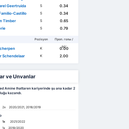
arel Geertruida
0.34
S
amilio-Castillo
0.34
S
ën Timber
0.65
S
erie
0.79
S
Pozisyon
Проп. голы /
90'
 Scherpen
0.00
K
r Schendelaar
2.00
K
ar ve Unvanlar
 Amine Ihattaren kariyerinde şu ana kadar 2
luğu kazandı.
2x
2020/2021, 2018/2019
p
1x
2021/2022
1x
2019/2020