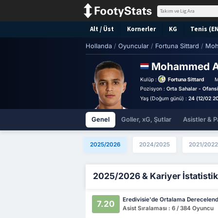
Alt / Üst
Kornerler
KG
Tenis (E
Hollanda
/
Oyuncular
/
Fortuna Sittard
/
Moh
Mohammed Am
Kulüp :
Fortuna Sittard
M
Pozisyon :
Orta Sahalar - Ofans
Yaş (Doğum günü) :
24 (12/02 2
Genel
Goller, xG, Şutlar
Asistler & P
2025/2026
2024/2025
2021/2022
2025/2026 & Kariyer İstatistik
Eredivisie'de Ortalama Derecelen
7.20
Asist Sıralaması : 6 / 384 Oyuncu