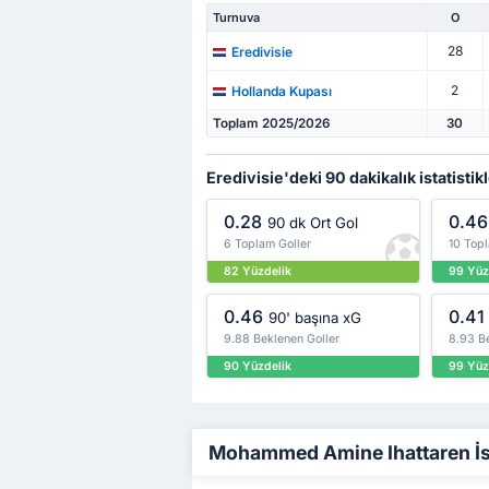
Turnuva
O
28
Eredivisie
2
Hollanda Kupası
Toplam 2025/2026
30
Eredivisie'deki 90 dakikalık istatistik
0.28
0.46
90 dk Ort Gol
6 Toplam Goller
10 Topl
82 Yüzdelik
99 Yüz
0.46
0.41
90' başına xG
9.88 Beklenen Goller
8.93 Be
90 Yüzdelik
99 Yüz
Mohammed Amine Ihattaren İsta