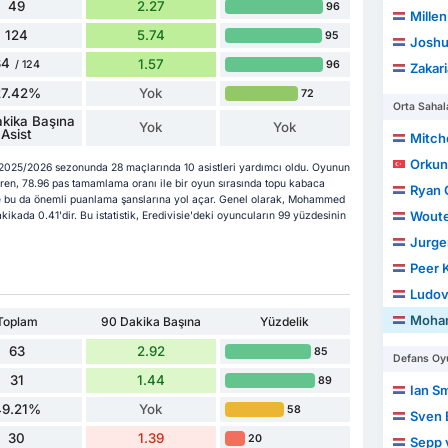
49
2.27
96
Millen
124
5.74
95
Joshu
34
1.57
96
/ 124
Zakari
27.42%
Yok
72
Orta Sahal
kika Başına
Yok
Yok
Asist
Mitch
Orkun
2025/2026 sezonunda 28 maçlarında 10 asistleri yardımcı oldu. Oyunun
n, 78.96 pas tamamlama oranı ile bir oyun sırasında topu kabaca
Ryan 
ve bu da önemli puanlama şanslarına yol açar. Genel olarak, Mohammed
Woute
kikada 0.41'dir. Bu istatistik, Eredivisie'deki oyuncuların 99 yüzdesinin
Jurge
Peer 
Ludovi
Mohamme
Toplam
90 Dakika Başına
Yüzdelik
63
2.92
85
Defans Oyu
31
1.44
89
Ian S
49.21%
Yok
58
Sven
30
1.39
20
Sepp 