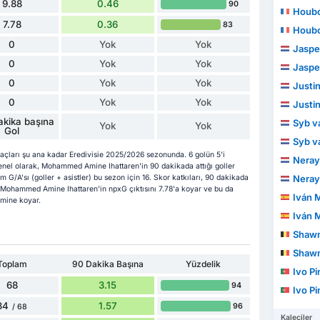
9.88
0.46
90
Houb
7.78
0.36
83
Houb
0
Yok
Yok
Jaspe
0
Yok
Yok
Jaspe
0
Yok
Yok
Justi
0
Yok
Yok
Justi
kika başına
Syb v
Yok
Yok
Gol
Syb v
çları şu ana kadar Eredivisie 2025/2026 sezonunda. 6 golün 5'i
Neray
 Genel olarak, Mohammed Amine Ihattaren'in 90 dakikada attığı goller
G/A'sı (goller + asistler) bu sezon için 16. Skor katkıları, 90 dakikada
Neray
u, Mohammed Amine Ihattaren'in npxG çıktısını 7.78'a koyar ve bu da
Iván 
imine koyar.
Iván 
Shaw
Shaw
Toplam
90 Dakika Başına
Yüzdelik
Ivo Pi
68
3.15
94
Ivo Pi
34
1.57
96
/ 68
Kaleciler