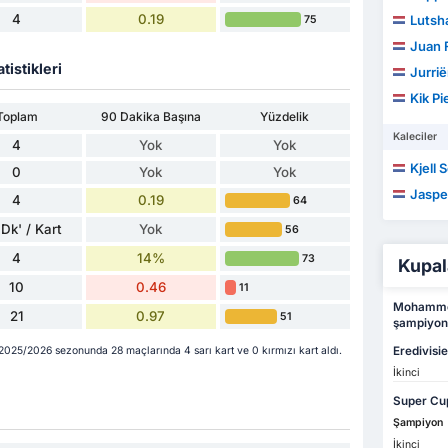
4
0.19
Lutsh
75
Juan F
tistikleri
Jurri
Kik Pi
Toplam
90 Dakika Başına
Yüzdelik
Kaleciler
4
Yok
Yok
Kjell
0
Yok
Yok
Jaspe
4
0.19
64
Dk' / Kart
Yok
56
4
14%
73
Kupal
10
0.46
11
Mohammed
21
0.97
51
şampiyon
Eredivisie
025/2026 sezonunda 28 maçlarında 4 sarı kart ve 0 kırmızı kart aldı.
İkinci
Super Cu
Şampiyon
İkinci