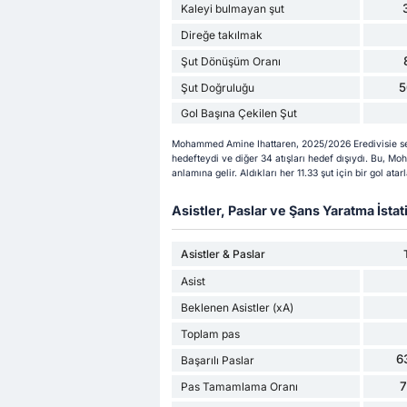
Kaleyi bulmayan şut
Direğe takılmak
Şut Dönüşüm Oranı
5
Şut Doğruluğu
Gol Başına Çekilen Şut
Mohammed Amine Ihattaren, 2025/2026 Eredivisie sez
hedefteydi ve diğer 34 atışları hedef dışıydı. Bu,
anlamına gelir. Aldıkları her 11.33 şut için bir gol ata
Asistler, Paslar ve Şans Yaratma İstati
Asistler & Paslar
Asist
Beklenen Asistler (xA)
Toplam pas
6
Başarılı Paslar
Pas Tamamlama Oranı