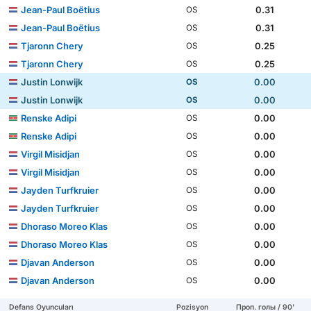
Jean-Paul Boëtius
0.31
OS
Jean-Paul Boëtius
0.31
OS
Tjaronn Chery
0.25
OS
Tjaronn Chery
0.25
OS
Justin Lonwijk
0.00
OS
Justin Lonwijk
0.00
OS
Renske Adipi
0.00
OS
Renske Adipi
0.00
OS
Virgil Misidjan
0.00
OS
Virgil Misidjan
0.00
OS
Jayden Turfkruier
0.00
OS
Jayden Turfkruier
0.00
OS
Dhoraso Moreo Klas
0.00
OS
Dhoraso Moreo Klas
0.00
OS
Djavan Anderson
0.00
OS
Djavan Anderson
0.00
OS
Defans Oyuncuları
Pozisyon
Проп. голы / 90'