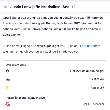
Justin Lonwijk'in İstatistiksel Analizi
Orta Sahalar pozisyonunda oynayan Justin Lonwijk bu sezon
15 matches
Eredivisie
maçında forma giydi. Bu maçlarda toplam
907 minutes
dakika
sahada kaldı. Justin Lonwijk sahada kaldığı 90 dakika başına ortalama
0
asist
yapıyor.
Justin Lonwijk ligde bu sezon
4 goals
gol attı. Bu da onu
Fortuna Sittard
takımının en golcü oyuncular listesinde
5
sırada yapıyor.
Dakikalara Göre
Her 227 dakikada bir gol
Asistler yok
Kartlar yok
Penaltı İstatistiği (Kariyer Boyu)
Gol
1
/ 1 penaltılar
PEN