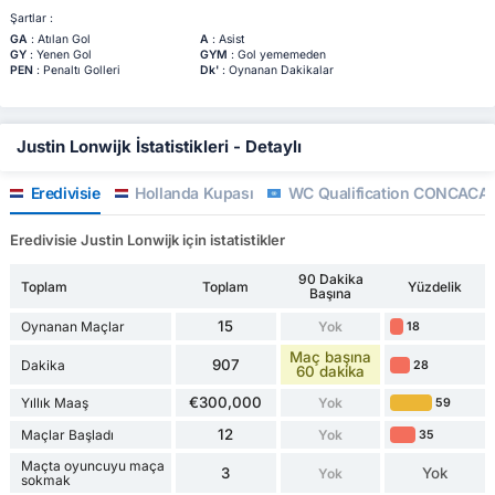
Şartlar :
GA
: Atılan Gol
A
: Asist
GY
: Yenen Gol
GYM
: Gol yememeden
PEN
: Penaltı Golleri
Dk'
: Oynanan Dakikalar
Justin Lonwijk İstatistikleri - Detaylı
Eredivisie
Hollanda Kupası
WC Qualification CONCACA
Eredivisie Justin Lonwijk için istatistikler
90 Dakika
Toplam
Toplam
Yüzdelik
Başına
15
Oynanan Maçlar
Yok
18
Maç başına
907
Dakika
28
60 dakika
€300,000
Yıllık Maaş
Yok
59
12
Maçlar Başladı
Yok
35
Maçta oyuncuyu maça
3
Yok
Yok
sokmak