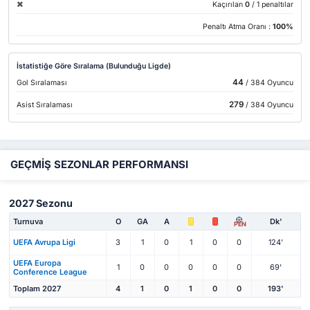
Kaçırılan
0
/ 1 penaltılar
Penaltı Atma Oranı :
100%
İstatistiğe Göre Sıralama (Bulunduğu Ligde)
44
Gol Sıralaması
/ 384 Oyuncu
279
Asist Sıralaması
/ 384 Oyuncu
GEÇMİŞ SEZONLAR PERFORMANSI
2027 Sezonu
Turnuva
O
GA
A
Dk'
PEN
UEFA Avrupa Ligi
3
1
0
1
0
0
124'
UEFA Europa
1
0
0
0
0
0
69'
Conference League
Toplam 2027
4
1
0
1
0
0
193'