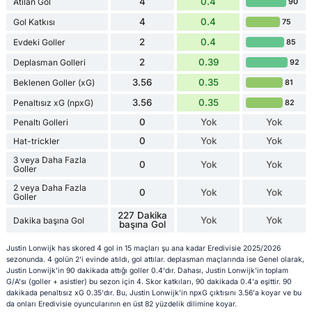
4
0.4
Atılan Gol
90
4
0.4
Gol Katkısı
75
2
0.4
Evdeki Goller
85
2
0.39
Deplasman Golleri
92
3.56
0.35
Beklenen Goller (xG)
81
3.56
0.35
Penaltısız xG (npxG)
82
0
Yok
Yok
Penaltı Golleri
0
Yok
Yok
Hat-trickler
3 veya Daha Fazla
0
Yok
Yok
Goller
2 veya Daha Fazla
0
Yok
Yok
Goller
227 Dakika
Yok
Yok
Dakika başına Gol
başına Gol
Justin Lonwijk has skored 4 gol in 15 maçları şu ana kadar Eredivisie 2025/2026
sezonunda. 4 golün 2'i evinde atıldı, gol attılar. deplasman maçlarında ise Genel olarak,
Justin Lonwijk'in 90 dakikada attığı goller 0.4'dır. Dahası, Justin Lonwijk'in toplam
G/A'sı (goller + asistler) bu sezon için 4. Skor katkıları, 90 dakikada 0.4'a eşittir. 90
dakikada penaltısız xG 0.35'dır. Bu, Justin Lonwijk'in npxG çıktısını 3.56'a koyar ve bu
da onları Eredivisie oyuncularının en üst 82 yüzdelik dilimine koyar.