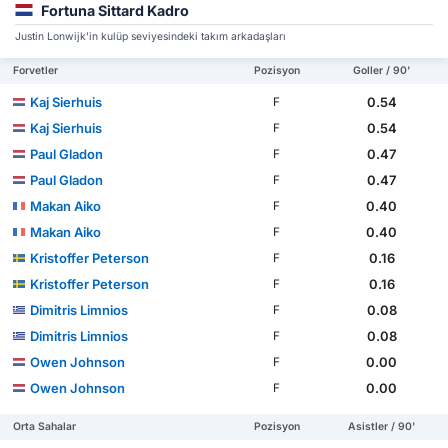
Fortuna Sittard Kadro
Justin Lonwijk'in kulüp seviyesindeki takım arkadaşları
Forvetler
Pozisyon
Goller / 90'
Kaj Sierhuis
0.54
F
Kaj Sierhuis
0.54
F
Paul Gladon
0.47
F
Paul Gladon
0.47
F
Makan Aiko
0.40
F
Makan Aiko
0.40
F
Kristoffer Peterson
0.16
F
Kristoffer Peterson
0.16
F
Dimitris Limnios
0.08
F
Dimitris Limnios
0.08
F
Owen Johnson
0.00
F
Owen Johnson
0.00
F
Orta Sahalar
Pozisyon
Asistler / 90'