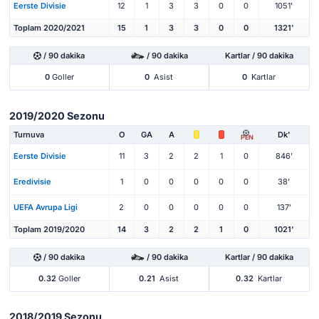
Eerste Divisie
12
1
3
3
0
0
1051'
Toplam 2020/2021
15
1
3
3
0
0
1321'
/ 90 dakika
/ 90 dakika
Kartlar / 90 dakika
0
Goller
0
Asist
0
Kartlar
2019/2020 Sezonu
Turnuva
O
GA
A
Dk'
PEN
Eerste Divisie
11
3
2
2
1
0
846'
Eredivisie
1
0
0
0
0
0
38'
UEFA Avrupa Ligi
2
0
0
0
0
0
137'
Toplam 2019/2020
14
3
2
2
1
0
1021'
/ 90 dakika
/ 90 dakika
Kartlar / 90 dakika
0.32
Goller
0.21
Asist
0.32
Kartlar
2018/2019 Sezonu