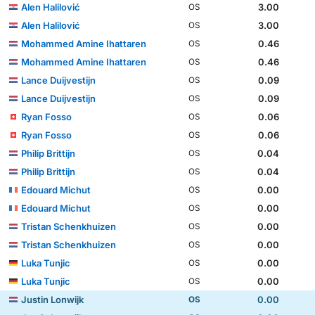
Alen Halilović
3.00
OS
Alen Halilović
3.00
OS
Mohammed Amine Ihattaren
0.46
OS
Mohammed Amine Ihattaren
0.46
OS
Lance Duijvestijn
0.09
OS
Lance Duijvestijn
0.09
OS
Ryan Fosso
0.06
OS
Ryan Fosso
0.06
OS
Philip Brittijn
0.04
OS
Philip Brittijn
0.04
OS
Edouard Michut
0.00
OS
Edouard Michut
0.00
OS
Tristan Schenkhuizen
0.00
OS
Tristan Schenkhuizen
0.00
OS
Luka Tunjic
0.00
OS
Luka Tunjic
0.00
OS
Justin Lonwijk
0.00
OS