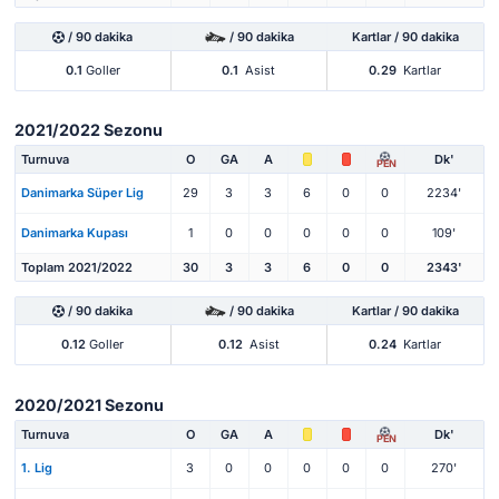
/ 90 dakika
/ 90 dakika
Kartlar / 90 dakika
0.1
Goller
0.1
Asist
0.29
Kartlar
2021/2022 Sezonu
Turnuva
O
GA
A
Dk'
PEN
Danimarka Süper Lig
29
3
3
6
0
0
2234'
Danimarka Kupası
1
0
0
0
0
0
109'
Toplam 2021/2022
30
3
3
6
0
0
2343'
/ 90 dakika
/ 90 dakika
Kartlar / 90 dakika
0.12
Goller
0.12
Asist
0.24
Kartlar
2020/2021 Sezonu
Turnuva
O
GA
A
Dk'
PEN
1. Lig
3
0
0
0
0
0
270'