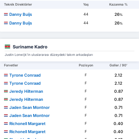
Teknik Direktörler
Yaş
Kazanma %
Danny Buijs
26
44
%
Danny Buijs
26
44
%
Suriname Kadro
Justin Lonwijk'in uluslararası düzeydeki takım arkadaşları
Forvetler
Pozisyon
Goller / 90'
Tyrone Conraad
2.12
F
Tyrone Conraad
2.12
F
Jeredy Hilterman
0.87
F
Jeredy Hilterman
0.87
F
Jaden Sean Montnor
0.71
F
Jaden Sean Montnor
0.71
F
Richonell Margaret
0.40
F
Richonell Margaret
0.40
F