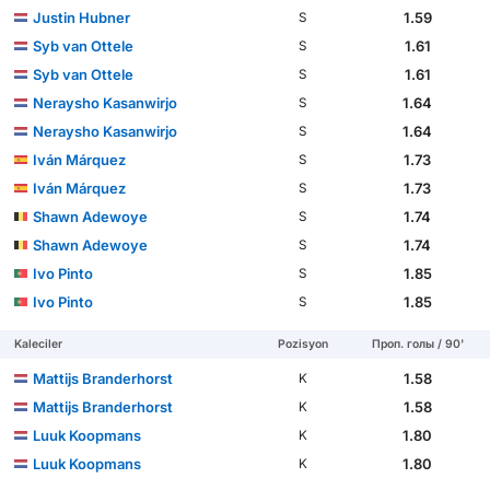
Justin Hubner
1.59
S
Syb van Ottele
1.61
S
Syb van Ottele
1.61
S
Neraysho Kasanwirjo
1.64
S
Neraysho Kasanwirjo
1.64
S
Iván Márquez
1.73
S
Iván Márquez
1.73
S
Shawn Adewoye
1.74
S
Shawn Adewoye
1.74
S
Ivo Pinto
1.85
S
Ivo Pinto
1.85
S
Kaleciler
Pozisyon
Проп. голы / 90'
Mattijs Branderhorst
1.58
K
Mattijs Branderhorst
1.58
K
Luuk Koopmans
1.80
K
Luuk Koopmans
1.80
K