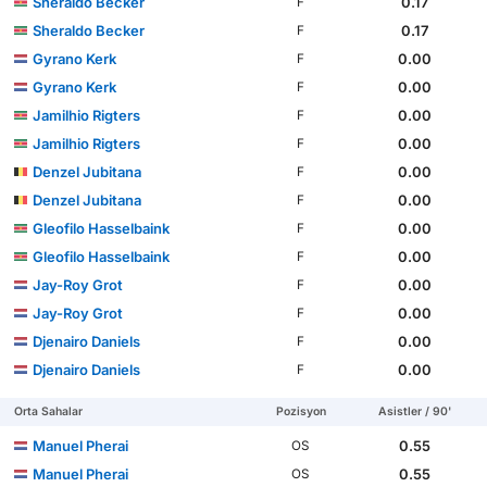
Sheraldo Becker
0.17
F
Sheraldo Becker
0.17
F
Gyrano Kerk
0.00
F
Gyrano Kerk
0.00
F
Jamilhio Rigters
0.00
F
Jamilhio Rigters
0.00
F
Denzel Jubitana
0.00
F
Denzel Jubitana
0.00
F
Gleofilo Hasselbaink
0.00
F
Gleofilo Hasselbaink
0.00
F
Jay-Roy Grot
0.00
F
Jay-Roy Grot
0.00
F
Djenairo Daniels
0.00
F
Djenairo Daniels
0.00
F
Orta Sahalar
Pozisyon
Asistler / 90'
Manuel Pherai
0.55
OS
Manuel Pherai
0.55
OS