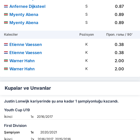
Anfernee Dijksteel
0.87
S
Myenty Abena
0.89
S
Myenty Abena
0.89
S
Kaleciler
Pozisyon
Проп. голы / 90'
Etienne Vaessen
0.38
K
Etienne Vaessen
0.38
K
Warner Hahn
2.00
K
Warner Hahn
2.00
K
Kupalar ve Unvanlar
Justin Lonwijk kariyerinde şu ana kadar 1 şampiyonluğu kazandı.
Youth Cup U19
İkinci
1x
2016/2017
First Division
Şampiyon
1x
2020/2021
İkinci
2x
2016/2017, 2015/2016