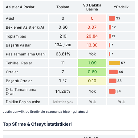
90 Dakika
Asistler & Paslar
Toplam
Yüzdelik
Başına
0
0
Asist
32
0.66
0.07
Beklenen Asistler (xA)
12
210
20.84
Toplam pas
11
134
13.30
Başarılı Paslar
7
/ 210
63.81%
Yok
Pas Tamamlama Oranı
7
11
1.09
Tehlikeli Paslar
57
7
0.69
Ortalar
44
1
0.10
Başarılı Ortalar
38
/ 7
Orta Tamamlama
14.29%
Yok
34
Oranı
Yok
Yok
Dakika Başına Asist
Asistler yok
Justin Lonwijk bu Eredivisie sezonunda hiçbir gol atmadı.
Top Sürme & Ofsayt İstatistikleri