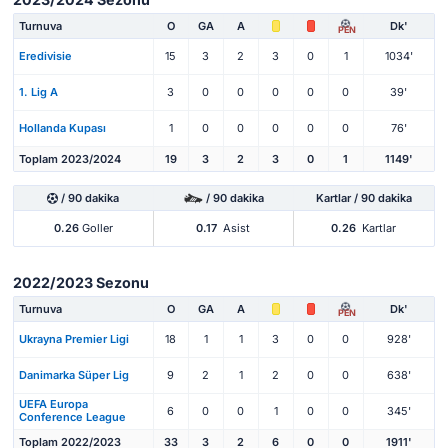
Turnuva
O
GA
A
Dk'
PEN
Eredivisie
15
3
2
3
0
1
1034'
1. Lig A
3
0
0
0
0
0
39'
Hollanda Kupası
1
0
0
0
0
0
76'
Toplam 2023/2024
19
3
2
3
0
1
1149'
/ 90 dakika
/ 90 dakika
Kartlar / 90 dakika
0.26
Goller
0.17
Asist
0.26
Kartlar
2022/2023 Sezonu
Turnuva
O
GA
A
Dk'
PEN
Ukrayna Premier Ligi
18
1
1
3
0
0
928'
Danimarka Süper Lig
9
2
1
2
0
0
638'
UEFA Europa
6
0
0
1
0
0
345'
Conference League
Toplam 2022/2023
33
3
2
6
0
0
1911'