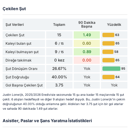
Çekilen Şut
90 Dakika
Şut Verileri
Toplam
Yüzdelik
Başına
15
1.49
Çekilen Şut
63
6
0.60
Kaleyi bulan şut
65
/ 15
9
0.89
Kaleyi bulmayan şut
58
/ 15
0 kez
0.00
Direğe takılmak
65
26.67%
Yok
Şut Dönüşüm Oranı
95
40.00%
Yok
Şut Doğruluğu
64
3.75
Yok
Yok
Gol Başına Çekilen Şut
Justin Lonwijk, 2025/2026 Eredivisie sezonunda 15 şu ana kadar 15 maçlarında 15 şut
çekti. 6 atışları hedefteydi ve diğer 9 atışları hedef dışıydı. Bu, Justin Lonwijk'in çekim
doğruluğunun 40.00% olduğu anlamına gelir. Aldıkları her 3.75 şut için bir gol atarlar
ve sahada 90 dakikada 1.49 şut atarlar.
Asistler, Paslar ve Şans Yaratma İstatistikleri