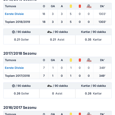
Turnuva
O
GA
A
Dk'
PEN
Eerste Divisie
18
3
3
5
0
0
1303'
Toplam 2018/2019
18
3
3
5
0
0
1303'
/ 90 dakika
/ 90 dakika
Kartlar / 90 dakika
0.21
Goller
0.21
Asist
0.35
Kartlar
2017/2018 Sezonu
Turnuva
O
GA
A
Dk'
PEN
Eerste Divisie
7
1
0
1
0
0
349'
Toplam 2017/2018
7
1
0
1
0
0
349'
/ 90 dakika
/ 90 dakika
Kartlar / 90 dakika
0.26
Goller
0
Asist
0.26
Kartlar
2016/2017 Sezonu
Turnuva
O
GA
A
Dk'