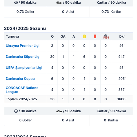
/ 90 dakika
/ 90 dakika
Kartlar / 90 dakika
0.73
Goller
0
Asist
0.73
Kartlar
2024/2025 Sezonu
Turnuva
O
GA
A
Dk'
PEN
Ukrayna Premier Ligi
2
0
0
0
0
0
46'
Danimarka Süper Lig
20
1
1
6
0
0
947'
UEFA Şampiyonlar Ligi
4
0
0
0
0
0
45'
Danimarka Kupası
6
0
0
1
0
0
205'
CONCACAF Nations
4
0
0
1
0
0
357'
League
Toplam 2024/2025
36
1
1
8
0
0
1600'
/ 90 dakika
/ 90 dakika
Kartlar / 90 dakika
0
Goller
0
Asist
0
Kartlar
2023/2024 Sezonu