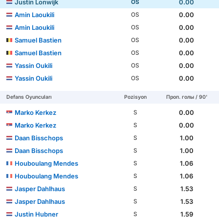
Justin Lonwijk
0.00
OS
Amin Laoukili
0.00
OS
Amin Laoukili
0.00
OS
Samuel Bastien
0.00
OS
Samuel Bastien
0.00
OS
Yassin Oukili
0.00
OS
Yassin Oukili
0.00
OS
Defans Oyuncuları
Pozisyon
Проп. голы / 90'
Marko Kerkez
0.00
S
Marko Kerkez
0.00
S
Daan Bisschops
1.00
S
Daan Bisschops
1.00
S
Houboulang Mendes
1.06
S
Houboulang Mendes
1.06
S
Jasper Dahlhaus
1.53
S
Jasper Dahlhaus
1.53
S
Justin Hubner
1.59
S