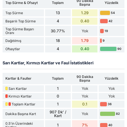
90 Dakika
Top Sürme & Ofsayt
Toplam
Yüzdelik
Başına
13
1.29
Top Sürme
54
4
0.40
Başarılı Top Sürme
42
Top Sürme Başarı
30.77%
Yok
19
Oranı
18
1.79
Dağıtılmış
9
4
0.40
Ofsaytlar
90
Sarı Kartlar, Kırmızı Kartlar ve Faul İstatistikleri
90 Dakika
Kartlar & Fauller
Toplam
Yüzdelik
Başına
1
Yok
Yok
Sarı Kartlar
0
Yok
Yok
Kırmızı Kartlar
1
0.1
Toplam Kartlar
36
907 Dk' /
Yok
Dakika Başına Kart
82
Kart
0.5'in Üzerindeki
1
7%
40