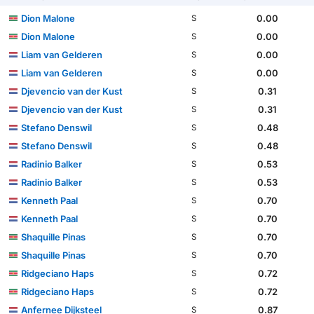
Dion Malone
0.00
S
Dion Malone
0.00
S
Liam van Gelderen
0.00
S
Liam van Gelderen
0.00
S
Djevencio van der Kust
0.31
S
Djevencio van der Kust
0.31
S
Stefano Denswil
0.48
S
Stefano Denswil
0.48
S
Radinio Balker
0.53
S
Radinio Balker
0.53
S
Kenneth Paal
0.70
S
Kenneth Paal
0.70
S
Shaquille Pinas
0.70
S
Shaquille Pinas
0.70
S
Ridgeciano Haps
0.72
S
Ridgeciano Haps
0.72
S
Anfernee Dijksteel
0.87
S