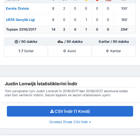
PEN
Eerste Divisie
8
2
0
0
0
0
106'
UEFA Gençlik Ligi
6
0
0
1
0
0
188'
Toplam 2016/2017
14
2
0
1
0
0
294'
/ 90 dakika
/ 90 dakika
Kartlar / 90 dakika
1.7
Goller
0
Asist
0
Kartlar
Justin Lonwijk İstatistiklerini İndir
Tüm yarışmalar için Justin Lonwijk'in 2016/2017'dan 2026/2027 sezonuna kadar
olan tüm verilerini indirin. Sezon toplamı ve sezon ortalamasını içerir.
CSV İndir (1 Kredi)
Ücretsiz Örnek CSV İndir »