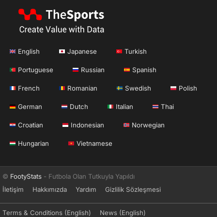
English
Japanese
Turkish
Portuguese
Russian
Spanish
French
Romanian
Swedish
Polish
German
Dutch
Italian
Thai
Croatian
Indonesian
Norwegian
Hungarian
Vietnamese
©
FootyStats
- Futbola Olan Tutkuyla Yapıldı
İletişim
Hakkımızda
Yardım
Gizlilik Sözleşmesi
Terms & Conditions (English)
News (English)