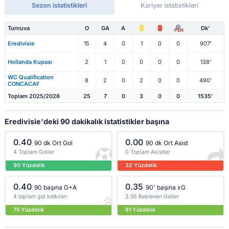
Sezon istatistikleri
Kariyer istatistikleri
Turnuva
O
GA
A
Dk'
PEN
Eredivisie
15
4
0
1
0
0
907'
Hollanda Kupası
2
1
0
0
0
0
138'
WC Qualification
8
2
0
2
0
0
490'
CONCACAF
Toplam 2025/2026
25
7
0
3
0
0
1535'
Eredivisie'deki 90 dakikalık istatistikler başına
0.40
0.00
90 dk Ort Gol
90 dk Ort Asist
4 Toplam Goller
0 Toplam Asistler
90 Yüzdelik
32 Yüzdelik
0.40
0.35
90 başına G+A
90' başına xG
4 toplam gol katkıları
3.56 Beklenen Goller
75 Yüzdelik
81 Yüzdelik