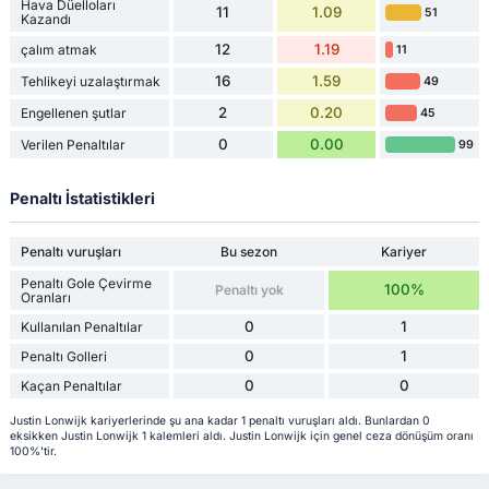
Hava Düelloları
11
1.09
51
Kazandı
12
1.19
çalım atmak
11
16
1.59
Tehlikeyi uzalaştırmak
49
2
0.20
Engellenen şutlar
45
0
0.00
Verilen Penaltılar
99
Penaltı İstatistikleri
Penaltı vuruşları
Bu sezon
Kariyer
Penaltı Gole Çevirme
100%
Penaltı yok
Oranları
0
1
Kullanılan Penaltılar
0
1
Penaltı Golleri
0
0
Kaçan Penaltılar
Justin Lonwijk kariyerlerinde şu ana kadar 1 penaltı vuruşları aldı. Bunlardan 0
eksikken Justin Lonwijk 1 kalemleri aldı. Justin Lonwijk için genel ceza dönüşüm oranı
100%'tir.