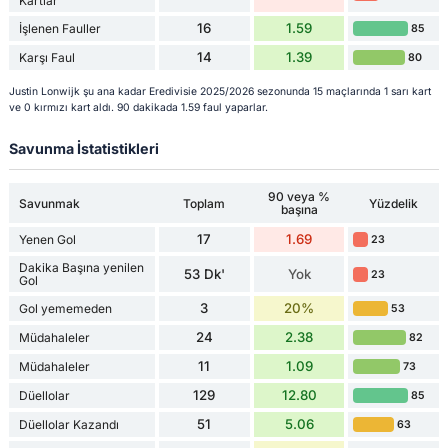
Kartlar
16
1.59
İşlenen Fauller
85
14
1.39
Karşı Faul
80
Justin Lonwijk şu ana kadar Eredivisie 2025/2026 sezonunda 15 maçlarında 1 sarı kart
ve 0 kırmızı kart aldı. 90 dakikada 1.59 faul yaparlar.
Savunma İstatistikleri
90 veya %
Savunmak
Toplam
Yüzdelik
başına
17
1.69
Yenen Gol
23
Dakika Başına yenilen
53 Dk'
Yok
23
Gol
3
20%
Gol yememeden
53
24
2.38
Müdahaleler
82
11
1.09
Müdahaleler
73
129
12.80
Düellolar
85
51
5.06
Düellolar Kazandı
63