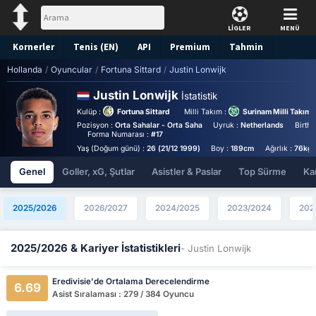
LİGLER
MENÜ
Kornerler
Tenis (EN)
API
Premium
Tahmin
Hollanda
/
Oyuncular
/
Fortuna Sittard
/
Justin Lonwijk
Justin Lonwijk
İstatistik
Kulüp :
Fortuna Sittard
Milli Takım :
Surinam Milli Takımı
Pozisyon :
Orta Sahalar - Orta Saha
Uyruk :
Netherlands
Birthp
Forma Numarası :
#17
Yaş (Doğum günü) :
26 (21/12 1999)
Boy :
189cm
Ağırlık :
76kg
Genel
Goller, xG, Şutlar
Asistler & Paslar
Top Sürme
Kar
2025/2026
2026/2027
2024/2025
2023/2024
202
2025/2026 & Kariyer İstatistikleri
- Justin Lonwijk
Eredivisie'de Ortalama Derecelendirme
6.69
Asist Sıralaması : 279 / 384 Oyuncu