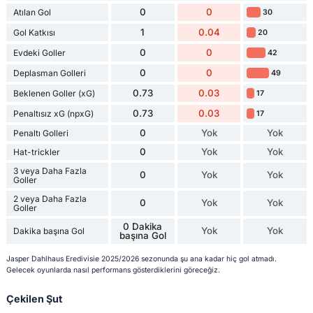
0
0
Atılan Gol
30
1
0.04
Gol Katkısı
20
0
0
Evdeki Goller
42
0
0
Deplasman Golleri
49
0.73
0.03
Beklenen Goller (xG)
17
0.73
0.03
Penaltısız xG (npxG)
17
0
Yok
Yok
Penaltı Golleri
0
Yok
Yok
Hat-trickler
3 veya Daha Fazla
0
Yok
Yok
Goller
2 veya Daha Fazla
0
Yok
Yok
Goller
0 Dakika
Yok
Yok
Dakika başına Gol
başına Gol
Jasper Dahlhaus Eredivisie 2025/2026 sezonunda şu ana kadar hiç gol atmadı.
Gelecek oyunlarda nasıl performans gösterdiklerini göreceğiz.
Çekilen Şut