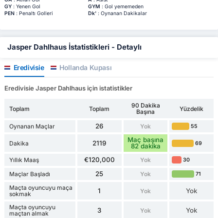
GY
: Yenen Gol
GYM
: Gol yememeden
PEN
: Penaltı Golleri
Dk'
: Oynanan Dakikalar
Jasper Dahlhaus İstatistikleri - Detaylı
Eredivisie
Hollanda Kupası
Eredivisie Jasper Dahlhaus için istatistikler
90 Dakika
Toplam
Toplam
Yüzdelik
Başına
26
Oynanan Maçlar
Yok
55
Maç başına
2119
Dakika
69
82 dakika
€120,000
Yıllık Maaş
Yok
30
25
Maçlar Başladı
Yok
71
Maçta oyuncuyu maça
1
Yok
Yok
sokmak
Maçta oyuncuyu
3
Yok
Yok
maçtan almak