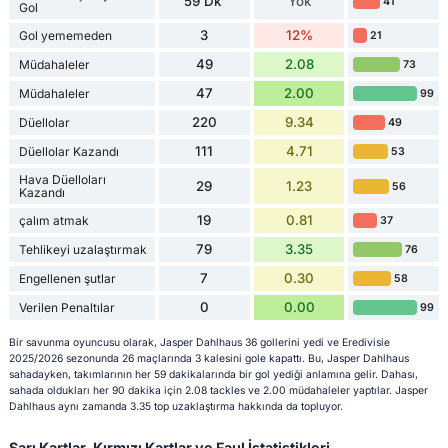
59 Dk'
Yok
41
Gol
3
12%
Gol yememeden
21
49
2.08
Müdahaleler
73
47
2.00
Müdahaleler
99
220
9.34
Düellolar
49
111
4.71
Düellolar Kazandı
53
Hava Düelloları
29
1.23
56
Kazandı
19
0.81
çalım atmak
37
79
3.35
Tehlikeyi uzalaştırmak
76
7
0.30
Engellenen şutlar
58
0
0.00
Verilen Penaltılar
99
Bir savunma oyuncusu olarak, Jasper Dahlhaus 36 gollerini yedi ve Eredivisie
2025/2026 sezonunda 26 maçlarında 3 kalesini gole kapattı. Bu, Jasper Dahlhaus
sahadayken, takımlarının her 59 dakikalarında bir gol yediği anlamına gelir. Dahası,
sahada oldukları her 90 dakika için 2.08 tackles ve 2.00 müdahaleler yaptılar. Jasper
Dahlhaus aynı zamanda 3.35 top uzaklaştırma hakkında da topluyor.
Sarı Kartlar, Kırmızı Kartlar ve Faul İstatistikleri