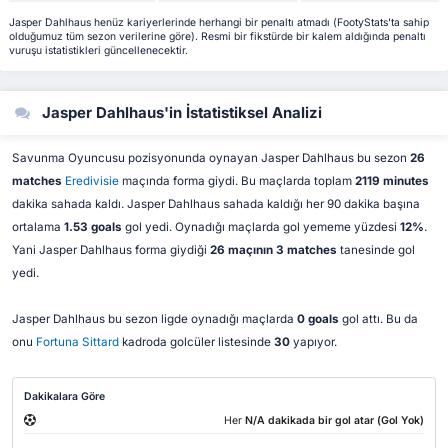
Jasper Dahlhaus henüz kariyerlerinde herhangi bir penaltı atmadı (FootyStats'ta sahip
olduğumuz tüm sezon verilerine göre). Resmi bir fikstürde bir kalem aldığında penaltı
vuruşu istatistikleri güncellenecektir.
Jasper Dahlhaus'in İstatistiksel Analizi
Savunma Oyuncusu pozisyonunda oynayan Jasper Dahlhaus bu sezon
26
matches
Eredivisie
maçında forma giydi. Bu maçlarda toplam
2119 minutes
dakika sahada kaldı. Jasper Dahlhaus sahada kaldığı her 90 dakika başına
ortalama
1.53 goals
gol yedi. Oynadığı maçlarda gol yememe yüzdesi
12%
.
Yani Jasper Dahlhaus forma giydiği
26 maçının 3 matches
tanesinde gol
yedi.
Jasper Dahlhaus bu sezon ligde oynadığı maçlarda
0 goals
gol attı. Bu da
onu
Fortuna Sittard
kadroda golcüler listesinde
30
yapıyor.
Dakikalara Göre
Her
N/A dakikada bir gol atar (Gol Yok)