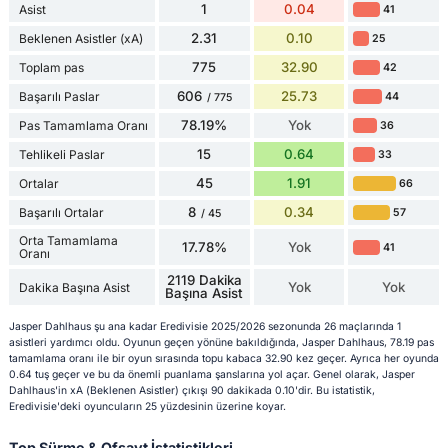
1
0.04
Asist
41
2.31
0.10
Beklenen Asistler (xA)
25
775
32.90
Toplam pas
42
606
25.73
Başarılı Paslar
44
/ 775
78.19%
Yok
Pas Tamamlama Oranı
36
15
0.64
Tehlikeli Paslar
33
45
1.91
Ortalar
66
8
0.34
Başarılı Ortalar
57
/ 45
Orta Tamamlama
17.78%
Yok
41
Oranı
2119 Dakika
Yok
Yok
Dakika Başına Asist
Başına Asist
Jasper Dahlhaus şu ana kadar Eredivisie 2025/2026 sezonunda 26 maçlarında 1
asistleri yardımcı oldu. Oyunun geçen yönüne bakıldığında, Jasper Dahlhaus, 78.19 pas
tamamlama oranı ile bir oyun sırasında topu kabaca 32.90 kez geçer. Ayrıca her oyunda
0.64 tuş geçer ve bu da önemli puanlama şanslarına yol açar. Genel olarak, Jasper
Dahlhaus'in xA (Beklenen Asistler) çıkışı 90 dakikada 0.10'dir. Bu istatistik,
Eredivisie'deki oyuncuların 25 yüzdesinin üzerine koyar.
Top Sürme & Ofsayt İstatistikleri