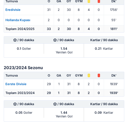
Turnuva
O
GA
GY
GYM
Dk'
Eredivisie
31
2
30
8
4
0
1756'
Hollanda Kupası
2
0
0
0
0
0
55'
Toplam 2024/2025
33
2
30
8
4
0
1811'
/ 90 dakika
/ 90 dakika
Kartlar / 90 dakika
0.1
Goller
1.54
0.21
Kartlar
Yenilen Gol
2023/2024 Sezonu
Turnuva
O
GA
GY
GYM
Dk'
Eerste Divisie
29
1
31
8
2
0
1939'
Toplam 2023/2024
29
1
31
8
2
0
1939'
/ 90 dakika
/ 90 dakika
Kartlar / 90 dakika
0.05
Goller
1.44
0.09
Kartlar
Yenilen Gol