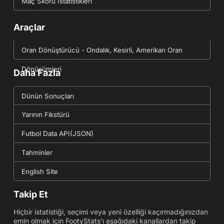
Maç Skoru İstatistikleri
Araçlar
Oran Dönüştürücü - Ondalık, Kesirli, Amerikan Oran
Dönüşümleri
Daha Fazla
Dünün Sonuçları
Yarının Fikstürü
Futbol Data API(JSON)
Tahminler
English Site
Takip Et
Hiçbir istatistiği, seçimi veya yeni özelliği kaçırmadığınızdan
emin olmak için FootyStats'ı aşağıdaki kanallardan takip