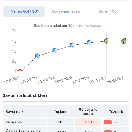
Yenen Gol / 90'
Gol yememeden
Goller / 90'
Savunma İstatistikleri
90 veya %
Savunmak
Toplam
Yüzdelik
başına
36
1.53
Yenen Gol
39
Dakika Başına yenilen