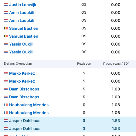
Justin Lonwijk
0.00
OS
Amin Laoukili
0.00
OS
Amin Laoukili
0.00
OS
Samuel Bastien
0.00
OS
Samuel Bastien
0.00
OS
Yassin Oukili
0.00
OS
Yassin Oukili
0.00
OS
Defans Oyuncuları
Pozisyon
Проп. голы / 90'
Marko Kerkez
0.00
S
Marko Kerkez
0.00
S
Daan Bisschops
1.00
S
Daan Bisschops
1.00
S
Houboulang Mendes
1.06
S
Houboulang Mendes
1.06
S
Jasper Dahlhaus
1.53
S
Jasper Dahlhaus
1.53
S