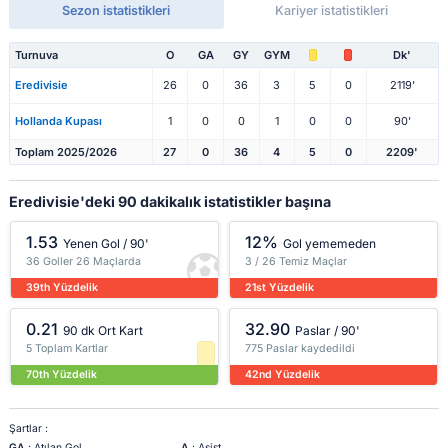
Sezon istatistikleri
Kariyer istatistikleri
Turnuva
O
GA
GY
GYM
Dk'
Eredivisie
26
0
36
3
5
0
2119'
Hollanda Kupası
1
0
0
1
0
0
90'
Toplam 2025/2026
27
0
36
4
5
0
2209'
Eredivisie'deki 90 dakikalık istatistikler başına
1.53
12%
Yenen Gol / 90'
Gol yememeden
36 Goller 26 Maçlarda
3 / 26 Temiz Maçlar
39th Yüzdelik
21st Yüzdelik
0.21
32.90
90 dk Ort Kart
Paslar / 90'
5 Toplam Kartlar
775 Paslar kaydedildi
70th Yüzdelik
42nd Yüzdelik
Şartlar :
GA
: Atılan Gol
A
: Asist