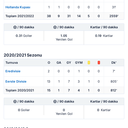
Hollanda Kupası
1
1
0
0
0
0
31'
Toplam 2021/2022
38
9
31
14
5
0
2559'
/ 90 dakika
/ 90 dakika
Kartlar / 90 dakika
0.31
Goller
1.05
0.19
Kartlar
Yenilen Gol
2020/2021 Sezonu
Turnuva
O
GA
GY
GYM
Dk'
Eredivisie
2
0
0
1
0
0
7'
Eerste Divisie
13
1
7
3
1
0
805'
Toplam 2020/2021
15
1
7
4
1
0
812'
/ 90 dakika
/ 90 dakika
Kartlar / 90 dakika
0
Goller
0
0
Kartlar
Yenilen Gol