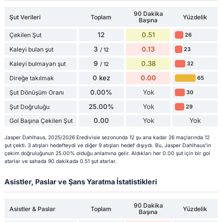
90 Dakika
Şut Verileri
Toplam
Yüzdelik
Başına
12
0.51
Çekilen Şut
26
3
0.13
Kaleyi bulan şut
23
/ 12
9
0.38
Kaleyi bulmayan şut
32
/ 12
0 kez
0.00
Direğe takılmak
65
0.00%
Yok
Şut Dönüşüm Oranı
30
25.00%
Yok
Şut Doğruluğu
29
0.00
Yok
Yok
Gol Başına Çekilen Şut
Jasper Dahlhaus, 2025/2026 Eredivisie sezonunda 12 şu ana kadar 26 maçlarında 12
şut çekti. 3 atışları hedefteydi ve diğer 9 atışları hedef dışıydı. Bu, Jasper Dahlhaus'in
çekim doğruluğunun 25.00% olduğu anlamına gelir. Aldıkları her 0.00 şut için bir gol
atarlar ve sahada 90 dakikada 0.51 şut atarlar.
Asistler, Paslar ve Şans Yaratma İstatistikleri
90 Dakika
Asistler & Paslar
Toplam
Yüzdelik
Başına