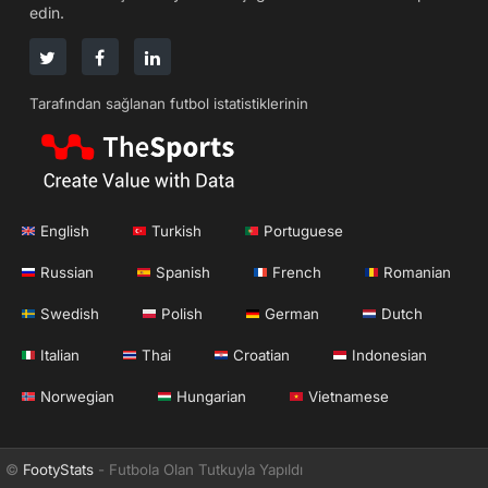
edin.
Tarafından sağlanan futbol istatistiklerinin
English
Turkish
Portuguese
Russian
Spanish
French
Romanian
Swedish
Polish
German
Dutch
Italian
Thai
Croatian
Indonesian
Norwegian
Hungarian
Vietnamese
©
FootyStats
- Futbola Olan Tutkuyla Yapıldı