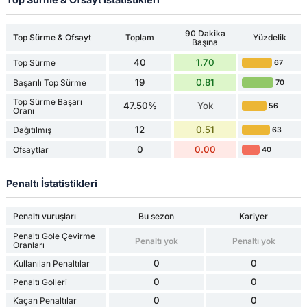
90 Dakika
Top Sürme & Ofsayt
Toplam
Yüzdelik
Başına
40
1.70
Top Sürme
67
19
0.81
Başarılı Top Sürme
70
Top Sürme Başarı
47.50%
Yok
56
Oranı
12
0.51
Dağıtılmış
63
0
0.00
Ofsaytlar
40
Penaltı İstatistikleri
Penaltı vuruşları
Bu sezon
Kariyer
Penaltı Gole Çevirme
Penaltı yok
Penaltı yok
Oranları
0
0
Kullanılan Penaltılar
0
0
Penaltı Golleri
0
0
Kaçan Penaltılar