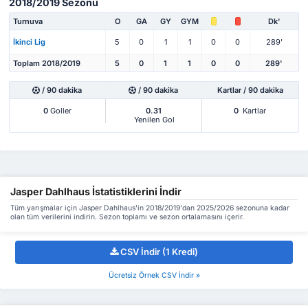
2018/2019 Sezonu
Turnuva
O
GA
GY
GYM
Dk'
İkinci Lig
5
0
1
1
0
0
289'
Toplam 2018/2019
5
0
1
1
0
0
289'
/ 90 dakika
/ 90 dakika
Kartlar / 90 dakika
0
Goller
0.31
0
Kartlar
Yenilen Gol
Jasper Dahlhaus İstatistiklerini İndir
Tüm yarışmalar için Jasper Dahlhaus'in 2018/2019'dan 2025/2026 sezonuna kadar
olan tüm verilerini indirin. Sezon toplamı ve sezon ortalamasını içerir.
CSV İndir (1 Kredi)
Ücretsiz Örnek CSV İndir »