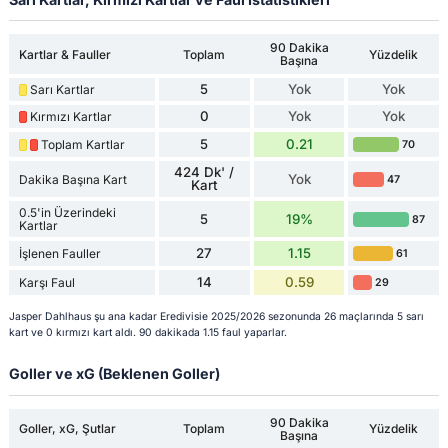
90 Dakika
Kartlar & Fauller
Toplam
Yüzdelik
Başına
5
Yok
Yok
Sarı Kartlar
0
Yok
Yok
Kırmızı Kartlar
5
0.21
Toplam Kartlar
70
424 Dk' /
Yok
Dakika Başına Kart
47
Kart
0.5'in Üzerindeki
5
19%
87
Kartlar
27
1.15
İşlenen Fauller
61
14
0.59
Karşı Faul
29
Jasper Dahlhaus şu ana kadar Eredivisie 2025/2026 sezonunda 26 maçlarında 5 sarı
kart ve 0 kırmızı kart aldı. 90 dakikada 1.15 faul yaparlar.
Goller ve xG (Beklenen Goller)
90 Dakika
Goller, xG, Şutlar
Toplam
Yüzdelik
Başına