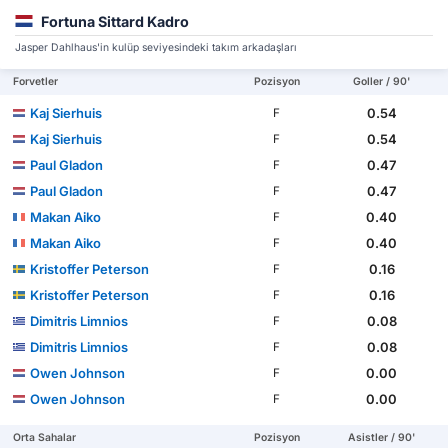
Fortuna Sittard Kadro
Jasper Dahlhaus'in kulüp seviyesindeki takım arkadaşları
Forvetler
Pozisyon
Goller / 90'
Kaj Sierhuis
0.54
F
Kaj Sierhuis
0.54
F
Paul Gladon
0.47
F
Paul Gladon
0.47
F
Makan Aiko
0.40
F
Makan Aiko
0.40
F
Kristoffer Peterson
0.16
F
Kristoffer Peterson
0.16
F
Dimitris Limnios
0.08
F
Dimitris Limnios
0.08
F
Owen Johnson
0.00
F
Owen Johnson
0.00
F
Orta Sahalar
Pozisyon
Asistler / 90'