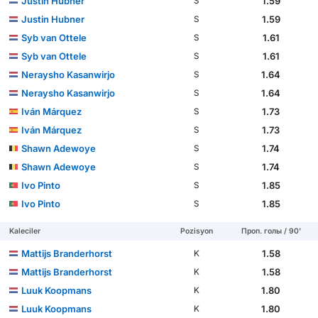
Justin Hubner
1.59
S
Justin Hubner
1.59
S
Syb van Ottele
1.61
S
Syb van Ottele
1.61
S
Neraysho Kasanwirjo
1.64
S
Neraysho Kasanwirjo
1.64
S
Iván Márquez
1.73
S
Iván Márquez
1.73
S
Shawn Adewoye
1.74
S
Shawn Adewoye
1.74
S
Ivo Pinto
1.85
S
Ivo Pinto
1.85
S
Kaleciler
Pozisyon
Проп. голы / 90'
Mattijs Branderhorst
1.58
K
Mattijs Branderhorst
1.58
K
Luuk Koopmans
1.80
K
Luuk Koopmans
1.80
K