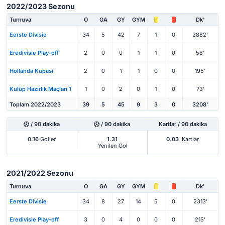
2022/2023 Sezonu
Turnuva
O
GA
GY
GYM
Dk'
Eerste Divisie
34
5
42
7
1
0
2882'
Eredivisie Play-off
2
0
0
1
1
0
58'
Hollanda Kupası
2
0
1
1
0
0
195'
Kulüp Hazırlık Maçları 1
1
0
2
0
1
0
73'
Toplam 2022/2023
39
5
45
9
3
0
3208'
/ 90 dakika
/ 90 dakika
Kartlar / 90 dakika
0.16
Goller
1.31
0.03
Kartlar
Yenilen Gol
2021/2022 Sezonu
Turnuva
O
GA
GY
GYM
Dk'
Eerste Divisie
34
8
27
14
5
0
2313'
Eredivisie Play-off
3
0
4
0
0
0
215'