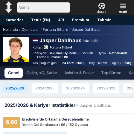
LİGLER
MENÜ
Kornerler
Tenis (EN)
API
Premium
Tahmin
Hollanda
/
Oyuncular
/
Fortuna Sittard
/
Jasper Dahlhaus
Jasper Dahlhaus
İstatistik
Kulüp :
Fortuna Sittard
Pozisyon :
Savunma Oyuncusu - Sol Bek
Uyruk :
Netherlands
B
Forma Numarası :
#8
Yaş (Doğum günü) :
24 (27/11 2001)
Boy :
176cm
Ağırlık :
73kg
Genel
Goller, xG, Şutlar
Asistler & Paslar
Top Sürme
Kar
2025/2026
2024/2025
2023/2024
2022/2023
202
2025/2026 & Kariyer İstatistikleri
- Jasper Dahlhaus
Eredivisie'de Ortalama Derecelendirme
6.60
Yenen Gol Sıralaması : 96 / 152 Oyuncu