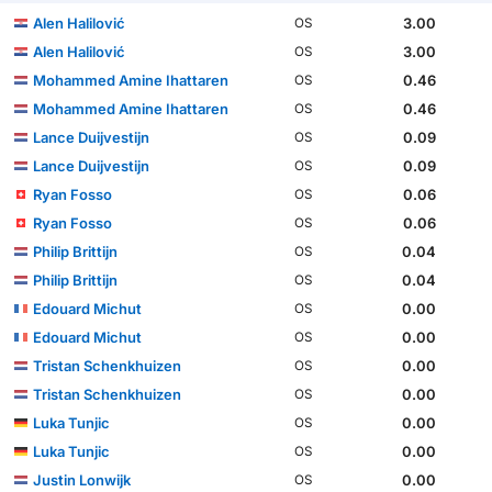
Alen Halilović
3.00
OS
Alen Halilović
3.00
OS
Mohammed Amine Ihattaren
0.46
OS
Mohammed Amine Ihattaren
0.46
OS
Lance Duijvestijn
0.09
OS
Lance Duijvestijn
0.09
OS
Ryan Fosso
0.06
OS
Ryan Fosso
0.06
OS
Philip Brittijn
0.04
OS
Philip Brittijn
0.04
OS
Edouard Michut
0.00
OS
Edouard Michut
0.00
OS
Tristan Schenkhuizen
0.00
OS
Tristan Schenkhuizen
0.00
OS
Luka Tunjic
0.00
OS
Luka Tunjic
0.00
OS
Justin Lonwijk
0.00
OS