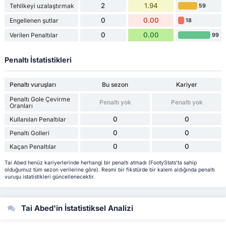
2
1.94
Tehlikeyi uzalaştırmak
59
0
0.00
Engellenen şutlar
18
0
0.00
Verilen Penaltılar
99
Penaltı İstatistikleri
Penaltı vuruşları
Bu sezon
Kariyer
Penaltı Gole Çevirme
Penaltı yok
Penaltı yok
Oranları
0
0
Kullanılan Penaltılar
0
0
Penaltı Golleri
0
0
Kaçan Penaltılar
Tai Abed henüz kariyerlerinde herhangi bir penaltı atmadı (FootyStats'ta sahip
olduğumuz tüm sezon verilerine göre). Resmi bir fikstürde bir kalem aldığında penaltı
vuruşu istatistikleri güncellenecektir.
Tai Abed'in İstatistiksel Analizi