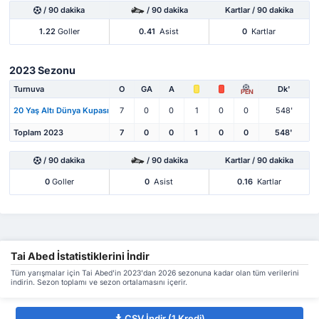
/ 90 dakika
/ 90 dakika
Kartlar / 90 dakika
1.22
Goller
0.41
Asist
0
Kartlar
2023 Sezonu
Turnuva
O
GA
A
Dk'
PEN
20 Yaş Altı Dünya Kupası
7
0
0
1
0
0
548'
Toplam 2023
7
0
0
1
0
0
548'
/ 90 dakika
/ 90 dakika
Kartlar / 90 dakika
0
Goller
0
Asist
0.16
Kartlar
Tai Abed İstatistiklerini İndir
Tüm yarışmalar için Tai Abed'in 2023'dan 2026 sezonuna kadar olan tüm verilerini
indirin. Sezon toplamı ve sezon ortalamasını içerir.
CSV İndir (1 Kredi)