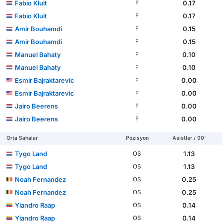
Fabio Kluit
0.17
F
Fabio Kluit
0.17
F
Amir Bouhamdi
0.15
F
Amir Bouhamdi
0.15
F
Manuel Bahaty
0.10
F
Manuel Bahaty
0.10
F
Esmir Bajraktarevic
0.00
F
Esmir Bajraktarevic
0.00
F
Jairo Beerens
0.00
F
Jairo Beerens
0.00
F
Orta Sahalar
Pozisyon
Asistler / 90'
Tygo Land
1.13
OS
Tygo Land
1.13
OS
Noah Fernandez
0.25
OS
Noah Fernandez
0.25
OS
Yiandro Raap
0.14
OS
Yiandro Raap
0.14
OS