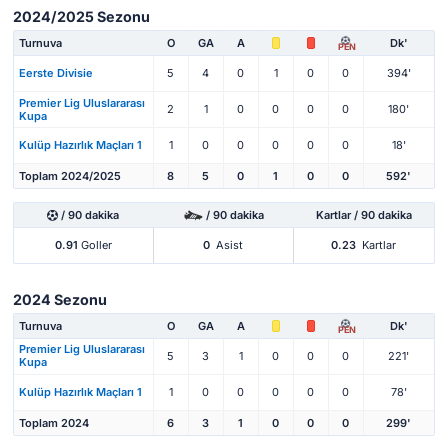
2024/2025 Sezonu
Turnuva
O
GA
A
Dk'
PEN
Eerste Divisie
5
4
0
1
0
0
394'
Premier Lig Uluslararası
2
1
0
0
0
0
180'
Kupa
Kulüp Hazırlık Maçları 1
1
0
0
0
0
0
18'
Toplam 2024/2025
8
5
0
1
0
0
592'
/ 90 dakika
/ 90 dakika
Kartlar / 90 dakika
0.91
Goller
0
Asist
0.23
Kartlar
2024 Sezonu
Turnuva
O
GA
A
Dk'
PEN
Premier Lig Uluslararası
5
3
1
0
0
0
221'
Kupa
Kulüp Hazırlık Maçları 1
1
0
0
0
0
0
78'
Toplam 2024
6
3
1
0
0
0
299'