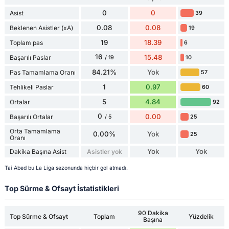
0
0
Asist
39
0.08
0.08
Beklenen Asistler (xA)
19
19
18.39
Toplam pas
6
16
15.48
Başarılı Paslar
10
/ 19
84.21%
Yok
Pas Tamamlama Oranı
57
1
0.97
Tehlikeli Paslar
60
5
4.84
Ortalar
92
0
0.00
Başarılı Ortalar
25
/ 5
Orta Tamamlama
0.00%
Yok
25
Oranı
Yok
Yok
Dakika Başına Asist
Asistler yok
Tai Abed bu La Liga sezonunda hiçbir gol atmadı.
Top Sürme & Ofsayt İstatistikleri
90 Dakika
Top Sürme & Ofsayt
Toplam
Yüzdelik
Başına