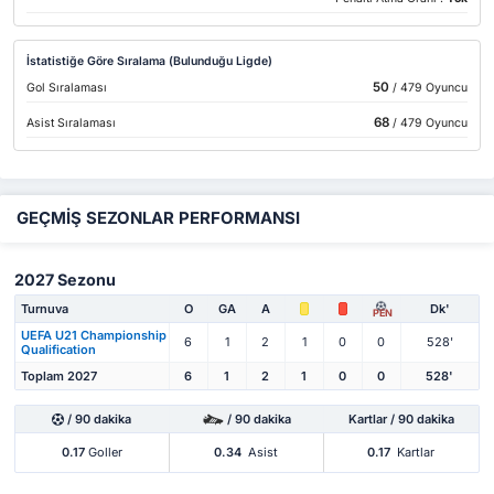
İstatistiğe Göre Sıralama (Bulunduğu Ligde)
50
Gol Sıralaması
/ 479 Oyuncu
68
Asist Sıralaması
/ 479 Oyuncu
GEÇMİŞ SEZONLAR PERFORMANSI
2027 Sezonu
Turnuva
O
GA
A
Dk'
PEN
UEFA U21 Championship
6
1
2
1
0
0
528'
Qualification
Toplam 2027
6
1
2
1
0
0
528'
/ 90 dakika
/ 90 dakika
Kartlar / 90 dakika
0.17
Goller
0.34
Asist
0.17
Kartlar