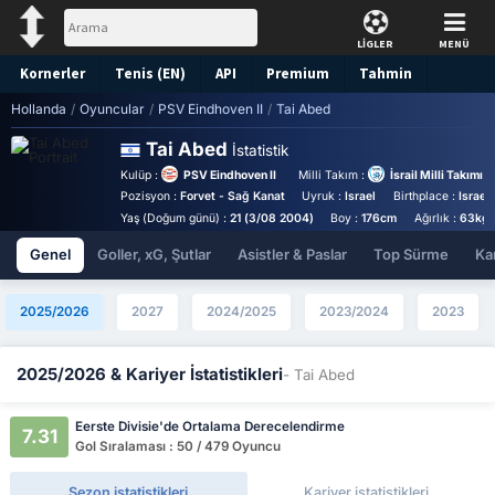
LİGLER
MENÜ
Kornerler
Tenis (EN)
API
Premium
Tahmin
Hollanda
/
Oyuncular
/
PSV Eindhoven II
/
Tai Abed
Tai Abed
İstatistik
Kulüp :
PSV Eindhoven II
Milli Takım :
İsrail Milli Takımı
Pozisyon :
Forvet - Sağ Kanat
Uyruk :
Israel
Birthplace :
Israel 
Yaş (Doğum günü) :
21 (3/08 2004)
Boy :
176cm
Ağırlık :
63kg
Genel
Goller, xG, Şutlar
Asistler & Paslar
Top Sürme
Kar
2025/2026
2027
2024/2025
2023/2024
2023
2025/2026 & Kariyer İstatistikleri
- Tai Abed
Eerste Divisie'de Ortalama Derecelendirme
7.31
Gol Sıralaması : 50 / 479 Oyuncu
Sezon istatistikleri
Kariyer istatistikleri