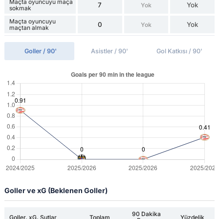
Maçta oyuncuyu maça
7
Yok
Yok
sokmak
Maçta oyuncuyu
0
Yok
Yok
maçtan almak
Goller / 90'
Asistler / 90'
Gol Katkısı / 90'
Goller ve xG (Beklenen Goller)
90 Dakika
Goller, xG, Şutlar
Toplam
Yüzdelik