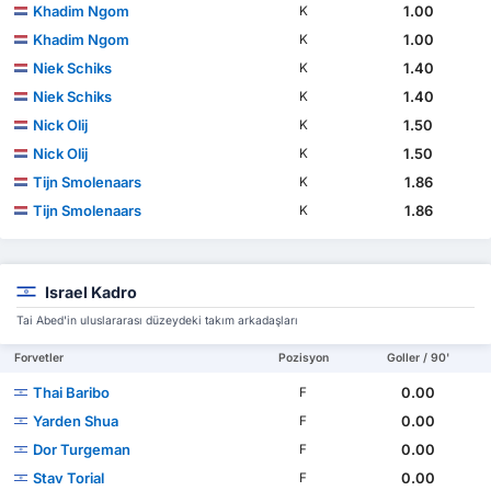
Khadim Ngom
1.00
K
Khadim Ngom
1.00
K
Niek Schiks
1.40
K
Niek Schiks
1.40
K
Nick Olij
1.50
K
Nick Olij
1.50
K
Tijn Smolenaars
1.86
K
Tijn Smolenaars
1.86
K
Israel Kadro
Tai Abed'in uluslararası düzeydeki takım arkadaşları
Forvetler
Pozisyon
Goller / 90'
Thai Baribo
0.00
F
Yarden Shua
0.00
F
Dor Turgeman
0.00
F
Stav Torial
0.00
F