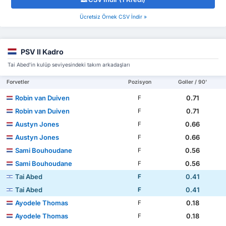
Ücretsiz Örnek CSV İndir »
PSV II Kadro
Tai Abed'in kulüp seviyesindeki takım arkadaşları
Forvetler
Pozisyon
Goller / 90'
Robin van Duiven
0.71
F
Robin van Duiven
0.71
F
Austyn Jones
0.66
F
Austyn Jones
0.66
F
Sami Bouhoudane
0.56
F
Sami Bouhoudane
0.56
F
Tai Abed
0.41
F
Tai Abed
0.41
F
Ayodele Thomas
0.18
F
Ayodele Thomas
0.18
F