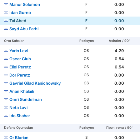
Manor Solomon
0.00
F
Idan Gurno
0.00
F
Tai Abed
0.00
F
Sayd Abu Farhi
0.00
F
Orta Sahalar
Pozisyon
Asistler / 90'
Yarin Levi
4.29
OS
Oscar Gluh
0.54
OS
Eliel Peretz
0.54
OS
Dor Peretz
0.00
OS
Gavriel Gilad Kanichowsky
0.00
OS
Anan Khalaili
0.00
OS
Omri Gandelman
0.00
OS
Neta Lavi
0.00
OS
Ido Shahar
0.00
OS
Defans Oyuncuları
Pozisyon
Проп. голы / 90'
Or Blorian
0.00
S