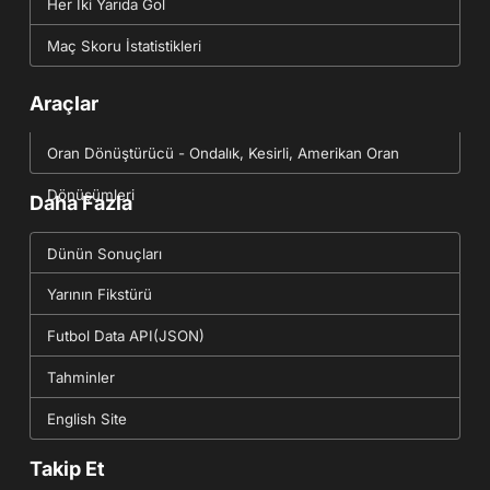
Her İki Yarıda Gol
Maç Skoru İstatistikleri
Araçlar
Oran Dönüştürücü - Ondalık, Kesirli, Amerikan Oran
Dönüşümleri
Daha Fazla
Dünün Sonuçları
Yarının Fikstürü
Futbol Data API(JSON)
Tahminler
English Site
Takip Et