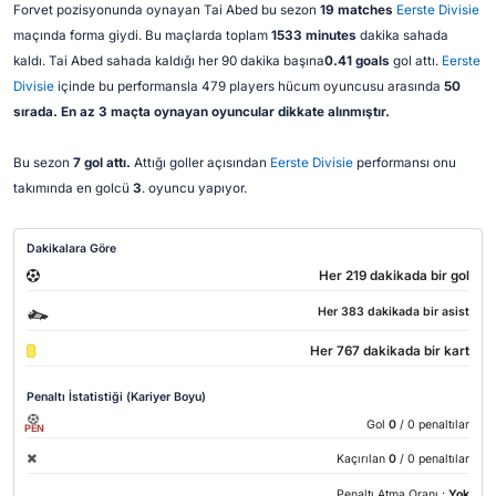
Forvet pozisyonunda oynayan Tai Abed bu sezon
19 matches
Eerste Divisie
maçında forma giydi. Bu maçlarda toplam
1533 minutes
dakika sahada
kaldı. Tai Abed sahada kaldığı her 90 dakika başına
0.41 goals
gol attı.
Eerste
Divisie
içinde bu performansla 479 players hücum oyuncusu arasında
50
sırada. En az 3 maçta oynayan oyuncular dikkate alınmıştır.
Bu sezon
7 gol attı.
Attığı goller açısından
Eerste Divisie
performansı onu
takımında en golcü
3
. oyuncu yapıyor.
Dakikalara Göre
Her 219 dakikada bir gol
Her 383 dakikada bir asist
Her 767 dakikada bir kart
Penaltı İstatistiği (Kariyer Boyu)
Gol
0
/ 0 penaltılar
PEN
Kaçırılan
0
/ 0 penaltılar
Penaltı Atma Oranı :
Yok