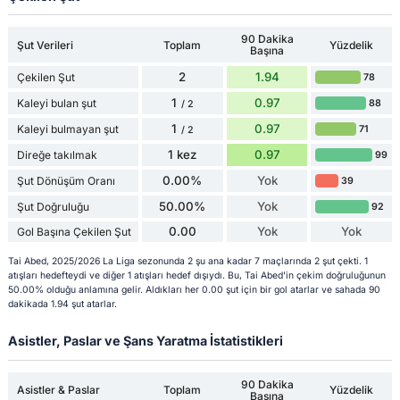
90 Dakika
Şut Verileri
Toplam
Yüzdelik
Başına
2
1.94
Çekilen Şut
78
1
0.97
Kaleyi bulan şut
88
/ 2
1
0.97
Kaleyi bulmayan şut
71
/ 2
1 kez
0.97
Direğe takılmak
99
0.00%
Yok
Şut Dönüşüm Oranı
39
50.00%
Yok
Şut Doğruluğu
92
0.00
Yok
Yok
Gol Başına Çekilen Şut
Tai Abed, 2025/2026 La Liga sezonunda 2 şu ana kadar 7 maçlarında 2 şut çekti. 1
atışları hedefteydi ve diğer 1 atışları hedef dışıydı. Bu, Tai Abed'in çekim doğruluğunun
50.00% olduğu anlamına gelir. Aldıkları her 0.00 şut için bir gol atarlar ve sahada 90
dakikada 1.94 şut atarlar.
Asistler, Paslar ve Şans Yaratma İstatistikleri
90 Dakika
Asistler & Paslar
Toplam
Yüzdelik
Başına