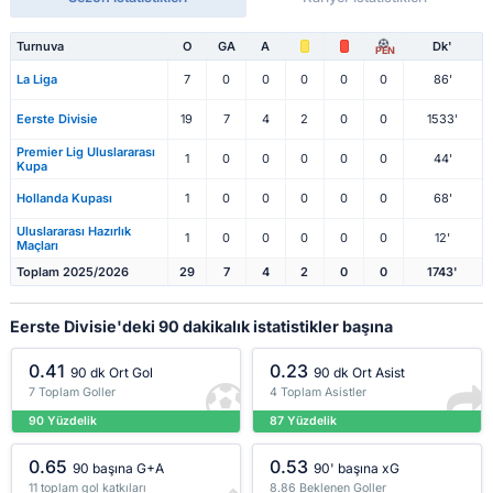
Turnuva
O
GA
A
Dk'
PEN
La Liga
7
0
0
0
0
0
86'
Eerste Divisie
19
7
4
2
0
0
1533'
Premier Lig Uluslararası
1
0
0
0
0
0
44'
Kupa
Hollanda Kupası
1
0
0
0
0
0
68'
Uluslararası Hazırlık
1
0
0
0
0
0
12'
Maçları
Toplam 2025/2026
29
7
4
2
0
0
1743'
Eerste Divisie'deki 90 dakikalık istatistikler başına
0.41
0.23
90 dk Ort Gol
90 dk Ort Asist
7 Toplam Goller
4 Toplam Asistler
90 Yüzdelik
87 Yüzdelik
0.65
0.53
90 başına G+A
90' başına xG
11 toplam gol katkıları
8.86 Beklenen Goller