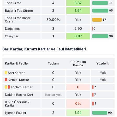
4
3.87
Top Sürme
93
2
1.94
Başarılı Top Sürme
95
Top Sürme Başarı
50.00%
Yok
57
Oranı
3
2.90
Dağıtılmış
0
1
0.97
Ofsaytlar
96
Sarı Kartlar, Kırmızı Kartlar ve Faul İstatistikleri
90 Dakika
Kartlar & Fauller
Toplam
Yüzdelik
Başına
0
Yok
Yok
Sarı Kartlar
0
Yok
Yok
Kırmızı Kartlar
0
0
Toplam Kartlar
7
Yok
Dakika Başına Kart
Kartlar yok
7
0.5'in Üzerindeki
0
0%
8
Kartlar
2
1.94
İşlenen Fauller
90