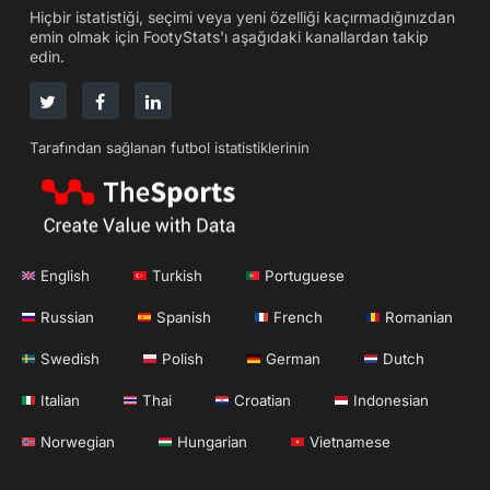
Hiçbir istatistiği, seçimi veya yeni özelliği kaçırmadığınızdan
emin olmak için FootyStats'ı aşağıdaki kanallardan takip
edin.
Tarafından sağlanan futbol istatistiklerinin
English
Turkish
Portuguese
Russian
Spanish
French
Romanian
Swedish
Polish
German
Dutch
Italian
Thai
Croatian
Indonesian
Norwegian
Hungarian
Vietnamese