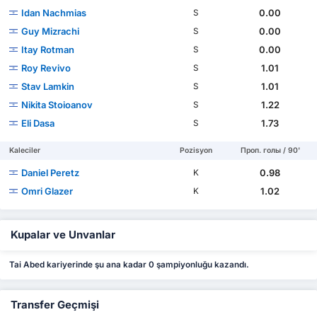
Idan Nachmias
0.00
S
Guy Mizrachi
0.00
S
Itay Rotman
0.00
S
Roy Revivo
1.01
S
Stav Lamkin
1.01
S
Nikita Stoioanov
1.22
S
Eli Dasa
1.73
S
Kaleciler
Pozisyon
Проп. голы / 90'
Daniel Peretz
0.98
K
Omri Glazer
1.02
K
Kupalar ve Unvanlar
Tai Abed kariyerinde şu ana kadar 0 şampiyonluğu kazandı.
Transfer Geçmişi