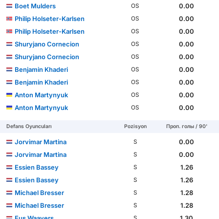
Boet Mulders
0.00
OS
Philip Holseter-Karlsen
0.00
OS
Philip Holseter-Karlsen
0.00
OS
Shuryjano Cornecion
0.00
OS
Shuryjano Cornecion
0.00
OS
Benjamin Khaderi
0.00
OS
Benjamin Khaderi
0.00
OS
Anton Martynyuk
0.00
OS
Anton Martynyuk
0.00
OS
Defans Oyuncuları
Pozisyon
Проп. голы / 90'
Jorvimar Martina
0.00
S
Jorvimar Martina
0.00
S
Essien Bassey
1.26
S
Essien Bassey
1.26
S
Michael Bresser
1.28
S
Michael Bresser
1.28
S
Eus Waayers
1.30
S