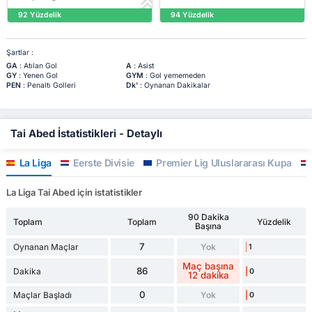
92 Yüzdelik
94 Yüzdelik
Şartlar :
GA
: Atılan Gol
A
: Asist
GY
: Yenen Gol
GYM
: Gol yememeden
PEN
: Penaltı Golleri
Dk'
: Oynanan Dakikalar
Tai Abed İstatistikleri - Detaylı
La Liga
Eerste Divisie
Premier Lig Uluslararası Kupa
La Liga Tai Abed için istatistikler
90 Dakika
Toplam
Toplam
Yüzdelik
Başına
7
Oynanan Maçlar
Yok
1
Maç başına
86
Dakika
0
12 dakika
0
Maçlar Başladı
Yok
0