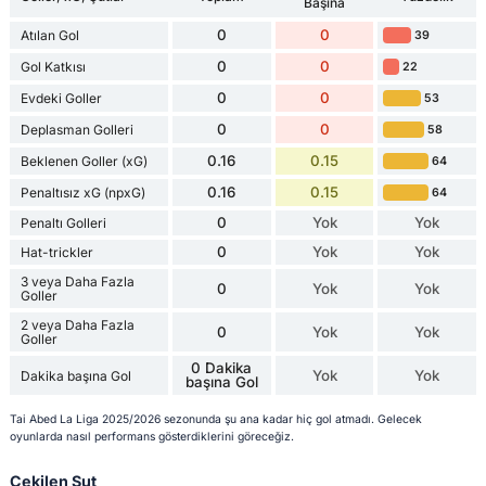
Başına
0
0
Atılan Gol
39
0
0
Gol Katkısı
22
0
0
Evdeki Goller
53
0
0
Deplasman Golleri
58
0.16
0.15
Beklenen Goller (xG)
64
0.16
0.15
Penaltısız xG (npxG)
64
0
Yok
Yok
Penaltı Golleri
0
Yok
Yok
Hat-trickler
3 veya Daha Fazla
0
Yok
Yok
Goller
2 veya Daha Fazla
0
Yok
Yok
Goller
0 Dakika
Yok
Yok
Dakika başına Gol
başına Gol
Tai Abed La Liga 2025/2026 sezonunda şu ana kadar hiç gol atmadı. Gelecek
oyunlarda nasıl performans gösterdiklerini göreceğiz.
Çekilen Şut