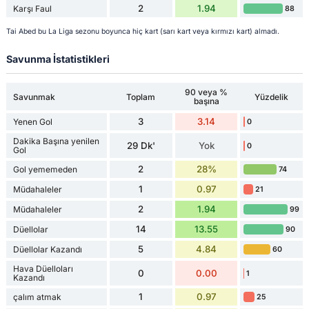
2
1.94
Karşı Faul
88
Tai Abed bu La Liga sezonu boyunca hiç kart (sarı kart veya kırmızı kart) almadı.
Savunma İstatistikleri
90 veya %
Savunmak
Toplam
Yüzdelik
başına
3
3.14
Yenen Gol
0
Dakika Başına yenilen
29 Dk'
Yok
0
Gol
2
28%
Gol yememeden
74
1
0.97
Müdahaleler
21
2
1.94
Müdahaleler
99
14
13.55
Düellolar
90
5
4.84
Düellolar Kazandı
60
Hava Düelloları
0
0.00
1
Kazandı
1
0.97
çalım atmak
25