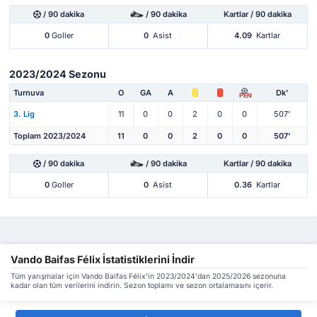
/ 90 dakika
/ 90 dakika
Kartlar / 90 dakika
0
Goller
0
Asist
4.09
Kartlar
2023/2024 Sezonu
Turnuva
O
GA
A
Dk'
PEN
3. Lig
11
0
0
2
0
0
507'
Toplam 2023/2024
11
0
0
2
0
0
507'
/ 90 dakika
/ 90 dakika
Kartlar / 90 dakika
0
Goller
0
Asist
0.36
Kartlar
Vando Baifas Félix İstatistiklerini İndir
Tüm yarışmalar için Vando Baifas Félix'in 2023/2024'dan 2025/2026 sezonuna
kadar olan tüm verilerini indirin. Sezon toplamı ve sezon ortalamasını içerir.