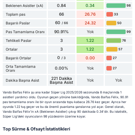
0.84
0.34
Beklenen Asistler (xA)
98
66
26.76
Toplam pas
33
60
24.32
Başarılı Paslar
50
/ 66
90.91%
Yok
Pas Tamamlama Oranı
99
3
1.22
Tehlikeli Paslar
76
3
1.22
Ortalar
57
0
0.00
Başarılı Ortalar
27
/ 3
Orta Tamamlama
0.00%
Yok
27
Oranı
221 Dakika
Yok
Yok
Dakika Başına Asist
Başına Asist
Vando Baifas Félix şu ana kadar Süper Lig 2025/2026 sezonunda 8 maçlarında 1
asistleri yardımcı oldu. Oyunun geçen yönüne bakıldığında, Vando Baifas Félix, 90.91
pas tamamlama oranı ile bir oyun sırasında topu kabaca 26.76 kez geçer. Ayrıca her
oyunda 1.22 tuş geçer ve bu da önemli puanlama şanslarına yol açar. Genel olarak,
Vando Baifas Félix'in xA (Beklenen Asistler) çıkışı 90 dakikada 0.34'dir. Bu istatistik,
Süper Lig'deki oyuncuların 98 yüzdesinin üzerine koyar.
Top Sürme & Ofsayt İstatistikleri