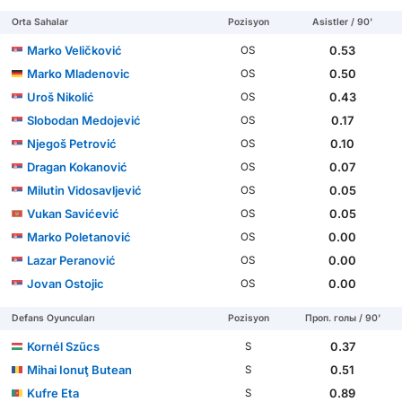
Orta Sahalar
Pozisyon
Asistler / 90'
Marko Veličković
0.53
OS
Marko Mladenovic
0.50
OS
Uroš Nikolić
0.43
OS
Slobodan Medojević
0.17
OS
Njegoš Petrović
0.10
OS
Dragan Kokanović
0.07
OS
Milutin Vidosavljević
0.05
OS
Vukan Savićević
0.05
OS
Marko Poletanović
0.00
OS
Lazar Peranović
0.00
OS
Jovan Ostojic
0.00
OS
Defans Oyuncuları
Pozisyon
Проп. голы / 90'
Kornél Szűcs
0.37
S
Mihai Ionuţ Butean
0.51
S
Kufre Eta
0.89
S