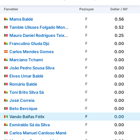
Forvetler
Pozisyon
Goller / 90'
Mama Baldé
0.56
F
Tamble Ulisses Folgado Monteiro
0.52
F
Mauro Daniel Rodrigues Teixeira
0.25
F
Franculino Gluda Djú
0.00
F
Carlos Mendes Gomes
0.00
F
Marciano Tchami
0.00
F
João Pedro Sousa Silva
0.00
F
Elves Umar Baldé
0.00
F
Romário Baldé
0.00
F
Toni Brito Silva Sá
0.00
F
José Correia
0.00
F
Beto Bercique
0.00
F
Vando Baifas Félix
0.00
F
Esmiraldo Sá da Silva
0.00
F
Carlos Manuel Cardoso Mané
0.00
F