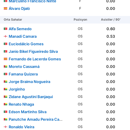
Marculino Francisco Ninte
0.00
F
Álvaro Djaló
0.00
F
Orta Sahalar
Pozisyon
Asistler / 90'
Alfa Semedo
0.60
OS
Manadi Camara
0.53
OS
Euciodálcio Gomes
0.00
OS
Janio Bikel Figueiredo Silva
0.00
OS
Fernando de Lacerda Gomes
0.00
OS
Moreto Cassamá
0.00
OS
Famana Quizera
0.00
OS
Jorge Braima Nogueira
0.00
OS
Jorginho
0.00
OS
Zidane Agustini Banjaqui
0.00
OS
Renato Nhaga
0.00
OS
Edson Martinho Silva
0.00
OS
Panutche Amadu Pereira Camará
0.00
OS
Ronaldo Vieira
0.00
OS