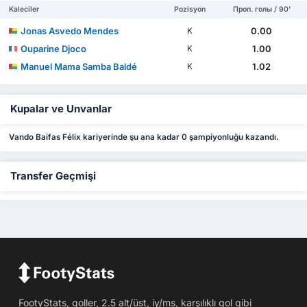
Kaleciler
Pozisyon
Проп. голы / 90'
Jonas Asvedo Mendes
0.00
K
Ouparine Djoco
1.00
K
Manuel Mama Samba Baldé
1.02
K
Kupalar ve Unvanlar
Vando Baifas Félix kariyerinde şu ana kadar 0 şampiyonluğu kazandı.
Transfer Geçmişi
FootyStats, goller, 2.5 alt/üst, iy/ms, karşılıklı gol gibi