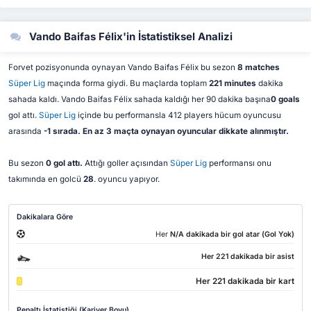
Vando Baifas Félix'in İstatistiksel Analizi
Forvet pozisyonunda oynayan Vando Baifas Félix bu sezon
8 matches
Süper Lig
maçında forma giydi. Bu maçlarda toplam
221 minutes
dakika
sahada kaldı. Vando Baifas Félix sahada kaldığı her 90 dakika başına
0 goals
gol attı.
Süper Lig
içinde bu performansla 412 players hücum oyuncusu
arasında
-1 sırada. En az 3 maçta oynayan oyuncular dikkate alınmıştır.
Bu sezon
0 gol attı.
Attığı goller açısından
Süper Lig
performansı onu
takımında en golcü
28
. oyuncu yapıyor.
Dakikalara Göre
Her
N/A dakikada bir gol atar (Gol Yok)
Her 221 dakikada bir asist
Her 221 dakikada bir kart
Penaltı İstatistiği (Kariyer Boyu)