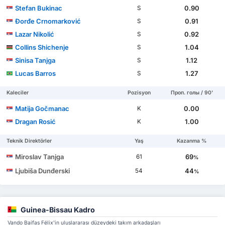
Stefan Bukinac
0.90
S
Đorđe Crnomarković
0.91
S
Lazar Nikolić
0.92
S
Collins Shichenje
1.04
S
Sinisa Tanjga
1.12
S
Lucas Barros
1.27
S
Kaleciler
Pozisyon
Проп. голы / 90'
Matija Gočmanac
0.00
K
Dragan Rosić
1.00
K
Teknik Direktörler
Yaş
Kazanma %
Miroslav Tanjga
69
61
%
Ljubiša Dunđerski
44
54
%
Guinea-Bissau Kadro
Vando Baifas Félix'in uluslararası düzeydeki takım arkadaşları