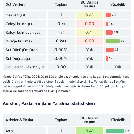
90 Dakika
Şut Verileri
Toplam
Yüzdelik
Başına
1
0.41
Çekilen Şut
26
0
0.00
Kaleyi bulan şut
14
/ 1
1
0.41
Kaleyi bulmayan şut
36
/ 1
0 kez
0.00
Direğe takılmak
72
0.00%
Yok
Şut Dönüşüm Oranı
41
0.00%
Yok
Şut Doğruluğu
14
0.00
Yok
Yok
Gol Başına Çekilen Şut
Vando Baifas Félix, 2025/2026 Süper Lig sezonunda 1 şu ana kadar 8 maçlarında 1 şut
çekti. 0 atışları hedefteydi ve diğer 1 atışları hedef dışıydı. Bu, Vando Baifas Félix'in
çekim doğruluğunun 0.00% olduğu anlamına gelir. Aldıkları her 0.00 şut için bir gol
atarlar ve sahada 90 dakikada 0.41 şut atarlar.
Asistler, Paslar ve Şans Yaratma İstatistikleri
90 Dakika
Asistler & Paslar
Toplam
Yüzdelik
Başına
1
0.41
Asist
97