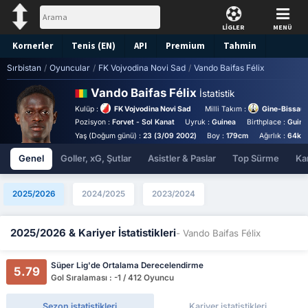
LİGLER
MENÜ
Kornerler
Tenis (EN)
API
Premium
Tahmin
Sırbistan
/
Oyuncular
/
FK Vojvodina Novi Sad
/
Vando Baifas Félix
Vando Baifas Félix
İstatistik
Kulüp :
FK Vojvodina Novi Sad
Milli Takım :
Gine-Bissau M
Pozisyon :
Forvet - Sol Kanat
Uyruk :
Guinea
Birthplace :
Guine
Yaş (Doğum günü) :
23 (3/09 2002)
Boy :
179cm
Ağırlık :
64kg
Genel
Goller, xG, Şutlar
Asistler & Paslar
Top Sürme
Kar
2025/2026
2024/2025
2023/2024
2025/2026 & Kariyer İstatistikleri
- Vando Baifas Félix
Süper Lig'de Ortalama Derecelendirme
5.79
Gol Sıralaması : -1 / 412 Oyuncu
Sezon istatistikleri
Kariyer istatistikleri