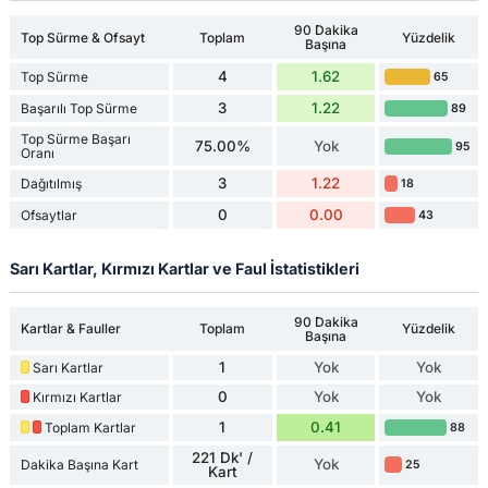
90 Dakika
Top Sürme & Ofsayt
Toplam
Yüzdelik
Başına
4
1.62
Top Sürme
65
3
1.22
Başarılı Top Sürme
89
Top Sürme Başarı
75.00%
Yok
95
Oranı
3
1.22
Dağıtılmış
18
0
0.00
Ofsaytlar
43
Sarı Kartlar, Kırmızı Kartlar ve Faul İstatistikleri
90 Dakika
Kartlar & Fauller
Toplam
Yüzdelik
Başına
1
Yok
Yok
Sarı Kartlar
0
Yok
Yok
Kırmızı Kartlar
1
0.41
Toplam Kartlar
88
221 Dk' /
Yok
Dakika Başına Kart
25
Kart