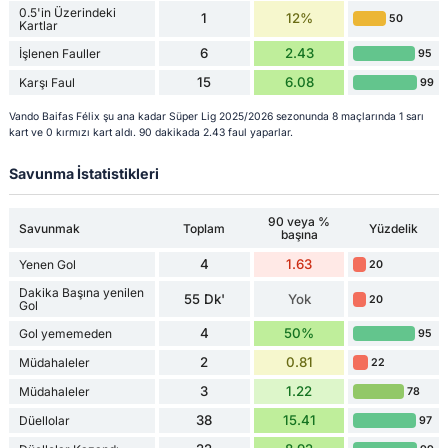
0.5'in Üzerindeki
1
12%
50
Kartlar
6
2.43
İşlenen Fauller
95
15
6.08
Karşı Faul
99
Vando Baifas Félix şu ana kadar Süper Lig 2025/2026 sezonunda 8 maçlarında 1 sarı
kart ve 0 kırmızı kart aldı. 90 dakikada 2.43 faul yaparlar.
Savunma İstatistikleri
90 veya %
Savunmak
Toplam
Yüzdelik
başına
4
1.63
Yenen Gol
20
Dakika Başına yenilen
55 Dk'
Yok
20
Gol
4
50%
Gol yememeden
95
2
0.81
Müdahaleler
22
3
1.22
Müdahaleler
78
38
15.41
Düellolar
97