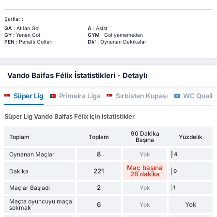
Şartlar :
GA
: Atılan Gol
A
: Asist
GY
: Yenen Gol
GYM
: Gol yememeden
PEN
: Penaltı Golleri
Dk'
: Oynanan Dakikalar
Vando Baifas Félix İstatistikleri - Detaylı
Süper Lig
Primeira Liga
Sırbistan Kupası
WC Qualifi
Süper Lig Vando Baifas Félix için istatistikler
90 Dakika
Toplam
Toplam
Yüzdelik
Başına
8
Oynanan Maçlar
Yok
4
Maç başına
221
Dakika
0
28 dakika
2
Maçlar Başladı
Yok
1
Maçta oyuncuyu maça
6
Yok
Yok
sokmak