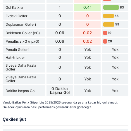
1
0.41
Gol Katkısı
83
0
0
Evdeki Goller
55
0
0
Deplasman Golleri
59
0.06
0.02
Beklenen Goller (xG)
19
0.06
0.02
Penaltısız xG (npxG)
20
0
Yok
Yok
Penaltı Golleri
0
Yok
Yok
Hat-trickler
3 veya Daha Fazla
0
Yok
Yok
Goller
2 veya Daha Fazla
0
Yok
Yok
Goller
0 Dakika
Yok
Yok
Dakika başına Gol
başına Gol
Vando Baifas Félix Süper Lig 2025/2026 sezonunda şu ana kadar hiç gol atmadı.
Gelecek oyunlarda nasıl performans gösterdiklerini göreceğiz.
Çekilen Şut