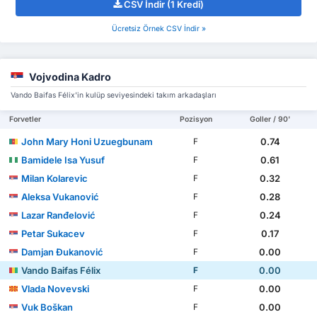
CSV İndir (1 Kredi)
Ücretsiz Örnek CSV İndir »
Vojvodina Kadro
Vando Baifas Félix'in kulüp seviyesindeki takım arkadaşları
Forvetler
Pozisyon
Goller / 90'
John Mary Honi Uzuegbunam
0.74
F
Bamidele Isa Yusuf
0.61
F
Milan Kolarevic
0.32
F
Aleksa Vukanović
0.28
F
Lazar Ranđelović
0.24
F
Petar Sukacev
0.17
F
Damjan Đukanović
0.00
F
Vando Baifas Félix
0.00
F
Vlada Novevski
0.00
F
Vuk Boškan
0.00
F