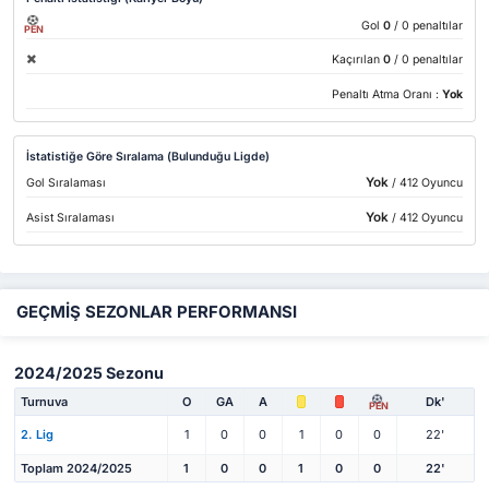
Gol
0
/ 0 penaltılar
PEN
Kaçırılan
0
/ 0 penaltılar
Penaltı Atma Oranı :
Yok
İstatistiğe Göre Sıralama (Bulunduğu Ligde)
Yok
Gol Sıralaması
/ 412 Oyuncu
Yok
Asist Sıralaması
/ 412 Oyuncu
GEÇMİŞ SEZONLAR PERFORMANSI
2024/2025 Sezonu
Turnuva
O
GA
A
Dk'
PEN
2. Lig
1
0
0
1
0
0
22'
Toplam 2024/2025
1
0
0
1
0
0
22'