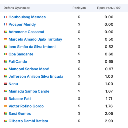
Defans Oyuncuları
Pozisyon
Проп. голы / 90'
Houboulang Mendes
0.00
S
Prosper Mendy
0.00
S
Adramane Cassamá
0.00
S
Marcelo Amado Djaló Taritolay
0.50
S
Iano Simão da Silva Imbeni
0.52
S
Opa Sangante
0.60
S
Fali Candé
0.65
S
Manconi Soriano Mané
0.97
S
Jefferson Anilson Silva Encada
1.00
S
Nanu
1.00
S
Mamadu Samba Candé
1.67
S
Babacar Fati
1.71
S
Víctor Rofino Gordo
1.76
S
Saná Gomes
2.05
S
Gilberto Dambi Batista
2.90
S