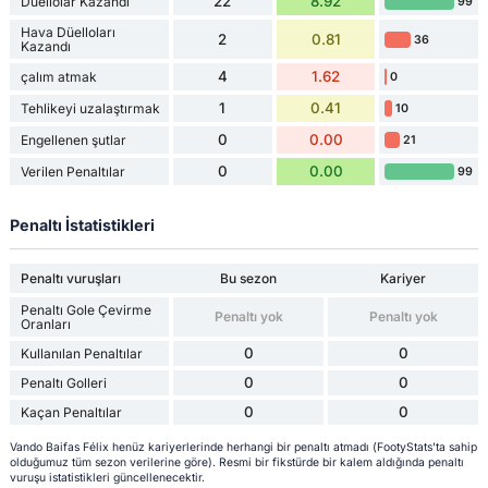
22
8.92
Düellolar Kazandı
99
Hava Düelloları
2
0.81
36
Kazandı
4
1.62
çalım atmak
0
1
0.41
Tehlikeyi uzalaştırmak
10
0
0.00
Engellenen şutlar
21
0
0.00
Verilen Penaltılar
99
Penaltı İstatistikleri
Penaltı vuruşları
Bu sezon
Kariyer
Penaltı Gole Çevirme
Penaltı yok
Penaltı yok
Oranları
0
0
Kullanılan Penaltılar
0
0
Penaltı Golleri
0
0
Kaçan Penaltılar
Vando Baifas Félix henüz kariyerlerinde herhangi bir penaltı atmadı (FootyStats'ta sahip
olduğumuz tüm sezon verilerine göre). Resmi bir fikstürde bir kalem aldığında penaltı
vuruşu istatistikleri güncellenecektir.