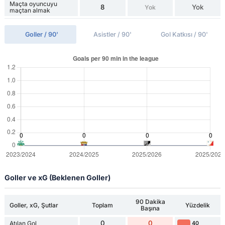
Maçta oyuncuyu
8
Yok
Yok
maçtan almak
Goller / 90'
Asistler / 90'
Gol Katkısı / 90'
Goller ve xG (Beklenen Goller)
90 Dakika
Goller, xG, Şutlar
Toplam
Yüzdelik
Başına
0
0
Atılan Gol
40