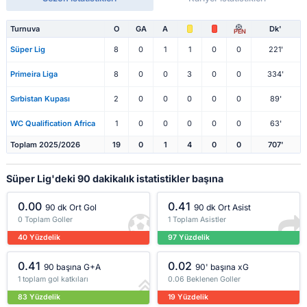
Turnuva
O
GA
A
Dk'
PEN
Süper Lig
8
0
1
1
0
0
221'
Primeira Liga
8
0
0
3
0
0
334'
Sırbistan Kupası
2
0
0
0
0
0
89'
WC Qualification Africa
1
0
0
0
0
0
63'
Toplam 2025/2026
19
0
1
4
0
0
707'
Süper Lig'deki 90 dakikalık istatistikler başına
0.00
0.41
90 dk Ort Gol
90 dk Ort Asist
0 Toplam Goller
1 Toplam Asistler
40 Yüzdelik
97 Yüzdelik
0.41
0.02
90 başına G+A
90' başına xG
1 toplam gol katkıları
0.06 Beklenen Goller
83 Yüzdelik
19 Yüzdelik