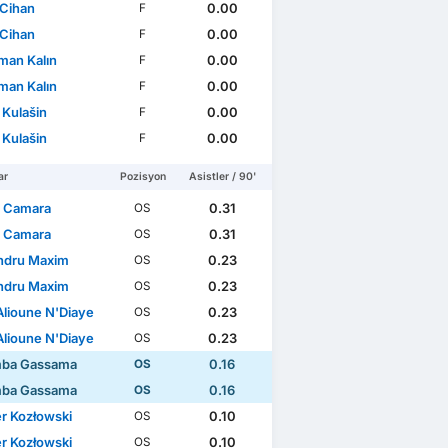
 Cihan
0.00
F
 Cihan
0.00
F
man Kalın
0.00
F
man Kalın
0.00
F
 Kulašin
0.00
F
 Kulašin
0.00
F
ar
Pozisyon
Asistler / 90'
a Camara
0.31
OS
a Camara
0.31
OS
ndru Maxim
0.23
OS
ndru Maxim
0.23
OS
Alioune N'Diaye
0.23
OS
Alioune N'Diaye
0.23
OS
mba Gassama
0.16
OS
mba Gassama
0.16
OS
r Kozłowski
0.10
OS
r Kozłowski
0.10
OS