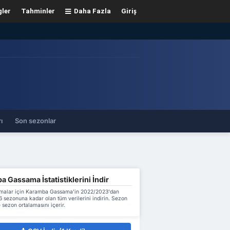
gler
Tahminler
Daha Fazla
Giriş
ı
Son sezonlar
 Gassama İstatistiklerini İndir
malar için Karamba Gassama'in 2022/2023'dan
 sezonuna kadar olan tüm verilerini indirin. Sezon
 sezon ortalamasını içerir.