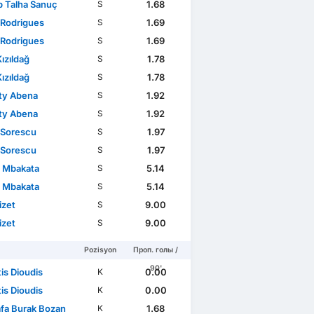
p Talha Sanuç
1.68
S
 Rodrigues
1.69
S
 Rodrigues
1.69
S
ızıldağ
1.78
S
ızıldağ
1.78
S
ty Abena
1.92
S
ty Abena
1.92
S
 Sorescu
1.97
S
 Sorescu
1.97
S
 Mbakata
5.14
S
 Mbakata
5.14
S
izet
9.00
S
izet
9.00
S
Pozisyon
Проп. голы /
90'
is Dioudis
0.00
K
is Dioudis
0.00
K
fa Burak Bozan
1.68
K