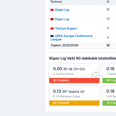
Turnuva
O
15
Süper Lig
13
Süper Lig
3
Türkiye Kupası
UEFA Europa Conference
5
League
Toplam 2025/2026
36
Süper Lig'deki 90 dakikalık istatistikl
0.00
0.16
90 dk Ort Gol
0 Toplam Goller
1 Topla
45 Yüzdelik
80 Yüz
0.13
0.18
90' başına xG
0.78 Beklenen Goller
1.08 Be
60 Yüzdelik
76 Yüz