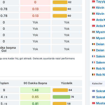
Tayyi
0
0
62
Kévin
0.78
0.13
60
Kévin
0.78
0.13
60
Arda K
0
Yok
Yok
Arda K
0
Yok
Yok
Myen
0
Yok
Yok
Myen
0
Yok
Yok
Deian
ika başına
Yok
Yok
Deian
Gol
Salem
 ana kadar hiç gol atmadı. Gelecek oyunlarda nasıl performans
Salem
Rob N
Rob N
Toplam
90 Dakika Başına
Yüzdelik
Kaleciler
9
1.46
64
Sokrat
4
0.65
Sokrat
74
/ 9
Musta
5
0.81
58
/ 9