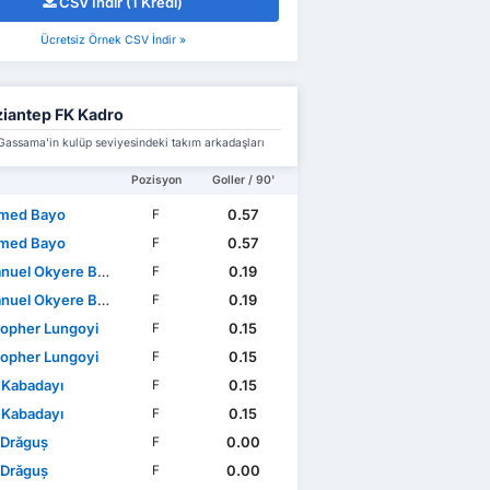
CSV İndir (1 Kredi)
Ücretsiz Örnek CSV İndir »
iantep FK Kadro
assama'in kulüp seviyesindeki takım arkadaşları
Pozisyon
Goller / 90'
med Bayo
0.57
F
med Bayo
0.57
F
el Okyere Boateng
0.19
F
el Okyere Boateng
0.19
F
topher Lungoyi
0.15
F
topher Lungoyi
0.15
F
 Kabadayı
0.15
F
 Kabadayı
0.15
F
 Drăguș
0.00
F
 Drăguș
0.00
F