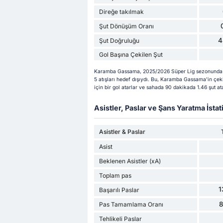
Direğe takılmak
Şut Dönüşüm Oranı
4
Şut Doğruluğu
Gol Başına Çekilen Şut
Karamba Gassama, 2025/2026 Süper Lig sezonunda 9 şu
5 atışları hedef dışıydı. Bu, Karamba Gassama'in çe
için bir gol atarlar ve sahada 90 dakikada 1.46 şut ata
Asistler, Paslar ve Şans Yaratma İstati
Asistler & Paslar
Asist
Beklenen Asistler (xA)
Toplam pas
1
Başarılı Paslar
Pas Tamamlama Oranı
Tehlikeli Paslar