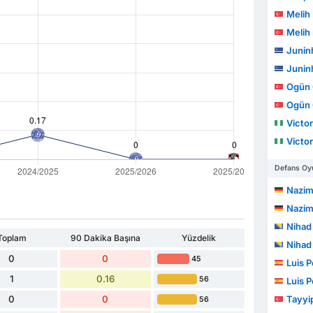
Melih
Melih
Junin
Junin
Ogün 
Ogün 
Victor 
Victor 
Defans Oyu
Nazim
Nazim
Nihad
Toplam
90 Dakika Başına
Yüzdelik
Nihad
0
0
45
Luis 
1
0.16
56
Luis 
0
0
Tayyi
56