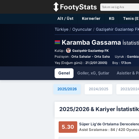
Alt / Üst
Kornerler
KG
Tenis (
Türkiye
/
Oyuncular
/
Gazişehir Gaziantep F
Karamba Gassama
İstatist
Kulüp :
Gazişehir Gaziantep FK
Pozisyon :
Orta Sahalar - Orta Saha
Uyruk :
Gambia
Yaş (Doğum günü) :
21 (2/01 2005)
Boy :
173cm
Genel
Goller, xG, Şutlar
Asistler & P
2025/2026
2024/2025
2023/202
2025/2026 & Kariyer İstatistik
Süper Lig'de Ortalama Derecelen
5.30
Asist Sıralaması : 84 / 420 Oyunc