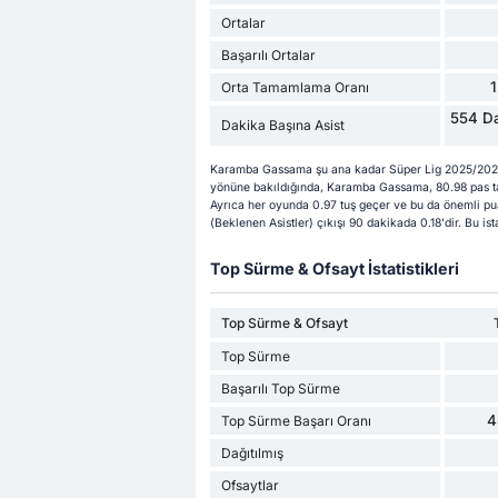
Ortalar
Başarılı Ortalar
Orta Tamamlama Oranı
554 Da
Dakika Başına Asist
Karamba Gassama şu ana kadar Süper Lig 2025/2026 
yönüne bakıldığında, Karamba Gassama, 80.98 pas ta
Ayrıca her oyunda 0.97 tuş geçer ve bu da önemli p
(Beklenen Asistler) çıkışı 90 dakikada 0.18'dir. Bu is
Top Sürme & Ofsayt İstatistikleri
Top Sürme & Ofsayt
Top Sürme
Başarılı Top Sürme
4
Top Sürme Başarı Oranı
Dağıtılmış
Ofsaytlar