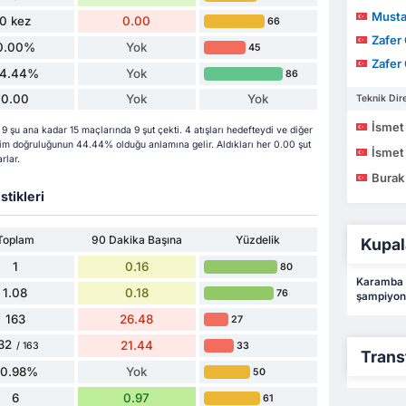
Musta
0 kez
0.00
66
Zafer
0.00%
Yok
45
Zafer
4.44%
Yok
86
0.00
Yok
Yok
Teknik Dire
İsmet
 ana kadar 15 maçlarında 9 şut çekti. 4 atışları hedefteydi ve diğer
kim doğruluğunun 44.44% olduğu anlamına gelir. Aldıkları her 0.00 şut
İsmet
rlar.
Burak
stikleri
Toplam
90 Dakika Başına
Yüzdelik
Kupal
1
0.16
80
Karamba 
1.08
0.18
76
şampiyon
163
26.48
27
32
21.44
33
/ 163
Trans
80.98%
Yok
50
6
0.97
61