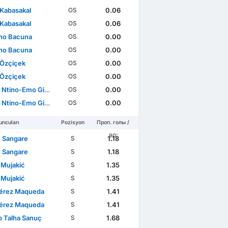
 Kabasakal
0.06
OS
 Kabasakal
0.06
OS
ho Bacuna
0.00
OS
ho Bacuna
0.00
OS
Özçiçek
0.00
OS
Özçiçek
0.00
OS
Ntino-Emo Gidado
0.00
OS
Ntino-Emo Gidado
0.00
OS
ncuları
Pozisyon
Проп. голы /
90'
 Sangare
1.18
S
 Sangare
1.18
S
 Mujakić
1.35
S
 Mujakić
1.35
S
Pérez Maqueda
1.41
S
Pérez Maqueda
1.41
S
p Talha Sanuç
1.68
S