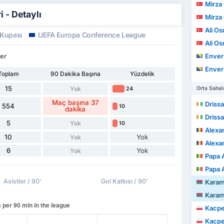
Mirza
 - Detaylı
Mirza
Ali Os
 Kupası
UEFA Europa Conference League
Ali Os
ler
Enver
Enver
Toplam
90 Dakika Başına
Yüzdelik
15
Yok
Orta Sahal
24
Maç başına 37
Driss
554
10
dakika
Driss
5
Yok
10
Alexa
10
Yok
Yok
Alexa
6
Yok
Yok
Papa 
Papa 
Asistler / 90'
Gol Katkısı / 90'
Kara
Kara
Kacpe
Kacpe