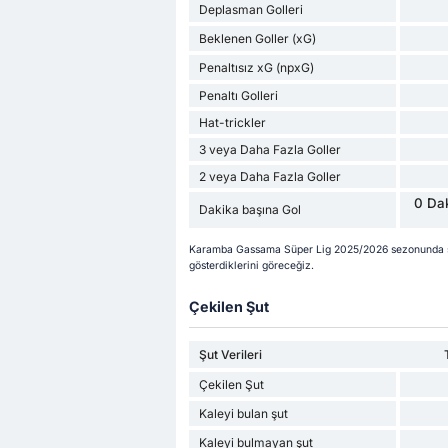
Deplasman Golleri
Beklenen Goller (xG)
Penaltısız xG (npxG)
Penaltı Golleri
Hat-trickler
3 veya Daha Fazla Goller
2 veya Daha Fazla Goller
0 Dak
Dakika başına Gol
Karamba Gassama Süper Lig 2025/2026 sezonunda şu
gösterdiklerini göreceğiz.
Çekilen Şut
Şut Verileri
Çekilen Şut
Kaleyi bulan şut
Kaleyi bulmayan şut