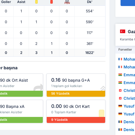
Goller
Asist
Dk'
PEN
0
1
0
0
0
554'
0
1
1
0
0
590'
Gaz
0
0
0
0
0
117'
Karamba G
0
0
2
1
0
361'
Forvetler
0
2
3
1
0
1622'
Moha
Moha
er başına
Emmanu
0.16
90 dk Ort Asist
90 başına G+A
Emmanu
m Asistler
1 toplam gol katkıları
Chris
delik
56 Yüzdelik
Chris
0.00
Yusuf
90 Başına xA
90 dk Ort Kart
klenen Asistler
0 Toplam Kartlar
Yusuf
delik
9 Yüzdelik
Denis
Denis