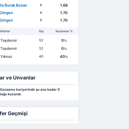
fa Burak Bozan
1.68
K
 Görgen
1.70
K
 Görgen
1.70
K
ktörler
Yaş
Kazanma %
 Taşdemir
0
52
%
 Taşdemir
0
52
%
 Yılmaz
40
40
%
ar ve Unvanlar
Gassama kariyerinde şu ana kadar 0
luğu kazandı.
fer Geçmişi