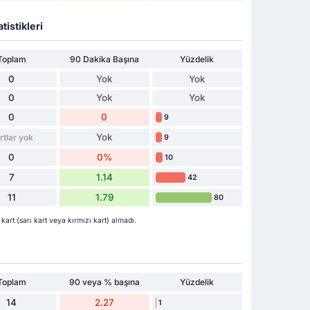
tistikleri
Toplam
90 Dakika Başına
Yüzdelik
0
Yok
Yok
0
Yok
Yok
0
0
9
Yok
rtlar yok
9
0
0%
10
7
1.14
42
11
1.79
80
t (sarı kart veya kırmızı kart) almadı.
Toplam
90 veya % başına
Yüzdelik
14
2.27
1