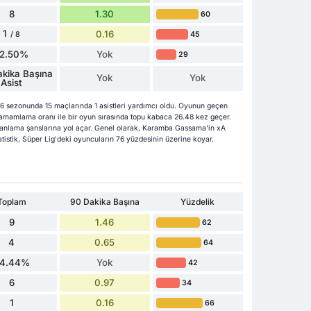
8
1.30
60
1
0.16
45
/ 8
12.50%
Yok
29
kika Başına
Yok
Yok
Asist
sezonunda 15 maçlarında 1 asistleri yardımcı oldu. Oyunun geçen
mamlama oranı ile bir oyun sırasında topu kabaca 26.48 kez geçer.
uanlama şanslarına yol açar. Genel olarak, Karamba Gassama'in xA
tatistik, Süper Lig'deki oyuncuların 76 yüzdesinin üzerine koyar.
Toplam
90 Dakika Başına
Yüzdelik
9
1.46
62
4
0.65
64
4.44%
Yok
42
6
0.97
34
1
0.16
66