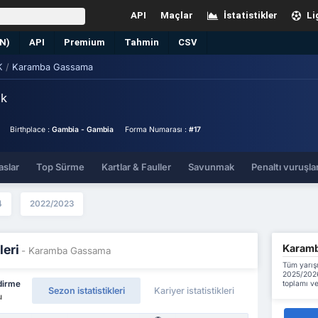
API
Maçlar
İstatistikler
Li
EN)
API
Premium
Tahmin
CSV
K
/
Karamba Gassama
ik
Birthplace :
Gambia - Gambia
Forma Numarası :
#17
aslar
Top Sürme
Kartlar & Fauller
Savunmak
Penaltı vuruşlar
4
2022/2023
Karamba
leri
- Karamba Gassama
Tüm yarış
2025/2026
toplamı ve
dirme
Sezon istatistikleri
Kariyer istatistikleri
u