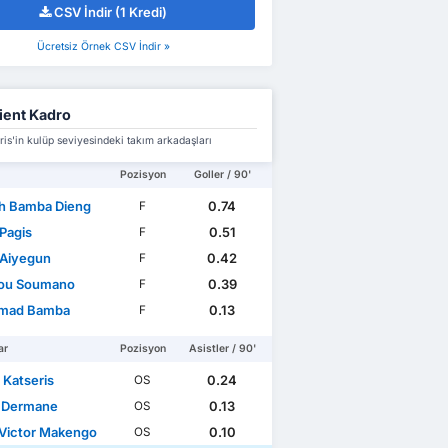
CSV İndir (1 Kredi)
Ücretsiz Örnek CSV İndir »
ient Kadro
is'in kulüp seviyesindeki takım arkadaşları
Pozisyon
Goller / 90'
h Bamba Dieng
0.74
F
 Pagis
0.51
F
 Aiyegun
0.42
F
ou Soumano
0.39
F
mad Bamba
0.13
F
ar
Pozisyon
Asistler / 90'
 Katseris
0.24
OS
 Dermane
0.13
OS
Victor Makengo
0.10
OS