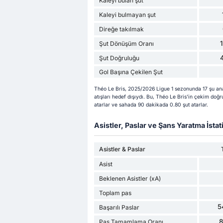
Kaleyi bulan şut
Kaleyi bulmayan şut
Direğe takılmak
Şut Dönüşüm Oranı
Şut Doğruluğu
Gol Başına Çekilen Şut
Théo Le Bris, 2025/2026 Ligue 1 sezonunda 17 şu ana 
atışları hedef dışıydı. Bu, Théo Le Bris'in çekim doğr
atarlar ve sahada 90 dakikada 0.80 şut atarlar.
Asistler, Paslar ve Şans Yaratma İstati
Asistler & Paslar
Asist
Beklenen Asistler (xA)
Toplam pas
5
Başarılı Paslar
Pas Tamamlama Oranı