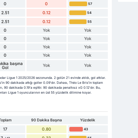
0
0
57
2.51
0.12
54
2.51
0.12
55
0
Yok
Yok
0
Yok
Yok
0
Yok
Yok
0
Yok
Yok
kika başına
Yok
Yok
Gol
dar Ligue 1 2025/2026 sezonunda. 2 golün 2'i evinde atıldı, gol attılar.
in 90 dakikada attığı goller 0.09'dır. Dahası, Théo Le Bris'in toplam
rı, 90 dakikada 0.19'a eşittir. 90 dakikada penaltısız xG 0.12'dır. Bu,
nları Ligue 1 oyuncularının en üst 55 yüzdelik dilimine koyar.
Toplam
90 Dakika Başına
Yüzdelik
17
0.80
43
7