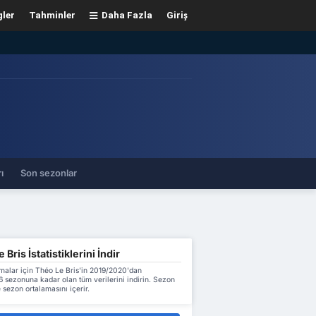
gler
Tahminler
Daha Fazla
Giriş
ı
Son sezonlar
 Bris İstatistiklerini İndir
malar için Théo Le Bris'in 2019/2020'dan
 sezonuna kadar olan tüm verilerini indirin. Sezon
 sezon ortalamasını içerir.