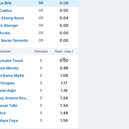
Le Bris
0.09
OS
Cadiou
0.05
OS
r Ebong Avom
0.04
OS
nt Abergel
0.00
OS
Mvuka
0.00
OS
l Xavier Semedo
0.00
OS
ncuları
Pozisyon
Проп. голы /
90'
ymane Touré
0.00
S
ose Mendy
0.66
S
l Bamo Meité
1.09
S
n Yongwa
1.17
S
iel Adjei
1.19
S
y Arsene Kouassi
1.24
S
ssar Talbi
1.34
S
ilva
1.49
S
laye Faye
1.56
S