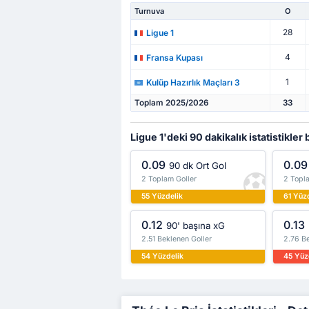
Turnuva
O
28
Ligue 1
4
Fransa Kupası
1
Kulüp Hazırlık Maçları 3
Toplam 2025/2026
33
Ligue 1'deki 90 dakikalık istatistikler
0.09
0.09
90 dk Ort Gol
2 Toplam Goller
2 Topla
55 Yüzdelik
61 Yüz
0.12
0.13
90' başına xG
2.51 Beklenen Goller
2.76 Be
54 Yüzdelik
45 Yüz