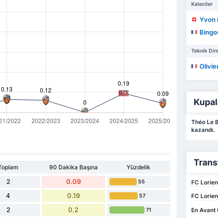
Kaleciler
Yvon
Bingo
Teknik Dire
Olivie
Kupal
Théo Le B
kazandı.
Trans
Toplam
90 Dakika Başına
Yüzdelik
2
0.09
55
FC Lorien
4
0.19
57
FC Lorien
2
0.2
71
En Avant 