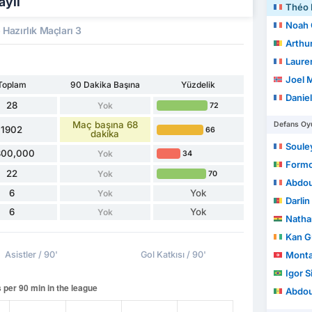
aylı
Théo 
Noah 
Hazırlık Maçları 3
Arthu
Laure
Joel 
Toplam
90 Dakika Başına
Yüzdelik
Danie
28
Yok
72
Maç başına 68
Defans Oyu
1902
66
dakika
Soule
800,000
Yok
34
Form
22
Yok
70
Abdou
6
Yok
Yok
Darli
6
Yok
Yok
Nathan
Kan Gu
Asistler / 90'
Gol Katkısı / 90'
Monta
Igor S
Abdou