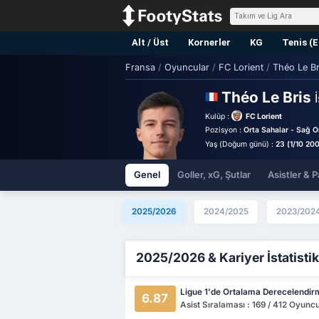
Alt / Üst
Kornerler
KG
Tenis (
Fransa
/
Oyuncular
/
FC Lorient
/
Théo Le Br
Théo Le Bris
Kulüp :
FC Lorient
Pozisyon :
Orta Sahalar - Sağ O
Yaş (Doğum günü) :
23 (1/10 20
Genel
Goller, xG, Şutlar
Asistler & P
2025/2026
2024/2025
2023/202
2025/2026 & Kariyer İstatistik
Ligue 1'de Ortalama Derecelendir
6.87
Asist Sıralaması : 169 / 412 Oyunc