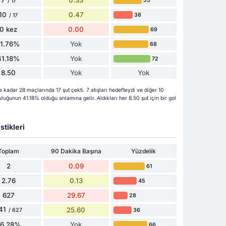
0.33
55
/ 17
10
0.47
38
/ 17
0 kez
0.00
69
11.76%
Yok
68
41.18%
Yok
72
8.50
Yok
Yok
kadar 28 maçlarında 17 şut çekti. 7 atışları hedefteydi ve diğer 10
uluğunun 41.18% olduğu anlamına gelir. Aldıkları her 8.50 şut için bir gol
stikleri
Toplam
90 Dakika Başına
Yüzdelik
2
0.09
61
2.76
0.13
45
627
29.67
28
41
25.60
36
/ 627
86.28%
Yok
66