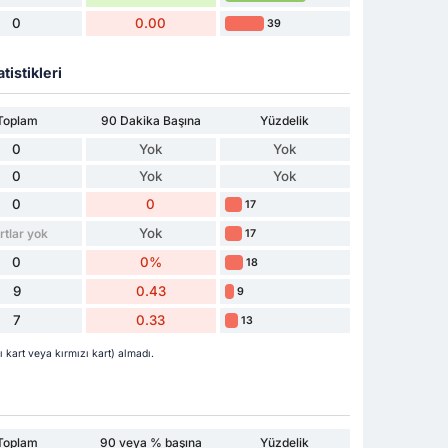
0
0.00
39
tistikleri
Toplam
90 Dakika Başına
Yüzdelik
0
Yok
Yok
0
Yok
Yok
0
0
17
Yok
rtlar yok
17
0
0%
18
9
0.43
9
7
0.33
13
 kart veya kırmızı kart) almadı.
Toplam
90 veya % başına
Yüzdelik