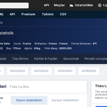
API
Maçlar
İstatistikler
Li
EN)
API
Premium
Tahmin
CSV
is
İstatistik
rta Saha
Uyruk :
France
Birthplace :
France - France
Forma Numarası :
#11
02)
Boy :
170cm
Ağırlık :
65kg
Yıllık Maaş :
€800,000
aslar
Top Sürme
Kartlar & Fauller
Savunmak
Penaltı vuruşlar
4
2022/2023
2021/2022
2020/2021
2019/2020
Théo Le
leri
- Théo Le Bris
Tüm yarış
2025/2026
toplamı ve
me
Sezon istatistikleri
Kariyer istatistikleri
u