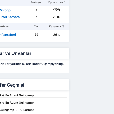
Pozisyon
Проп. голы /
90'
 Mvogo
1.23
K
urou Kamara
2.00
K
ktörler
Yaş
Kazanma %
r Pantaloni
26
59
%
ar ve Unvanlar
ris kariyerinde şu ana kadar 0 şampiyonluğu
fer Geçmişi
t -> En Avant Guingamp
t -> En Avant Guingamp
Guingamp -> FC Lorient