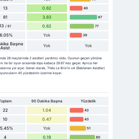
13
0.62
40
81
3.83
87
13
0.62
77
/ 81
16.05%
Yok
39
kika Başına
Yok
Yok
Asist
nda 28 maçlarında 2 asistleri yardımcı oldu. Oyunun geçen yönüne
ı ile bir oyun sırasında topu kabaca 29.67 kez geçer. Ayrıca her
arına yol açar. Genel olarak, Théo Le Bris'in xA (Beklenen Asistler)
ki oyuncuların 45 yüzdesinin üzerine koyar.
Toplam
90 Dakika Başına
Yüzdelik
22
1.04
43
10
0.47
43
5.45%
Yok
51
4
0.19
80