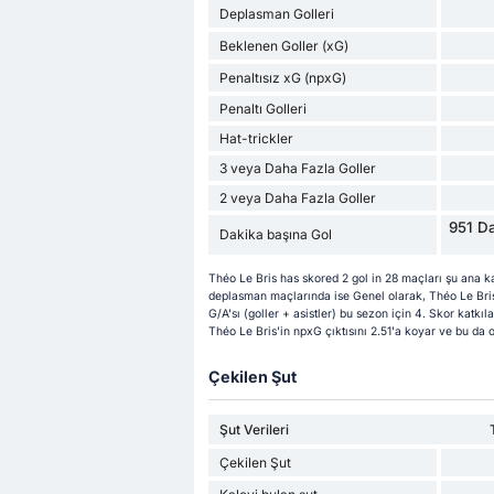
Deplasman Golleri
Beklenen Goller (xG)
Penaltısız xG (npxG)
Penaltı Golleri
Hat-trickler
3 veya Daha Fazla Goller
2 veya Daha Fazla Goller
951 Da
Dakika başına Gol
Théo Le Bris has skored 2 gol in 28 maçları şu ana ka
deplasman maçlarında ise Genel olarak, Théo Le Bris'
G/A'sı (goller + asistler) bu sezon için 4. Skor katkıla
Théo Le Bris'in npxG çıktısını 2.51'a koyar ve bu da o
Çekilen Şut
Şut Verileri
Çekilen Şut