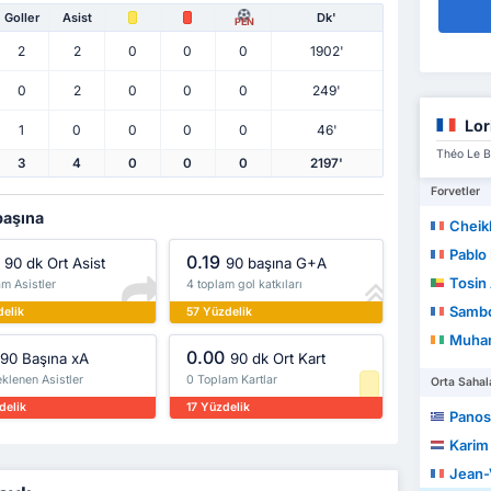
Goller
Asist
Dk'
PEN
2
2
0
0
0
1902'
0
2
0
0
0
249'
Lor
1
0
0
0
0
46'
Théo Le Br
3
4
0
0
0
2197'
Forvetler
 başına
Cheik
Pablo
0.19
90 dk Ort Asist
90 başına G+A
Tosin
m Asistler
4 toplam gol katkıları
Samb
delik
57 Yüzdelik
Muha
0.00
90 Başına xA
90 dk Ort Kart
klenen Asistler
0 Toplam Kartlar
Orta Sahal
delik
17 Yüzdelik
Panos
Karim
Jean-