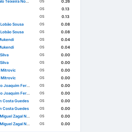
 Teixeira Nogueira
0.26
OS
0.13
OS
0.13
OS
 Lobão Sousa
0.08
OS
 Lobão Sousa
0.08
OS
Mukendi
0.04
OS
Mukendi
0.04
OS
Silva
0.00
OS
Silva
0.00
OS
 Mitrovic
0.00
OS
 Mitrovic
0.00
OS
Joaquim Ferreira Rocha
0.00
OS
Joaquim Ferreira Rocha
0.00
OS
m Costa Guedes
0.00
OS
m Costa Guedes
0.00
OS
iguel Zagal Nunes
0.00
OS
iguel Zagal Nunes
0.00
OS