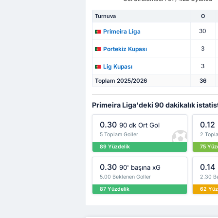
Turnuva
O
30
Primeira Liga
3
Portekiz Kupası
3
Lig Kupası
Toplam 2025/2026
36
Primeira Liga'deki 90 dakikalık istatis
0.30
0.12
90 dk Ort Gol
5 Toplam Goller
2 Topla
89 Yüzdelik
75 Yüz
0.30
0.14
90' başına xG
5.00 Beklenen Goller
2.30 Be
87 Yüzdelik
62 Yüz