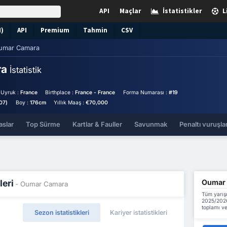
API
Maçlar
İstatistikler
L
N)
API
Premium
Tahmin
CSV
umar Camara
ra
İstatistik
Uyruk :
France
Birthplace :
France - France
Forma Numarası :
#19
07)
Boy :
176cm
Yıllık Maaş :
€70,000
aslar
Top Sürme
Kartlar & Fauller
Savunmak
Penaltı vuruşlar
Oumar C
leri
- Oumar Camara
Tüm yarış
2025/2026
toplamı ve
Sezon istatistikleri
Kariyer istatistikleri