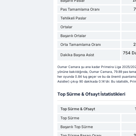
2
Başarılı Paslar
Pas Tamamlama Oranı
Tehlikeli Paslar
Ortalar
Başarılı Ortalar
2
Orta Tamamlama Oranı
754 Da
Dakika Başına Asist
Oumar Camara şu ana kadar Primeira Liga 2025/2026
yönüne bakıldığında, Oumar Camara, 79.89 pas tamaml
her oyunda 0.84 tuş geçer ve bu da önemli puanlama
Asistler) çıkışı 90 dakikada 0.14'dir. Bu istatistik, 
Top Sürme & Ofsayt İstatistikleri
Top Sürme & Ofsayt
Top Sürme
Başarılı Top Sürme
Top Sürme Başarı Oranı