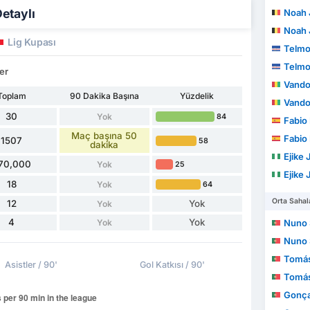
Detaylı
Noah 
Noah 
Lig Kupası
Telmo E
Telmo E
er
Vando 
Toplam
90 Dakika Başına
Yüzdelik
Vando 
30
Yok
84
Fabio
Maç başına 50
Fabio
1507
58
dakika
Ejike 
70,000
Yok
25
Ejike 
18
Yok
64
Orta Sahal
12
Yok
Yok
4
Yok
Yok
Nuno 
Nuno 
Tomás
Asistler / 90'
Gol Katkısı / 90'
Tomás
Gonçalo