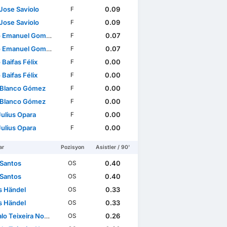
Jose Saviolo
0.09
F
Jose Saviolo
0.09
F
manuel Gomes Arcanjo
0.07
F
manuel Gomes Arcanjo
0.07
F
Baifas Félix
0.00
F
Baifas Félix
0.00
F
 Blanco Gómez
0.00
F
 Blanco Gómez
0.00
F
Julius Opara
0.00
F
Julius Opara
0.00
F
ar
Pozisyon
Asistler / 90'
Santos
0.40
OS
Santos
0.40
OS
 Händel
0.33
OS
 Händel
0.33
OS
 Teixeira Nogueira
0.26
OS