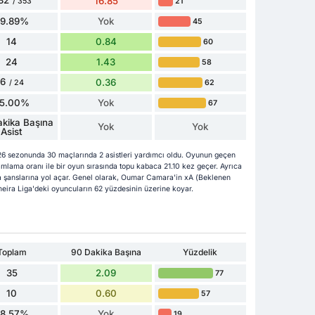
82
16.85
21
/ 353
79.89%
Yok
45
14
0.84
60
24
1.43
58
6
0.36
62
/ 24
5.00%
Yok
67
kika Başına
Yok
Yok
Asist
 sezonunda 30 maçlarında 2 asistleri yardımcı oldu. Oyunun geçen
ama oranı ile bir oyun sırasında topu kabaca 21.10 kez geçer. Ayrıca
 şanslarına yol açar. Genel olarak, Oumar Camara'in xA (Beklenen
Primeira Liga'deki oyuncuların 62 yüzdesinin üzerine koyar.
Toplam
90 Dakika Başına
Yüzdelik
35
2.09
77
10
0.60
57
28.57%
Yok
19