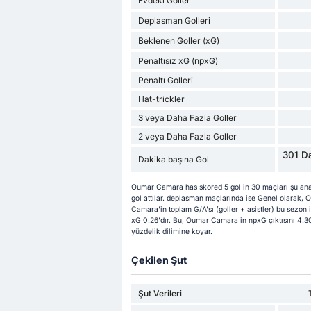
Evdeki Goller
Deplasman Golleri
Beklenen Goller (xG)
Penaltısız xG (npxG)
Penaltı Golleri
Hat-trickler
3 veya Daha Fazla Goller
2 veya Daha Fazla Goller
301 Da
Dakika başına Gol
Oumar Camara has skored 5 gol in 30 maçları şu ana 
gol attılar. deplasman maçlarında ise Genel olarak, 
Camara'in toplam G/A'sı (goller + asistler) bu sezon i
xG 0.26'dır. Bu, Oumar Camara'in npxG çıktısını 4.30
yüzdelik dilimine koyar.
Çekilen Şut
Şut Verileri