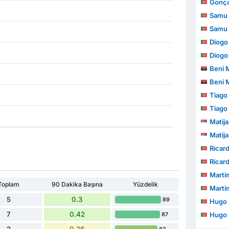
Gonçalo
Samu
Samu
Diogo
Diogo
Beni 
Beni 
Tiago 
Tiago 
Matija
Matija
Ricardo 
Ricardo 
Marti
Toplam
90 Dakika Başına
Yüzdelik
Marti
5
0.3
89
Hugo M
7
0.42
Hugo M
87
2
0.26