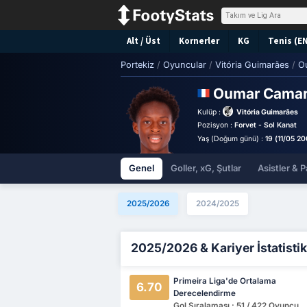
Alt / Üst
Kornerler
KG
Tenis (E
Portekiz
/
Oyuncular
/
Vitória Guimarães
/
O
Oumar Cama
Kulüp :
Vitória Guimarães
Pozisyon :
Forvet - Sol Kanat
Yaş (Doğum günü) :
19 (11/05 20
Genel
Goller, xG, Şutlar
Asistler & P
2025/2026
2024/2025
2025/2026 & Kariyer İstatistik
Primeira Liga'de Ortalama
6.70
Derecelendirme
Gol Sıralaması : 51 / 422 Oyuncu