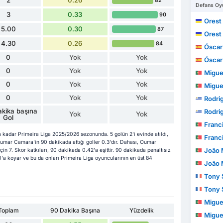
82
Defans Oyu
3
0.33
90
Orest
5.00
0.30
87
Orest
4.30
0.26
84
Óscar
0
Yok
Yok
Óscar
0
Yok
Yok
Migue
0
Yok
Yok
Migue
0
Yok
Yok
Rodri
kika başına
Rodri
Yok
Yok
Gol
Franc
kadar Primeira Liga 2025/2026 sezonunda. 5 golün 2'i evinde atıldı,
Franc
Oumar Camara'in 90 dakikada attığı goller 0.3'dır. Dahası, Oumar
João Mig
çin 7. Skor katkıları, 90 dakikada 0.42'a eşittir. 90 dakikada penaltısız
'a koyar ve bu da onları Primeira Liga oyuncularının en üst 84
João Mig
Tony 
Tony 
Migue
Toplam
90 Dakika Başına
Yüzdelik
Migue