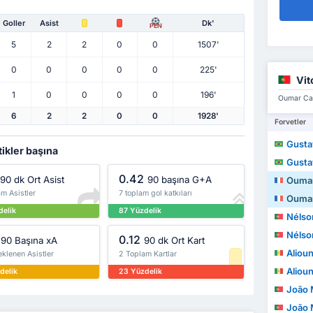
Goller
Asist
Dk'
PEN
5
2
2
0
0
1507'
0
0
0
0
0
225'
Vit
1
0
0
0
0
196'
Oumar Cam
6
2
2
0
0
1928'
Forvetler
Gustav
tikler başına
Gustav
0.42
90 dk Ort Asist
90 başına G+A
Ouma
m Asistler
7 toplam gol katkıları
Ouma
delik
87 Yüzdelik
Nélson M
Nélson M
0.12
90 Başına xA
90 dk Ort Kart
Aliou
klenen Asistler
2 Toplam Kartlar
Aliou
delik
23 Yüzdelik
João Mi
João Mi