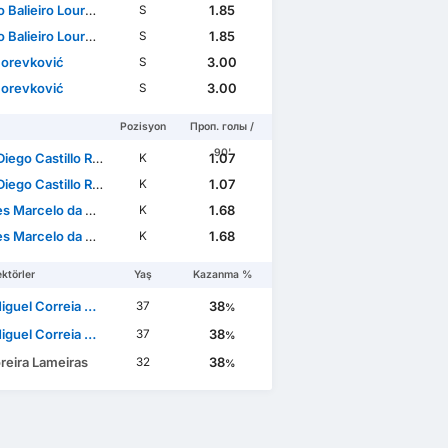
eiro Lourenço de Carvalho
1.85
S
eiro Lourenço de Carvalho
1.85
S
Borevković
3.00
S
Borevković
3.00
S
Pozisyon
Проп. голы /
90'
ego Castillo Reyes
1.07
K
ego Castillo Reyes
1.07
K
 Marcelo da Silva
1.68
K
 Marcelo da Silva
1.68
K
ktörler
Yaş
Kazanma %
guel Correia Pinto
38
37
%
guel Correia Pinto
38
37
%
reira Lameiras
38
32
%