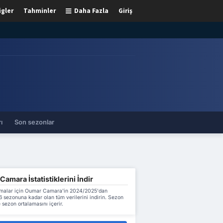
igler
Tahminler
Daha Fazla
Giriş
ı
Son sezonlar
amara İstatistiklerini İndir
malar için Oumar Camara'in 2024/2025'dan
 sezonuna kadar olan tüm verilerini indirin. Sezon
 sezon ortalamasını içerir.