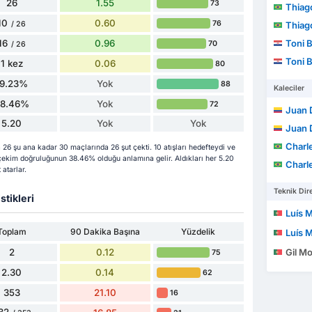
26
1.55
73
Thiago Bali
10
0.60
76
/ 26
Thiago Bali
16
0.96
Toni 
70
/ 26
Toni 
1 kez
0.06
80
19.23%
Yok
88
Kaleciler
38.46%
Yok
72
Juan Di
5.20
Yok
Yok
Juan Di
Charles
 şu ana kadar 30 maçlarında 26 şut çekti. 10 atışları hedefteydi ve
 çekim doğruluğunun 38.46% olduğu anlamına gelir. Aldıkları her 5.20
Charles
 atarlar.
Teknik Dire
stikleri
Luís Mi
Toplam
90 Dakika Başına
Yüzdelik
Luís Mi
2
0.12
Gil Mo
75
2.30
0.14
62
353
21.10
16