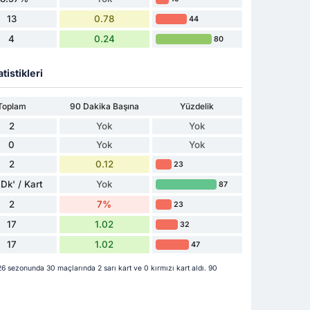
13
0.78
44
4
0.24
80
tistikleri
Toplam
90 Dakika Başına
Yüzdelik
2
Yok
Yok
0
Yok
Yok
2
0.12
23
Dk' / Kart
Yok
87
2
7%
23
17
1.02
32
17
1.02
47
sezonunda 30 maçlarında 2 sarı kart ve 0 kırmızı kart aldı. 90