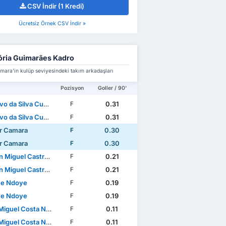
CSV İndir (1 Kredi)
Ücretsiz Örnek CSV İndir »
ória Guimarães Kadro
ara'in kulüp seviyesindeki takım arkadaşları
Pozisyon
Goller / 90'
o da Silva Cunha
0.31
F
o da Silva Cunha
0.31
F
r Camara
0.30
F
r Camara
0.30
F
iguel Castro Oliveira
0.21
F
iguel Castro Oliveira
0.21
F
ne Ndoye
0.19
F
ne Ndoye
0.19
F
guel Costa Nogueira
0.11
F
guel Costa Nogueira
0.11
F