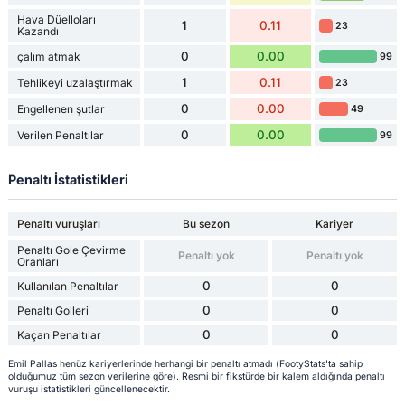
Hava Düelloları
1
0.11
23
Kazandı
0
0.00
çalım atmak
99
1
0.11
Tehlikeyi uzalaştırmak
23
0
0.00
Engellenen şutlar
49
0
0.00
Verilen Penaltılar
99
Penaltı İstatistikleri
Penaltı vuruşları
Bu sezon
Kariyer
Penaltı Gole Çevirme
Penaltı yok
Penaltı yok
Oranları
0
0
Kullanılan Penaltılar
0
0
Penaltı Golleri
0
0
Kaçan Penaltılar
Emil Pallas henüz kariyerlerinde herhangi bir penaltı atmadı (FootyStats'ta sahip
olduğumuz tüm sezon verilerine göre). Resmi bir fikstürde bir kalem aldığında penaltı
vuruşu istatistikleri güncellenecektir.