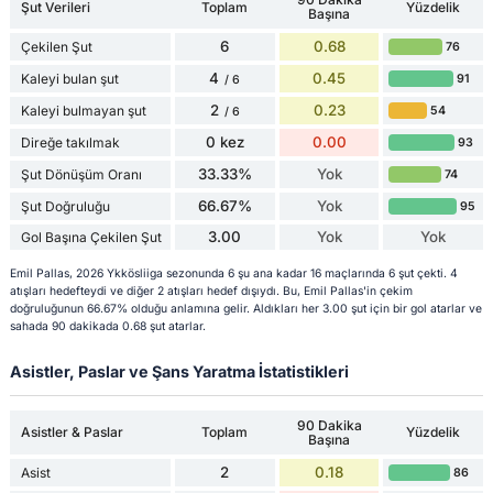
Şut Verileri
Toplam
Yüzdelik
Başına
6
0.68
Çekilen Şut
76
4
0.45
Kaleyi bulan şut
91
/ 6
2
0.23
Kaleyi bulmayan şut
54
/ 6
0 kez
0.00
Direğe takılmak
93
33.33%
Yok
Şut Dönüşüm Oranı
74
66.67%
Yok
Şut Doğruluğu
95
3.00
Yok
Yok
Gol Başına Çekilen Şut
Emil Pallas, 2026 Ykkösliiga sezonunda 6 şu ana kadar 16 maçlarında 6 şut çekti. 4
atışları hedefteydi ve diğer 2 atışları hedef dışıydı. Bu, Emil Pallas'in çekim
doğruluğunun 66.67% olduğu anlamına gelir. Aldıkları her 3.00 şut için bir gol atarlar ve
sahada 90 dakikada 0.68 şut atarlar.
Asistler, Paslar ve Şans Yaratma İstatistikleri
90 Dakika
Asistler & Paslar
Toplam
Yüzdelik
Başına
2
0.18
Asist
86