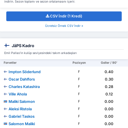
indirin. Sezon toplamı ve sezon ortalamasını içerir.
CSV İndir (1 Kredi)
Ücretsiz Örnek CSV İndir »
JäPS Kadro
Emil Pallas'in kulüp seviyesindeki takım arkadaşları
Forvetler
Pozisyon
Goller / 90'
Impton Söderlund
0.40
F
Oscar Dahlfors
0.30
F
Charles Katashira
0.28
F
Ville Ahola
0.12
F
Maliki Salomon
0.00
F
Aleksi Ristola
0.00
F
Gabriel Taskos
0.00
F
Salomon Maliki
0.00
F