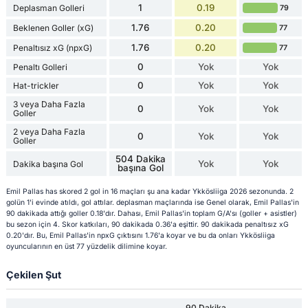
1
0.19
Deplasman Golleri
79
1.76
0.20
Beklenen Goller (xG)
77
1.76
0.20
Penaltısız xG (npxG)
77
0
Yok
Yok
Penaltı Golleri
0
Yok
Yok
Hat-trickler
3 veya Daha Fazla
0
Yok
Yok
Goller
2 veya Daha Fazla
0
Yok
Yok
Goller
504 Dakika
Yok
Yok
Dakika başına Gol
başına Gol
Emil Pallas has skored 2 gol in 16 maçları şu ana kadar Ykkösliiga 2026 sezonunda. 2
golün 1'i evinde atıldı, gol attılar. deplasman maçlarında ise Genel olarak, Emil Pallas'in
90 dakikada attığı goller 0.18'dır. Dahası, Emil Pallas'in toplam G/A'sı (goller + asistler)
bu sezon için 4. Skor katkıları, 90 dakikada 0.36'a eşittir. 90 dakikada penaltısız xG
0.20'dır. Bu, Emil Pallas'in npxG çıktısını 1.76'a koyar ve bu da onları Ykkösliiga
oyuncularının en üst 77 yüzdelik dilimine koyar.
Çekilen Şut
90 Dakika