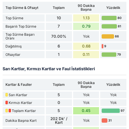
90 Dakika
Top Sürme & Ofsayt
Toplam
Yüzdelik
Başına
10
1.13
Top Sürme
80
7
0.79
Başarılı Top Sürme
81
Top Sürme Başarı
70.00%
Yok
66
Oranı
6
0.68
Dağıtılmış
9
1
0.11
Ofsaytlar
79
Sarı Kartlar, Kırmızı Kartlar ve Faul İstatistikleri
90 Dakika
Kartlar & Fauller
Toplam
Yüzdelik
Başına
5
Yok
Yok
Sarı Kartlar
0
Yok
Yok
Kırmızı Kartlar
5
0.45
Toplam Kartlar
97
202 Dk' /
Yok
Dakika Başına Kart
31
Kart