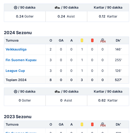
/ 90 dakika
/ 90 dakika
Kartlar / 90 dakika
0.24
Goller
0.24
Asist
0.12
Kartlar
2024 Sezonu
Turnuva
O
GA
A
Dk'
PEN
Veikkausliiga
2
0
0
1
0
0
146'
Fin Suomen Kupası
3
0
0
1
0
0
255'
League Cup
3
0
0
1
0
0
126'
Toplam 2024
8
0
0
3
0
0
527'
/ 90 dakika
/ 90 dakika
Kartlar / 90 dakika
0
Goller
0
Asist
0.62
Kartlar
2023 Sezonu
Turnuva
O
GA
A
Dk'
PEN