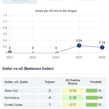
Goller ve xG (Beklenen Goller)
90 Dakika
Goller, xG, Şutlar
Toplam
Yüzdelik
Başına
2
0.18
Atılan Gol
73
4
0.36
Gol Katkısı
80
1
0.17
Evdeki Goller
73