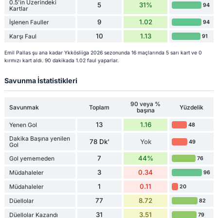
0.5'in Üzerindeki
5
31%
94
Kartlar
9
1.02
İşlenen Fauller
94
10
1.13
Karşı Faul
91
Emil Pallas şu ana kadar Ykkösliiga 2026 sezonunda 16 maçlarında 5 sarı kart ve 0
kırmızı kart aldı. 90 dakikada 1.02 faul yaparlar.
Savunma İstatistikleri
90 veya %
Savunmak
Toplam
Yüzdelik
başına
13
1.16
Yenen Gol
48
Dakika Başına yenilen
78 Dk'
Yok
49
Gol
7
44%
Gol yememeden
76
3
0.34
Müdahaleler
96
1
0.11
Müdahaleler
20
77
8.72
Düellolar
82
31
3.51
Düellolar Kazandı
79