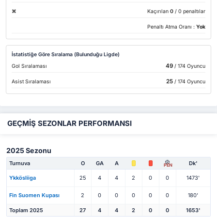
Kaçırılan
0
/ 0 penaltılar
Penaltı Atma Oranı :
Yok
İstatistiğe Göre Sıralama (Bulunduğu Ligde)
49
Gol Sıralaması
/ 174 Oyuncu
25
Asist Sıralaması
/ 174 Oyuncu
GEÇMİŞ SEZONLAR PERFORMANSI
2025 Sezonu
Turnuva
O
GA
A
Dk'
PEN
Ykkösliiga
25
4
4
2
0
0
1473'
Fin Suomen Kupası
2
0
0
0
0
0
180'
Toplam 2025
27
4
4
2
0
0
1653'