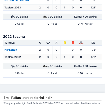
Fin Suomen Kupası
2
0
0
1
0
0
121'
Toplam 2023
2
0
0
1
0
0
121'
/ 90 dakika
/ 90 dakika
Kartlar / 90 dakika
0
Goller
0
Asist
0.74
Kartlar
2022 Sezonu
Turnuva
O
GA
A
Dk'
PEN
Kakkonen
2
0
0
1
0
0
172'
Toplam 2022
2
0
0
1
0
0
172'
/ 90 dakika
/ 90 dakika
Kartlar / 90 dakika
0
Goller
0
Asist
0.52
Kartlar
Emil Pallas İstatistiklerini İndir
Tüm yarışmalar için Emil Pallas'in 2021'dan 2026 sezonuna kadar olan tüm verilerini