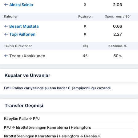
Aleksi Sainio
2.03
S
Kaleciler
Pozisyon
Проп. голы / 90'
Besart Mustafa
0.66
K
Topi Valtonen
2.27
K
Teknik Direktörler
Yaş
Kazanma %
Teemu Kankkunen
50
46
%
Kupalar ve Unvanlar
Emil Pallas kariyerinde şu ana kadar 0 şampiyonluğu kazandı.
Transfer Geçmişi
Käpylän Pallo -> PPJ
PPJ -> Idrottsföreningen Kamraterna i Helsingfors
Idrottsföreningen Kamraterna i Helsingfors -> Ekenäs IF