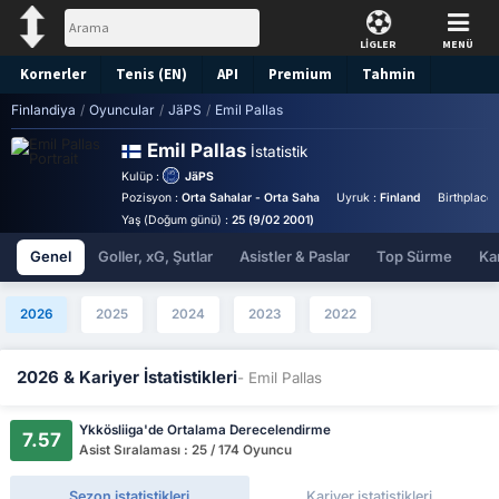
LİGLER
MENÜ
Kornerler
Tenis (EN)
API
Premium
Tahmin
Finlandiya
/
Oyuncular
/
JäPS
/
Emil Pallas
Emil Pallas
İstatistik
Kulüp :
JäPS
Pozisyon :
Orta Sahalar - Orta Saha
Uyruk :
Finland
Birthplace 
Yaş (Doğum günü) :
25 (9/02 2001)
Genel
Goller, xG, Şutlar
Asistler & Paslar
Top Sürme
Kar
2026
2025
2024
2023
2022
2026 & Kariyer İstatistikleri
- Emil Pallas
Ykkösliiga'de Ortalama Derecelendirme
7.57
Asist Sıralaması : 25 / 174 Oyuncu
Sezon istatistikleri
Kariyer istatistikleri