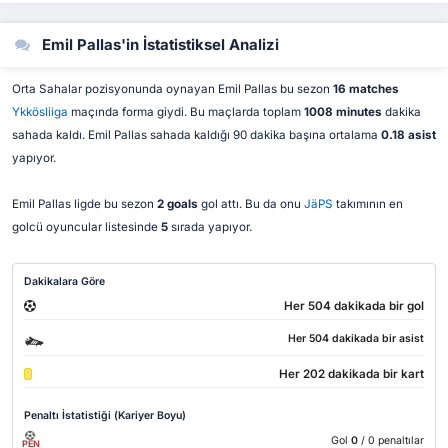
Emil Pallas'in İstatistiksel Analizi
Orta Sahalar pozisyonunda oynayan Emil Pallas bu sezon
16 matches
Ykkösliiga
maçında forma giydi. Bu maçlarda toplam
1008 minutes
dakika
sahada kaldı. Emil Pallas sahada kaldığı 90 dakika başına ortalama
0.18 asist
yapıyor.
Emil Pallas ligde bu sezon
2 goals
gol attı. Bu da onu
JäPS
takımının en
golcü oyuncular listesinde
5
sırada yapıyor.
Dakikalara Göre
Her 504 dakikada bir gol
Her 504 dakikada bir asist
Her 202 dakikada bir kart
Penaltı İstatistiği (Kariyer Boyu)
Gol
0
/ 0 penaltılar
PEN