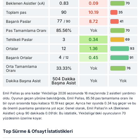
0.83
0.09
Beklenen Asistler (xA)
70
90
10.19
Toplam pas
35
77
8.72
Başarılı Paslar
41
/ 90
85.56%
Yok
Pas Tamamlama Oranı
70
3
0.34
Tehlikeli Paslar
69
12
1.36
Ortalar
93
4
0.45
Başarılı Ortalar
91
/ 12
Orta Tamamlama
33.33%
Yok
76
Oranı
504 Dakika
Yok
Yok
Dakika Başına Asist
Başına Asist
Emil Pallas şu ana kadar Ykkösliiga 2026 sezonunda 16 maçlarında 2 asistleri yardımcı
oldu. Oyunun geçen yönüne bakıldığında, Emil Pallas, 85.56 pas tamamlama oranı ile
bir oyun sırasında topu kabaca 10.19 kez geçer. Ayrıca her oyunda 0.34 tuş geçer ve bu
da önemli puanlama şanslarına yol açar. Genel olarak, Emil Pallas'in xA (Beklenen
Asistler) çıkışı 90 dakikada 0.09'dir. Bu istatistik, Ykkösliiga'deki oyuncuların 70
yüzdesinin üzerine koyar.
Top Sürme & Ofsayt İstatistikleri