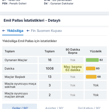
GY
: Yenen Gol
GYM
: Gol yememeden
PEN
: Penaltı Golleri
Dk'
: Oynanan Dakikalar
Emil Pallas İstatistikleri - Detaylı
Ykkösliiga
Fin Suomen Kupası
Ykkösliiga Emil Pallas için istatistikler
90 Dakika
Toplam
Toplam
Yüzdelik
Başına
16
Oynanan Maçlar
Yok
82
Maç başına
1008
Dakika
60
63 dakika
13
Maçlar Başladı
Yok
68
Maçta oyuncuyu maça
3
Yok
Yok
sokmak
Maçta oyuncuyu
2
Yok
Yok
maçtan almak
Goller / 90'
Asistler / 90'
Gol Katkısı / 90'