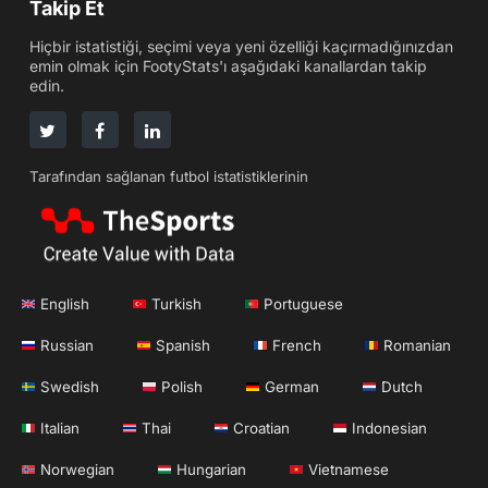
Takip Et
Hiçbir istatistiği, seçimi veya yeni özelliği kaçırmadığınızdan
emin olmak için FootyStats'ı aşağıdaki kanallardan takip
edin.
Tarafından sağlanan futbol istatistiklerinin
English
Turkish
Portuguese
Russian
Spanish
French
Romanian
Swedish
Polish
German
Dutch
Italian
Thai
Croatian
Indonesian
Norwegian
Hungarian
Vietnamese