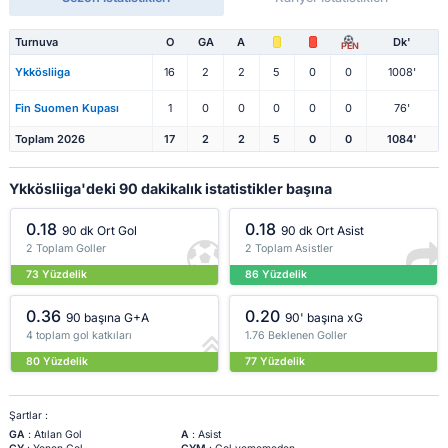
Turnuva
O
GA
A
Dk'
PEN
Ykkösliiga
16
2
2
5
0
0
1008'
Fin Suomen Kupası
1
0
0
0
0
0
76'
Toplam 2026
17
2
2
5
0
0
1084'
Ykkösliiga'deki 90 dakikalık istatistikler başına
0.18
0.18
90 dk Ort Gol
90 dk Ort Asist
2 Toplam Goller
2 Toplam Asistler
73 Yüzdelik
86 Yüzdelik
0.36
0.20
90 başına G+A
90' başına xG
4 toplam gol katkıları
1.76 Beklenen Goller
80 Yüzdelik
77 Yüzdelik
Şartlar :
GA
: Atılan Gol
A
: Asist