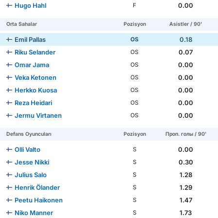
Hugo Hahl
0.00
F
Orta Sahalar
Pozisyon
Asistler / 90'
Emil Pallas
0.18
OS
Riku Selander
0.07
OS
Omar Jama
0.00
OS
Veka Ketonen
0.00
OS
Herkko Kuosa
0.00
OS
Reza Heidari
0.00
OS
Jermu Virtanen
0.00
OS
Defans Oyuncuları
Pozisyon
Проп. голы / 90'
Olli Valto
0.00
S
Jesse Nikki
0.30
S
Julius Salo
1.28
S
Henrik Ölander
1.29
S
Peetu Haikonen
1.47
S
Niko Manner
1.73
S