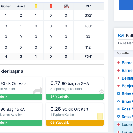
Goller
Asist
Dk'
PEN
1
2
1
0
0
352'
3
1
0
0
0
180'
Fal
0
0
0
0
0
90'
Louie Mars
0
0
0
0
0
112'
Forvetler
4
3
1
0
0
734'
Barne
Barne
ikler başına
Benjam
0.77
90 dk Ort Asist
90 başına G+A
Benjam
m Asistler
3 toplam gol katkıları
Brian
delik
97 Yüzdelik
Brian
0.26
Ross 
90 Başına xA
90 dk Ort Kart
klenen Asistler
1 Toplam Kartlar
Ross 
delik
69 Yüzdelik
Louie
Louie