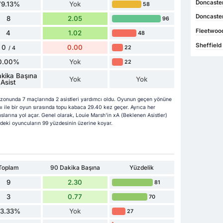
Doncaster
79.13%
Yok
58
Doncaster
8
2.05
96
Fleetwood
4
1.02
48
Sheffield
0
0.00
22
/ 4
0.00%
Yok
22
kika Başına
Yok
Yok
Asist
zonunda 7 maçlarında 2 asistleri yardımcı oldu. Oyunun geçen yönüne
 ile bir oyun sırasında topu kabaca 29.40 kez geçer. Ayrıca her
larına yol açar. Genel olarak, Louie Marsh'in xA (Beklenen Asistler)
ip'deki oyuncuların 99 yüzdesinin üzerine koyar.
Toplam
90 Dakika Başına
Yüzdelik
9
2.30
81
3
0.77
70
33.33%
Yok
27