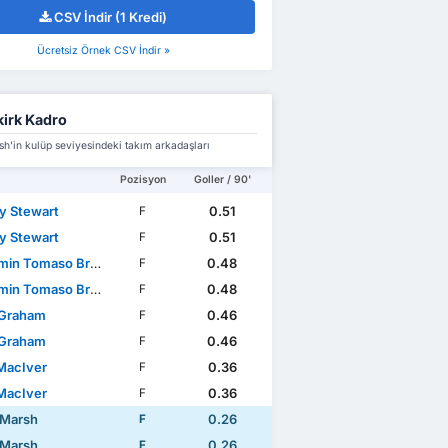
CSV İndir (1 Kredi)
Ücretsiz Örnek CSV İndir »
kirk Kadro
h'in kulüp seviyesindeki takım arkadaşları
Pozisyon
Goller / 90'
y Stewart
0.51
F
y Stewart
0.51
F
in Tomaso Broggio
0.48
F
in Tomaso Broggio
0.48
F
 Graham
0.46
F
 Graham
0.46
F
MacIver
0.36
F
MacIver
0.36
F
 Marsh
0.26
F
 Marsh
0.26
F