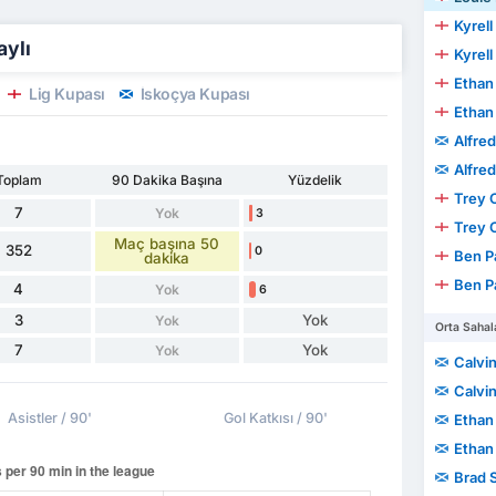
Kyrell
aylı
Kyrell
Ethan
Lig Kupası
İskoçya Kupası
Ethan
Alfre
Alfre
Toplam
90 Dakika Başına
Yüzdelik
Trey 
7
Yok
3
Trey 
Maç başına 50
352
0
Ben P
dakika
Ben P
4
Yok
6
3
Yok
Yok
Orta Sahal
7
Yok
Yok
Calvin
Calvin
Asistler / 90'
Gol Katkısı / 90'
Ethan
Ethan
Brad 