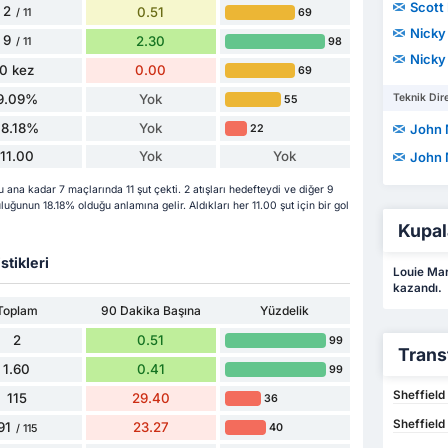
Scott
2
0.51
69
/ 11
Nicky
9
2.30
98
/ 11
Nicky
0 kez
0.00
69
9.09%
Yok
Teknik Dire
55
18.18%
Yok
John
22
11.00
Yok
Yok
John
na kadar 7 maçlarında 11 şut çekti. 2 atışları hedefteydi ve diğer 9
luğunun 18.18% olduğu anlamına gelir. Aldıkları her 11.00 şut için bir gol
Kupal
stikleri
Louie Mar
kazandı.
Toplam
90 Dakika Başına
Yüzdelik
2
0.51
99
Trans
1.60
0.41
99
Sheffield
115
29.40
36
Sheffield
91
23.27
40
/ 115