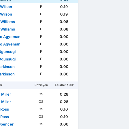
 Wilson
0.19
F
 Wilson
0.19
F
 Williams
0.08
F
 Williams
0.08
F
do Agyeman
0.00
F
do Agyeman
0.00
F
Ogunsugi
0.00
F
Ogunsugi
0.00
F
arkinson
0.00
F
arkinson
0.00
F
ar
Pozisyon
Asistler / 90'
 Miller
0.28
OS
 Miller
0.28
OS
 Ross
0.10
OS
 Ross
0.10
OS
Spencer
0.06
OS