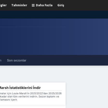
igler
Tahminler
Daha Fazla
Giriş
ı
Son sezonlar
arsh İstatistiklerini İndir
malar için Louie Marsh'in 2021/2022'dan 2025/2026
adar olan tüm verilerini indirin. Sezon toplamı ve
lamasını içerir.