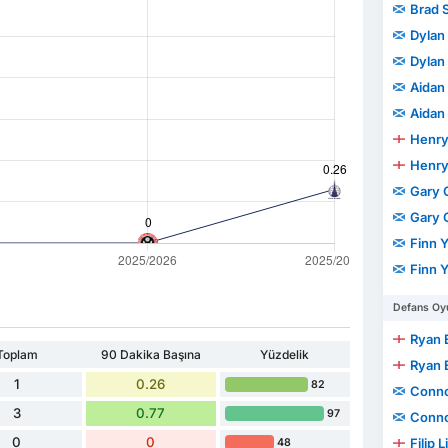
Brad 
Dylan 
Dylan 
Aidan
Aidan
Henry
Henry
Gary 
Gary 
Finn 
Finn 
Defans Oyu
Ryan 
Toplam
90 Dakika Başına
Yüzdelik
Ryan 
1
0.26
82
Conno
3
0.77
97
Conno
0
0
Filip 
48