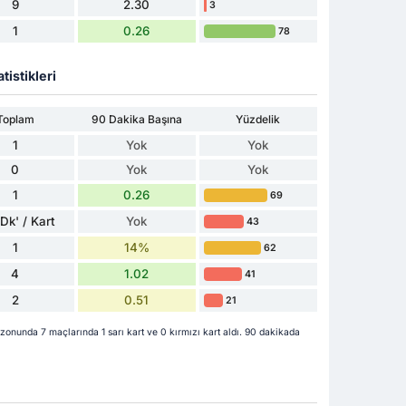
9
2.30
3
1
0.26
78
tistikleri
Toplam
90 Dakika Başına
Yüzdelik
1
Yok
Yok
0
Yok
Yok
1
0.26
69
Dk' / Kart
Yok
43
1
14%
62
4
1.02
41
2
0.51
21
nunda 7 maçlarında 1 sarı kart ve 0 kırmızı kart aldı. 90 dakikada