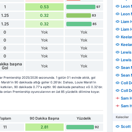
Leon
1
0.53
97
Leon
1.25
0.32
83
Liam 
1.25
0.32
85
Liam 
0
Yok
Yok
Keela
0
Yok
Yok
Keela
0
Yok
Yok
Lewis
0
Yok
Yok
Lewis
kika başına
Yok
Yok
Sean 
Gol
Sean 
ar Premiership 2025/2026 sezonunda. 1 golün 0'i evinde atıldı, gol
Coll 
 Marsh'in 90 dakikada attığı goller 0.26'dır. Dahası, Louie Marsh'in
 katkıları, 90 dakikada 0.77'a eşittir. 90 dakikada penaltısız xG 0.32'dır.
Coll 
da onları Premiership oyuncularının en üst 85 yüzdelik dilimine koyar.
Sam H
Sam H
Kaleciler
Toplam
90 Dakika Başına
Yüzdelik
Scott
11
2.81
92