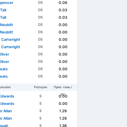
Spencer
0.06
OS
Tait
0.03
OS
Tait
0.03
OS
 Nesbitt
0.00
OS
 Nesbitt
0.00
OS
 Cartwright
0.00
OS
 Cartwright
0.00
OS
Oliver
0.00
OS
Oliver
0.00
OS
Yeats
0.00
OS
Yeats
0.00
OS
ncuları
Pozisyon
Проп. голы /
90'
Edwards
0.00
S
Edwards
0.00
S
r Allan
1.29
S
r Allan
1.29
S
Lissah
1.38
S