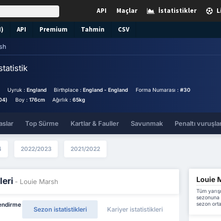
API
Maçlar
İstatistikler
L
N)
API
Premium
Tahmin
CSV
sh
statistik
Uyruk :
England
Birthplace :
England - England
Forma Numarası :
#30
04)
Boy :
176cm
Ağırlık :
65kg
aslar
Top Sürme
Kartlar & Fauller
Savunmak
Penaltı vuruşlar
4
2022/2023
2021/2022
Louie M
leri
- Louie Marsh
Tüm yarış
sezonuna k
sezon orta
endirme
Sezon istatistikleri
Kariyer istatistikleri