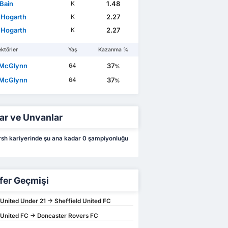
 Bain
1.48
K
 Hogarth
2.27
K
 Hogarth
2.27
K
ktörler
Yaş
Kazanma %
 McGlynn
37
64
%
 McGlynn
37
64
%
ar ve Unvanlar
sh kariyerinde şu ana kadar 0 şampiyonluğu
fer Geçmişi
 United Under 21 -> Sheffield United FC
 United FC -> Doncaster Rovers FC