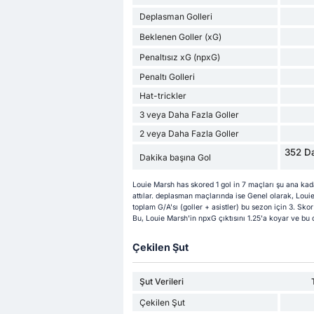
Deplasman Golleri
Beklenen Goller (xG)
Penaltısız xG (npxG)
Penaltı Golleri
Hat-trickler
3 veya Daha Fazla Goller
2 veya Daha Fazla Goller
352 Da
Dakika başına Gol
Louie Marsh has skored 1 gol in 7 maçları şu ana kad
attılar. deplasman maçlarında ise Genel olarak, Louie
toplam G/A'sı (goller + asistler) bu sezon için 3. Skor
Bu, Louie Marsh'in npxG çıktısını 1.25'a koyar ve bu 
Çekilen Şut
Şut Verileri
Çekilen Şut