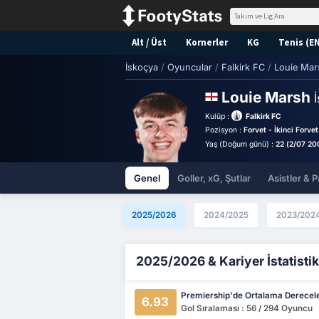
Alt / Üst
Kornerler
KG
Tenis (E
İskoçya
/
Oyuncular
/
Falkirk FC
/
Louie Mar
Louie Marsh
İ
Kulüp :
Falkirk FC
Pozisyon :
Forvet - İkinci Forvet
Yaş (Doğum günü) :
22 (2/07 20
Genel
Goller, xG, Şutlar
Asistler & P
2025/2026
2024/2025
2023/202
2025/2026 & Kariyer İstatistik
Premiership'de Ortalama Derecel
6.93
Gol Sıralaması : 56 / 294 Oyuncu