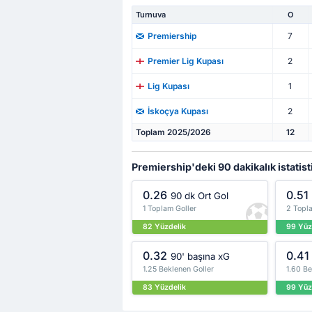
Turnuva
O
7
Premiership
2
Premier Lig Kupası
1
Lig Kupası
2
İskoçya Kupası
Toplam 2025/2026
12
Premiership'deki 90 dakikalık istatist
0.26
0.51
90 dk Ort Gol
1 Toplam Goller
2 Topla
82 Yüzdelik
99 Yüz
0.32
0.41
90' başına xG
1.25 Beklenen Goller
1.60 Be
83 Yüzdelik
99 Yüz