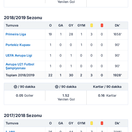
Yenilen Gol
2018/2019 Sezonu
Turnuva
O
GA
GY
GYM
Dk'
Primeira Liga
19
1
28
1
3
0
1658'
Portekiz Kupası
1
0
0
1
0
0
90'
UEFA Avrupa Ligi
1
0
1
0
0
0
90'
Avrupa U21 Futbol
1
0
1
0
0
0
90'
Şampiyonası
Toplam 2018/2019
22
1
30
2
3
0
1928'
/ 90 dakika
/ 90 dakika
Kartlar / 90 dakika
0.05
Goller
1.52
0.16
Kartlar
Yenilen Gol
2017/2018 Sezonu
Turnuva
O
GA
GY
GYM
Dk'