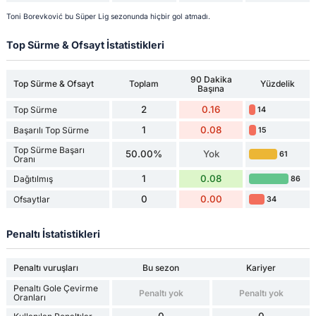
Toni Borevković bu Süper Lig sezonunda hiçbir gol atmadı.
Top Sürme & Ofsayt İstatistikleri
90 Dakika
Top Sürme & Ofsayt
Toplam
Yüzdelik
Başına
2
0.16
Top Sürme
14
1
0.08
Başarılı Top Sürme
15
Top Sürme Başarı
50.00%
Yok
61
Oranı
1
0.08
Dağıtılmış
86
0
0.00
Ofsaytlar
34
Penaltı İstatistikleri
Penaltı vuruşları
Bu sezon
Kariyer
Penaltı Gole Çevirme
Penaltı yok
Penaltı yok
Oranları