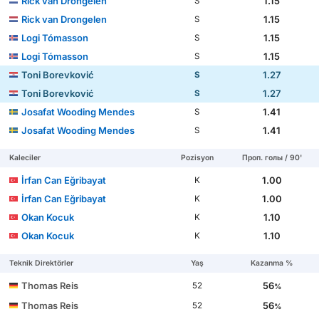
Rick van Drongelen
1.15
S
Rick van Drongelen
1.15
S
Logi Tómasson
1.15
S
Logi Tómasson
1.15
S
Toni Borevković
1.27
S
Toni Borevković
1.27
S
Josafat Wooding Mendes
1.41
S
Josafat Wooding Mendes
1.41
S
Kaleciler
Pozisyon
Проп. голы / 90'
İrfan Can Eğribayat
1.00
K
İrfan Can Eğribayat
1.00
K
Okan Kocuk
1.10
K
Okan Kocuk
1.10
K
Teknik Direktörler
Yaş
Kazanma %
Thomas Reis
56
52
%
Thomas Reis
56
52
%