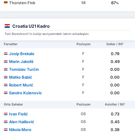
Thorsten Fink
67
58
%
Croatia U21 Kadro
Toni Borevković'in kulüp seviyesindeki takım arkadaşları
Forvetler
Pozisyon
Goller / 90'
Josip Brekalo
0.79
F
Marin Jakoliš
0.49
F
Tomislav Turčin
0.00
F
Matko Babić
0.00
F
Robert Murić
0.00
F
Sandro Kulenovic
0.00
F
Orta Sahalar
Pozisyon
Asistler / 90'
Ivan Fiolić
0.73
OS
Alen Halilović
0.45
OS
Nikola Moro
0.39
OS