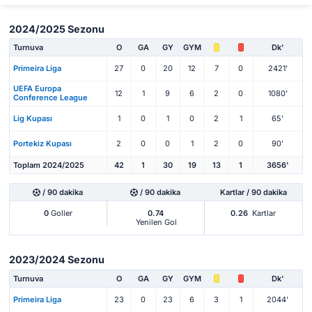
2024/2025 Sezonu
Turnuva
O
GA
GY
GYM
Dk'
Primeira Liga
27
0
20
12
7
0
2421'
UEFA Europa
12
1
9
6
2
0
1080'
Conference League
Lig Kupası
1
0
1
0
2
1
65'
Portekiz Kupası
2
0
0
1
2
0
90'
Toplam 2024/2025
42
1
30
19
13
1
3656'
/ 90 dakika
/ 90 dakika
Kartlar / 90 dakika
0
Goller
0.74
0.26
Kartlar
Yenilen Gol
2023/2024 Sezonu
Turnuva
O
GA
GY
GYM
Dk'
Primeira Liga
23
0
23
6
3
1
2044'