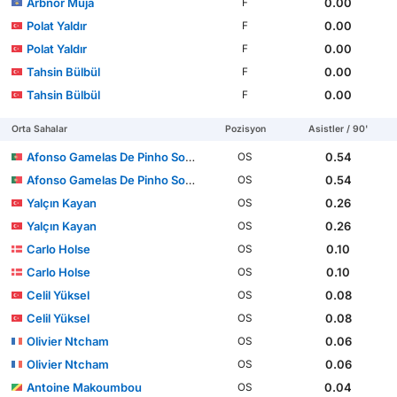
Arbnor Muja
0.00
F
Polat Yaldır
0.00
F
Polat Yaldır
0.00
F
Tahsin Bülbül
0.00
F
Tahsin Bülbül
0.00
F
Orta Sahalar
Pozisyon
Asistler / 90'
Afonso Gamelas De Pinho Sousa
0.54
OS
Afonso Gamelas De Pinho Sousa
0.54
OS
Yalçın Kayan
0.26
OS
Yalçın Kayan
0.26
OS
Carlo Holse
0.10
OS
Carlo Holse
0.10
OS
Celil Yüksel
0.08
OS
Celil Yüksel
0.08
OS
Olivier Ntcham
0.06
OS
Olivier Ntcham
0.06
OS
Antoine Makoumbou
0.04
OS