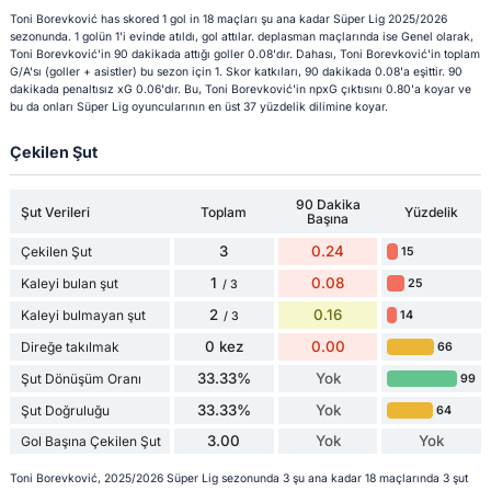
Toni Borevković has skored 1 gol in 18 maçları şu ana kadar Süper Lig 2025/2026
sezonunda. 1 golün 1'i evinde atıldı, gol attılar. deplasman maçlarında ise Genel olarak,
Toni Borevković'in 90 dakikada attığı goller 0.08'dır. Dahası, Toni Borevković'in toplam
G/A'sı (goller + asistler) bu sezon için 1. Skor katkıları, 90 dakikada 0.08'a eşittir. 90
dakikada penaltısız xG 0.06'dır. Bu, Toni Borevković'in npxG çıktısını 0.80'a koyar ve
bu da onları Süper Lig oyuncularının en üst 37 yüzdelik dilimine koyar.
Çekilen Şut
90 Dakika
Şut Verileri
Toplam
Yüzdelik
Başına
3
0.24
Çekilen Şut
15
1
0.08
Kaleyi bulan şut
25
/ 3
2
0.16
Kaleyi bulmayan şut
14
/ 3
0 kez
0.00
Direğe takılmak
66
33.33%
Yok
Şut Dönüşüm Oranı
99
33.33%
Yok
Şut Doğruluğu
64
3.00
Yok
Yok
Gol Başına Çekilen Şut
Toni Borevković, 2025/2026 Süper Lig sezonunda 3 şu ana kadar 18 maçlarında 3 şut