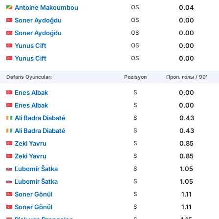
Antoine Makoumbou
0.04
OS
Soner Aydoğdu
0.00
OS
Soner Aydoğdu
0.00
OS
Yunus Cift
0.00
OS
Yunus Cift
0.00
OS
Defans Oyuncuları
Pozisyon
Проп. голы / 90'
Enes Albak
0.00
S
Enes Albak
0.00
S
Ali Badra Diabaté
0.43
S
Ali Badra Diabaté
0.43
S
Zeki Yavru
0.85
S
Zeki Yavru
0.85
S
Ľubomír Šatka
1.05
S
Ľubomír Šatka
1.05
S
Soner Gönül
1.11
S
Soner Gönül
1.11
S