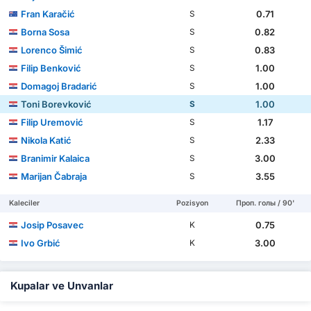
Fran Karačić
0.71
S
Borna Sosa
0.82
S
Lorenco Šimić
0.83
S
Filip Benković
1.00
S
Domagoj Bradarić
1.00
S
Toni Borevković
1.00
S
Filip Uremović
1.17
S
Nikola Katić
2.33
S
Branimir Kalaica
3.00
S
Marijan Čabraja
3.55
S
Kaleciler
Pozisyon
Проп. голы / 90'
Josip Posavec
0.75
K
Ivo Grbić
3.00
K
Kupalar ve Unvanlar