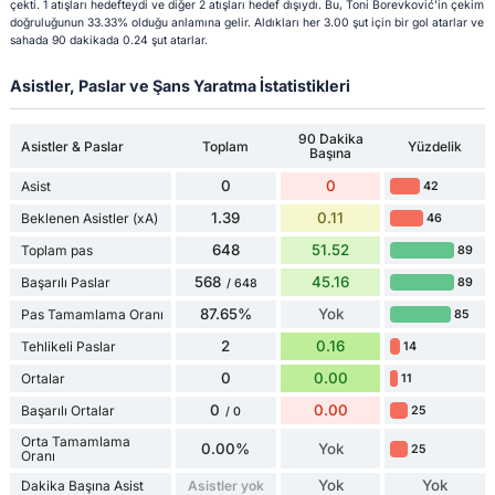
çekti. 1 atışları hedefteydi ve diğer 2 atışları hedef dışıydı. Bu, Toni Borevković'in çekim
doğruluğunun 33.33% olduğu anlamına gelir. Aldıkları her 3.00 şut için bir gol atarlar ve
sahada 90 dakikada 0.24 şut atarlar.
Asistler, Paslar ve Şans Yaratma İstatistikleri
90 Dakika
Asistler & Paslar
Toplam
Yüzdelik
Başına
0
0
Asist
42
1.39
0.11
Beklenen Asistler (xA)
46
648
51.52
Toplam pas
89
568
45.16
Başarılı Paslar
89
/ 648
87.65%
Yok
Pas Tamamlama Oranı
85
2
0.16
Tehlikeli Paslar
14
0
0.00
Ortalar
11
0
0.00
Başarılı Ortalar
25
/ 0
Orta Tamamlama
0.00%
Yok
25
Oranı
Yok
Yok
Dakika Başına Asist
Asistler yok