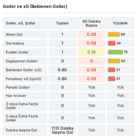
Goller ve xG (Beklenen Goller)
90 Dakika
Goller, xG, Şutlar
Toplam
Yüzdelik
Başına
1
0.08
Atılan Gol
60
1
0.08
Gol Katkısı
38
1
0.18
Evdeki Goller
75
0
0
Deplasman Golleri
62
0.80
0.06
Beklenen Goller (xG)
37
0.80
0.06
Penaltısız xG (npxG)
37
0
Yok
Yok
Penaltı Golleri
0
Yok
Yok
Hat-trickler
3 veya Daha Fazla
0
Yok
Yok
Goller
2 veya Daha Fazla
0
Yok
Yok
Goller
1131 Dakika
Yok
Yok
Dakika başına Gol
başına Gol