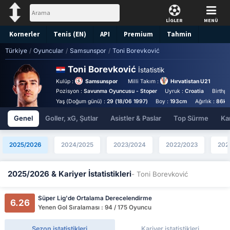
LİGLER
MENÜ
Kornerler
Tenis (EN)
API
Premium
Tahmin
Türkiye
/
Oyuncular
/
Samsunspor
/
Toni Borevković
Toni Borevković
İstatistik
Kulüp :
Samsunspor
Milli Takım :
Hırvatistan U21
Pozisyon :
Savunma Oyuncusu - Stoper
Uyruk :
Croatia
Birthpl
Yaş (Doğum günü) :
29 (18/06 1997)
Boy :
193cm
Ağırlık :
86kg
Genel
Goller, xG, Şutlar
Asistler & Paslar
Top Sürme
Kar
2025/2026
2024/2025
2023/2024
2022/2023
202
2025/2026 & Kariyer İstatistikleri
- Toni Borevković
Süper Lig'de Ortalama Derecelendirme
6.26
Yenen Gol Sıralaması : 94 / 175 Oyuncu
Sezon istatistikleri
Kariyer istatistikleri