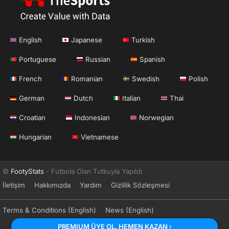
English
Japanese
Turkish
Portuguese
Russian
Spanish
French
Romanian
Swedish
Polish
German
Dutch
Italian
Thai
Croatian
Indonesian
Norwegian
Hungarian
Vietnamese
©
FootyStats
- Futbola Olan Tutkuyla Yapıldı
İletişim
Hakkımızda
Yardım
Gizlilik Sözleşmesi
Terms & Conditions (English)
News (English)
PREMIUM ÜYE OL. HEMEN KAZAN