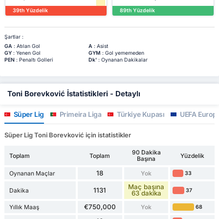
39th Yüzdelik
89th Yüzdelik
Şartlar :
GA
: Atılan Gol
A
: Asist
GY
: Yenen Gol
GYM
: Gol yememeden
PEN
: Penaltı Golleri
Dk'
: Oynanan Dakikalar
Toni Borevković İstatistikleri - Detaylı
Süper Lig
Primeira Liga
Türkiye Kupası
UEFA Europa
Süper Lig Toni Borevković için istatistikler
90 Dakika
Toplam
Toplam
Yüzdelik
Başına
18
Oynanan Maçlar
Yok
33
Maç başına
1131
Dakika
37
63 dakika
€750,000
Yıllık Maaş
Yok
68