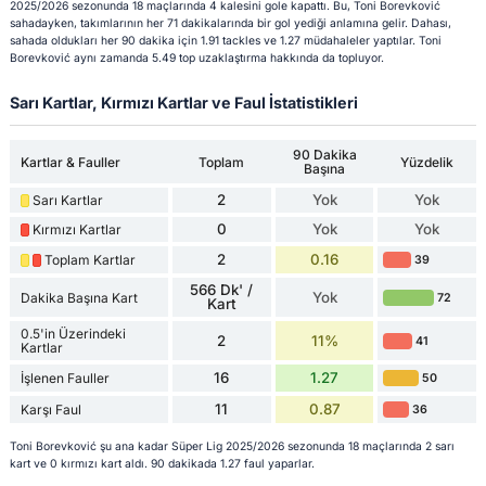
2025/2026 sezonunda 18 maçlarında 4 kalesini gole kapattı. Bu, Toni Borevković
sahadayken, takımlarının her 71 dakikalarında bir gol yediği anlamına gelir. Dahası,
sahada oldukları her 90 dakika için 1.91 tackles ve 1.27 müdahaleler yaptılar. Toni
Borevković aynı zamanda 5.49 top uzaklaştırma hakkında da topluyor.
Sarı Kartlar, Kırmızı Kartlar ve Faul İstatistikleri
90 Dakika
Kartlar & Fauller
Toplam
Yüzdelik
Başına
2
Yok
Yok
Sarı Kartlar
0
Yok
Yok
Kırmızı Kartlar
2
0.16
Toplam Kartlar
39
566 Dk' /
Yok
Dakika Başına Kart
72
Kart
0.5'in Üzerindeki
2
11%
41
Kartlar
16
1.27
İşlenen Fauller
50
11
0.87
Karşı Faul
36
Toni Borevković şu ana kadar Süper Lig 2025/2026 sezonunda 18 maçlarında 2 sarı
kart ve 0 kırmızı kart aldı. 90 dakikada 1.27 faul yaparlar.