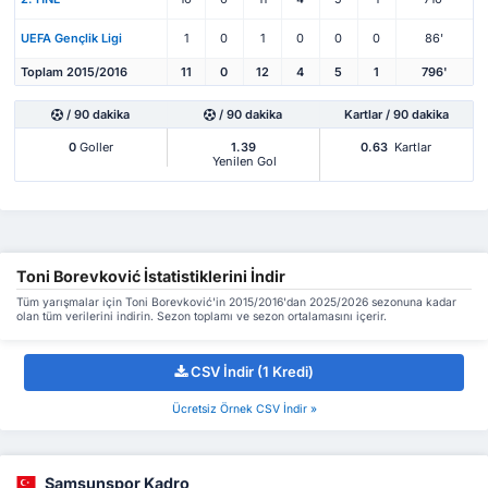
UEFA Gençlik Ligi
1
0
1
0
0
0
86'
Toplam 2015/2016
11
0
12
4
5
1
796'
/ 90 dakika
/ 90 dakika
Kartlar / 90 dakika
0
Goller
1.39
0.63
Kartlar
Yenilen Gol
Toni Borevković İstatistiklerini İndir
Tüm yarışmalar için Toni Borevković'in 2015/2016'dan 2025/2026 sezonuna kadar
olan tüm verilerini indirin. Sezon toplamı ve sezon ortalamasını içerir.
CSV İndir (1 Kredi)
Ücretsiz Örnek CSV İndir »
Samsunspor Kadro