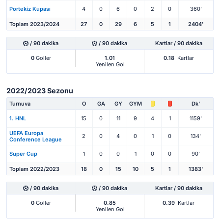
Portekiz Kupası
4
0
6
0
2
0
360'
Toplam 2023/2024
27
0
29
6
5
1
2404'
/ 90 dakika
/ 90 dakika
Kartlar / 90 dakika
0
Goller
1.01
0.18
Kartlar
Yenilen Gol
2022/2023 Sezonu
Turnuva
O
GA
GY
GYM
Dk'
1. HNL
15
0
11
9
4
1
1159'
UEFA Europa
2
0
4
0
1
0
134'
Conference League
Super Cup
1
0
0
1
0
0
90'
Toplam 2022/2023
18
0
15
10
5
1
1383'
/ 90 dakika
/ 90 dakika
Kartlar / 90 dakika
0
Goller
0.85
0.39
Kartlar
Yenilen Gol