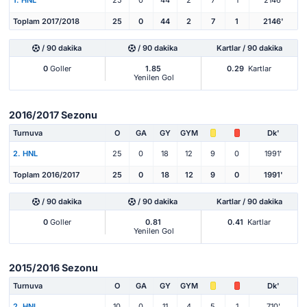
1. HNL
25
0
44
2
7
1
2146'
Toplam 2017/2018
25
0
44
2
7
1
2146'
/ 90 dakika
/ 90 dakika
Kartlar / 90 dakika
0
Goller
1.85
0.29
Kartlar
Yenilen Gol
2016/2017 Sezonu
Turnuva
O
GA
GY
GYM
Dk'
2. HNL
25
0
18
12
9
0
1991'
Toplam 2016/2017
25
0
18
12
9
0
1991'
/ 90 dakika
/ 90 dakika
Kartlar / 90 dakika
0
Goller
0.81
0.41
Kartlar
Yenilen Gol
2015/2016 Sezonu
Turnuva
O
GA
GY
GYM
Dk'
2. HNL
10
0
11
4
5
1
710'