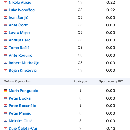
Nikola Vlašić
0.22
OS
Luka Ivanušec
0.22
OS
Ivan Šunjić
0.00
OS
Ante Ćorić
0.00
OS
Lovro Majer
0.00
OS
Andrija Balić
0.00
OS
Toma Bašić
0.00
OS
Ante Roguljić
0.00
OS
Robert Mudražija
0.00
OS
Bojan Knežević
0.00
OS
Defans Oyuncuları
Pozisyon
Проп. голы / 90'
Marin Pongracic
0.00
S
Petar Bočkaj
0.00
S
Petar Bosančić
0.00
S
Petar Mamić
0.00
S
Maksim Oluić
0.00
S
Duje Ćaleta-Car
0.43
S