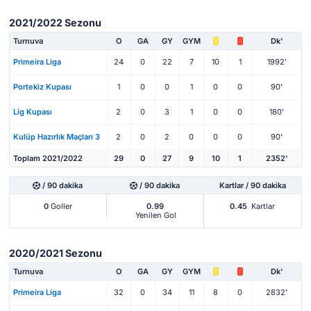
2021/2022 Sezonu
Turnuva
O
GA
GY
GYM
Dk'
Primeira Liga
24
0
22
7
10
1
1992'
Portekiz Kupası
1
0
0
1
0
0
90'
Lig Kupası
2
0
3
1
0
0
180'
Kulüp Hazırlık Maçları 3
2
0
2
0
0
0
90'
Toplam 2021/2022
29
0
27
9
10
1
2352'
/ 90 dakika
/ 90 dakika
Kartlar / 90 dakika
0
Goller
0.99
0.45
Kartlar
Yenilen Gol
2020/2021 Sezonu
Turnuva
O
GA
GY
GYM
Dk'
Primeira Liga
32
0
34
11
8
0
2832'