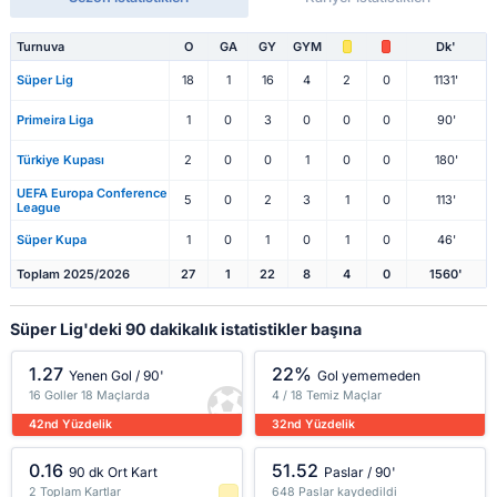
Turnuva
O
GA
GY
GYM
Dk'
Süper Lig
18
1
16
4
2
0
1131'
Primeira Liga
1
0
3
0
0
0
90'
Türkiye Kupası
2
0
0
1
0
0
180'
UEFA Europa Conference
5
0
2
3
1
0
113'
League
Süper Kupa
1
0
1
0
1
0
46'
Toplam 2025/2026
27
1
22
8
4
0
1560'
Süper Lig'deki 90 dakikalık istatistikler başına
1.27
22%
Yenen Gol / 90'
Gol yememeden
16 Goller 18 Maçlarda
4 / 18 Temiz Maçlar
42nd Yüzdelik
32nd Yüzdelik
0.16
51.52
90 dk Ort Kart
Paslar / 90'
2 Toplam Kartlar
648 Paslar kaydedildi