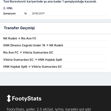
Toni Borevković kariyerinde şu ana kadar 1 şampiyonluğu kazandı.
2. HNL
Şampiyon
1x
2016/2017
Transfer Geçmişi
NK Rudeš -> Rio Ave FC
GNK Dinamo Zagreb Under 19 -> NK Rudeš
Rio Ave FC -> Vitória Guimarães SC
Vitória Guimarães SC -> HNK Hajduk Split
HNK Hajduk Split -> Vitória Guimarães SC
FootyStats, goller, 2.5 alt/üst, iy/ms, karşılıklı gol gibi