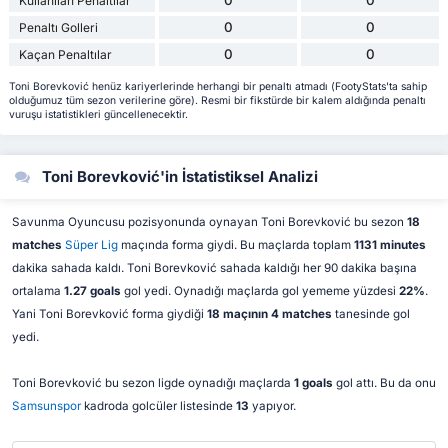
0
0
Kullanılan Penaltılar
0
0
Penaltı Golleri
0
0
Kaçan Penaltılar
Toni Borevković henüz kariyerlerinde herhangi bir penaltı atmadı (FootyStats'ta sahip
olduğumuz tüm sezon verilerine göre). Resmi bir fikstürde bir kalem aldığında penaltı
vuruşu istatistikleri güncellenecektir.
Toni Borevković'in İstatistiksel Analizi
Savunma Oyuncusu pozisyonunda oynayan Toni Borevković bu sezon
18
matches
Süper Lig
maçında forma giydi. Bu maçlarda toplam
1131 minutes
dakika sahada kaldı. Toni Borevković sahada kaldığı her 90 dakika başına
ortalama
1.27 goals
gol yedi. Oynadığı maçlarda gol yememe yüzdesi
22%
.
Yani Toni Borevković forma giydiği
18 maçının 4 matches
tanesinde gol
yedi.
Toni Borevković bu sezon ligde oynadığı maçlarda
1 goals
gol attı. Bu da onu
Samsunspor
kadroda golcüler listesinde
13
yapıyor.