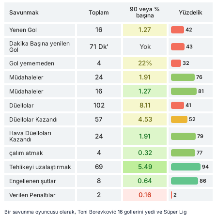
90 veya %
Savunmak
Toplam
Yüzdelik
başına
16
1.27
Yenen Gol
42
Dakika Başına yenilen
71 Dk'
Yok
43
Gol
4
22%
Gol yememeden
32
24
1.91
Müdahaleler
76
16
1.27
Müdahaleler
81
102
8.11
Düellolar
41
57
4.53
Düellolar Kazandı
52
Hava Düelloları
24
1.91
79
Kazandı
4
0.32
çalım atmak
77
69
5.49
Tehlikeyi uzalaştırmak
94
8
0.64
Engellenen şutlar
86
2
0.16
Verilen Penaltılar
2
Bir savunma oyuncusu olarak, Toni Borevković 16 gollerini yedi ve Süper Lig