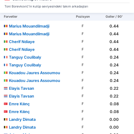
Toni Borevković'in kulüp seviyesindeki takım arkadaşları
Forvetler
Pozisyon
Goller / 90'
Marius Mouandilmadji
0.44
F
Marius Mouandilmadji
0.44
F
Cherif Ndiaye
0.44
F
Cherif Ndiaye
0.44
F
Tanguy Coulibaly
0.24
F
Tanguy Coulibaly
0.24
F
Kouadou Jaures Assoumou
0.24
F
Kouadou Jaures Assoumou
0.24
F
Elayis Tavsan
0.22
F
Elayis Tavsan
0.22
F
Emre Kılınç
0.08
F
Emre Kılınç
0.08
F
Landry Dimata
0.00
F
Landry Dimata
0.00
F