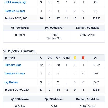
UEFA Avrupa Ligi
3
0
2
1
2
1
300'
Portekiz Kupası
1
0
1
0
0
0
90'
Toplam 2020/2021
36
0
37
12
10
1
3222'
/ 90 dakika
/ 90 dakika
Kartlar / 90 dakika
0
Goller
1.08
0.25
Kartlar
Yenilen Gol
2019/2020 Sezonu
Turnuva
O
GA
GY
GYM
Dk'
Primeira Liga
32
0
29
11
8
1
2788'
Portekiz Kupası
2
0
3
1
1
0
180'
Lig Kupası
3
0
2
0
0
0
270'
Toplam 2019/2020
37
0
34
12
9
1
3238'
/ 90 dakika
/ 90 dakika
Kartlar / 90 dakika
0
Goller
0.94
0.29
Kartlar