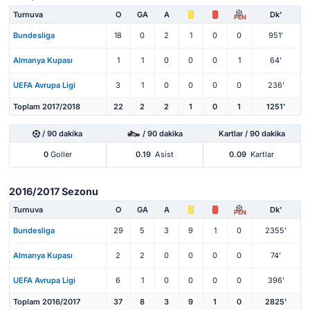
Turnuva
O
GA
A
Dk'
PEN
Bundesliga
18
0
2
1
0
0
951'
Almanya Kupası
1
1
0
0
0
1
64'
UEFA Avrupa Ligi
3
1
0
0
0
0
236'
Toplam 2017/2018
22
2
2
1
0
1
1251'
/ 90 dakika
/ 90 dakika
Kartlar / 90 dakika
0
Goller
0.19
Asist
0.09
Kartlar
2016/2017 Sezonu
Turnuva
O
GA
A
Dk'
PEN
Bundesliga
29
5
3
9
1
0
2355'
Almanya Kupası
2
2
0
0
0
0
74'
UEFA Avrupa Ligi
6
1
0
0
0
0
396'
Toplam 2016/2017
37
8
3
9
1
0
2825'