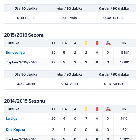
/ 90 dakika
/ 90 dakika
Kartlar / 90 dakika
0.19
Goller
0.11
Asist
0.38
Kartlar
2015/2016 Sezonu
Turnuva
O
GA
A
Dk'
PEN
Bundesliga
22
5
2
2
0
0
1388'
Toplam 2015/2016
22
5
2
2
0
0
1388'
/ 90 dakika
/ 90 dakika
Kartlar / 90 dakika
0.32
Goller
0.13
Asist
0.13
Kartlar
2014/2015 Sezonu
Turnuva
O
GA
A
Dk'
PEN
La Liga
26
4
0
7
0
0
1410'
Kral Kupası
2
1
0
0
0
0
152'
Toplam 2014/2015
28
5
0
7
0
0
1562'