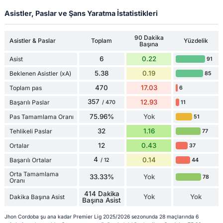
Asistler, Paslar ve Şans Yaratma İstatistikleri
90 Dakika
Asistler & Paslar
Toplam
Yüzdelik
Başına
6
0.22
Asist
91
5.38
0.19
Beklenen Asistler (xA)
85
470
17.03
Toplam pas
6
357
12.93
Başarılı Paslar
11
/ 470
75.96%
Yok
Pas Tamamlama Oranı
51
32
1.16
Tehlikeli Paslar
77
12
0.43
Ortalar
37
4
0.14
Başarılı Ortalar
44
/ 12
Orta Tamamlama
33.33%
Yok
78
Oranı
414 Dakika
Yok
Yok
Dakika Başına Asist
Başına Asist
Jhon Cordoba şu ana kadar Premier Lig 2025/2026 sezonunda 28 maçlarında 6