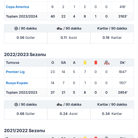
Copa America
6
2
1
2
0
0
418'
Toplam 2023/2024
40
22
4
8
1
0
3163'
/ 90 dakika
/ 90 dakika
Kartlar / 90 dakika
0.56
Goller
0.11
Asist
0.19
Kartlar
2022/2023 Sezonu
Turnuva
O
GA
A
Dk'
PEN
Premier Lig
23
14
5
7
0
0
1847'
Rusya Kupası
14
7
0
1
0
0
1107'
Toplam 2022/2023
37
21
5
8
0
0
2954'
/ 90 dakika
/ 90 dakika
Kartlar / 90 dakika
0.68
Goller
0.24
Asist
0.34
Kartlar
2021/2022 Sezonu