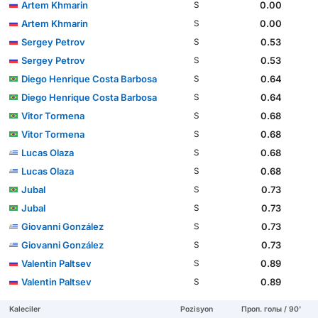
Artem Khmarin
0.00
S
Artem Khmarin
0.00
S
Sergey Petrov
0.53
S
Sergey Petrov
0.53
S
Diego Henrique Costa Barbosa
0.64
S
Diego Henrique Costa Barbosa
0.64
S
Vitor Tormena
0.68
S
Vitor Tormena
0.68
S
Lucas Olaza
0.68
S
Lucas Olaza
0.68
S
Jubal
0.73
S
Jubal
0.73
S
Giovanni González
0.73
S
Giovanni González
0.73
S
Valentin Paltsev
0.89
S
Valentin Paltsev
0.89
S
Kaleciler
Pozisyon
Проп. голы / 90'