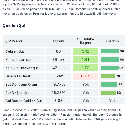
toplam G/A'sı (goller + asistler) bu sezon için 23. Skor katkıları, 90 dakikada 0.83'a
eşittir. 90 dakikada penaltısız xG 0.63'dır. Bu, Jhon Cordoba'in npxG çıktısını 17.28'a
koyar ve bu da onları Premier Lig oyuncularının en üst 99 yüzdelik dilimine koyar.
Çekilen Şut
90 Dakika
Şut Verileri
Toplam
Yüzdelik
Başına
86
3.12
Çekilen Şut
98
39
1.41
Kaleyi bulan şut
98
/ 86
47
1.70
Kaleyi bulmayan şut
95
/ 86
1 kez
0.04
Direğe takılmak
78
19.77%
Yok
Şut Dönüşüm Oranı
89
45.35%
Yok
Şut Doğruluğu
82
5.06
Yok
Yok
Gol Başına Çekilen Şut
Jhon Cordoba, 2025/2026 Premier Lig sezonunda 86 şu ana kadar 28 maçlarında 86
şut çekti. 39 atışları hedefteydi ve diğer 47 atışları hedef dışıydı. Bu, Jhon Cordoba'in
çekim doğruluğunun 45.35% olduğu anlamına gelir. Aldıkları her 5.06 şut için bir gol
atarlar ve sahada 90 dakikada 3.12 şut atarlar.