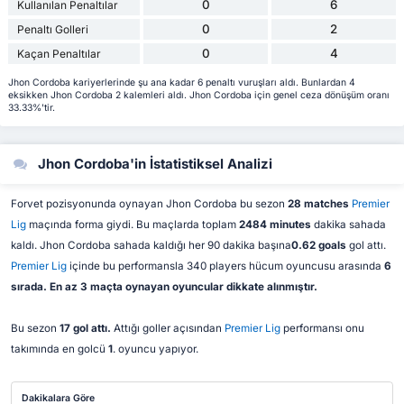
0
6
Kullanılan Penaltılar
0
2
Penaltı Golleri
0
4
Kaçan Penaltılar
Jhon Cordoba kariyerlerinde şu ana kadar 6 penaltı vuruşları aldı. Bunlardan 4
eksikken Jhon Cordoba 2 kalemleri aldı. Jhon Cordoba için genel ceza dönüşüm oranı
33.33%'tir.
Jhon Cordoba'in İstatistiksel Analizi
Forvet pozisyonunda oynayan Jhon Cordoba bu sezon
28 matches
Premier
Lig
maçında forma giydi. Bu maçlarda toplam
2484 minutes
dakika sahada
kaldı. Jhon Cordoba sahada kaldığı her 90 dakika başına
0.62 goals
gol attı.
Premier Lig
içinde bu performansla 340 players hücum oyuncusu arasında
6
sırada. En az 3 maçta oynayan oyuncular dikkate alınmıştır.
Bu sezon
17 gol attı.
Attığı goller açısından
Premier Lig
performansı onu
takımında en golcü
1
. oyuncu yapıyor.
Dakikalara Göre