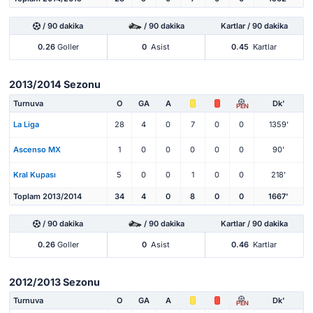
/ 90 dakika
/ 90 dakika
Kartlar / 90 dakika
0.26
Goller
0
Asist
0.45
Kartlar
2013/2014 Sezonu
Turnuva
O
GA
A
Dk'
PEN
La Liga
28
4
0
7
0
0
1359'
Ascenso MX
1
0
0
0
0
0
90'
Kral Kupası
5
0
0
1
0
0
218'
Toplam 2013/2014
34
4
0
8
0
0
1667'
/ 90 dakika
/ 90 dakika
Kartlar / 90 dakika
0.26
Goller
0
Asist
0.46
Kartlar
2012/2013 Sezonu
Turnuva
O
GA
A
Dk'
PEN