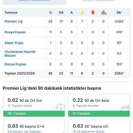
Turnuva
O
GA
A
Dk'
PEN
Premier Lig
28
17
6
7
2
0
2484'
Rusya Kupası
11
5
5
1
0
0
616'
Süper Kupa
1
0
0
0
0
0
90'
Uluslararası Hazırlık
2
0
0
0
0
0
63'
Maçları
Dünya Kupası
3
0
0
0
0
0
100'
Toplam 2025/2026
45
22
11
8
2
0
3353'
Premier Lig'deki 90 dakikalık istatistikler başına
0.62
0.22
90 dk Ort Gol
90 dk Ort Asist
17 Toplam Goller
6 Toplam Asistler
98 Yüzdelik
91 Yüzdelik
0.83
0.63
90 başına G+A
90' başına xG
23 toplam gol katkıları
17.28 Beklenen Goller