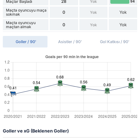
28
Maçlar Başladı
Yok
94
Maçta oyuncuyu maça
0
Yok
Yok
sokmak
Maçta oyuncuyu
0
Yok
Yok
maçtan almak
Goller / 90'
Asistler / 90'
Gol Katkısı / 90'
Goller ve xG (Beklenen Goller)