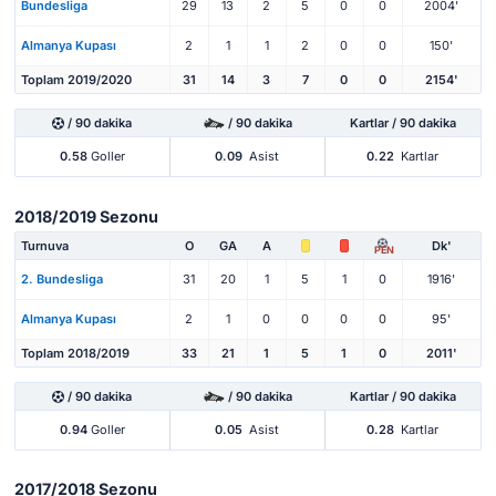
Bundesliga
29
13
2
5
0
0
2004'
Almanya Kupası
2
1
1
2
0
0
150'
Toplam 2019/2020
31
14
3
7
0
0
2154'
/ 90 dakika
/ 90 dakika
Kartlar / 90 dakika
0.58
Goller
0.09
Asist
0.22
Kartlar
2018/2019 Sezonu
Turnuva
O
GA
A
Dk'
PEN
2. Bundesliga
31
20
1
5
1
0
1916'
Almanya Kupası
2
1
0
0
0
0
95'
Toplam 2018/2019
33
21
1
5
1
0
2011'
/ 90 dakika
/ 90 dakika
Kartlar / 90 dakika
0.94
Goller
0.05
Asist
0.28
Kartlar
2017/2018 Sezonu