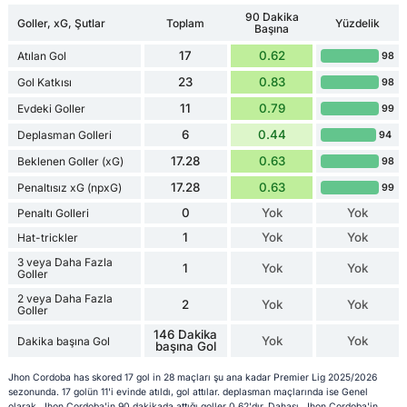
90 Dakika
Goller, xG, Şutlar
Toplam
Yüzdelik
Başına
17
0.62
Atılan Gol
98
23
0.83
Gol Katkısı
98
11
0.79
Evdeki Goller
99
6
0.44
Deplasman Golleri
94
17.28
0.63
Beklenen Goller (xG)
98
17.28
0.63
Penaltısız xG (npxG)
99
0
Yok
Yok
Penaltı Golleri
1
Yok
Yok
Hat-trickler
3 veya Daha Fazla
1
Yok
Yok
Goller
2 veya Daha Fazla
2
Yok
Yok
Goller
146 Dakika
Yok
Yok
Dakika başına Gol
başına Gol
Jhon Cordoba has skored 17 gol in 28 maçları şu ana kadar Premier Lig 2025/2026
sezonunda. 17 golün 11'i evinde atıldı, gol attılar. deplasman maçlarında ise Genel
olarak, Jhon Cordoba'in 90 dakikada attığı goller 0.62'dır. Dahası, Jhon Cordoba'in