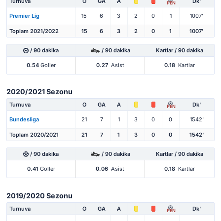
Turnuva
O
GA
A
Dk'
PEN
Premier Lig
15
6
3
2
0
1
1007'
Toplam 2021/2022
15
6
3
2
0
1
1007'
/ 90 dakika
/ 90 dakika
Kartlar / 90 dakika
0.54
Goller
0.27
Asist
0.18
Kartlar
2020/2021 Sezonu
Turnuva
O
GA
A
Dk'
PEN
Bundesliga
21
7
1
3
0
0
1542'
Toplam 2020/2021
21
7
1
3
0
0
1542'
/ 90 dakika
/ 90 dakika
Kartlar / 90 dakika
0.41
Goller
0.06
Asist
0.18
Kartlar
2019/2020 Sezonu
Turnuva
O
GA
A
Dk'
PEN