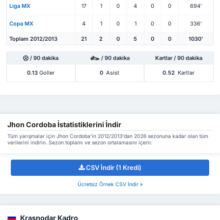
Liga MX
17
1
0
4
0
0
694'
Copa MX
4
1
0
1
0
0
336'
Toplam 2012/2013
21
2
0
5
0
0
1030'
/ 90 dakika
/ 90 dakika
Kartlar / 90 dakika
0.13
Goller
0
Asist
0.52
Kartlar
Jhon Cordoba İstatistiklerini İndir
Tüm yarışmalar için Jhon Cordoba'in 2012/2013'dan 2026 sezonuna kadar olan tüm
verilerini indirin. Sezon toplamı ve sezon ortalamasını içerir.
CSV İndir (1 Kredi)
Ücretsiz Örnek CSV İndir »
Krasnodar Kadro