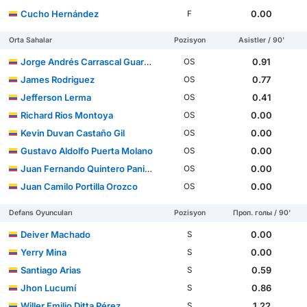
Cucho Hernández
0.00
F
Orta Sahalar
Pozisyon
Asistler / 90'
Jorge Andrés Carrascal Guardo
0.91
OS
James Rodriguez
0.77
OS
Jefferson Lerma
0.41
OS
Richard Rios Montoya
0.00
OS
Kevin Duvan Castaño Gil
0.00
OS
Gustavo Aldolfo Puerta Molano
0.00
OS
Juan Fernando Quintero Paniagua
0.00
OS
Juan Camilo Portilla Orozco
0.00
OS
Defans Oyuncuları
Pozisyon
Проп. голы / 90'
Deiver Machado
0.00
S
Yerry Mina
0.00
S
Santiago Arias
0.59
S
Jhon Lucumí
0.86
S
Willer Emilio Ditta Pérez
1.22
S