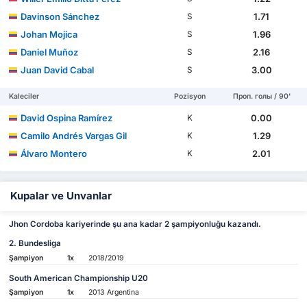
Davinson Sánchez
1.71
S
Johan Mojica
1.96
S
Daniel Muñoz
2.16
S
Juan David Cabal
3.00
S
Kaleciler
Pozisyon
Проп. голы / 90'
David Ospina Ramírez
0.00
K
Camilo Andrés Vargas Gil
1.29
K
Álvaro Montero
2.01
K
Kupalar ve Unvanlar
Jhon Cordoba kariyerinde şu ana kadar 2 şampiyonluğu kazandı.
2. Bundesliga
Şampiyon
1x
2018/2019
South American Championship U20
Şampiyon
1x
2013 Argentina