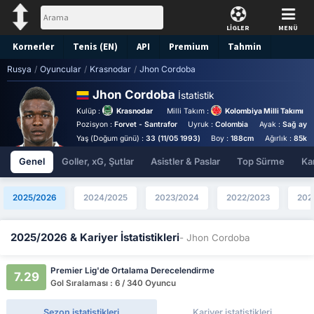
LİGLER
MENÜ
Kornerler
Tenis (EN)
API
Premium
Tahmin
Rusya
/
Oyuncular
/
Krasnodar
/
Jhon Cordoba
Jhon Cordoba
İstatistik
Kulüp :
Krasnodar
Milli Takım :
Kolombiya Milli Takımı
Pozisyon :
Forvet - Santrafor
Uyruk :
Colombia
Ayak :
Sağ ayak
Yaş (Doğum günü) :
33 (11/05 1993)
Boy :
188cm
Ağırlık :
85kg
Genel
Goller, xG, Şutlar
Asistler & Paslar
Top Sürme
Kar
2025/2026
2024/2025
2023/2024
2022/2023
202
2025/2026 & Kariyer İstatistikleri
- Jhon Cordoba
Premier Lig'de Ortalama Derecelendirme
7.29
Gol Sıralaması : 6 / 340 Oyuncu
Sezon istatistikleri
Kariyer istatistikleri