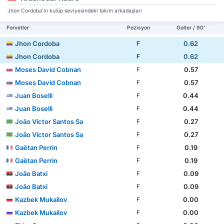
Jhon Cordoba'in kulüp seviyesindeki takım arkadaşları
Forvetler
Pozisyon
Goller / 90'
Jhon Cordoba
0.62
F
Jhon Cordoba
0.62
F
Moses David Cobnan
0.57
F
Moses David Cobnan
0.57
F
Juan Boselli
0.44
F
Juan Boselli
0.44
F
João Victor Santos Sa
0.27
F
João Victor Santos Sa
0.27
F
Gaëtan Perrin
0.19
F
Gaëtan Perrin
0.19
F
João Batxi
0.09
F
João Batxi
0.09
F
Kazbek Mukailov
0.00
F
Kazbek Mukailov
0.00
F