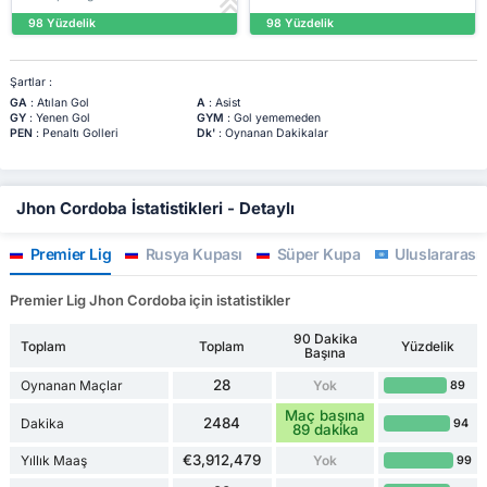
98 Yüzdelik
98 Yüzdelik
Şartlar :
GA
: Atılan Gol
A
: Asist
GY
: Yenen Gol
GYM
: Gol yememeden
PEN
: Penaltı Golleri
Dk'
: Oynanan Dakikalar
Jhon Cordoba İstatistikleri - Detaylı
Premier Lig
Rusya Kupası
Süper Kupa
Uluslararası 
Premier Lig Jhon Cordoba için istatistikler
90 Dakika
Toplam
Toplam
Yüzdelik
Başına
28
Oynanan Maçlar
Yok
89
Maç başına
2484
Dakika
94
89 dakika
€3,912,479
Yıllık Maaş
Yok
99