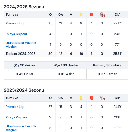
2024/2025 Sezonu
Turnuva
O
GA
A
Dk'
PEN
Premier Lig
25
12
4
9
1
0
2212'
Rusya Kupası
4
1
0
1
0
0
242'
Uluslararası Hazırlık
1
0
0
0
0
0
77'
Maçları
Toplam 2024/2025
30
13
4
10
1
0
2531'
/ 90 dakika
/ 90 dakika
Kartlar / 90 dakika
0.49
Goller
0.16
Asist
0.37
Kartlar
2023/2024 Sezonu
Turnuva
O
GA
A
Dk'
PEN
Premier Lig
27
15
3
4
1
0
2419'
Rusya Kupası
5
3
0
1
0
0
206'
Uluslararası Hazırlık
2
2
0
1
0
0
120'
Maçları