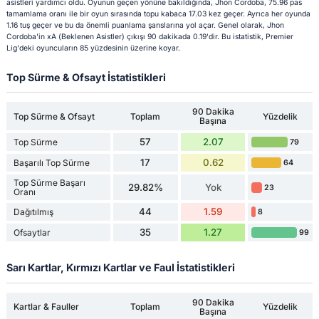
asistleri yardımcı oldu. Oyunun geçen yönüne bakıldığında, Jhon Cordoba, 75.96 pas
tamamlama oranı ile bir oyun sırasında topu kabaca 17.03 kez geçer. Ayrıca her oyunda
1.16 tuş geçer ve bu da önemli puanlama şanslarına yol açar. Genel olarak, Jhon
Cordoba'in xA (Beklenen Asistler) çıkışı 90 dakikada 0.19'dir. Bu istatistik, Premier
Lig'deki oyuncuların 85 yüzdesinin üzerine koyar.
Top Sürme & Ofsayt İstatistikleri
90 Dakika
Top Sürme & Ofsayt
Toplam
Yüzdelik
Başına
57
2.07
Top Sürme
79
17
0.62
Başarılı Top Sürme
64
Top Sürme Başarı
29.82%
Yok
23
Oranı
44
1.59
Dağıtılmış
8
35
1.27
Ofsaytlar
99
Sarı Kartlar, Kırmızı Kartlar ve Faul İstatistikleri
90 Dakika
Kartlar & Fauller
Toplam
Yüzdelik
Başına