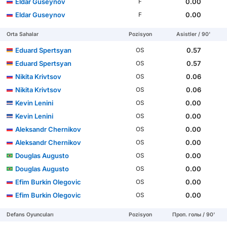
Eldar Guseynov
0.00
F
Eldar Guseynov
0.00
F
Orta Sahalar
Pozisyon
Asistler / 90'
Eduard Spertsyan
0.57
OS
Eduard Spertsyan
0.57
OS
Nikita Krivtsov
0.06
OS
Nikita Krivtsov
0.06
OS
Kevin Lenini
0.00
OS
Kevin Lenini
0.00
OS
Aleksandr Chernikov
0.00
OS
Aleksandr Chernikov
0.00
OS
Douglas Augusto
0.00
OS
Douglas Augusto
0.00
OS
Efim Burkin Olegovic
0.00
OS
Efim Burkin Olegovic
0.00
OS
Defans Oyuncuları
Pozisyon
Проп. голы / 90'