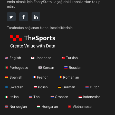
emin olmak için FootyStats'ı aşağıdaki kanallardan takip
edin.
Tarafından sağlanan futbol istatistiklerinin
English
Japanese
Turkish
Portuguese
Korean
Russian
Spanish
French
Romanian
Swedish
Polish
German
Dutch
Italian
Thai
Croatian
Indonesian
Norwegian
Hungarian
Vietnamese