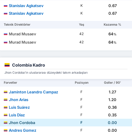
Stanislav Agkatsev
0.67
K
Stanislav Agkatsev
0.67
K
Teknik Direktörler
Yaş
Kazanma %
Murad Musaev
64
42
%
Murad Musaev
64
42
%
Colombia Kadro
Jhon Cordoba'in uluslararası düzeydeki takım arkadaşları
Forvetler
Pozisyon
Goller / 90'
Jaminton Leandro Campaz
1.27
F
Jhon Arias
1.20
F
Luis Suárez
0.36
F
Luis Díaz
0.35
F
Jhon Cordoba
0.00
F
Andres Gomez
0.00
F