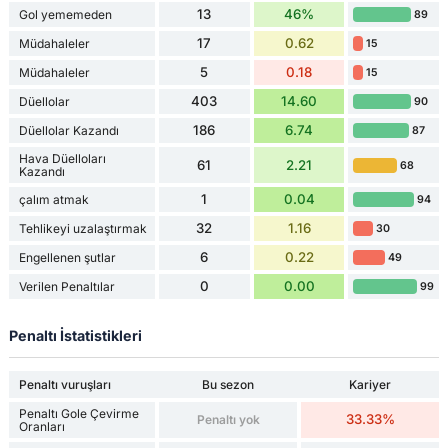
13
46%
Gol yememeden
89
17
0.62
Müdahaleler
15
5
0.18
Müdahaleler
15
403
14.60
Düellolar
90
186
6.74
Düellolar Kazandı
87
Hava Düelloları
61
2.21
68
Kazandı
1
0.04
çalım atmak
94
32
1.16
Tehlikeyi uzalaştırmak
30
6
0.22
Engellenen şutlar
49
0
0.00
Verilen Penaltılar
99
Penaltı İstatistikleri
Penaltı vuruşları
Bu sezon
Kariyer
Penaltı Gole Çevirme
33.33%
Penaltı yok
Oranları