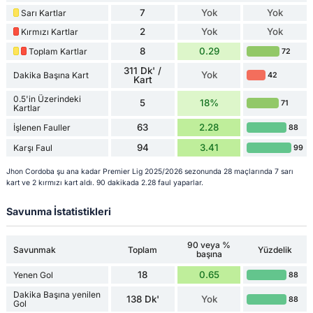
7
Yok
Yok
Sarı Kartlar
2
Yok
Yok
Kırmızı Kartlar
8
0.29
Toplam Kartlar
72
311 Dk' /
Yok
Dakika Başına Kart
42
Kart
0.5'in Üzerindeki
5
18%
71
Kartlar
63
2.28
İşlenen Fauller
88
94
3.41
Karşı Faul
99
Jhon Cordoba şu ana kadar Premier Lig 2025/2026 sezonunda 28 maçlarında 7 sarı
kart ve 2 kırmızı kart aldı. 90 dakikada 2.28 faul yaparlar.
Savunma İstatistikleri
90 veya %
Savunmak
Toplam
Yüzdelik
başına
18
0.65
Yenen Gol
88
Dakika Başına yenilen
138 Dk'
Yok
88
Gol