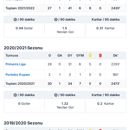
Toplam 2021/2022
27
1
41
6
8
0
2430'
/ 90 dakika
/ 90 dakika
Kartlar / 90 dakika
0.04
Goller
1.5
0.31
Kartlar
Yenilen Gol
2020/2021 Sezonu
Turnuva
O
GA
GY
GYM
Dk'
Primeira Liga
28
0
31
6
5
0
2293'
Portekiz Kupası
2
1
3
1
0
0
180'
Toplam 2020/2021
30
1
34
7
5
0
2473'
/ 90 dakika
/ 90 dakika
Kartlar / 90 dakika
0
Goller
1.22
0.2
Kartlar
Yenilen Gol
2019/2020 Sezonu