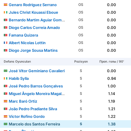
Genaro Rodríguez Serrano
0.00
OS
Jules Christ Kouassi Eboue
0.00
OS
Bernardo Martim Aguiar Gomes
0.00
OS
Diogo Carlos Correia Amado
0.00
OS
Famana Quizera
0.00
OS
Albert Nicolas Lottin
0.00
OS
Diogo Jorge Sousa Martins
0.00
OS
Defans Oyuncuları
Pozisyon
Проп. голы / 90'
José Vitor Geminiano Cavalieri
0.00
S
Habib Sylla
0.94
S
José Pedro Barros Gonçalves
1.00
S
Miguel Ângelo Moreira Magalhães
1.14
S
Marc Baró Ortiz
1.19
S
João Pedro Pradiante Silva
1.21
S
Víctor Rofino Gordo
1.22
S
Marcelo dos Santos Ferreira
1.38
S