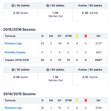
/ 90 dakika
/ 90 dakika
Kartlar / 90 dakika
0.03
Goller
1.09
0.46
Kartlar
Yenilen Gol
2015/2016 Sezonu
Turnuva
O
GA
GY
GYM
Dk'
Primeira Liga
25
2
34
8
4
0
2217'
Portekiz Kupası
5
1
3
2
1
0
450'
Toplam 2015/2016
30
3
37
10
5
0
2667'
/ 90 dakika
/ 90 dakika
Kartlar / 90 dakika
0.08
Goller
1.38
0.16
Kartlar
Yenilen Gol
2014/2015 Sezonu
Turnuva
O
GA
GY
GYM
Dk'
Primeira Liga
14
1
15
5
3
0
1206'