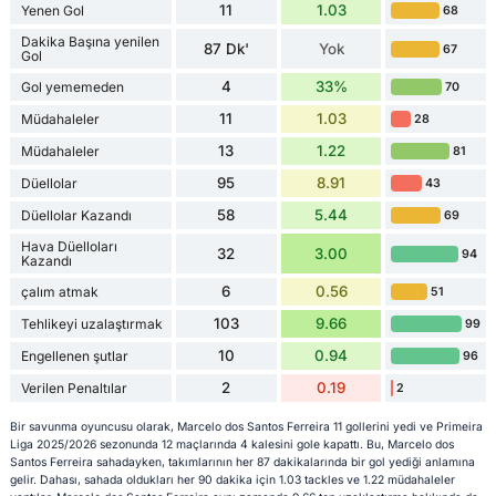
11
1.03
Yenen Gol
68
Dakika Başına yenilen
87 Dk'
Yok
67
Gol
4
33%
Gol yememeden
70
11
1.03
Müdahaleler
28
13
1.22
Müdahaleler
81
95
8.91
Düellolar
43
58
5.44
Düellolar Kazandı
69
Hava Düelloları
32
3.00
94
Kazandı
6
0.56
çalım atmak
51
103
9.66
Tehlikeyi uzalaştırmak
99
10
0.94
Engellenen şutlar
96
2
0.19
Verilen Penaltılar
2
Bir savunma oyuncusu olarak, Marcelo dos Santos Ferreira 11 gollerini yedi ve Primeira
Liga 2025/2026 sezonunda 12 maçlarında 4 kalesini gole kapattı. Bu, Marcelo dos
Santos Ferreira sahadayken, takımlarının her 87 dakikalarında bir gol yediği anlamına
gelir. Dahası, sahada oldukları her 90 dakika için 1.03 tackles ve 1.22 müdahaleler