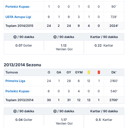
Portekiz Kupası
1
0
0
1
0
0
90'
UEFA Avrupa Ligi
9
1
9
3
1
0
728'
Toplam 2014/2015
24
2
24
9
4
0
2024'
/ 90 dakika
/ 90 dakika
Kartlar / 90 dakika
0.07
Goller
1.12
0.22
Kartlar
Yenilen Gol
2013/2014 Sezonu
Turnuva
O
GA
GY
GYM
Dk'
Primeira Liga
24
1
28
8
12
1
2160'
Portekiz Kupası
6
0
3
4
0
0
540'
Toplam 2013/2014
30
1
31
12
12
1
2700'
/ 90 dakika
/ 90 dakika
Kartlar / 90 dakika
0.04
Goller
1.17
0.5
Kartlar
Yenilen Gol