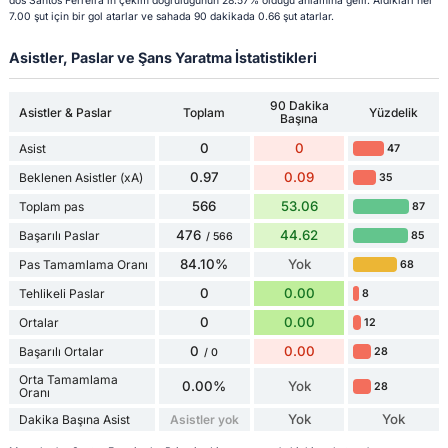
dos Santos Ferreira'in çekim doğruluğunun 28.57% olduğu anlamına gelir. Aldıkları her
7.00 şut için bir gol atarlar ve sahada 90 dakikada 0.66 şut atarlar.
Asistler, Paslar ve Şans Yaratma İstatistikleri
90 Dakika
Asistler & Paslar
Toplam
Yüzdelik
Başına
0
0
Asist
47
0.97
0.09
Beklenen Asistler (xA)
35
566
53.06
Toplam pas
87
476
44.62
Başarılı Paslar
85
/ 566
84.10%
Yok
Pas Tamamlama Oranı
68
0
0.00
Tehlikeli Paslar
8
0
0.00
Ortalar
12
0
0.00
Başarılı Ortalar
28
/ 0
Orta Tamamlama
0.00%
Yok
28
Oranı
Yok
Yok
Dakika Başına Asist
Asistler yok