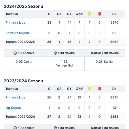
2024/2025 Sezonu
Turnuva
O
GA
GY
GYM
Dk'
Primeira Liga
33
1
44
7
7
0
2970'
Portekiz Kupası
2
0
1
0
0
0
92'
Toplam 2024/2025
35
1
45
7
7
0
3062'
/ 90 dakika
/ 90 dakika
Kartlar / 90 dakika
0.03
Goller
1.33
0.21
Kartlar
Yenilen Gol
2023/2024 Sezonu
Turnuva
O
GA
GY
GYM
Dk'
Primeira Liga
26
2
24
13
4
0
2340'
Lig Kupası
1
0
0
0
0
0
13'
Toplam 2023/2024
27
2
24
13
4
0
2353'
/ 90 dakika
/ 90 dakika
Kartlar / 90 dakika