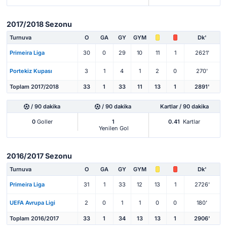
2017/2018 Sezonu
Turnuva
O
GA
GY
GYM
Dk'
Primeira Liga
30
0
29
10
11
1
2621'
Portekiz Kupası
3
1
4
1
2
0
270'
Toplam 2017/2018
33
1
33
11
13
1
2891'
/ 90 dakika
/ 90 dakika
Kartlar / 90 dakika
0
Goller
1
0.41
Kartlar
Yenilen Gol
2016/2017 Sezonu
Turnuva
O
GA
GY
GYM
Dk'
Primeira Liga
31
1
33
12
13
1
2726'
UEFA Avrupa Ligi
2
0
1
1
0
0
180'
Toplam 2016/2017
33
1
34
13
13
1
2906'