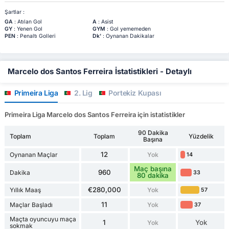
Şartlar :
GA
: Atılan Gol
A
: Asist
GY
: Yenen Gol
GYM
: Gol yememeden
PEN
: Penaltı Golleri
Dk'
: Oynanan Dakikalar
Marcelo dos Santos Ferreira İstatistikleri - Detaylı
Primeira Liga
2. Lig
Portekiz Kupası
Primeira Liga Marcelo dos Santos Ferreira için istatistikler
90 Dakika
Toplam
Toplam
Yüzdelik
Başına
12
Oynanan Maçlar
Yok
14
Maç başına
960
Dakika
33
80 dakika
€280,000
Yıllık Maaş
Yok
57
11
Maçlar Başladı
Yok
37
Maçta oyuncuyu maça
1
Yok
Yok
sokmak