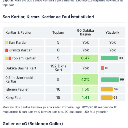
yaptılar. Marcelo dos Santos Ferreira aynı zamanda 9.66 top uzaklaştırma hakkında da
topluyor.
Sarı Kartlar, Kırmızı Kartlar ve Faul İstatistikleri
90 Dakika
Kartlar & Fauller
Toplam
Yüzdelik
Başına
5
Yok
Yok
Sarı Kartlar
0
Yok
Yok
Kırmızı Kartlar
5
0.47
Toplam Kartlar
93
192 Dk' /
Yok
Dakika Başına Kart
16
Kart
0.5'in Üzerindeki
5
42%
99
Kartlar
16
1.50
İşlenen Fauller
64
15
1.41
Karşı Faul
63
Marcelo dos Santos Ferreira şu ana kadar Primeira Liga 2025/2026 sezonunda 12
maçlarında 5 sarı kart ve 0 kırmızı kart aldı. 90 dakikada 1.50 faul yaparlar.
Goller ve xG (Beklenen Goller)