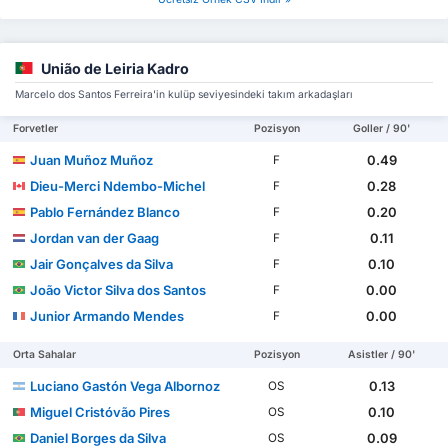
União de Leiria Kadro
Marcelo dos Santos Ferreira'in kulüp seviyesindeki takım arkadaşları
Forvetler
Pozisyon
Goller / 90'
Juan Muñoz Muñoz
0.49
F
Dieu-Merci Ndembo-Michel
0.28
F
Pablo Fernández Blanco
0.20
F
Jordan van der Gaag
0.11
F
Jair Gonçalves da Silva
0.10
F
João Victor Silva dos Santos
0.00
F
Junior Armando Mendes
0.00
F
Orta Sahalar
Pozisyon
Asistler / 90'
Luciano Gastón Vega Albornoz
0.13
OS
Miguel Cristóvão Pires
0.10
OS
Daniel Borges da Silva
0.09
OS