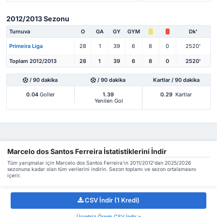
2012/2013 Sezonu
Turnuva
O
GA
GY
GYM
Dk'
Primeira Liga
28
1
39
6
8
0
2520'
Toplam 2012/2013
28
1
39
6
8
0
2520'
/ 90 dakika
/ 90 dakika
Kartlar / 90 dakika
0.04
Goller
1.39
0.29
Kartlar
Yenilen Gol
Marcelo dos Santos Ferreira İstatistiklerini İndir
Tüm yarışmalar için Marcelo dos Santos Ferreira'in 2011/2012'dan 2025/2026
sezonuna kadar olan tüm verilerini indirin. Sezon toplamı ve sezon ortalamasını
içerir.
CSV İndir (1 Kredi)
Ücretsiz Örnek CSV İndir »