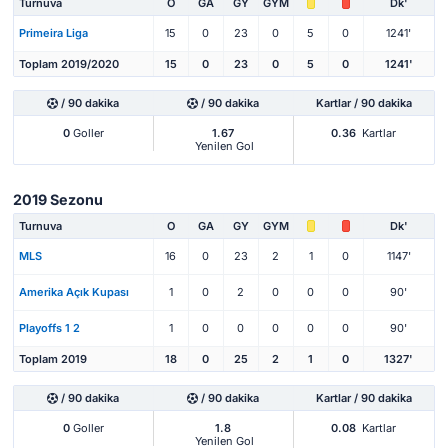
Turnuva
O
GA
GY
GYM
Dk'
Primeira Liga
15
0
23
0
5
0
1241'
Toplam 2019/2020
15
0
23
0
5
0
1241'
/ 90 dakika
/ 90 dakika
Kartlar / 90 dakika
0
Goller
1.67
0.36
Kartlar
Yenilen Gol
2019 Sezonu
Turnuva
O
GA
GY
GYM
Dk'
MLS
16
0
23
2
1
0
1147'
Amerika Açık Kupası
1
0
2
0
0
0
90'
Playoffs 1 2
1
0
0
0
0
0
90'
Toplam 2019
18
0
25
2
1
0
1327'
/ 90 dakika
/ 90 dakika
Kartlar / 90 dakika
0
Goller
1.8
0.08
Kartlar
Yenilen Gol