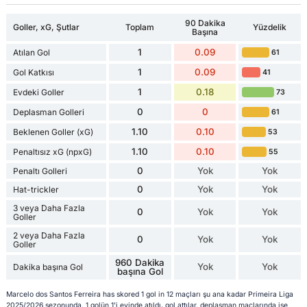
90 Dakika
Goller, xG, Şutlar
Toplam
Yüzdelik
Başına
1
0.09
Atılan Gol
61
1
0.09
Gol Katkısı
41
1
0.18
Evdeki Goller
73
0
0
Deplasman Golleri
61
1.10
0.10
Beklenen Goller (xG)
53
1.10
0.10
Penaltısız xG (npxG)
55
0
Yok
Yok
Penaltı Golleri
0
Yok
Yok
Hat-trickler
3 veya Daha Fazla
0
Yok
Yok
Goller
2 veya Daha Fazla
0
Yok
Yok
Goller
960 Dakika
Yok
Yok
Dakika başına Gol
başına Gol
Marcelo dos Santos Ferreira has skored 1 gol in 12 maçları şu ana kadar Primeira Liga
2025/2026 sezonunda. 1 golün 1'i evinde atıldı, gol attılar. deplasman maçlarında ise