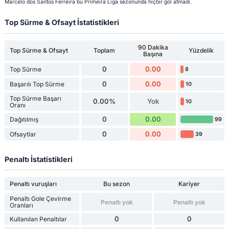
Marcelo dos Santos Ferreira bu Primeira Liga sezonunda hiçbir gol atmadı.
Top Sürme & Ofsayt İstatistikleri
90 Dakika
Top Sürme & Ofsayt
Toplam
Yüzdelik
Başına
0
0.00
Top Sürme
8
0
0.00
Başarılı Top Sürme
10
Top Sürme Başarı
0.00%
Yok
10
Oranı
0
0.00
Dağıtılmış
99
0
0.00
Ofsaytlar
39
Penaltı İstatistikleri
Penaltı vuruşları
Bu sezon
Kariyer
Penaltı Gole Çevirme
Penaltı yok
Penaltı yok
Oranları
0
0
Kullanılan Penaltılar