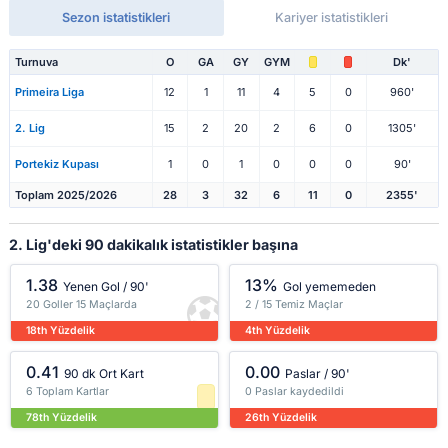
Sezon istatistikleri
Kariyer istatistikleri
Turnuva
O
GA
GY
GYM
Dk'
Primeira Liga
12
1
11
4
5
0
960'
2. Lig
15
2
20
2
6
0
1305'
Portekiz Kupası
1
0
1
0
0
0
90'
Toplam 2025/2026
28
3
32
6
11
0
2355'
2. Lig'deki 90 dakikalık istatistikler başına
1.38
13%
Yenen Gol / 90'
Gol yememeden
20 Goller 15 Maçlarda
2 / 15 Temiz Maçlar
18th Yüzdelik
4th Yüzdelik
0.41
0.00
90 dk Ort Kart
Paslar / 90'
6 Toplam Kartlar
0 Paslar kaydedildi
78th Yüzdelik
26th Yüzdelik