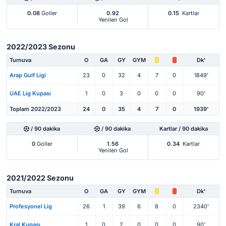
0.08
Goller
0.92
0.15
Kartlar
Yenilen Gol
2022/2023 Sezonu
Turnuva
O
GA
GY
GYM
Dk'
Arap Gulf Ligi
23
0
32
4
7
0
1849'
UAE Lig Kupası
1
0
3
0
0
0
90'
Toplam 2022/2023
24
0
35
4
7
0
1939'
/ 90 dakika
/ 90 dakika
Kartlar / 90 dakika
0
Goller
1.56
0.34
Kartlar
Yenilen Gol
2021/2022 Sezonu
Turnuva
O
GA
GY
GYM
Dk'
Profesyonel Lig
26
1
39
6
8
0
2340'
Kral Kupası
1
0
2
0
0
0
90'