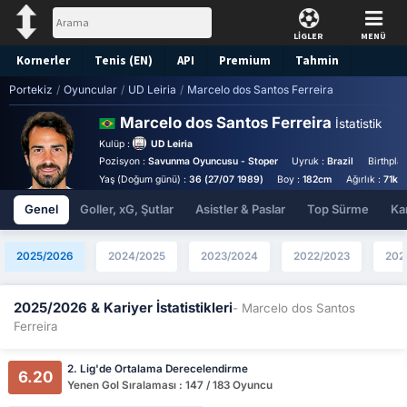
LİGLER
MENÜ
Kornerler
Tenis (EN)
API
Premium
Tahmin
Portekiz
/
Oyuncular
/
UD Leiria
/
Marcelo dos Santos Ferreira
Marcelo dos Santos Ferreira
İstatistik
Kulüp :
UD Leiria
Pozisyon :
Savunma Oyuncusu - Stoper
Uyruk :
Brazil
Birthpla
Yaş (Doğum günü) :
36 (27/07 1989)
Boy :
182cm
Ağırlık :
71kg
Genel
Goller, xG, Şutlar
Asistler & Paslar
Top Sürme
Kar
2025/2026
2024/2025
2023/2024
2022/2023
202
2025/2026 & Kariyer İstatistikleri
- Marcelo dos Santos
Ferreira
2. Lig'de Ortalama Derecelendirme
6.20
Yenen Gol Sıralaması : 147 / 183 Oyuncu