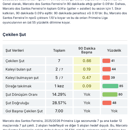
Genel olarak, Marcelo dos Santos Ferreira'in 90 dakikada attığı goller 0.09'dır. Dahası,
Marcelo dos Santos Ferreira'in toplam G/A'sı (goller + asistler) bu sezon için 1. Skor
katkıları, 90 dakikada 0.09'a eşittir. 90 dakikada penaltısız xG 0.10'dır. Bu, Marcelo dos
Santos Ferreira'in npxG çıktısını 1.10'a koyar ve bu da onları Primeira Liga
oyuncularının en üst 55 yüzdelik dilimine koyar.
Çekilen Şut
90 Dakika
Şut Verileri
Toplam
Yüzdelik
Başına
7
0.66
Çekilen Şut
41
2
0.19
Kaleyi bulan şut
44
/ 7
5
0.47
Kaleyi bulmayan şut
39
/ 7
1 kez
0.09
Direğe takılmak
85
14.29%
Yok
Şut Dönüşüm Oranı
80
28.57%
Yok
Şut Doğruluğu
48
7.00
Yok
Yok
Gol Başına Çekilen Şut
Marcelo dos Santos Ferreira, 2025/2026 Primeira Liga sezonunda 7 şu ana kadar 12
maçlarında 7 şut çekti. 2 atışları hedefteydi ve diğer 5 atışları hedef dışıydı. Bu, Marcelo