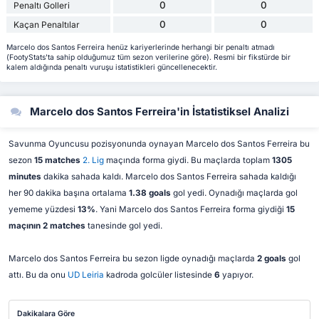
0
0
Penaltı Golleri
0
0
Kaçan Penaltılar
Marcelo dos Santos Ferreira henüz kariyerlerinde herhangi bir penaltı atmadı
(FootyStats'ta sahip olduğumuz tüm sezon verilerine göre). Resmi bir fikstürde bir
kalem aldığında penaltı vuruşu istatistikleri güncellenecektir.
Marcelo dos Santos Ferreira'in İstatistiksel Analizi
Savunma Oyuncusu pozisyonunda oynayan Marcelo dos Santos Ferreira bu
sezon
15 matches
2. Lig
maçında forma giydi. Bu maçlarda toplam
1305
minutes
dakika sahada kaldı. Marcelo dos Santos Ferreira sahada kaldığı
her 90 dakika başına ortalama
1.38 goals
gol yedi. Oynadığı maçlarda gol
yememe yüzdesi
13%
. Yani Marcelo dos Santos Ferreira forma giydiği
15
maçının 2 matches
tanesinde gol yedi.
Marcelo dos Santos Ferreira bu sezon ligde oynadığı maçlarda
2 goals
gol
attı. Bu da onu
UD Leiria
kadroda golcüler listesinde
6
yapıyor.
Dakikalara Göre