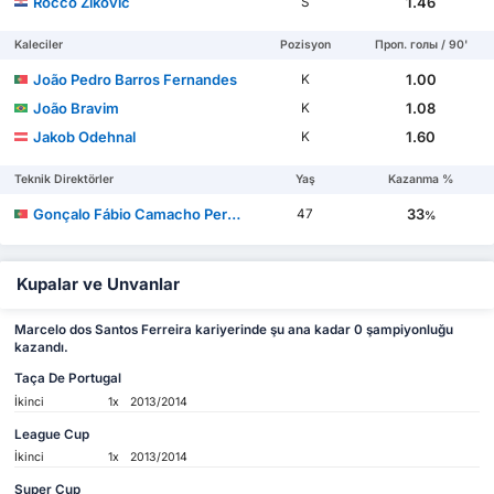
Rocco Žiković
1.46
S
Kaleciler
Pozisyon
Проп. голы / 90'
João Pedro Barros Fernandes
1.00
K
João Bravim
1.08
K
Jakob Odehnal
1.60
K
Teknik Direktörler
Yaş
Kazanma %
Gonçalo Fábio Camacho Pereira
33
47
%
Kupalar ve Unvanlar
Marcelo dos Santos Ferreira kariyerinde şu ana kadar 0 şampiyonluğu
kazandı.
Taça De Portugal
İkinci
1x
2013/2014
League Cup
İkinci
1x
2013/2014
Super Cup