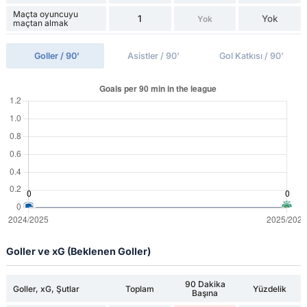
Maçta oyuncuyu
1
Yok
Yok
maçtan almak
Goller / 90'
Asistler / 90'
Gol Katkısı / 90'
Goller ve xG (Beklenen Goller)
90 Dakika
Goller, xG, Şutlar
Toplam
Yüzdelik
Başına