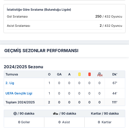
İstatistiğe Göre Sıralama (Bulunduğu Ligde)
250
Gol Sıralaması
/ 432 Oyuncu
2
Asist Sıralaması
/ 432 Oyuncu
GEÇMİŞ SEZONLAR PERFORMANSI
2024/2025 Sezonu
Turnuva
O
GA
A
Dk'
PEN
2. Lig
1
0
0
0
0
0
67'
UEFA Gençlik Ligi
1
0
0
0
0
0
44'
Toplam 2024/2025
2
0
0
0
0
0
111'
/ 90 dakika
/ 90 dakika
Kartlar / 90 dakika
0
Goller
0
Asist
0
Kartlar