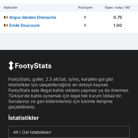
Kaleciler
Pozisyon
Проп. голы / 90'
Argus Vanden Driessche
0.75
K
Emile Doucouré
1.00
K
FootyStats, goller, 2.5 alt/üst, iy/ms, karşılıklı gol gibi
istatistikler için ulaşabileceğiniz en detaylı kaynak.
FootyStats asla illegal bahis reklamı yapmaz ya da önermez.
Türkiye'de bahis oynamak için legal tek kurum İddaa'dır.
Sorularınız ve geri bildirimleriniz için bizimle iletişime
geçebilirsiniz.
İstatistikler
Alt / Üst İstatistikleri