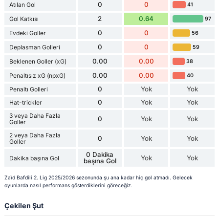
0
0
Atılan Gol
41
2
0.64
Gol Katkısı
97
0
0
Evdeki Goller
56
0
0
Deplasman Golleri
59
0.00
0.00
Beklenen Goller (xG)
38
0.00
0.00
Penaltısız xG (npxG)
40
0
Yok
Yok
Penaltı Golleri
0
Yok
Yok
Hat-trickler
3 veya Daha Fazla
0
Yok
Yok
Goller
2 veya Daha Fazla
0
Yok
Yok
Goller
0 Dakika
Yok
Yok
Dakika başına Gol
başına Gol
Zaïd Bafdili 2. Lig 2025/2026 sezonunda şu ana kadar hiç gol atmadı. Gelecek
oyunlarda nasıl performans gösterdiklerini göreceğiz.
Çekilen Şut