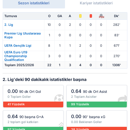
Sezon istatistikleri
Kariyer istatistikleri
Turnuva
O
GA
A
Dk'
PEN
2. Lig
10
0
2
0
0
0
282'
Premier Lig Uluslararası
1
0
0
0
0
0
83'
Kupa
UEFA Gençlik Ligi
8
1
1
2
0
0
671'
UEFA Euro U19
Championship
3
0
0
2
0
0
270'
Qualification
Toplam 2025/2026
22
1
3
4
0
0
1306'
2. Lig'deki 90 dakikalık istatistikler başına
0.00
0.64
90 dk Ort Gol
90 dk Ort Asist
0 Toplam Goller
2 Toplam Asistler
41 Yüzdelik
99 Yüzdelik
0.64
0.00
90 başına G+A
90' başına xG
2 toplam gol katkıları
0.00 Beklenen Goller
97 Yüzdelik
38 Yüzdelik