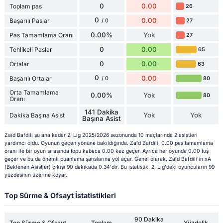
0
0.00
Toplam pas
26
0
0.00
Başarılı Paslar
27
/ 0
0.00%
Yok
Pas Tamamlama Oranı
27
0
0.00
Tehlikeli Paslar
65
0
0.00
Ortalar
63
0
0.00
Başarılı Ortalar
80
/ 0
Orta Tamamlama
0.00%
Yok
80
Oranı
141 Dakika
Yok
Yok
Dakika Başına Asist
Başına Asist
Zaïd Bafdili şu ana kadar 2. Lig 2025/2026 sezonunda 10 maçlarında 2 asistleri
yardımcı oldu. Oyunun geçen yönüne bakıldığında, Zaïd Bafdili, 0.00 pas tamamlama
oranı ile bir oyun sırasında topu kabaca 0.00 kez geçer. Ayrıca her oyunda 0.00 tuş
geçer ve bu da önemli puanlama şanslarına yol açar. Genel olarak, Zaïd Bafdili'in xA
(Beklenen Asistler) çıkışı 90 dakikada 0.34'dir. Bu istatistik, 2. Lig'deki oyuncuların 99
yüzdesinin üzerine koyar.
Top Sürme & Ofsayt İstatistikleri
90 Dakika
Top Sürme & Ofsayt
Toplam
Yüzdelik